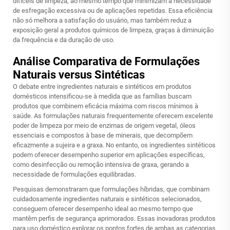
difíceis de limpeza, ao mesmo tempo que minimizam a necessidade
de esfregação excessiva ou de aplicações repetidas. Essa eficiência
não só melhora a satisfação do usuário, mas também reduz a
exposição geral a produtos químicos de limpeza, graças à diminuição
da frequência e da duração de uso.
Análise Comparativa de Formulações
Naturais versus Sintéticas
O debate entre ingredientes naturais e sintéticos em produtos
domésticos intensificou-se à medida que as famílias buscam
produtos que combinem eficácia máxima com riscos mínimos à
saúde. As formulações naturais frequentemente oferecem excelente
poder de limpeza por meio de enzimas de origem vegetal, óleos
essenciais e compostos à base de minerais, que decompõem
eficazmente a sujeira e a graxa. No entanto, os ingredientes sintéticos
podem oferecer desempenho superior em aplicações específicas,
como desinfecção ou remoção intensiva de graxa, gerando a
necessidade de formulações equilibradas.
Pesquisas demonstraram que formulações híbridas, que combinam
cuidadosamente ingredientes naturais e sintéticos selecionados,
conseguem oferecer desempenho ideal ao mesmo tempo que
mantêm perfis de segurança aprimorados. Essas inovadoras
produtos
para uso doméstico
explorar os pontos fortes de ambas as categorias