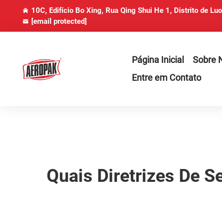
10C, Edifício Bo Xing, Rua Qing Shui He 1, Distrito de Lu
[email protected]
Página Inicial
Sobre 
Entre em Contato
Quais Diretrizes De 