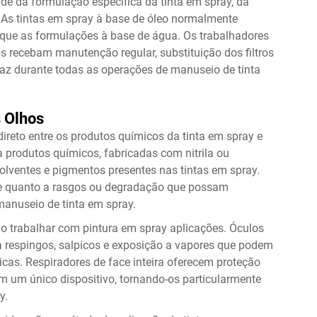
de da formulação específica da tinta em spray, da
 As tintas em spray à base de óleo normalmente
 que as formulações à base de água. Os trabalhadores
s recebam manutenção regular, substituição dos filtros
az durante todas as operações de manuseio de tinta
s Olhos
ireto entre os produtos químicos da tinta em spray e
a produtos químicos, fabricadas com nitrila ou
olventes e pigmentos presentes nas tintas em spray.
te quanto a rasgos ou degradação que possam
manuseio de tinta em spray.
ao trabalhar com
pintura em spray
aplicações. Óculos
a respingos, salpicos e exposição a vapores que podem
cas. Respiradores de face inteira oferecem proteção
em um único dispositivo, tornando-os particularmente
y.