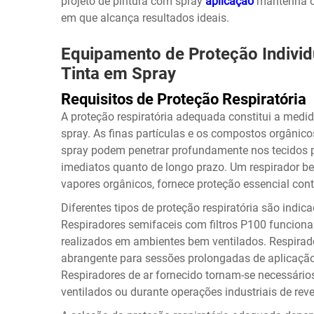
projeto de pintura com spray
aplicação
mantenha o
em que alcança resultados ideais.
Equipamento de Proteção Individ
Tinta em Spray
Requisitos de Proteção Respiratória
A proteção respiratória adequada constitui a medi
spray. As finas partículas e os compostos orgânicos
spray podem penetrar profundamente nos tecidos 
imediatos quanto de longo prazo. Um respirador b
vapores orgânicos, fornece proteção essencial con
Diferentes tipos de proteção respiratória são indic
Respiradores semifaceis com filtros P100 funciona
realizados em ambientes bem ventilados. Respirado
abrangente para sessões prolongadas de aplicação
Respiradores de ar fornecido tornam-se necessári
ventilados ou durante operações industriais de rev