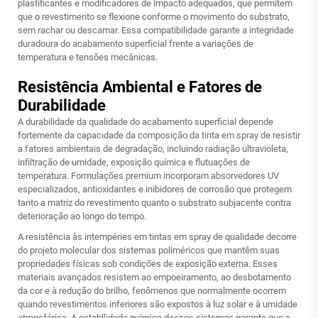
plastificantes e modificadores de impacto adequados, que permitem
que o revestimento se flexione conforme o movimento do substrato,
sem rachar ou descamar. Essa compatibilidade garante a integridade
duradoura do acabamento superficial frente a variações de
temperatura e tensões mecânicas.
Resistência Ambiental e Fatores de
Durabilidade
A durabilidade da qualidade do acabamento superficial depende
fortemente da capacidade da composição da tinta em spray de resistir
a fatores ambientais de degradação, incluindo radiação ultravioleta,
infiltração de umidade, exposição química e flutuações de
temperatura. Formulações premium incorporam absorvedores UV
especializados, antioxidantes e inibidores de corrosão que protegem
tanto a matriz do revestimento quanto o substrato subjacente contra
deterioração ao longo do tempo.
A resistência às intempéries em tintas em spray de qualidade decorre
do projeto molecular dos sistemas poliméricos que mantêm suas
propriedades físicas sob condições de exposição externa. Esses
materiais avançados resistem ao empoeiramento, ao desbotamento
da cor e à redução do brilho, fenômenos que normalmente ocorrem
quando revestimentos inferiores são expostos à luz solar e à umidade
atmosférica. A estabilidade química desses sistemas garante que a