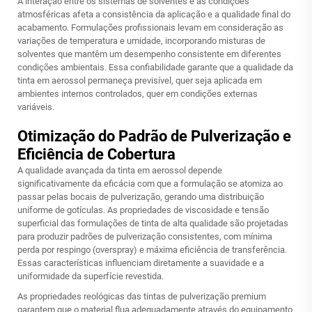
A interação entre os sistemas de solventes e as condições
atmosféricas afeta a consistência da aplicação e a qualidade final do
acabamento. Formulações profissionais levam em consideração as
variações de temperatura e umidade, incorporando misturas de
solventes que mantêm um desempenho consistente em diferentes
condições ambientais. Essa confiabilidade garante que a qualidade da
tinta em aerossol permaneça previsível, quer seja aplicada em
ambientes internos controlados, quer em condições externas
variáveis.
Otimização do Padrão de Pulverização e
Eficiência de Cobertura
A qualidade avançada da tinta em aerossol depende
significativamente da eficácia com que a formulação se atomiza ao
passar pelas bocais de pulverização, gerando uma distribuição
uniforme de gotículas. As propriedades de viscosidade e tensão
superficial das formulações de tinta de alta qualidade são projetadas
para produzir padrões de pulverização consistentes, com mínima
perda por respingo (overspray) e máxima eficiência de transferência.
Essas características influenciam diretamente a suavidade e a
uniformidade da superfície revestida.
As propriedades reológicas das tintas de pulverização premium
garantem que o material flua adequadamente através do equipamento