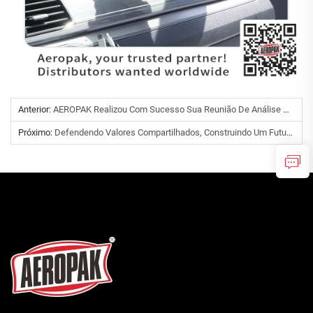
Anterior:
AEROPAK Realizou Com Sucesso Sua Reunião De Análise De Negócios Do 2º Trimestre, Impulsionando O Crescimento Contínuo Por Meio De Reflexão E Ação
Próximo:
Defendendo Valores Compartilhados, Construindo Um Futuro Mais Forte Juntos