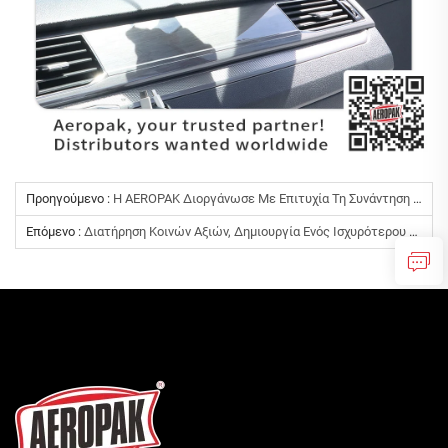
Προηγούμενο :
Η AEROPAK Διοργάνωσε Με Επιτυχία Τη Συνάντηση Αξιολόγησης Των Επιχειρηματικών Αποτελεσμάτων Του Δευτέρου Τριμήνου, Προωθώντας Τη Συνεχή Ανάπτυξη Μέσω Αντανάκλασης Και Δράσης
Επόμενο :
Διατήρηση Κοινών Αξιών, Δημιουργία Ενός Ισχυρότερου Μέλλοντος Μαζί