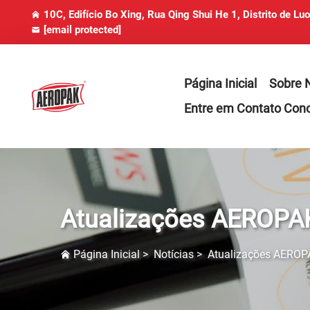
10C, Edifício Bo Xing, Rua Qing Shui He 1, Distrito de Lu
[email protected]
Página Inicial
Sobre 
Entre em Contato Con
Atualizações AEROPA
Página Inicial
>
Notícias
>
Atualizações AEROP