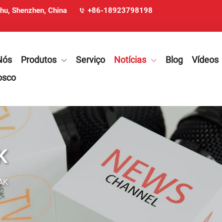
ohu, Shenzhen, China
+86-18923798198
Nós
Produtos
Serviço
Notícias
Blog
Vídeos
osco
K
AK