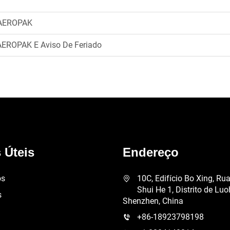
 AEROPAK
 AEROPAK E Aviso De Feriado
 Úteis
Endereço
ós
10C, Edifício Bo Xing, Ru
Shui He 1, Distrito de Luo
s
Shenzhen, China
+86-18923798198