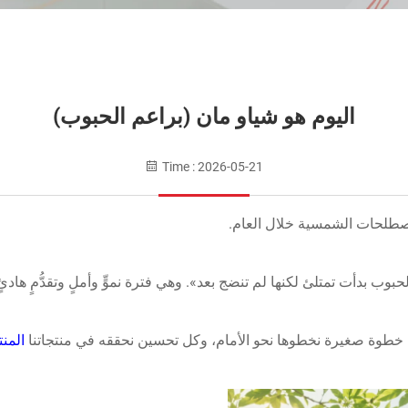
اليوم هو شياو مان (براعم الحبوب)
Time : 2026-05-21
مصطلحات الشمسية خلال العام.
وب بدأت تمتلئ لكنها لم تنضج بعد». وهي فترة نموٍّ وأملٍ وتقدُّمٍ هادئ
 خطوة صغيرة نخطوها نحو الأمام، وكل تحسين نحققه في منتجاتنا
المن