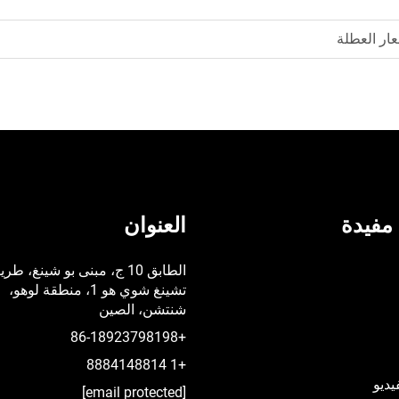
عار العطلة
مفيدة
العنوان
الطابق 10 ج، مبنى بو شينغ، طر
تشينغ شوي هو 1، منطقة لوهو،
شنتشن، الصين
+86-18923798198
+1 8884148814
يديو
[email protected]