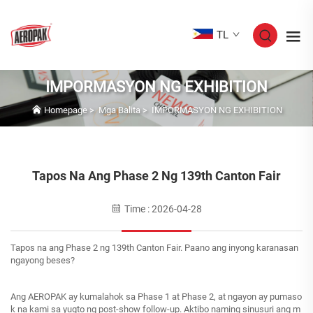
TL
IMPORMASYON NG EXHIBITION
Homepage
>
Mga Balita
>
IMPORMASYON NG EXHIBITION
Tapos Na Ang Phase 2 Ng 139th Canton Fair
Time : 2026-04-28
Tapos na ang Phase 2 ng 139th Canton Fair. Paano ang inyong karanasan
ngayong beses?
Ang AEROPAK ay kumalahok sa Phase 1 at Phase 2, at ngayon ay pumaso
k na kami sa yugto ng post-show follow-up. Aktibo naming sinusuri ang m