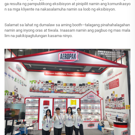
ga resulta ng pampublikong eksibisyon at pinipilit namin ang komunikasyo
n sa mga kliyente na nakasalamuha namin sa loob ng eksibisyon.
Salamat sa lahat ng dumalaw sa aming booth—talagang pinahahalagahan
namin ang inyong oras at tiwala. Inaasam namin ang pagbuo ng mas mala
lim na pakikipagtulungan kasama ninyo.