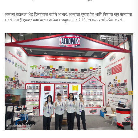
आमच्या स्टॉलला भेट दिल्याबद्दल सर्वांचे आभार. आम्हाला तुमचा वेळ आणि विश्वास खूप महत्त्वाचा
वाटतो. आम्ही एकत्र काम करून अधिक मजबूत भागीदारी निर्माण करण्याची अपेक्षा करतो.