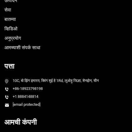
उत्पादने
सेवा
बातम्या
व्हिडिओ
अनुप्रयोग
आमच्याशी संपर्क साधा
पत्ता
10C, बो झिंग इमारत, क्विंग शुई हे 1Rd, लुओहू जिल्हा, शेनझेन, चीन
+86-18923798198
+1 8884148814
[email protected]
आमची कंपनी