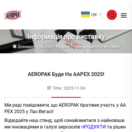
UK
Інформація про виставку
Домашня сторінка
>
Новини
>
Інформація про виставку
AEROPAK Буде На AAPEX 2025!
Time : 2025-11-04
Ми раді повідомити, що AEROPAK братиме участь у AA
PEX 2025 у Лас-Вегасі!
Відвідайте наш стенд, щоб ознайомитися з найновіши
ми інноваціями в галузі аерозолів
пРОДУКТИ
та рішен