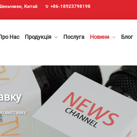
, Шеньчжен, Китай
+86-18923798198
Про Нас
Продукція
Послуга
Новини
Блог
авку
ро виставку