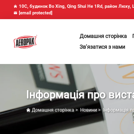
10C, будинок Bo Xing, Qing Shui He 1Rd, район Люху
[email protected]
Домашня сторінка
Зв’язатися з нами
Інформація про вист
Домашня сторінка
>
Новини
>
Інформація п