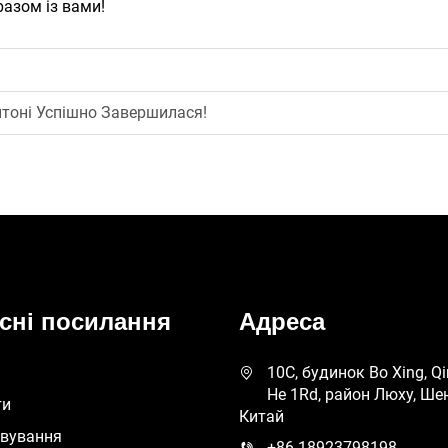
разом із вами!
тоні Успішно Завершилася!
сні посилання
Адреса
10C, будинок Bo Xing, Qi
He 1Rd, район Люху, Ше
ти
Китай
овування
+86-18923798198