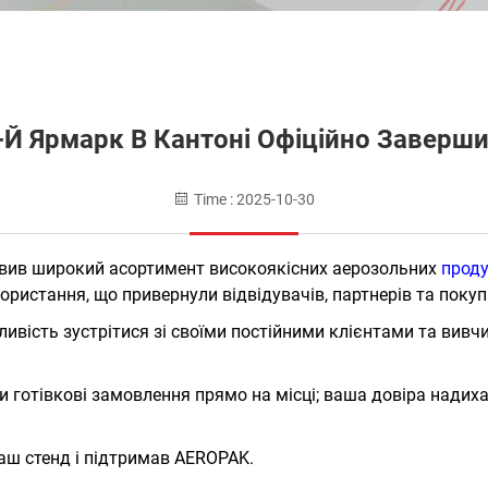
-Й Ярмарк В Кантоні Офіційно Заверши
Time : 2025-10-30
вив широкий асортимент високоякісних аерозольних
прод
истання, що привернули відвідувачів, партнерів та покупці
вість зустрітися зі своїми постійними клієнтами та вивчи
ли готівкові замовлення прямо на місці; ваша довіра нади
аш стенд і підтримав AEROPAK.