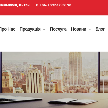
, Шеньчжен, Китай
+86-18923798198
Про Нас
Продукція
Послуга
Новини
Блог