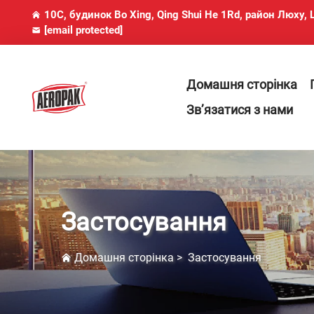
10C, будинок Bo Xing, Qing Shui He 1Rd, район Люху
[email protected]
Домашня сторінка
Зв’язатися з нами
Застосування
Домашня сторінка
>
Застосування