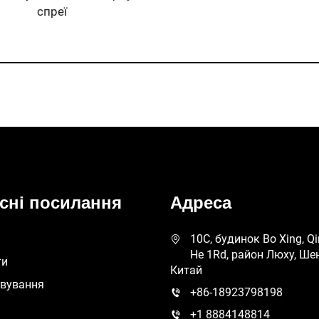
спреї
сні посилання
Адреса
10C, будинок Bo Xing, Qi
He 1Rd, район Люху, Ше
ти
Китай
овування
+86-18923798198
+1 8884148814