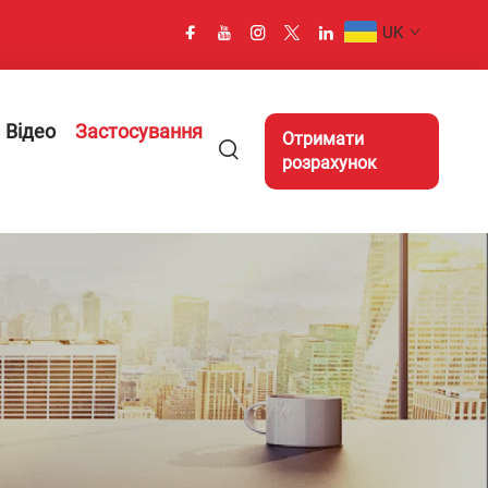
UK
Відео
Застосування
Отримати
розрахунок