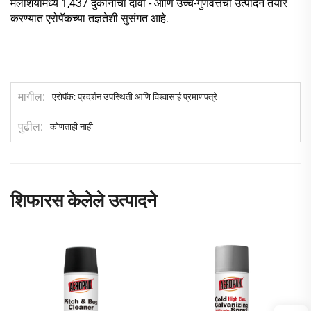
मलेशियामध्ये 1,437 दुकानांचा दावा - आणि उच्च-गुणवत्तेची उत्पादने तयार
करण्यात एरोपॅकच्या तज्ञतेशी सुसंगत आहे.
मागील
एरोपॅक: प्रदर्शन उपस्थिती आणि विश्वासार्ह प्रमाणपत्रे
पुढील
कोणताही नाही
शिफारस केलेले उत्पादने