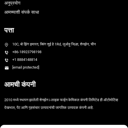
अनुप्रयोग
आमच्याशी संपर्क साधा
पत्ता
10C, बो झिंग इमारत, क्विंग शुई हे 1Rd, लुओहू जिल्हा, शेनझेन, चीन
+86-18923798198
+1 8884148814
[email protected]
आमची कंपनी
2010 मध्ये स्थापन झालेली शेनझेन i-लाइक फाईन केमिकल कंपनी लिमिटेड ही ऑटोमोटिव्ह
देखभाल, पेंट आणि गृहसंचार उत्पादनांची जागतिक उत्पादक कंपनी आहे.