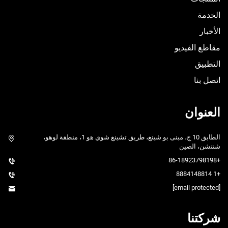
الخدمة
الأخبار
مقاطع الفيديو
التطبيق
اتصل بنا
العنوان
الطابق 10 ج، مبنى بو شينغ، طريق تشينغ شوي هو 1، منطقة لوهو،
شنتشن، الصين
+86-18923798198
+1 8884148814
[email protected]
شركتنا