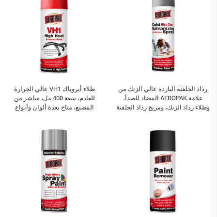
رذاذ الجلفنة الباردة عالي الزنك من
طلاء أيروباك VH1 عالي الحرارة
علامة AEROPAK المضاد للصدأ،
للعادم، سعة 400 مل، مباشر من
وطلاء رذاذ الزنك، ومزيج رذاذ الجلفنة
المصنع، متاح بعدة ألوان وأنواع
الباردة
مختلفة من طلاء الرش