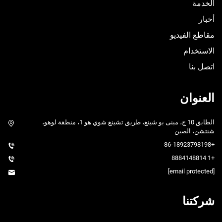
الخدمة
أخبار
مقاطع الفيديو
الاستخدام
اتصل بنا
العنوان
الطابق 10 ج، مبنى بو شينغ، طريق تشينغ شوي هو 1، منطقة لوهو،
شنتشن، الصين
+86-18923798198
+1 8884148814
[email protected]
شركتنا