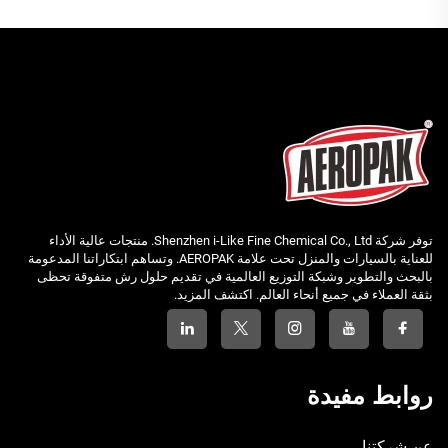
توفر شركة Shenzhen i-Like Fine Chemical Co., Ltd. منتجات عالية الأداء
للعناية بالسيارات والمنزل تحت علامة AEROPAK. وتساهم ابتكاراتنا المدعومة
بالبحث والتطوير وشبكة التوزيع العالمية في تقديم حلول رش متفوقة تحظى
بثقة العملاء في جميع أنحاء العالم. اكتشف المزيد.
روابط مفيدة
عن شركتنا