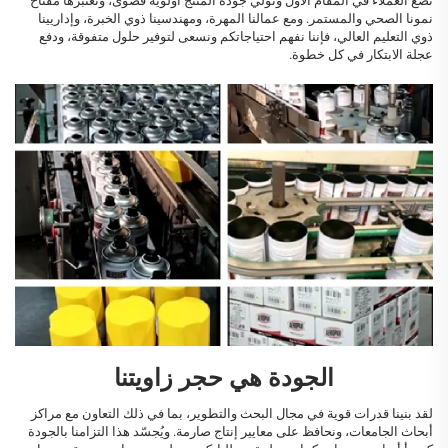
نضع العملاء في المقام الأول ونولي جودة المنتج أولوية قصوى، ونعتبرها مفتاح
نمونا الصحي والمستمر. ومع عمالنا المهرة، ومهندسينا ذوي الخبرة، وإداريينا
ذوي التعليم العالي، فإننا نفهم احتياجاتكم ونسعى لتوفير حلول متفوقة، ودفع
عجلة الابتكار في كل خطوة.
الجودة هي حجر زاويتنا
لقد بنينا قدرات قوية في مجال البحث والتطوير، بما في ذلك التعاون مع مراكز
أبحاث الجامعات، ونحافظ على معايير إنتاج صارمة. ويُجسّد هذا التزامنا بالجودة