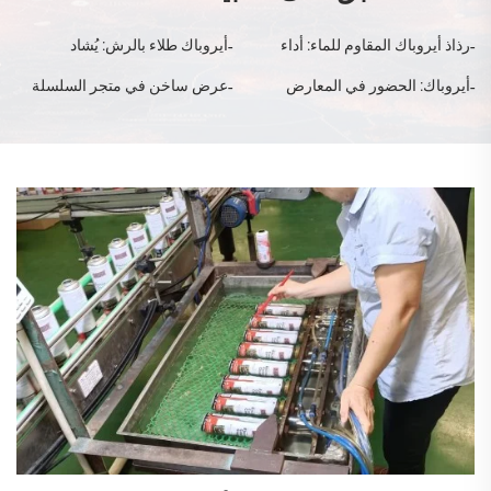
رذاذ أيروباك المقاوم للماء: أداء
أيروباك طلاء بالرش: يُشاد
متفوق وتقدير العملاء بخمس
بجودته المتفوقة في مراجعات
أيروباك: الحضور في المعارض
عرض ساخن في متجر السلسلة
نجوم
العملاء
والشهادات الموثوقة
MR DIY