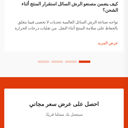
كيف يضمن مصنعو الرش السائل استقرار المنتج أثناء
الشحن؟
تواجه صناعة الرش السائل العالمية تحديات لا تحصى فيما يتعلق
بالحفاظ على سلامة المنتج أثناء النقل. من تقلبات درجات الحرارة
إلى التغيرات في الضغط ومخاوف التعامل مع المنتجات، يجب على
مصنعي الرش السائل تنفيذ حلول شاملة...
عرض المزيد
احصل على عرض سعر مجاني
سيتصل بك ممثلنا قريبًا.