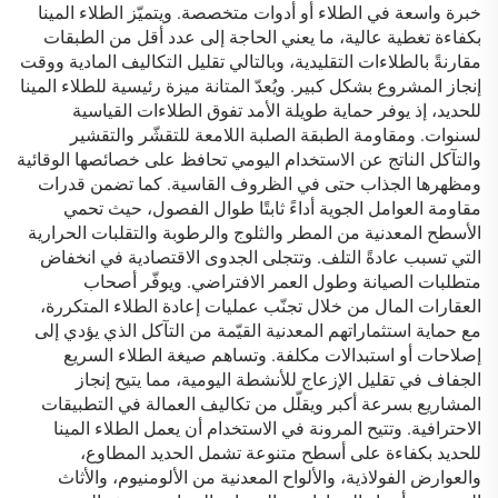
خبرة واسعة في الطلاء أو أدوات متخصصة. ويتميّز الطلاء المينا
بكفاءة تغطية عالية، ما يعني الحاجة إلى عدد أقل من الطبقات
مقارنةً بالطلاءات التقليدية، وبالتالي تقليل التكاليف المادية ووقت
إنجاز المشروع بشكل كبير. ويُعدّ المتانة ميزة رئيسية للطلاء المينا
للحديد، إذ يوفر حماية طويلة الأمد تفوق الطلاءات القياسية
لسنوات. ومقاومة الطبقة الصلبة اللامعة للتقشّر والتقشير
والتآكل الناتج عن الاستخدام اليومي تحافظ على خصائصها الوقائية
ومظهرها الجذاب حتى في الظروف القاسية. كما تضمن قدرات
مقاومة العوامل الجوية أداءً ثابتًا طوال الفصول، حيث تحمي
الأسطح المعدنية من المطر والثلوج والرطوبة والتقلبات الحرارية
التي تسبب عادةً التلف. وتتجلى الجدوى الاقتصادية في انخفاض
متطلبات الصيانة وطول العمر الافتراضي. ويوفّر أصحاب
العقارات المال من خلال تجنّب عمليات إعادة الطلاء المتكررة،
مع حماية استثماراتهم المعدنية القيّمة من التآكل الذي يؤدي إلى
إصلاحات أو استبدالات مكلفة. وتساهم صيغة الطلاء السريع
الجفاف في تقليل الإزعاج للأنشطة اليومية، مما يتيح إنجاز
المشاريع بسرعة أكبر ويقلّل من تكاليف العمالة في التطبيقات
الاحترافية. وتتيح المرونة في الاستخدام أن يعمل الطلاء المينا
للحديد بكفاءة على أسطح متنوعة تشمل الحديد المطاوع،
والعوارض الفولاذية، والألواح المعدنية من الألومنيوم، والأثاث