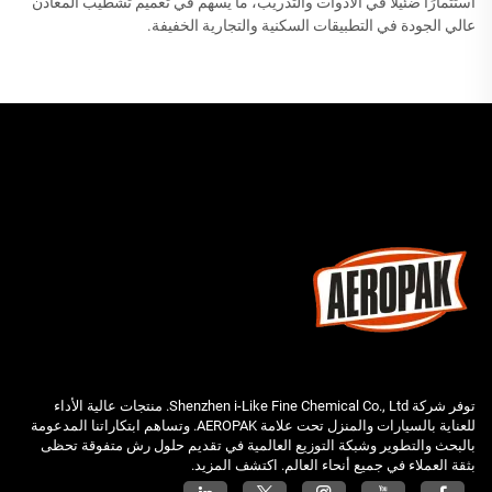
استثمارًا ضئيلاً في الأدوات والتدريب، ما يسهم في تعميم تشطيب المعادن
عالي الجودة في التطبيقات السكنية والتجارية الخفيفة.
توفر شركة Shenzhen i-Like Fine Chemical Co., Ltd. منتجات عالية الأداء
للعناية بالسيارات والمنزل تحت علامة AEROPAK. وتساهم ابتكاراتنا المدعومة
بالبحث والتطوير وشبكة التوزيع العالمية في تقديم حلول رش متفوقة تحظى
بثقة العملاء في جميع أنحاء العالم. اكتشف المزيد.