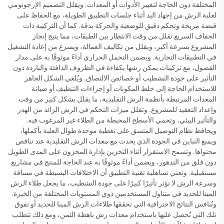
المختلفة دون الحاجة لتغيير الأدوات أو المعدات. ويقلل التصميم الإرجونومي
لعلبة الرش من إجهاد اليد أثناء جلسات التطبيق الطويلة، مع الحفاظ على
قبضة مريحة وتحكم دقيق للوضعية والحركة بدقة. كما أن التركيبة ذات
الجفاف السريع تقلل من وقت الانتظار بين الطبقات، مما يتيح إنجاز
المشروع بسرعة أكبر، ويقلل من تكاليف العمالة، ويسرع من إعادة التشغيل
في التطبيقات التجارية. ويضمن التحمل الحراري أداءً موثوقًا به على مدار
الفصول، مع تركيبات يمكن رشها بكفاءة في الظروف الدافئة والباردة دون
التأثير على جودة التشطيب أو خصائص الالتصاق. ويُلغي الشكل الجاهز
للاستخدام الحاجة إلى خلط المكونات أو إجراءات التنظيف أو صيانة
المعدات المرتبطة بأنظمة الرش التقليدية، ما يقلل بشكل كبير من وقت
وإعداد التعقيد للمشروع. وتقلل ميزات التحكم في الرش الزائد من الهدر
والتأثير البيئي، وتحمي الأسطح المحيطة من الطلاء غير المرغوب فيه.
ويحافظ نظام التوصيل المتسق على تغطية موحدة طوال العلبة بأكملها،
ويمنع التباين في الجودة الذي يحدث مع معدات الرش التقليدية عند تناقص
محتواها. وتسمح الاستقرار أثناء التخزين بإدارة المخزون على المدى الطويل
دون قلق من التدهور، ويضمن أداءً موثوقًا به عند الحاجة للمنتج في مشاريع
مستقبلية. وتعني تساهلية تقنية التطبيق أن الاختلافات البسيطة في مسافة
وسرعة الرش لا تؤثر تأثيرًا كبيرًا على جودة التشطيب، ما يجعل طلاء الرش
المينا للحديد في متناول المستخدمين ذوي المستويات المختلفة من الخبرة.
وتُنافس النتائج الاحترافية التي تحققها طلاءات الرش المينا للحديد أو تفوق
تلك التي تُحصل عليها باستخدام معدات رش باهظة الثمن، ومع ذلك تتطلب