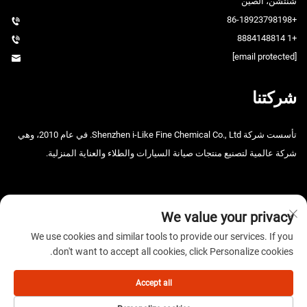
شنتشن، الصين
+86-18923798198
+1 8884148814
[email protected]
شركتنا
تأسست شركة Shenzhen i-Like Fine Chemical Co., Ltd. في عام 2010، وهي
شركة عالمية لتصنيع منتجات صيانة السيارات والطلاء والعناية المنزلية.
We value your privacy
We use cookies and similar tools to provide our services. If you
don't want to accept all cookies, click Personalize cookies.
حقوق الطبع والنشر © 2025 شركة شنتشن آي-لايك للصناعات الكيميائية
الدقيقة المحدودة. جميع الحقوق محفوظة. -
سياسة الخصوصية
Accept all