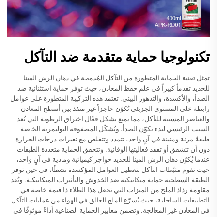
تكنولوجيا حماية متقدمة ضد التآكل
تمثل تقنية الحماية المتطورة من التآكل المُدمجة في دهان الرش المينا
للحديد تقدماً كبيراً في علم حفظ المعادن، حيث توفر حماية استثنائية ضد
الصدأ، والأكسدة، والتدهور البيئي. تعتمد هذه التركيبة المتطورة على عوامل
رابطة على المستوى الجزيئي تُكوّن حاجزاً غير منفذ بين أسطح المعادن
والعناصر المسببة للتآكل، مما يمنع بشكل فعّال اختراق الرطوبة التي تُعد
السبب الرئيسي لبدء تكوّن الصدأ. ويُشكّل المصفوفة البوليمرية الخاصة
طبقةً مرنة ومتينة في آنٍ واحد، تتمدد وتتقلص مع تغيرات درجات الحرارة
دون أن تتشقق أو تفقد فعاليتها الوقائية. وتتحقق الحماية متعددة الطبقات
عندما يُكوّن دهان الرش المينا للحديد حواجز كيميائية ومادية في آنٍ واحد،
حيث تقوم مثبّطات التآكل بتعطيل العوامل المؤكسدة نشطًا، في حين توفر
الطبقة السطحية حماية ميكانيكية ضد الخدوش والتأثيرات الميكانيكية. وتُعد
مقاومة رذاذ الملح من الميزات التي تجعل هذا الطلاء ذا قيمة خاصة في
التطبيقات الساحلية، حيث يُسرّع الملح العالق في الهواء من عمليات التآكل
في المعادن غير المعالجة. وتضمن معايير الحماية الصناعية أداءً موثوقًا في