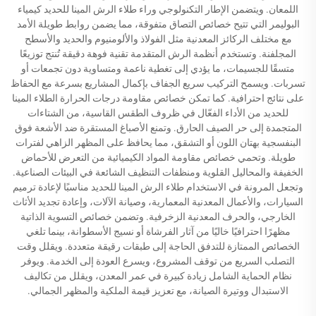
اللمعان. ويتضمن الإطار التكنولوجي وراء طلاء الرش المينا للحديد كيمياء
البوليمر التي تتيح خصائص التصاق متفوقة، مما يضمن روابط طويلة الأمد
مع مختلف الركائز المعدنية مثل الفولاذ والألومنيوم والحديد والأسطح
المجلفنة. وتستخدم أنظمة الرش المتقدمة تقنية فوهة دقيقة تُنتج توزيعًا
متسقًا للجسيمات، ما يؤدي إلى تغطية ناعمة ومتساوية دون تجمعات أو
تسربات. ويسمح التركيب سريع الجفاف بإكمال المشاريع بسرعة مع الحفاظ
على نتائج احترافية. كما تمكن خصائص مقاومة درجات الحرارة الطلاء المينا
للحديد من الأداء الفعّال في ظروف الطقس القاسية، من الشتاءات
المتجمدة إلى حر الصيف الحارق. وتمنع الأصباغ المستقرة ضد الأشعة فوق
البنفسجية بهتان اللون أو التشقق، مما يحافظ على المظهر الزاهي لفترات
طويلة. وتحمي خصائص مقاومة المواد الكيميائية من التعرض للأحماض
الخفيفة والمحاليل القلوية ومنظفات التنظيف الشائعة في البيئات الصناعية.
وتجعل المرونة في الاستخدام طلاء الرش المينا للحديد مناسبًا لإعادة ترميم
السيارات، والأعمال المعدنية المعمارية، وصيانة الآلات، وإعادة تجديد الأثاث
الخارجي، والحرف المعدنية الزخرفية. وتضمن خصائص التسوية الذاتية
مظهرًا احترافيًا خاليًا من آثار الفرشاة أو نسيج الأسطوانة، بينما تلغي
الخصائص الممتازة للتدفق الحاجة إلى طبقات رقيقة متعددة. ويقلل وقت
التصلب السريع من توقف المشروع، ويسرع العودة إلى الخدمة. ويوفر
نظام الحماية الشامل زيادة كبيرة في عمر المعدن، ويقلل من تكاليف
الاستبدال ووتيرة الصيانة، مع تعزيز قيمة الملكية والمظهر الجمالي.