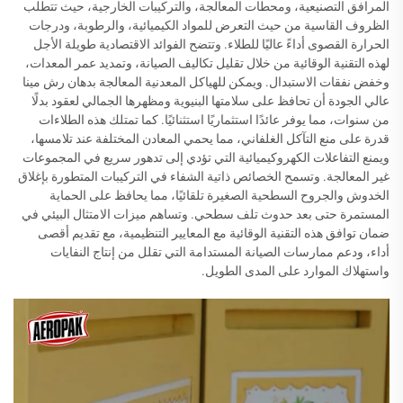
المرافق التصنيعية، ومحطات المعالجة، والتركيبات الخارجية، حيث تتطلب
الظروف القاسية من حيث التعرض للمواد الكيميائية، والرطوبة، ودرجات
الحرارة القصوى أداءً عاليًا للطلاء. وتتضح الفوائد الاقتصادية طويلة الأجل
لهذه التقنية الوقائية من خلال تقليل تكاليف الصيانة، وتمديد عمر المعدات،
وخفض نفقات الاستبدال. ويمكن للهياكل المعدنية المعالجة بدهان رش مينا
عالي الجودة أن تحافظ على سلامتها البنيوية ومظهرها الجمالي لعقود بدلًا
من سنوات، مما يوفر عائدًا استثماريًا استثنائيًا. كما تمتلك هذه الطلاءات
قدرة على منع التآكل الغلفاني، مما يحمي المعادن المختلفة عند تلامسها،
ويمنع التفاعلات الكهروكيميائية التي تؤدي إلى تدهور سريع في المجموعات
غير المعالجة. وتسمح الخصائص ذاتية الشفاء في التركيبات المتطورة بإغلاق
الخدوش والجروح السطحية الصغيرة تلقائيًا، مما يحافظ على الحماية
المستمرة حتى بعد حدوث تلف سطحي. وتساهم ميزات الامتثال البيئي في
ضمان توافق هذه التقنية الوقائية مع المعايير التنظيمية، مع تقديم أقصى
أداء، ودعم ممارسات الصيانة المستدامة التي تقلل من إنتاج النفايات
واستهلاك الموارد على المدى الطويل.