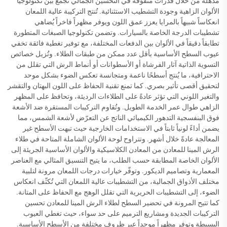
مذهلة من خلال قدرات متفوّقة في التحسين الجمالي تجمع بين تكنولوجيا
الألوان الزاهية وجودة التشطيب الاستثنائية. تُنتج التركيبة عالية اللمعان
انعكاساً شبيهاً بالمرايا يعزز عمق اللون ويوفر مظهراً فاخراً يُضاهي
تشطيبات الدرجة الخاصة بالسيارات. وتضمن تكنولوجيا الصبغات المتطورة
تطابقاً دقيقاً في الألوان بين الدفعات المختلفة، مع توفير تغطية فائقة تخفي
عيوب السطح الأساسية بأقل عدد ممكن من طبقات الطلاء. وتُزيل خصائص
التسوية الذاتية آثار الفرشاة أو الأسطوانات أو أنماط الرش التي تقلل من
الاحترافية، ما يُنتج أسطحًا ناعمة ومتجانسة تعكس الضوء بشكل موحد
لتحقيق أقصى تأثير بصري. كما تمنع تقنية الحفاظ على اللون البهتان والتقشر
والتغير اللوني التي تؤثر عادةً على الطلاءات الرديئة، وتحافظ على المظهر
الزاهي طوال عمر الخدمة الطويل. وتُقاوم التركيبات المستقرة ضد الأشعة
فوق البنفسجية التدهور الكيميائي الناتج عن التعرّض لأشعة الشمس، مما
يضمن أداءً لونياً ثابتاً في الاستخدامات الخارجية حيث تبهت الأسطح غير
المعالجة عادةً خلال أشهر. وتتراوح لوحة الألوان الشاملة المتاحة في طلاء
الرش المينا للمعادن من المعادن الكلاسيكية والألوان الأساسية الجريئة إلى
الألوان الخاصة المطابقة حسب الطلب، ما يتيح التنسيق المثالي مع العناصر
المعمارية وتصاميم الديكور. وتوفّر خيارات درجات اللمعان مرونة لتلبية
مختلف الأذواق الجمالية، من التشطيبات عالية اللمعان التي تُكثّف انعكاس
الضوء، إلى التشطيبات الحريرية التي تقلل الوهج مع الحفاظ على المتانة.
كما تتيح المرونة في تحضير السطح لطلاء الرش المينا للمعادن تحسين
التركيبات الجديدة ومشاريع الترميم على حد سواء، حيث تغطي العيوب
البسيطة وتوفر مظهراً موحداً عبر ظروف مختلفة من الأسطح الأساسية.