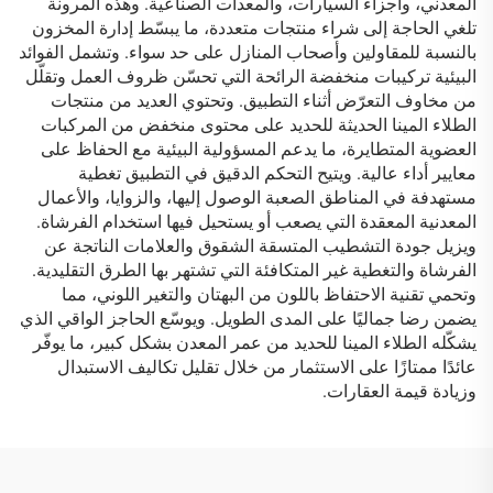
المعدني، وأجزاء السيارات، والمعدات الصناعية. وهذه المرونة
تلغي الحاجة إلى شراء منتجات متعددة، ما يبسّط إدارة المخزون
بالنسبة للمقاولين وأصحاب المنازل على حد سواء. وتشمل الفوائد
البيئية تركيبات منخفضة الرائحة التي تحسّن ظروف العمل وتقلّل
من مخاوف التعرّض أثناء التطبيق. وتحتوي العديد من منتجات
الطلاء المينا الحديثة للحديد على محتوى منخفض من المركبات
العضوية المتطايرة، ما يدعم المسؤولية البيئية مع الحفاظ على
معايير أداء عالية. ويتيح التحكم الدقيق في التطبيق تغطية
مستهدفة في المناطق الصعبة الوصول إليها، والزوايا، والأعمال
المعدنية المعقدة التي يصعب أو يستحيل فيها استخدام الفرشاة.
ويزيل جودة التشطيب المتسقة الشقوق والعلامات الناتجة عن
الفرشاة والتغطية غير المتكافئة التي تشتهر بها الطرق التقليدية.
وتحمي تقنية الاحتفاظ باللون من البهتان والتغير اللوني، مما
يضمن رضا جماليًا على المدى الطويل. ويوسّع الحاجز الواقي الذي
يشكّله الطلاء المينا للحديد من عمر المعدن بشكل كبير، ما يوفّر
عائدًا ممتازًا على الاستثمار من خلال تقليل تكاليف الاستبدال
وزيادة قيمة العقارات.