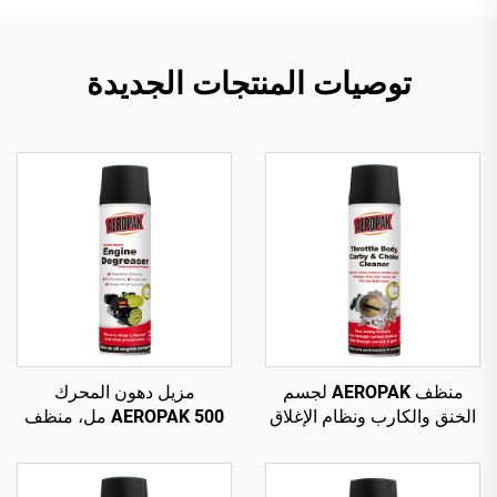
توصيات المنتجات الجديدة
منظف AEROPAK لجسم
مزيل دهون المحرك
الخنق والكارب ونظام الإغلاق
AEROPAK 500 مل، منظف
500 مل، منظف كارب
سيارات قائم على المذيبات
للسيارة
لإزالة الشحوم والعناية
بالسيارة