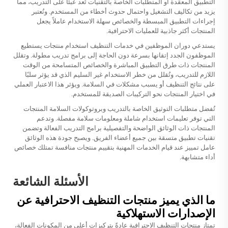
التطبيق المعقدة أو المتطلبات الخاصة بالتقنيات تُعد عبئًا على التدريب، مما
يزيد من تكاليف التشغيل واحتمال حدوث أخطاء من المستخدم. وتُعتبر
إجراءات التطبيق المبسطة والخصائص سهلة الاستخدام عاملاً يجعل
المنتجات أكثر جاذبية للعمليات الاحترافية.
يستدعي دوران الموظفين في خدمات التنظيف استخدام منتجات يستطيع
الموظفون الجدد إتقانها بسرعة دون الحاجة إلى برامج تدريب مطولة. وتقلل
المنتجات ذات طرق التطبيق المباشرة والخصائص المتسامحة من الوقت
اللازم للتدريب، وتُقلل من خطر الاستخدام غير السليم الذي قد يؤثر سلبًا
على نتائج التنظيف أو يسبب مشكلات في السلامة. ويؤثر هذا الاعتبار العملي
في اختيار المنتجات نحو التركيبات الصديقة للمستخدم.
تُفضل متطلبات التوثيق الخاصة بالتدريب وبروتوكولات السلامة المنتجات
التي توفر تعليمات استخدام شاملة ومعلومات سلامة مفصلة. وتدعم
المنتجات ذات الوثائق الواضحة والتفصيلية برامج التدريب الفعالة وتضمن
تقنيات تطبيق متسقة بين جميع أعضاء الفريق. ويصبح جودة هذه الوثائق
عامل تمييز عند قيام الخدمات المهنية بتقييم منتجات منافسة تمتلك خصائص
أداء متشابهة.
الأسئلة الشائعة
ما الذي يميز منتجات التنظيف الاحترافية عن
الإصدارات الاستهلاكية
تمتاز منتجات التنظيف الاحترافية عادةً بتركيزات أعلى من المكونات الفعالة،