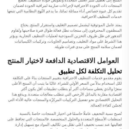
المنتج إلى تعطيل سير العمل المُحددة وتقويض جودة التنظيف. تخضع
المنتجات ذات الجودة الاحترافية لإجراءات صارمة لمراقبة الجودة لضمان
تقديم كل عبوة خصائص أداء مماثلة تمامًا، ما يدعم النُهج النظامية التي تتبعها
خدمات التنظيف الاحترافية.
يمتد عامل الموثوقية ليشمل تصميم التغليف واستقرار المنتج. يحتاج
المنظفون المحترفون إلى منتجات تظل فعالة طوال فترة صلاحيتها وتُقاوم
التدهور في ظل ظروف التخزين النموذجية لعمليات التنظيف التجارية. ويؤثر
هذا الشرط على مواد التغليف، وتصاميم الحاويات، وتركيبات الكيميائيات
لضمان سلامة المنتج على مدى فترات طويلة.
العوامل الاقتصادية الدافعة لاختيار المنتج
تحليل التكلفة لكل تطبيق
يقوم مقدمو خدمات التنظيف الاحترافية بتقييم المنتجات بناءً على التكلفة
لكل استخدام بدلاً من السعر الأولي للشراء. غالبًا ما يثبت أن المنتج الأعلى
سعرًا والذي يغطي مساحات أكبر أو يتطلب تطبيقات أقل يكون أكثر
اقتصادية مقارنة بالبدائل الأرخص التي تتطلب معالجات متعددة. ويدفع هذا
التحليل الاقتصادي نحو تفضيل التركيبات المركزّة والمنتجات عالية الأداء التي
تُحسّن كفاءة العمالة.
تُصبح نسبة التخفيف عاملًا حاسمًا في اختيار المنتجات، خاصةً بالنسبة
لمنظفات الأسطح المتعددة والحلول المتخصصة. فالمنتجات التي تحافظ على
فعاليتها عند نسب تخفيف أعلى تقلل من تكاليف المواد مع تسهيل إدارة