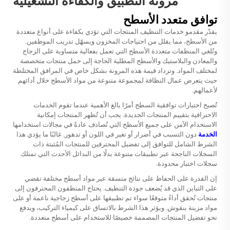
مرونة التطبيق والكفاءة التشغيلية
توافق متعدد الأسطح
يقدّر مقدمو خدمات التنظيف المنتجات التي تؤدي بكفاءة على أنواع متعددة
من الأسطح، مما يقلل من احتياجات المخزون ويسهّل تدريب الموظفين.
وتُلغي المنظفات متعددة الأسطح التي تعمل بفعالية متساوية على الزجاج
والمعادن والبلاستيك والأسطح المطلية الحاجة إلى حمل منتجات متخصصة
لمختلف المواد. وتزداد قيمة هذه المرونة بشكل خاص في المرافق المختلطة
حيث يتعرض عمال النظافة لمجموعة متنوعة من مواد الأسطح خلال أدائهم
لأعمالهم.
تُصبح اختبارات توافقية السطح أمرًا بالغ الأهمية عندما تقوم الخدمات
الاحترافية بتقييم المنتجات الجديدة. يجب أن تُظهر المنتجات إمكانية
الاستخدام الآمن على جميع الأسطح التي تُصادف عادةً في مجالات استخدامها
الخدمة
دون التسبب في أضرار أو تغير في اللون أو تدهور. غالبًا ما يؤدي هذا
الشرط الشامل للتوافق إلى تفضيل المحترفين للمنتجات المُثبتة ذات
السجلات الناجحة عبر تطبيقات متنوعة بدلًا من البدائل الأحدث التي تمتلك
سجلات اختبار محدودة.
إن القدرة على الحفاظ على نتائج متسقة عبر مواد أسطح مختلفة تقضي
على التباين الذي قد يُضعف جودة التنظيف. يحتاج المنظفون المحترفون إلى
منتجات تُحقق أداءً متوقعًا سواء تم تطبيقها على أسطح زجاجية ناعمة أو على
مواد مزينة بنقوش. ويؤثر هذا الشرط بالاتساق على كيمياء التركيب، ويدفع
نحو تفضيل المنتجات المصممة خصيصًا للاستخدام على أسطح متعددة.