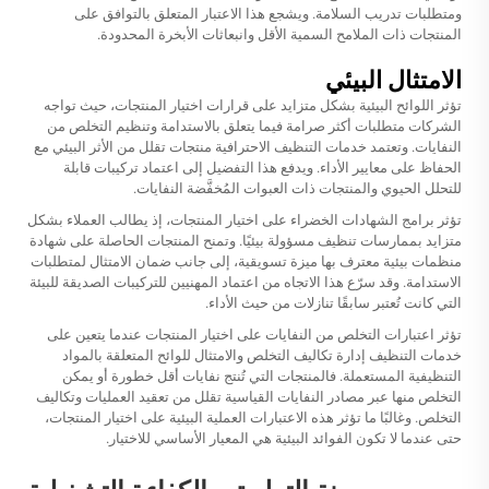
ومتطلبات تدريب السلامة. ويشجع هذا الاعتبار المتعلق بالتوافق على
المنتجات ذات الملامح السمية الأقل وانبعاثات الأبخرة المحدودة.
الامتثال البيئي
تؤثر اللوائح البيئية بشكل متزايد على قرارات اختيار المنتجات، حيث تواجه
الشركات متطلبات أكثر صرامة فيما يتعلق بالاستدامة وتنظيم التخلص من
النفايات. وتعتمد خدمات التنظيف الاحترافية منتجات تقلل من الأثر البيئي مع
الحفاظ على معايير الأداء. ويدفع هذا التفضيل إلى اعتماد تركيبات قابلة
للتحلل الحيوي والمنتجات ذات العبوات المُخفَّضة النفايات.
تؤثر برامج الشهادات الخضراء على اختيار المنتجات، إذ يطالب العملاء بشكل
متزايد بممارسات تنظيف مسؤولة بيئيًا. وتمنح المنتجات الحاصلة على شهادة
منظمات بيئية معترف بها ميزة تسويقية، إلى جانب ضمان الامتثال لمتطلبات
الاستدامة. وقد سرّع هذا الاتجاه من اعتماد المهنيين للتركيبات الصديقة للبيئة
التي كانت تُعتبر سابقًا تنازلات من حيث الأداء.
تؤثر اعتبارات التخلص من النفايات على اختيار المنتجات عندما يتعين على
خدمات التنظيف إدارة تكاليف التخلص والامتثال للوائح المتعلقة بالمواد
التنظيفية المستعملة. فالمنتجات التي تُنتج نفايات أقل خطورة أو يمكن
التخلص منها عبر مصادر النفايات القياسية تقلل من تعقيد العمليات وتكاليف
التخلص. وغالبًا ما تؤثر هذه الاعتبارات العملية البيئية على اختيار المنتجات،
حتى عندما لا تكون الفوائد البيئية هي المعيار الأساسي للاختيار.