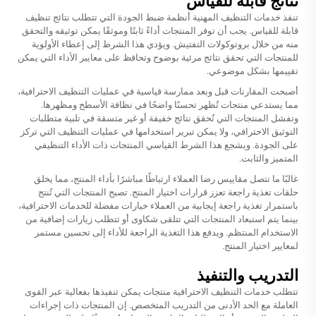
نتائج قابلة للقياس
تنفذ خدمات التنظيف المهنية أنظمة ضبط الجودة التي تتطلب نتائج تنظيف
قابلة للقياس. يجب أن توفر المنتجات أداءً ثابتًا وموثقًا يمكن توثيقه والتحقق
منه من خلال بروتوكولات التفتيش. ويؤدي هذا الشرط إلى إعطاء الأولوية
للمنتجات التي تحقق نتائج مرئية بوضوح وتحافظ على معايير الأداء التي يمكن
تقييمها بشكل موضوعي.
أصبحت المقارنات قبل وبعد ممارسة قياسية في عمليات التنظيف الاحترافية،
مما يستدعي منتجات تُظهر تحسنًا واضحًا في نظافة الأسطح ومظهرها.
وتفشل المنتجات التي تُحقق نتائج خفيفة أو غير متسقة في تلبية متطلبات
التوثيق الاحترافي، ولا يمكن تبرير استخدامها في عمليات التنظيف التي تركز
على الجودة. ويشجع هذا الشرط القياسي المنتجات ذات الأداء التنظيفي
المتميز والثابت.
غالبًا ما تتصل مقاييس رضا العملاء ارتباطًا مباشرًا بأداء المنتج، مما يخلق
حلقات تغذية راجعة تعزز قرارات اختيار المنتج. تصبح المنتجات التي تُنتج
باستمرار تغذية راجعة إيجابية من العملاء خيارات مفضلة للخدمات الاحترافية،
بينما يتم استبعاد المنتجات التي تتلقى شكاوى أو تتطلب زيارات إضافية من
الاستخدام المنتظم. ويدفع هذا التغذية الراجعة للأداء إلى تحسين مستمر
لمعايير اختيار المنتج.
التدريب والتنفيذ
تتطلب خدمات التنظيف الاحترافية منتجات يمكن تنفيذها بفعالية عبر القوى
العاملة مع الحد الأدنى من التدريب المتخصص. إن المنتجات ذات إجراءات