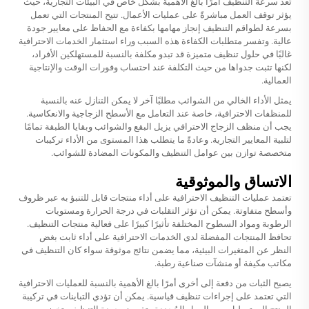
تُعد سرعة التنظيف أمرًا بالغ الأهمية بشكل خاص في البيئات التجارية، حيث
يؤثر توقف العمل مباشرةً على عمليات الأعمال. تتيح المنتجات التي تعمل
بسرعة لطواقم التنظيف إنجاز مهامها بكفاءة مع الحفاظ على معايير جودة
عالية. وتفسر متطلبات الكفاءة هذه السبب وراء استثمار الخدمات الاحترافية
غالبًا في حلول تنظيف متميزة قد تبدو مكلفة بالنسبة للمستهلكين الأفراد،
لكنها تثبت جدواها من حيث التكلفة عند احتساب وفورات الوقت والإنتاجية
العمالية.
يمثل الأداء الخالي من الشوائب مطلبًا آخر لا يمكن التنازل عنه بالنسبة
للمنظفات الاحترافية، خاصة عند التعامل مع الأسطح الزجاجية والانعكاسية.
يجب أن
منظف الزجاج الاحترافي
يزيل البقع والشوائب وبقايا الطبقة تمامًا
لتلبية المعايير التجارية. وعادةً ما يتطلب هذا المستوى من الأداء تركيبات
متخصصة توازن بين عوامل التنظيف والمكونات المضادة للشوائب.
الاتساق والموثوقية
تعتمد عمليات التنظيف الاحترافية على أداء منتجات قابل للتنبؤ به عبر ظروف
وأسطح متفاوتة. يمكن أن تؤثر التقلبات في درجة الحرارة ومستويات
الرطوبة ومواد السطوح المختلفة تأثيرًا كبيرًا على فعالية منتجات التنظيف.
تحافظ المنتجات المفضلة لدى الخدمات الاحترافية على أداء ثابت بغض
النظر عن المتغيرات البيئية، مما يضمن نتائج موثوقة سواء كان التنظيف في
مكاتب مكيفة أو منشآت صناعية رطبة.
يصبح الثبات من دفعة إلى أخرى أمرًا بالغ الأهمية بالنسبة للعمليات الاحترافية
التي تعتمد على إجراءات تنظيف قياسية. يمكن أن تؤدي التباينات في تركيبة