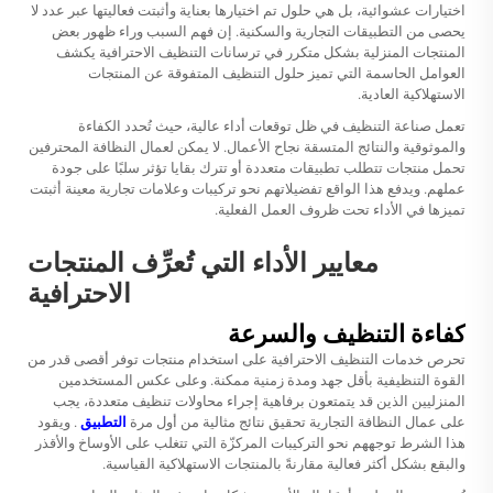
اختيارات عشوائية، بل هي حلول تم اختيارها بعناية وأثبتت فعاليتها عبر عدد لا
يحصى من التطبيقات التجارية والسكنية. إن فهم السبب وراء ظهور بعض
المنتجات المنزلية بشكل متكرر في ترسانات التنظيف الاحترافية يكشف
العوامل الحاسمة التي تميز حلول التنظيف المتفوقة عن المنتجات
الاستهلاكية العادية.
تعمل صناعة التنظيف في ظل توقعات أداء عالية، حيث تُحدد الكفاءة
والموثوقية والنتائج المتسقة نجاح الأعمال. لا يمكن لعمال النظافة المحترفين
تحمل منتجات تتطلب تطبيقات متعددة أو تترك بقايا تؤثر سلبًا على جودة
عملهم. ويدفع هذا الواقع تفضيلاتهم نحو تركيبات وعلامات تجارية معينة أثبتت
تميزها في الأداء تحت ظروف العمل الفعلية.
معايير الأداء التي تُعرِّف المنتجات
الاحترافية
كفاءة التنظيف والسرعة
تحرص خدمات التنظيف الاحترافية على استخدام منتجات توفر أقصى قدر من
القوة التنظيفية بأقل جهد ومدة زمنية ممكنة. وعلى عكس المستخدمين
المنزليين الذين قد يتمتعون برفاهية إجراء محاولات تنظيف متعددة، يجب
على عمال النظافة التجارية تحقيق نتائج مثالية من أول مرة
التطبيق
. ويقود
هذا الشرط توجههم نحو التركيبات المركزّة التي تتغلب على الأوساخ والأقذر
والبقع بشكل أكثر فعالية مقارنةً بالمنتجات الاستهلاكية القياسية.