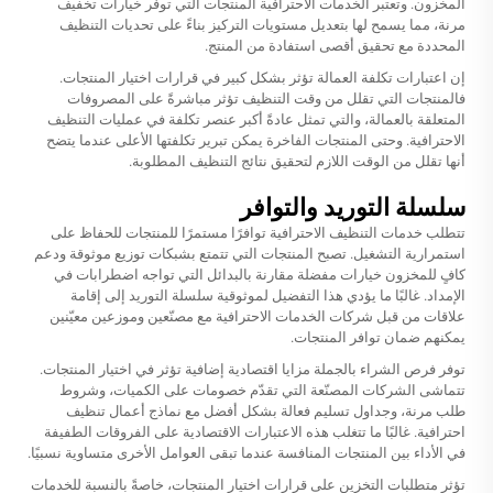
المخزون. وتعتبر الخدمات الاحترافية المنتجات التي توفر خيارات تخفيف
مرنة، مما يسمح لها بتعديل مستويات التركيز بناءً على تحديات التنظيف
المحددة مع تحقيق أقصى استفادة من المنتج.
إن اعتبارات تكلفة العمالة تؤثر بشكل كبير في قرارات اختيار المنتجات.
فالمنتجات التي تقلل من وقت التنظيف تؤثر مباشرةً على المصروفات
المتعلقة بالعمالة، والتي تمثل عادةً أكبر عنصر تكلفة في عمليات التنظيف
الاحترافية. وحتى المنتجات الفاخرة يمكن تبرير تكلفتها الأعلى عندما يتضح
أنها تقلل من الوقت اللازم لتحقيق نتائج التنظيف المطلوبة.
سلسلة التوريد والتوافر
تتطلب خدمات التنظيف الاحترافية توافرًا مستمرًا للمنتجات للحفاظ على
استمرارية التشغيل. تصبح المنتجات التي تتمتع بشبكات توزيع موثوقة ودعم
كافٍ للمخزون خيارات مفضلة مقارنة بالبدائل التي تواجه اضطرابات في
الإمداد. غالبًا ما يؤدي هذا التفضيل لموثوقية سلسلة التوريد إلى إقامة
علاقات من قبل شركات الخدمات الاحترافية مع مصنّعين وموزعين معيّنين
يمكنهم ضمان توافر المنتجات.
توفر فرص الشراء بالجملة مزايا اقتصادية إضافية تؤثر في اختيار المنتجات.
تتماشى الشركات المصنّعة التي تقدّم خصومات على الكميات، وشروط
طلب مرنة، وجداول تسليم فعالة بشكل أفضل مع نماذج أعمال تنظيف
احترافية. غالبًا ما تتغلب هذه الاعتبارات الاقتصادية على الفروقات الطفيفة
في الأداء بين المنتجات المنافسة عندما تبقى العوامل الأخرى متساوية نسبيًا.
تؤثر متطلبات التخزين على قرارات اختيار المنتجات، خاصةً بالنسبة للخدمات