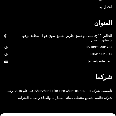
اتصل بنا
العنوان
الطابق 10 ج، مبنى بو شينغ، طريق تشينغ شوي هو 1، منطقة لوهو،
شنتشن، الصين
+86-18923798198
+1 8884148814
[email protected]
شركتنا
تأسست شركة Shenzhen i-Like Fine Chemical Co., Ltd. في عام 2010، وهي
شركة عالمية لتصنيع منتجات صيانة السيارات والطلاء والعناية المنزلية.