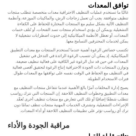
توافق المعدات
غالبًا ما تستخدم عمليات التنظيف الاحترافية معدات متخصصة تتطلب منتجات
تنظيف متوافقة. يجب أن تعمل زجاجات الرش، والماكينات الموزعة، وأنظمة
التنظيف الآلية بشكل سليم مع المنتجات المختارة للحفاظ على الكفاءة
التشغيلية. ويمكن أن يؤدي استخدام منتجات تسد الفتحات، أو تُتلف ختمات
المعدات، أو تعطل الأنظمة الميكانيكية إلى حدوث اضطرابات تشغيلية لا
يمكن لخدمات المحترفين التسامح معها.
تكتسب خصائص الرغوة أهمية عندما تُستخدم المنتجات مع معدات التطبيق
الميكانيكية. إذ يمكن أن تتسبب الرغوة الزائدة في التدخل في تشغيل
المعدات، في حين قد تدل الرغوة غير الكافية على فعالية تنظيف ضعيفة.
وتوازن المنتجات ذات الجودة الاحترافية إنتاج الرغوة لتحقيق أقصى فعالية
في التنظيف مع الحفاظ في الوقت نفسه على توافقها مع المعدات طوال
فترات الاستخدام الطويلة.
يصبح إدارة المخلفات أمرًا بالغ الأهمية عندما تتفاعل منتجات التنظيف مع
معدات التطبيق وخطوات التنظيف اللاحقة. إن المنتجات التي تترك رواسب
تتطلب شطفًا إضافيًا أو تلك التي تتعارض مع منتجات تنظيف أخرى تُعقّد
الإجراءات التشغيلية. وتشترف الخدمات المهنية منتجات تنظف تمامًا دون
ترك أي رواسب تؤثر على تطبيقات التنظيف اللاحقة أو أداء المعدات.
مراقبة الجودة والأداء