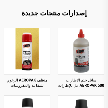
إصدارات منتجات جديدة
سائل ختم الإطارات
منظف AEROPAK الرغوي
AEROPAK 500 مل للإطارات
للمقاعد والمفروشات
بدون أنبوب داخلي، يجب
والسجاد 500 مل، منظف
استخدامه مع ضاغط هواء
متعدد الأغراض