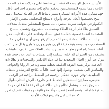
الأساسية حول الهندسة الدقيقة التي تحافظ على معدلات تدفق الطلاء
الثابتة ، مما يسمح للمستخدمين بتحقيق نتائج ذات مستوى احترافي بأقل
جهد ممكن. هذه الأدوات المبتكرة تتميز بأنماط الرش القابلة للتعديل، مما
يتيح تخصيصها لأبعاد الغرفة وأنواع الأسطح المختلفة. يتضمن الإطار
التكنولوجي ضوابط سرعة متغيرة، مما يسمح للمشغلين بتعديل معدلات
التطبيق بناءً على لزجة الطلاء ومتطلبات المشروع. وتشمل النماذج
المتقدمة أنظمة تصفية متكاملة تمنع انسداد وتحافظ على أداء ثابت خلال
جلسات الطلاء الممتدة. يضع التصميم الايرغونومي أولوية على راحة
المستخدم، حيث يضم بنية خفيفة الوزن وتوزيع وزن متوازن يقلل من التعب
أثناء الاستخدام لفترة طويلة. تتميز رشاشات الطلاء في الغرف بتطبيقات
مختلفة ، من الجدران الداخلية السكنية إلى المساحات التجارية ، حيث تقدم
تنوعًا عبر أنواع الطلاء المتعددة بما في ذلك اللاتكس والمنحنيات والطلاءات
الخاصة. توفر تقنية الفوهة الدقيقة تغطية متساوية في الزوايا والحواف
والمناطق التي يصعب الوصول إليها حيث غالباً ما تكافح الفرشاة والملفات
التقليدية. توفر أجهزة التحكم الرقمية في الضغط مراقبة في الوقت
الحقيقي، مما يتيح للمشغلين الحفاظ على ظروف الرش المثلى طوال
المشروع بأكمله. يشتمل نظام رش الطلاء في الغرفة عادةً على حزمة
إضافية شاملة ، وتضم أعمدة تمديد ، وأقنعة وقائية ، ومكونات تنظيف تعزز
كفاءة التشغيل والبروتوكولات الأمنية.