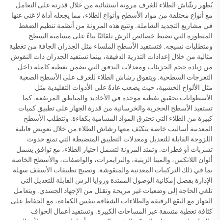
يُظهر رشّاش الطلاء للغرف مرونة استثنائية من خلال قدرته على التعامل
مع أنواع مختلفة من مواد الأسطح وأنواع الطلاء، مما يجعله أداة لا غنى عنها
في مشاريع التجديد الشاملة. وتنبع هذه المرونة من أنظمة تنظيم الضغط
المتطورة التي تضبط خصائص الرش تلقائيًا بناءً على مسامية السطح
ومتطلبات نسيجه. فتستفيد الأسطح الملساء مثل الجدران الجافة من تغطية
مثالية من خلال إعدادات التذرية الدقيقة، بينما تستفيد الجدران ذات النقوش
من زيادة حجم الجزيئات ومعدلات التدفق التي تضمن تغطية كاملة داخل
التعرجات السطحية. ويتفوق رشاش الطلاء للغرف على الأسطح الصعبة
مثل الألواح الخشبية، حيث يصعب عادةً على الأدوات التقليدية مثل
الأسطوانات تحقيق تغطية موحدة في الأخاديد والمناطق المرتفعة. كما
تستفيد الأسطح الحجرية والخرسانية من قدرة الجهاز على تطبيق كميات
كبيرة من الطلاء التي تخترق المواد المسامية بكفاءة. وتتطلب الأسطح
المعدنية أساليب خاصة يتكيّف معها رشاش الطلاء من خلال تعويض قابلية
اللزوجة القابلة للتعديل ومعدلات التطبيق المنضبطة التي تمنع حدوث
تسربات أو قطرات. وتمتد المرونة لتشمل اختيار الطلاء، مع توافق يشمل
ألوان اللاتكس، والمينا الزيتية، والبرايمرات، والواصفات، والأسطح الخاصة
بما في ذلك التركيبات المعدنية والمنقوشة. وتصبح تطبيقات الأسقف سهلة
الإدارة بفضل إمكانية الوصول الممتدة وزوايا الرش القابلة للتعديل التي
تلغي الحاجة إلى وضعيات غير مريحة وتقلل من الإجهاد الجسدي. ويتعامل
الجهاز مع البقع الرقيقة والطلاءات الشفافة بنفس الكفاءة، مع الحفاظ على
كثافة تغطية متسقة عبر المساحات الكبيرة. وتستفيد أعمال الحواف