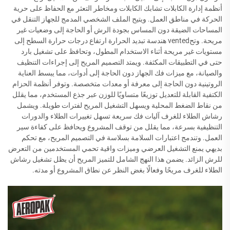
أنظمة إدارة الكابلات تشابك الكابلات ومخاطر التعثر مع الحفاظ على حرية
الحركة في مناطق العمل. ويتيح الملف الشخصي المدمج للجهاز التنقل في
المساحات الضيقة دون المساس بجودة الرش أو الحاجة إلى وضعيات غير
مريحة. وتحvented هندسة تبديد الحرارة ارتفاع درجات حرارة السطح إلى
مستويات غير مريحة أثناء الاستخدام المطول، وتحافظ على تشغيل بارد
حتى في التطبيقات المكثفة. ويمتد التصميم المريح إلى إجراءات التنظيف
والصيانة، مع ميزات فك الجهاز دون الحاجة إلى أدوات، مما يبسط العناية
الروتينية دون الحاجة إلى معرفة أو معدات متخصصة. وتوفر أنظمة الحزام
الكتفية القابلة للتعديل توزيعًا متساويًا للوزن عبر جذع المستخدم، مما يقلل
من نقاط الضغط المحلية ويسهل التشغيل المريح لفترات طويلة. ويشمل
رشاش الطلاء للغرف آليات فك سريعة تسهل تغييرات الطلاء والدورات
التنظيفية بسرعة، مما يقلل من توقف المشروع ويحافظ على كفاءة سير
العمل. وتندمج اعتبارات السلامة بسلاسة في التصميم المريح، مع تحكم
بديهي يمنع التشغيل العرضي وميزات واقية تحمي المستخدمين من التعرض
للرش الزائد. يضمن هذا النهج الشامل للتميز المريح أن يظل تشغيل رشاش
الطلاء للغرف مريحًا وفعالًا بغض النظر عن نطاق المشروع أو مدته.