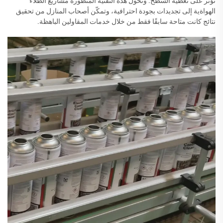
تؤثر على تغطية السطح. وتحول هذه التقنية المتطورة مشاريع الطلاء
الهواةية إلى تجديدات بجودة احترافية، وتمكّن أصحاب المنازل من تحقيق
نتائج كانت متاحة سابقًا فقط من خلال خدمات المقاولين الباهظة.