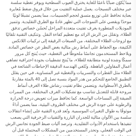
مما يُكوّن ضبابًا ناعمًا للغاية يخترق العيوب السطحية ويوفر تغطية سلسة
عبر مختلف النسيجات. يعمل عملية التفتيت من خلال فروق ضغط مُعايرة
بعناية تحافظ على توزيع متسق لحجم الجسيمات، مما يضمن تشبعًا لونيًا
موحدًا ويقضي على التموجات التي تظهر عادةً مع الطرق التقليدية. وتتميز
الموديلات المتطورة بغرف تفتيت متعددة المراحل تُحسّن خصائص تدفق
الطلاء، وتقلل من الرش الزائد مع تعظيم كفاءة النقل. وتتكيف التقنية تلقائيًا
مع لزوجات الطلاء المختلفة، من الصبغات الرقيقة إلى تركيبات اللاتكس
الكثيفة، مع الحفاظ على أنماط رش مثالية بغض النظر عن خصائص المادة.
ويلاحظ المستخدمون تجانسًا ملحوظًا في التغطية، حيث يُنتج كل مرور
سمكًا وشدة لونية متطابقة للطلاء، ما يُنتج تشطيبات بجودة احترافية تضاهي
أعمال المقاولين الباهظة. وتُلغي الهندسة الدقيقة الإحباطات الشائعة في
الطلاء مثل القطرات والتسريبات والتغطية غير المتساوية، في حين يقلل
التطبيق الخاضع للتحكم من هدر المواد بنسبة تصل إلى 40 بالمئة مقارنةً
بالطرق الأسطوانية. ويتضمن نظام تفتيت رشاش طلاء الغرف أنماط
مروحة قابلة للتعديل تتناسب مع تشكيلات الغرف المختلفة، من الممرات
الضيقة إلى المساحات الواسعة. كما تحافظ ميزات تعويض درجة الحرارة
والرطوبة على جودة الرش في مختلف الظروف البيئية، مما يضمن أداءً
موثوقًا به طوال التغيرات الموسمية. وتُعد قدرة التقنية على إنشاء انتقالات
سلسة بين الألوان مثالية للجدران البارزة والتقنيات الزخرفية التي يصعب
تنفيذها باستخدام الأدوات التقليدية. وترصد آليات ضبط الجودة تجانس الرش
في الوقت الفعلي، وتحذر المستخدمين من المشكلات المحتملة قبل أن