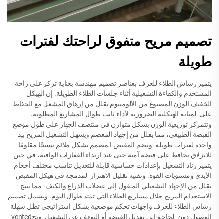
تصميم مريح متفوق لراحتك لفترات
طويلة
يتميز رشاش الطلاء للغرف بعناصر تصميم مهندسة بعناية تركز على راحة
المستخدم والكفاءة التشغيلية أثناء جلسات الطلاء الطويلة. إن الهيكل
الخفيف الوزن المصنوع من الألومنيوم يقلل من إرهاق المشغل مع الحفاظ
على المتانة الهيكلية الضرورية لأداء ثابت طوال المشاريع المطلوبة.
وتتمركز توزيعية الوزن بشكل متوازن في منتصف الجهاز على طول موضع
القبضة الطبيعي، مما يقلل من إجهاد المعصم ويسهل التشغيل المريح بيد
واحدة لفترات طويلة. وتضم المقبض المصمم بشكل ملائم نسيجًا مقاومًا
للانزلاق يحافظ على قبضة آمنة حتى عند ارتداء القفازات الواقية، في حين
يتميز زناد التشغيل بإعدادات حساسية قابلة للتعديل تناسب مختلف أحجام
الأيدي ومستويات القوة. وتقنية تقليل الاهتزاز المدمجة في هيكل المقبض
تقلل من الإجهاد التشغيلي المنقول إلى عضلات الذراع والكتف، مما يتيح
الاستخدام المريح خلال مشاريع الطلاء التي تمتد طوال اليوم. ويشمل تصميم
رشاش الطلاء للغرف واجهات تحكم موضعية بشكل استراتيجي تظل سهلة
الوصول دون الحاجة إلى تعديل القبضة أو التوقف عن التشغيل. وتحvented