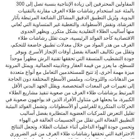
المقاولين المحترفين إلى زيادة الإنتاجية بنسبة تصل إلى 300
بالمئة عند استخدام رشاشات طلاء الغرف مقارنة بالتقنيات
اليدوية. ويُزيل التطبيق الدقيق المشاكل الشائعة المرتبطة بآثار
الفرشاة، ونقش الأسطوانة، والتغطية غير المتساوية التي تُعاني
منها أساليب الطلاء التقليدية بشكل متكرر. ويظهر الجدوى
الاقتصادية كأحد الفوائد الرئيسية، حيث تقلل رشاشات طلاء
الغرف من هدر المواد من خلال معدلات تطبيق خاضعة للتحكم،
وتقلل من تكاليف العمالة بفضل أوقات الإنجاز الأسرع. ويوفر
جودة التشطيب المتسقة التي تحققها تقنية الرش مظهراً موحداً
للسطح، ما يعزز من قيمة العقار وجاذبيته الجمالية. ويمثل المرونة
ميزة مهمة أخرى، إذ تتيح للمستخدمين التعامل مع أنواع متعددة
من الدهانات، واللزوجات، وملمس الأسطح المختلفة دون الحاجة
إلى تغييرات في المعدات المتخصصة. ويقلل الجهد البدني الأقل
المرتبط برشاشات طلاء الغرف من صعوبة تنفيذ مشاريع الطلاء
الكبيرة، ما يجعلها في متناول الأفراد الذين قد يواجهون صعوبة في
الحركات المتكررة للفراشي أو الأسطوانات. وتشمل الفوائد البيئية
تقليل التعرض للمركبات العضوية المتطايرة بفضل أساليب
التطبيق الفعالة التي تقلل من الجسيمات العالقة في الهواء
وتحسن جودة الهواء الداخلي أثناء عمليات الطلاء. وتجعل النتائج
الاحترافية التي تحققها رشاشات طلاء الغرف من غير الضروري