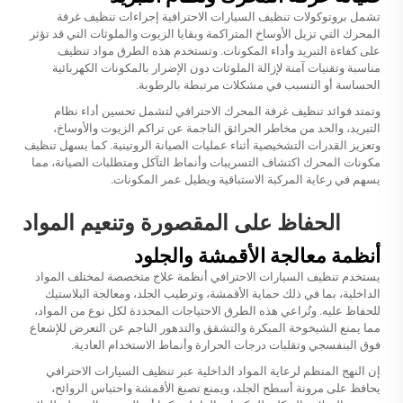
تشمل بروتوكولات تنظيف السيارات الاحترافية إجراءات تنظيف غرفة
المحرك التي تزيل الأوساخ المتراكمة وبقايا الزيوت والملوثات التي قد تؤثر
على كفاءة التبريد وأداء المكونات. وتستخدم هذه الطرق مواد تنظيف
مناسبة وتقنيات آمنة لإزالة الملوثات دون الإضرار بالمكونات الكهربائية
الحساسة أو التسبب في مشكلات مرتبطة بالرطوبة.
وتمتد فوائد تنظيف غرفة المحرك الاحترافي لتشمل تحسين أداء نظام
التبريد، والحد من مخاطر الحرائق الناجمة عن تراكم الزيوت والأوساخ،
وتعزيز القدرات التشخيصية أثناء عمليات الصيانة الروتينية. كما يسهل تنظيف
مكونات المحرك اكتشاف التسريبات وأنماط التآكل ومتطلبات الصيانة، مما
يسهم في رعاية المركبة الاستباقية ويطيل عمر المكونات.
الحفاظ على المقصورة وتنعيم المواد
أنظمة معالجة الأقمشة والجلود
يستخدم تنظيف السيارات الاحترافي أنظمة علاج متخصصة لمختلف المواد
الداخلية، بما في ذلك حماية الأقمشة، وترطيب الجلد، ومعالجة البلاستيك
للحفاظ عليه. وتُراعي هذه الطرق الاحتياجات المحددة لكل نوع من المواد،
مما يمنع الشيخوخة المبكرة والتشقق والتدهور الناجم عن التعرض للإشعاع
فوق البنفسجي وتقلبات درجات الحرارة وأنماط الاستخدام العادية.
إن النهج المنظم لرعاية المواد الداخلية عبر تنظيف السيارات الاحترافي
يحافظ على مرونة أسطح الجلد، ويمنع تصبغ الأقمشة واحتباس الروائح،