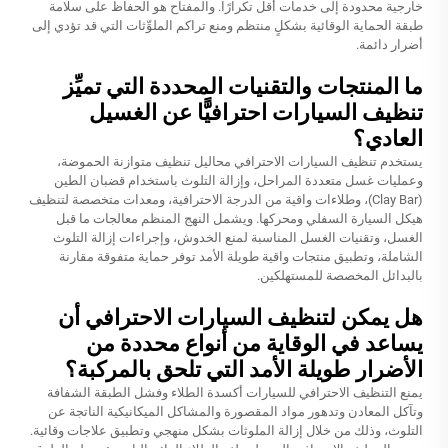
خارجية محدودة إلى خدمات أقل تكرارًا. والمفتاح هو الحفاظ على سلامة
طبقة الحماية الوقائية بشكلٍ منتظم ومنع تراكم الملوِّثات التي قد تؤدي إلى
أضرار دائمة.
ما المنتجات والتقنيات المحددة التي تميِّز
تنظيف السيارات احترافيًّا عن الغسيل
العادي؟
يستخدم تنظيف السيارات الاحترافي محاليل تنظيف متوازنة الحموضة،
وعمليات غسل متعددة المراحل، وإزالة التلوث باستخدام قضبان الطين
(Clay Bar)، وطلاءات واقية من الدرجة الاحترافية، ومعدات متخصصة لتنظيف
هيكل السيارة السفلي ومحركها. ويشمل النهج المنظم معالجات ما قبل
الغسل، وتقنيات الغسل المناسبة لمنع الخدوش، وإجراءات إزالة التلوث
الشاملة، وتطبيق منتجات واقية طويلة الأمد توفر حماية متفوقة مقارنة
بالبدائل المخصصة للمستهلكين.
هل يمكن لتنظيف السيارات الاحترافي أن
يساعد في الوقاية من أنواع محددة من
الأضرار طويلة الأمد التي تلحق بالمركبة؟
يمنع التنظيف الاحترافي للسيارات أكسدة الطلاء وفشل الطبقة الشفافة
وتآكل المعادن وتدهور مواد المقصورة والمشاكل الميكانيكية الناتجة عن
التلوث، وذلك من خلال إزالة الملوثات بشكل منهجي وتطبيق علاجات وقائية.