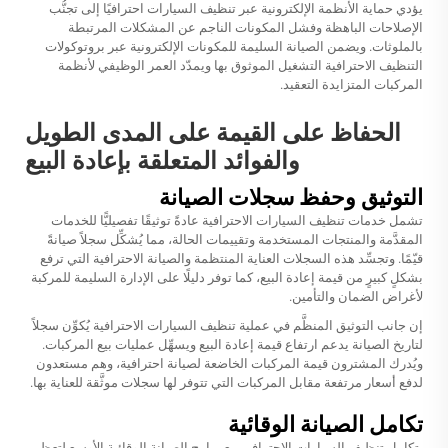
يؤدي حماية الأنظمة الإلكترونية عبر تنظيف السيارات احترافيًا إلى تجنُّب
الإصلاحات الباهظة وفشل المكونات الناجم عن المشكلات المرتبطة
بالملوثات. ويضمن الصيانة السليمة للمكونات الإلكترونية عبر بروتوكولات
التنظيف الاحترافية التشغيل الموثوق بها ويمدّد العمر الوظيفي لأنظمة
المركبات المتزايدة التعقيد.
الحفاظ على القيمة على المدى الطويل
والفوائد المتعلقة بإعادة البيع
التوثيق وحفظ سجلات الصيانة
تشمل خدمات تنظيف السيارات الاحترافية عادةً توثيقًا تفصيليًّا للخدمات
المقدَّمة والمنتجات المستخدمة وتقييمات الحالة، مما يُشكِّل سجلاً صيانةً
قيّمًا. وتجسِّد هذه السجلات العناية المنتظمة والصيانة الاحترافية التي ترفع
بشكلٍ كبيرٍ من قيمة إعادة البيع، كما توفر دليلًا على الإدارة السليمة للمركبة
لأغراض الضمان والتأمين.
إن جانب التوثيق المنظَّم في عملية تنظيف السيارات الاحترافية يُكوِّن سجلاً
لتاريخ الصيانة يدعم ارتفاع قيمة إعادة البيع ويسهِّل عمليات بيع المركبات.
ويُدرك المشترون قيمة المركبات الخاضعة لصيانة احترافية، وهم مستعدون
لدفع أسعار مرتفعة مقابل المركبات التي تتوفر لها سجلات موثَّقة للعناية بها.
تكامل الصيانة الوقائية
يتكامل تنظيف السيارات الاحترافي مع برامج الصيانة الوقائية الأوسع لتعظيم