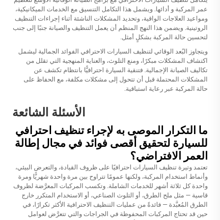
عمر المركبة و أدائها. ويشمل هذا التكامل التنسيق مع الخدمات الميكانيكية،
ومواعيد العلاجات الواقية، وتحديد المشكلات الناشئة أثناء إجراءات التنظيف
الروتينية. ويضمن هذا النهج المنظم أن يعمل التنظيف والصيانة جنبًا إلى جنب
لتحسين حالة المركبة بشكلٍ أمثل.
ويتجاوز البُعد الوقائي لتنظيف السيارات الاحترافي الفوائد الجمالية ليشمل
اكتشاف المشكلات مبكرًا، ومنع التلوث، والعناية المنهجية التي تقلل من
تكاليف الصيانة الإجمالية. فتنقية السيارة احترافيًّا بانتظام تكشف عن
المشكلات المحتملة قبل أن تتحول إلى مشكلات مكلفة، مع الحفاظ على
حالة المركبة عبر رعاية استباقية.
الأسئلة الشائعة
ما التكرار الموصى به لإجراء تنظيف احترافي
للسيارة لتحقيق أقصى فوائد في مجال إطالة
العمر الافتراضي؟
تعتمد وتيرة تنظيف السيارات احترافيًا على ظروف القيادة، والتعرض البيئي،
وأنماط استخدام المركبة، ولكنها عمومًا تتراوح بين مرة واحدة شهريًّا ومرة
واحدة كل ثلاثة أشهر للخدمات الشاملة. وتكسب المركبات المعرَّضة لظروف
قاسية — مثل ملح الطرق، أو التلوث الصناعي، أو الاستخدام المتكرر خارج
الطرق المُعبَّدة — فائدةً من عمليات التنظيف الاحترافية الأكثر تكرارًا، في
حين قد تحتاج المركبات المحفوظة في الجراجات والتي تتعرَّض لعوامل