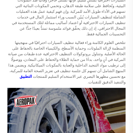
السيارات احترافيًّا بشكلٍ سليم، فإنها تُشكِّل حاجزًا وقائيًّا ضد الملوثات
البيئية، وتُحافظ على سلامة طبقة الدهان، وتحمي المكونات البنائية التي
تسهم في الأداء طويل الأمد للمركبة. وإن فهم كيفية عمل هذه العمليات
الشاملة لتنظيف السيارات يُبيّن السبب وراء استثمار المال في خدمات
تنظيف السيارات الاحترافية أو اعتماد أساليب مماثلة لتلك المستخدمة في
المجال الاحترافي، إذ إن ذلك يحقِّق فوائد ملموسة تمتدُّ بعيدًا جدًّا عن
التحسينات الجمالية فقط.
تتلخص العلوم الكامنة وراء فعالية تنظيف السيارات احترافيًا في منهجيتها
المنظمة لإزالة الملوثات، وحماية الأسطح، والكيمياء الخاصة بالحفاظ على
الحالة الأصلية. وتتناول بروتوكولات التنظيف الاحترافية عدة طبقات من صيانة
المركبة في آنٍ واحد، بدءًا من حماية الطلاء والحفاظ على المعادن، ووصولًا
إلى ترطيب مواد التنجيد الداخلية والعناية بالمكونات الميكانيكية. ويضمن هذا
المنهج الشامل أن تسهم كل جلسة تنظيف في تعزيز الصحة العامة للمركبة،
مع تحسين مظهرها البصري عبر الاستخدام السليم للمنتجات
التطبيق
والتنفيذ الدقيق للتقنيات.