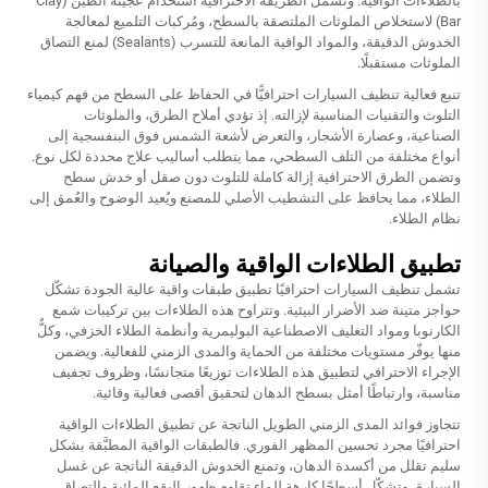
بالطلاءات الواقية. وتشمل الطريقة الاحترافية استخدام عجينة الطين (Clay
Bar) لاستخلاص الملوثات الملتصقة بالسطح، ومُركبات التلميع لمعالجة
الخدوش الدقيقة، والمواد الواقية المانعة للتسرب (Sealants) لمنع التصاق
الملوثات مستقبلًا.
تنبع فعالية تنظيف السيارات احترافيًّا في الحفاظ على السطح من فهم كيمياء
التلوث والتقنيات المناسبة لإزالته. إذ تؤدي أملاح الطرق، والملوثات
الصناعية، وعصارة الأشجار، والتعرض لأشعة الشمس فوق البنفسجية إلى
أنواع مختلفة من التلف السطحي، مما يتطلب أساليب علاج محددة لكل نوع.
وتضمن الطرق الاحترافية إزالة كاملة للتلوث دون صقل أو خدش سطح
الطلاء، مما يحافظ على التشطيب الأصلي للمصنع ويُعيد الوضوح والعُمق إلى
نظام الطلاء.
تطبيق الطلاءات الواقية والصيانة
تشمل تنظيف السيارات احترافيًا تطبيق طبقات واقية عالية الجودة تشكّل
حواجز متينة ضد الأضرار البيئية. وتتراوح هذه الطلاءات بين تركيبات شمع
الكارنوبا ومواد التغليف الاصطناعية البوليمرية وأنظمة الطلاء الخزفي، وكلٌّ
منها يوفّر مستويات مختلفة من الحماية والمدى الزمني للفعالية. ويضمن
الإجراء الاحترافي لتطبيق هذه الطلاءات توزيعًا متجانسًا، وظروف تجفيف
مناسبة، وارتباطًا أمثل بسطح الدهان لتحقيق أقصى فعالية وقائية.
تتجاوز فوائد المدى الزمني الطويل الناتجة عن تطبيق الطلاءات الواقية
احترافيًا مجرد تحسين المظهر الفوري. فالطبقات الواقية المطبَّقة بشكل
سليم تقلل من أكسدة الدهان، وتمنع الخدوش الدقيقة الناتجة عن غسل
السيارة، وتشكّل أسطحًا كارهة للماء تقاوم ظهور البقع المائية والتصاق