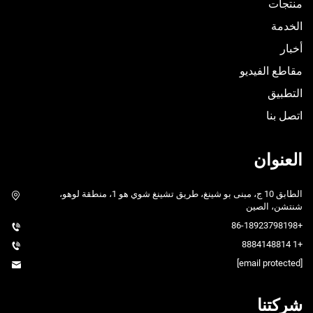
منتجات
الخدمة
أخبار
مقاطع الفيديو
التطبيق
اتصل بنا
العنوان
الطابق 10 ج، مبنى بو شينغ، طريق تشينغ شوي هو 1، منطقة لوهو،
شنتشن، الصين
+86-18923798198
+1 8884148814
[email protected]
شركتنا