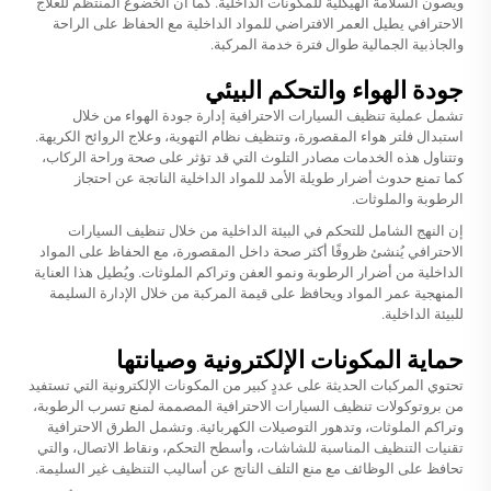
ويصون السلامة الهيكلية للمكونات الداخلية. كما أن الخضوع المنتظم للعلاج
الاحترافي يطيل العمر الافتراضي للمواد الداخلية مع الحفاظ على الراحة
والجاذبية الجمالية طوال فترة خدمة المركبة.
جودة الهواء والتحكم البيئي
تشمل عملية تنظيف السيارات الاحترافية إدارة جودة الهواء من خلال
استبدال فلتر هواء المقصورة، وتنظيف نظام التهوية، وعلاج الروائح الكريهة.
وتتناول هذه الخدمات مصادر التلوث التي قد تؤثر على صحة وراحة الركاب،
كما تمنع حدوث أضرار طويلة الأمد للمواد الداخلية الناتجة عن احتجاز
الرطوبة والملوثات.
إن النهج الشامل للتحكم في البيئة الداخلية من خلال تنظيف السيارات
الاحترافي يُنشئ ظروفًا أكثر صحة داخل المقصورة، مع الحفاظ على المواد
الداخلية من أضرار الرطوبة ونمو العفن وتراكم الملوثات. ويُطيل هذا العناية
المنهجية عمر المواد ويحافظ على قيمة المركبة من خلال الإدارة السليمة
للبيئة الداخلية.
حماية المكونات الإلكترونية وصيانتها
تحتوي المركبات الحديثة على عددٍ كبير من المكونات الإلكترونية التي تستفيد
من بروتوكولات تنظيف السيارات الاحترافية المصممة لمنع تسرب الرطوبة،
وتراكم الملوثات، وتدهور التوصيلات الكهربائية. وتشمل الطرق الاحترافية
تقنيات التنظيف المناسبة للشاشات، وأسطح التحكم، ونقاط الاتصال، والتي
تحافظ على الوظائف مع منع التلف الناتج عن أساليب التنظيف غير السليمة.