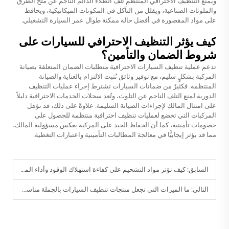
ويمنع التنظيف الاحترافي المنتظم تلف الطلاء الدائم الناجم عن ملح الطرق
والملوثات الصناعية، ويقلل من التآكل في المكونات الميكانيكية، ويحافظ
على مواد المقصورة في أفضل حالة ممكنة طوال عمر السيارة التشغيلي.
كيف يؤثر التنظيف الاحترافي للسيارات على
شروط الضمان والتأمين؟
تدعم عملية تنظيف السيارات الاحترافية متطلبات الضمان المتعلقة بصيانة
المركبة بشكلٍ سليم، مع توفير وثائق تُثبت الالتزام بالعناية والصيانة
المنتظمة. فكثيرٌ من ضمانات السيارات تشترط إجراء عمليات التنظيف
الدورية لمنع التلف الناجم عن التلوث، وتُعد سجلات الخدمات الاحترافية دليلاً
على امتثال المالك لإجراءات الصيانة السليمة. علاوةً على ذلك، قد تؤهل
المركبات التي تخضع لعمليات تنظيف احترافية منتظمة للحصول على
خصومات تأمينية، كما أن الحفاظ الجيد على المركبة يعكس مسؤولية المالك،
مما قد يؤثر إيجابيًّا في معالجة المطالبات التأمينية واعتبارات التغطية.
السابق:
كيف تؤثر مواد التشحيم على كفاءة استهلاك الوقود وأداء المركبة؟
التالي:
ما الميزات التي تجعل منتجات تنظيف السيارات بالجملة مناسبة للاستخدام الاحترافي؟