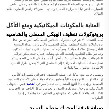
الملوثات. وتضمن الصيانة المنتظمة لهذه الأنظمة الواقية من خلال
تنظيف
السيارات احترافيًا
استمرارية الحماية وتمديد العمر الافتراضي الفعلي لنظام
الطلاء.
العناية بالمكونات الميكانيكية ومنع التآكل
بروتوكولات تنظيف الهيكل السفلي والشاسيه
يُعنى التنظيف الاحترافي للسيارات بالعناصر الميكانيكية الحرجة من خلال
بروتوكولات شاملة لتنظيف الهيكل السفلي، والتي تزيل المواد المسببة
للتآكل وتطبّق علاجات واقية. وتتركّز هذه العمليات على مكونات المكابح،
وعناصر نظام التعليق، وأنظمة العادم، وبنيات الإطار، حيث يمكن لتراكم
الملح والغبار والرطوبة أن يسبّب أضراراً جسيمة على المدى الطويل. كما
تصل معدات التنظيف الاحترافية إلى المناطق التي لا يمكن لطرق الغسل
الاعتيادية الوصول إليها بكفاءة.
ويشمل جانب منع التآكل في عملية التنظيف الاحترافي للسيارات كلاً من
إزالة الملوثات الموجودة حالياً وتطبيق علاجات واقية على الأسطح المعدنية
الضعيفة. ويؤدي هذا النهج المنظم إلى تمديدٍ كبيرٍ في
الخدمة
عمر المكونات
الميكانيكية من خلال منع تكون الصدأ، والحد من التآكل الناجم عن الجزيئات
الكاشطة، والحفاظ على الأداء الوظيفي السليم للمكونات عبر إدارة
الملوثات.
صيانة غرفة المحرك ونظام التبريد