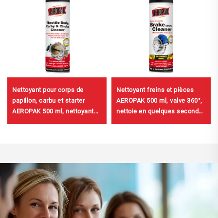
Nettoyant pour corps de
Nettoyant freins et pièces
papillon, carbu et starter
AEROPAK 500 ml, valve 360°,
AEROPAK 500 ml, nettoyant
nettoie en quelques secondes
pour carburateur pour voiture
les freins