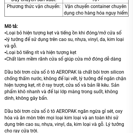
Phương thức vận chuyển:
Vận chuyển container chuyên
dụng cho hàng hóa nguy hiểm
Mô tả:
Loại bỏ hiện tượng kẹt và tiếng ồn khi đóng/mở cửa sổ
•
lý tưởng để sử dụng trên cao su, nhựa, vinyl, da, kim loại
•
và gỗ.
Loại bỏ tiếng rít và hiện tượng kẹt
•
Chất làm mềm rãnh cửa sổ giúp cửa mở đóng dễ dàng
•
Dầu bôi trơn cửa sổ ô tô AEROPAK là chất bôi trơn silicon
chống thấm nước, không để lại vết, lý tưởng để ngăn chặn
hiện tượng kẹt, rít ở ray trượt, cửa sổ và bản lề kêu. Sản
phẩm khô nhanh và để lại lớp màng trong suốt, không
dính, không gây bẩn.
Dầu bôi trơn cửa sổ ô tô AEROPAK ngăn ngừa gỉ sét, oxy
hóa và ăn mòn trên mọi loại kim loại và an toàn khi sử
dụng trên cao su, nhựa, vinyl, da, kim loại và gỗ. Lý tưởng
cho ray cửa trời.