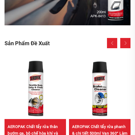
Sản Phẩm Đề Xuất
AEROPAK Chất tẩy rửa thân
AEROPAK Chất tẩy rửa phanh
bướm ga, bộ chế hòa khí và
& chi tiết 500ml Van 360° Làm