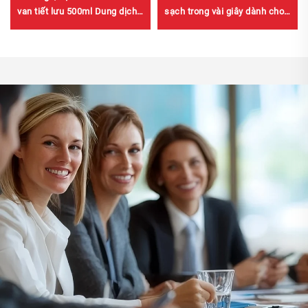
van tiết lưu 500ml Dung dịch
sạch trong vài giây dành cho
tẩy rửa carb cho ô tô
phanh