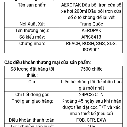
Tên sản phẩm
AEROPAK Dầu bôi trơn cửa sổ
xe hơi 200ml Dầu bôi trơn cửa
sổ ô tô không để lại vết
Nơi Xuất Xứ:
Trung Quốc
Tên thương hiệu:
AEROPAK
Số kiểu máy:
APK-8413
Chứng nhận:
REACH, ROSH, SGS, SDS,
ISO9001
Các điều khoản thương mại của sản phẩm:
Số lượng đặt hàng tối
7500 chiếc
thiểu:
Giá:
Liên hệ chúng tôi để nhận báo
giá mới nhất
Chi tiết đóng gói:
24PCS/CTN
Thời gian giao hàng:
Khoảng 45 ngày sau khi nhận
được tiền đặt cọc T/T và xác
nhận thiết kế (nếu có)
Điều khoản thanh toán:
FOB, CFR, EXW
Dây chuyền sản xuất:
10+