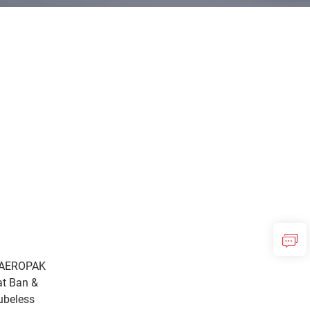
n AEROPAK
at Ban &
ubeless