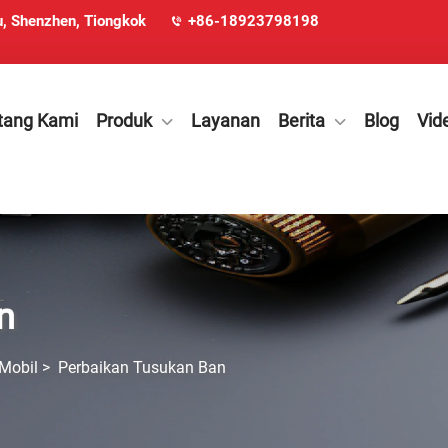
u, Shenzhen, Tiongkok
+86-18923798198
tang Kami
Produk
Layanan
Berita
Blog
Vid
n
Mobil
>
Perbaikan Tusukan Ban