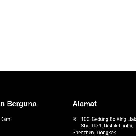
Retak
an Berguna
Alamat
 Kami
10C, Gedung Bo Xing, Jal
Shui He 1, Distrik Luohu,
Shenzhen, Tiongkok