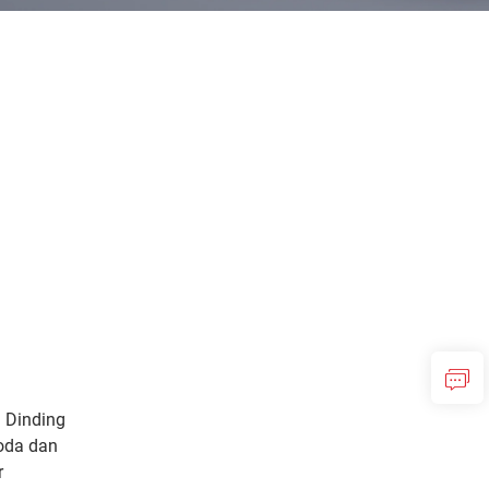
 Dinding
oda dan
r