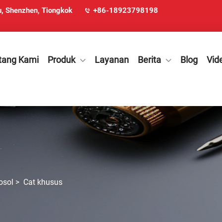
u, Shenzhen, Tiongkok
+86-18923798198
tang Kami
Produk
Layanan
Berita
Blog
Vid
osol
>
Cat khusus