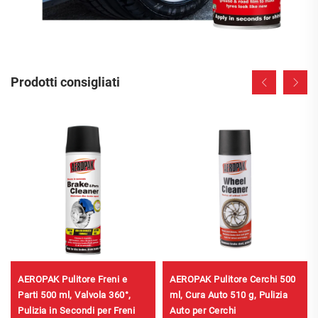
Prodotti consigliati
AEROPAK Pulitore Freni e
AEROPAK Pulitore Cerchi 500
Parti 500 ml, Valvola 360°,
ml, Cura Auto 510 g, Pulizia
Pulizia in Secondi per Freni
Auto per Cerchi