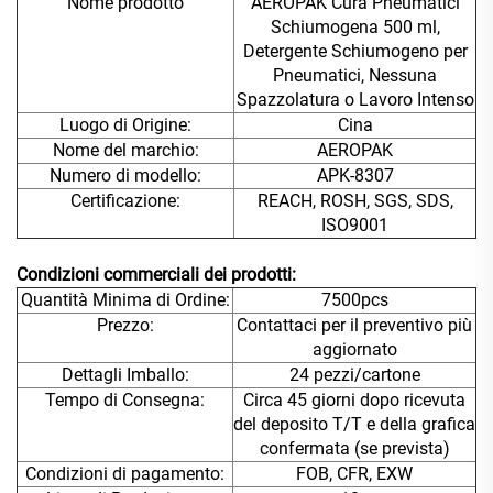
Nome prodotto
AEROPAK Cura Pneumatici
Schiumogena 500 ml,
Detergente Schiumogeno per
Pneumatici, Nessuna
Spazzolatura o Lavoro Intenso
Luogo di Origine:
Cina
Nome del marchio:
AEROPAK
Numero di modello:
APK-8307
Certificazione:
REACH, ROSH, SGS, SDS,
ISO9001
Condizioni commerciali dei prodotti:
Quantità Minima di Ordine:
7500pcs
Prezzo:
Contattaci per il preventivo più
aggiornato
Dettagli Imballo:
24 pezzi/cartone
Tempo di Consegna:
Circa 45 giorni dopo ricevuta
del deposito T/T e della grafica
confermata (se prevista)
Condizioni di pagamento:
FOB, CFR, EXW