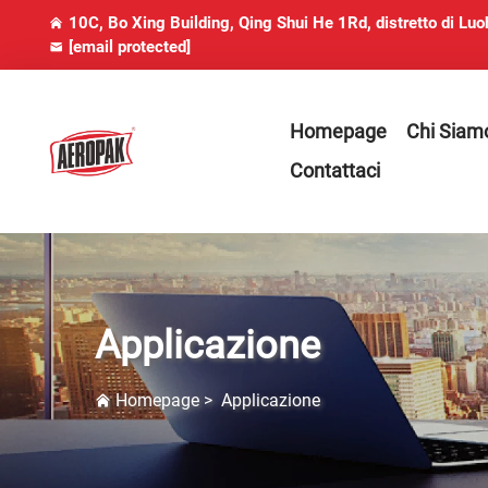
10C, Bo Xing Building, Qing Shui He 1Rd, distretto di Lu
[email protected]
Homepage
Chi Siam
Contattaci
Applicazione
Homepage
>
Applicazione