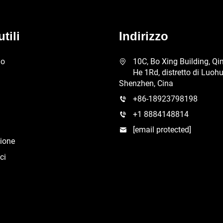
tili
Indirizzo
mo
10C, Bo Xing Building, Qi
He 1Rd, distretto di Luohu
Shenzhen, Cina
+86-18923798198
+1 8884148814
[email protected]
ione
ci