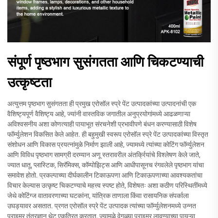
संपूर्ण पृष्ठभाग सुसंगतता आणि चिकटण्याची
उत्कृष्टता
अत्युत्तम पृष्ठभाग सुसंगतता ही प्रमुख एरोसॉल स्प्रे पेंट उत्पादकांच्या उत्पादनांची एक
वैशिष्ट्यपूर्ण वैशिष्ट्य आहे, ज्यांनी वास्तविक जगातील अनुप्रयोगांमध्ये आढळणाऱ्या
अविश्वसनीय अशा कोणत्याही पायाभूत संरचनेशी प्रभावीपणे बंधन करण्यासाठी विशेष
फॉर्म्युलेशन विकसित केले आहेत. ही बहुमुखी स्वरूप एरोसॉल स्प्रे पेंट उत्पादकांच्या विस्तृत
संशोधन आणि विकास प्रयत्नांमुळे निर्माण झाली आहे, ज्यामध्ये त्यांच्या कोटिंग फॉर्म्युलेशन
आणि विविध पृष्ठभाग सामग्री दरम्यान अणू स्तरावरील अंतर्क्रियांचे विश्लेषण केले जाते,
ज्यात धातू, प्लास्टिक, सिरॅमिक्स, कॉम्पोझिट्स आणि आधीपासूनच रंगवलेले पृष्ठभाग यांचा
समावेश होतो. प्रकल्पाच्या दीर्घकालीन टिकाऊपणा आणि टिकाऊपणाच्या आवश्यकतांचा
विचार केल्यास उत्कृष्ट चिकटण्याचे महत्त्व स्पष्ट होते, विशेषतः अशा कठीण परिस्थितींमध्ये
जेथे कोटिंग्ज वातावरणाच्या घटकांना, यांत्रिक ताणाला किंवा रासायनिक संपर्काला
उघड्यावर असतात. प्रगत एरोसॉल स्प्रे पेंट उत्पादक त्यांच्या फॉर्म्युलेशनमध्ये उन्नत
प्राइमर तंत्रज्ञान थेट एकत्रित करतात, ज्यामुळे वेगळ्या प्राइमर लावण्याच्या पायऱ्या