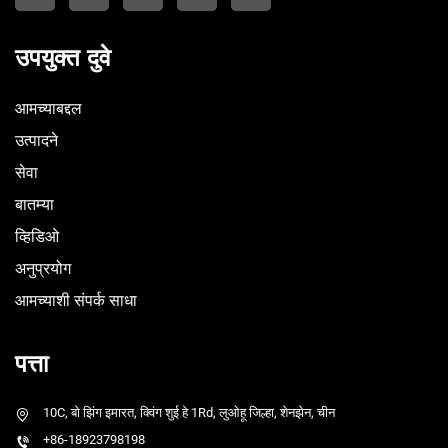
उपयुक्त दुवे
आमच्याबद्दल
उत्पादने
सेवा
बातम्या
व्हिडिओ
अनुप्रयोग
आमच्याशी संपर्क साधा
पत्ता
10C, बो झिंग इमारत, क्विंग शुई हे 1Rd, लुओहू जिल्हा, शेनझेन, चीन
+86-18923798198