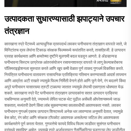
उत्पादकता सुधारण्यासाठी झपाट्याने उपचार
तंत्रज्ञान
कारखाना स्प्रे पेंटमध्ये अत्याधुनिक द्रवपदार्थ लवकर घनीभावना तंत्रज्ञान वापरले जाते, जे
मिनिटांतच द्रव लेपांना टिकाऊ संरक्षक फिल्ममध्ये रूपांतरित करते, तासांऐवजी. हे उत्पादन
प्रवाह कार्यक्षमता आणि क्षमतेच्या दृष्टीने मूलगामी बदल घडवून आणते. हे अ‍ॅडव्हान्स्ड
घनीभावना सिस्टम उत्प्रेरक आंतरसंयोजन रसायनशास्त्र वापरते जे लागू केल्याबरोबरच
पॉलिमराइझेशनला सुरुवात करते आणि खूप कमी वेळात पूर्ण ताकद गुणधर्म विकसित करते.
नियंत्रित घनीभावना वातावरण रासायनिक प्रतिक्रिया गतिमान करण्यासाठी आदर्श तापमान
आणि आर्द्रता अटी राखते ज्यामुळे फिल्म निर्मिती वेगाने होते आणि फुगे येणे, रंग बदलणे किंवा
अपुरे घनीभावन यासारख्या त्रुटी टाळल्या जातात ज्यामुळे लेपाची एकाग्रता धोक्यात येऊ
शकते. कारखाना स्प्रे पेंट घनीभावना तंत्रज्ञान उत्पादकांना सतत उत्पादन प्रक्रिया
राबविण्यास अनुमती देते, ज्यामध्ये लेपित घटक थेट पुढील असेंब्ली ऑपरेशन्समध्ये जाऊ
शकतात, मध्यंतरी ठेवणे किंवा लांब सुकवण्याच्या कालावधीची आवश्यकता नसते. लवकर
घनीभावन गुणधर्म एकाच उत्पादन शिफ्टमध्ये अनेक थर लावण्यास अनुमती देतात, ज्यामुळे
बेस कोट, रंग कोट आणि संरक्षक टॉपकोट आवश्यक असलेल्या जटिल लेप आवश्यकता
कार्यक्षमतेने पूर्ण करता येतात. गुणवत्तेचे फायदे विविध फिल्म जाडीवर सुसंगत घनीभावन
दरांमध्ये समाविष्ट आहेत, ज्यामुळे स्प्रे अर्जादरम्यान नैसर्गिकरित्या घडणाऱ्या लेप जाडीतील