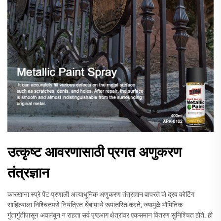
उत्कृष्ट आवरणासाठी प्रगत अणुकरण
तंत्रज्ञान
कारखाना स्प्रे पेंट प्रणाली अत्याधुनिक अणुकरण तंत्रज्ञान वापरते जे द्रव कोटिंग
साहित्याला निश्चितपणे नियंत्रित थेंबांमध्ये रूपांतरित करते, ज्यामुळे भौमितिक
गुंतागुंतीपासून अवलंबून न राहता सर्व पृष्ठभाग क्षेत्रांवर एकसमान वितरण सुनिश्चित होते. ही