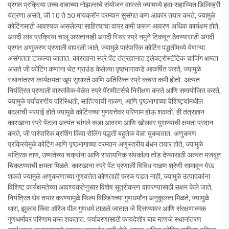
प्रगत प्रक्रिया उच्च दाबाच्या नोझल्सचे संयोजन वापरते ज्यामध्ये हवा-सहाय्यित डिलिव्हरी
यंत्रणा असते, जी 10 ते 50 मायक्रॉन दरम्यान सुसंगत कण आकार तयार करते, ज्यामुळे
कोटिंगसाठी आवश्यक असलेल्या साहित्याचा वापर कमी करून आवरण अधिक कार्यक्षम होते.
अगदी लांब प्रक्रिया चालू असतानाही अगदी स्थिर स्प्रे नमुने टिकवून ठेवण्यासाठी अगदी
प्रगत अणुकरण प्रणाली वापरली जाते, ज्यामुळे पारंपारिक कोटिंग पद्धतींमध्ये येणाऱ्या
असंगतता टाळल्या जातात. कारखाना स्प्रे पेंट तंत्रज्ञानात इलेक्ट्रोस्टॅटिक चार्जिंग क्षमता
असते जी कोटिंग कणांना थेट ग्राउंड केलेल्या पृष्ठभागाकडे आकर्षित करते, ज्यामुळे
स्थानांतरण कार्यक्षमता खूप सुधारते आणि अतिरिक्त स्प्रे कचरा कमी होतो. अत्यंत
नियंत्रित प्रणाली वास्तविक-वेळेत स्प्रे पॅरामीटर्सचे निरीक्षण करते आणि समायोजित करते,
ज्यामुळे पर्यावरणीय परिस्थिती, साहित्याची गाळण, आणि पृष्ठभागाच्या वैशिष्ट्यांमधील
बदलांची भरपाई होते ज्यामुळे कोटिंगच्या गुणवत्तेवर परिणाम होऊ शकतो. ही तंत्रज्ञान
कारखाना स्प्रे पेंटला अत्यंत चांगले कडा आवरण आणि खोलवर घुसण्याची क्षमता प्रदान
करते, जी पारंपारिक ब्रशिंग किंवा रोलिंग पद्धती बहुतेक वेळा चुकवतात. अणुकरण
प्रक्रियेमुळे कोटिंग आणि पृष्ठभागाच्या दरम्यान अणुस्तरीय बंधन तयार होते, ज्यामुळे
यांत्रिक ताण, उष्णतेच्या चक्रांना आणि रासायनिक संपर्काला तोंड देण्यासाठी अत्यंत मजबूत
चिकटण्याची क्षमता मिळते. कारखाना स्प्रे पेंट प्रणाली विविध गाळण श्रेणी सामावून घेऊ
शकते ज्यामुळे अणुकरणाच्या गुणवत्तेत कोणताही फरक पडत नाही, ज्यामुळे उत्पादकांना
विशिष्ट कार्यक्षमतेच्या आवश्यकतेनुसार विशेष सूत्रीकरण वापरण्यासाठी सक्षम केले जाते.
नियंत्रित थेंब तयार करण्यामुळे फिल्म बिल्डिंगच्या गुणधर्मांना अनुकूलता मिळते, ज्यामुळे
धारा, झुकाव किंवा ऑरेंज पील गुणधर्म टाळले जातात जे दिसण्यावर आणि संरक्षणात्मक
गुणधर्मांवर परिणाम करू शकतात. पर्यावरणासाठी फायदेशीर बाब म्हणजे स्थानांतरण