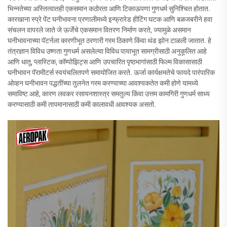
भिन्नतेच्या अस्तित्वातही एकसमान कठोरता आणि टिकाऊपणा गुणधर्म सुनिश्चित होतात.
कारखाना स्प्रे पेंट घनीभावना प्रणालीमध्ये इन्फ्रारेड हीटिंग घटक आणि बळजबरीने हवा
संचलन वापरले जाते जे ऊर्जेचे एकसमान वितरण निर्माण करते, ज्यामुळे असमान
घनीभावनाच्या पॅटर्नला कारणीभूत ठरणारी गरम ठिकाणे किंवा थंड झोन टाळली जातात. हे
तंत्रज्ञान विविध उष्णता गुणधर्म असलेल्या विविध पायाभूत सामग्रीसाठी अनुकूलित आहे
आणि धातू, प्लास्टिक, कॉम्पोझिट्स आणि उपचारित पृष्ठभागांसाठी फिल्म विकासासाठी
घनीभावन पॅरामीटर्स स्वयंचलितपणे समायोजित करते. ऊर्जा कार्यक्षमतेचे फायदे पारंपारिक
ओव्हन घनीभावन पद्धतींच्या तुलनेत गरम करण्याच्या आवश्यकतेत कमी होणे यामध्ये
समाविष्ट आहे, कारण लवकर रसायनशास्त्र समतुल्य किंवा उत्तम कामगिरी गुणधर्म साध्य
करण्यासाठी कमी तापमानासाठी कमी कालावधी आवश्यक असतो.