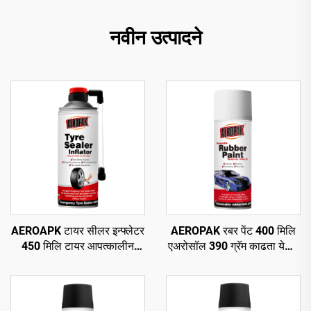
नवीन उत्पादने
AEROAPK टायर सीलर इन्फ्लेटर
AEROPAK रबर पेंट 400 मिलि
450 मिलि टायर आपत्कालीन
एअरोसॉल 390 ग्रॅम काढता येणारे
दुरुस्ती आणि ट्यूबलेस टायरसाठी
स्प्रे पेंट चाकांसाठी
वायू भरणे