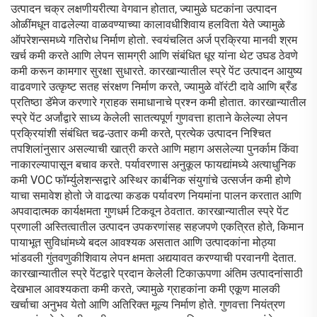
उत्पादन चक्र लक्षणीयरीत्या वेगवान होतात, ज्यामुळे घटकांना उत्पादन
ओळींमधून वाढलेल्या वाळवण्याच्या कालावधीशिवाय हलविता येते ज्यामुळे
ऑपरेशन्समध्ये गतिरोध निर्माण होतो. स्वयंचलित अर्ज प्रक्रिया मानवी श्रम
खर्च कमी करते आणि लेपन सामग्री आणि संबंधित धूर यांना थेट उघड ठेवणे
कमी करून कामगार सुरक्षा सुधारते. कारखान्यातील स्प्रे पेंट उत्पादन आयुष्य
वाढवणारे उत्कृष्ट सतह संरक्षण निर्माण करते, ज्यामुळे वॉरंटी दावे आणि ब्रँड
प्रतिष्ठा डॅमेज करणारे ग्राहक समाधानाचे प्रश्न कमी होतात. कारखान्यातील
स्प्रे पेंट अर्जांद्वारे साध्य केलेली सातत्यपूर्ण गुणवत्ता हाताने केलेल्या लेपन
प्रक्रियांशी संबंधित चढ-उतार कमी करते, प्रत्येक उत्पादन निश्चित
तपशिलांनुसार असल्याची खात्री करते आणि महाग असलेल्या पुनर्काम किंवा
नाकारल्यापासून बचाव करते. पर्यावरणास अनुकूल फायद्यांमध्ये अत्याधुनिक
कमी VOC फॉर्म्युलेशन्सद्वारे अस्थिर कार्बनिक संयुगांचे उत्सर्जन कमी होणे
याचा समावेश होतो जे वाढत्या कडक पर्यावरण नियमांना पालन करतात आणि
अपवादात्मक कार्यक्षमता गुणधर्म टिकवून ठेवतात. कारखान्यातील स्प्रे पेंट
प्रणाली अस्तित्वातील उत्पादन उपकरणांसह सहजपणे एकत्रित होते, किमान
पायाभूत सुविधांमध्ये बदल आवश्यक असतात आणि उत्पादकांना मोठ्या
भांडवली गुंतवणुकीशिवाय लेपन क्षमता अद्ययावत करण्याची परवानगी देतात.
कारखान्यातील स्प्रे पेंटद्वारे प्रदान केलेली टिकाऊपणा अंतिम उत्पादनांसाठी
देखभाल आवश्यकता कमी करते, ज्यामुळे ग्राहकांना कमी एकूण मालकी
खर्चाचा अनुभव येतो आणि अतिरिक्त मूल्य निर्माण होते. गुणवत्ता नियंत्रण