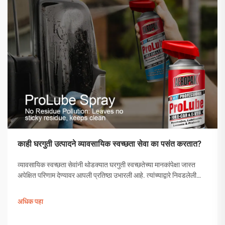
काही घरगुती उत्पादने व्यावसायिक स्वच्छता सेवा का पसंत करतात?
व्यावसायिक स्वच्छता सेवांनी थोडक्यात घरगुती स्वच्छतेच्या मानकांपेक्षा जास्त
अपेक्षित परिणाम देण्यावर आपली प्रतिष्ठा उभारली आहे. त्यांच्याद्वारे निवडलेली
उत्पादने अनियंत्रित निवड नसून, त्यांची प्रभावीता सिद्ध झालेली अशी
काळजीपूर्वक निवडलेली उपाययोजना आहेत.
अधिक पहा