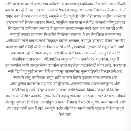
आणि यांत्रिक घासणे यासारख्या पर्यावरणीय घटकांपासून दीर्घकाळ टिकणारे संरक्षण मिळते.
कारखाना स्प्रे पेंटच्या तंत्रज्ञानामध्ये परिष्कृत परमाणुकरण प्रणालींचा वापर केला जातो जो
समान कण वितरण तयार करतो, ज्यामुळे जटिल भूमिती आणि पोहोचण्यास कठीण असलेल्या
पृष्ठभागांवरही निरवध आवरण मिळते. आधुनिक कारखाना स्प्रे पेंट प्रणाली कॉम्प्युटरीकृत
नियंत्रणांचे एकीकरण करतात जे उत्पादन चक्रांदरम्यान स्प्रे पॅटर्न, दाब पातळी आणि
सामग्री प्रवाह दर यांच्या स्थिरतेचे नियंत्रण करतात. हे लेप नियंत्रित तापमानाच्या
अटींखाली गतीने वाळण्यासाठी डिझाइन केलेले असतात, ज्यामुळे प्रक्रिया वेळेची लक्षणीय
कमतरता होते तरीही ऑप्टिमल फिल्म जाडी आणि पृष्ठभागाची गुणवत्ता टिकवून ठेवली जाते.
कारखाना स्प्रे पेंटमध्ये उत्कृष्ट रासायनिक प्रतिकारकता असते, ज्यामुळे ते कठोर
औद्योगिक वातावरणांना, ऑटोमोटिव्ह अनुप्रयोगांना, एअरोस्पेस घटकांना, समुद्री
उपकरणांना आणि वास्तुकलेच्या रचनांना उघडे पडलेल्या घटकांसाठी योग्य ठरते. कारखाना
स्प्रे पेंटची बहुमुखी स्वरूप विविध पायाभूत सामग्रीसह सुसंगततेपर्यंत विस्तारलेले आहे,
ज्यामध्ये धातू, प्लास्टिक, संयुगे आणि उपचार केलेले पृष्ठभाग यांचा समावेश आहे.
अत्याधुनिक कारखाना स्प्रे पेंट फॉर्म्युलेशन्स अनुप्रयोगाच्या आवश्यकतेनुसार अँटी-
कॉरोसिव्ह गुणधर्म, विद्युत वाहकता, उष्णता प्रतिरोधकता किंवा सजावटीचे फिनिश
यासारख्या विशिष्ट कामगिरी गुणधर्मांपर्यंत पोहोचू शकतात. कारखाना स्प्रे पेंट प्रणालीमध्ये
अंतर्भूत गुणवत्ता नियंत्रण उपायांमुळे उत्पादन बॅचमध्ये स्थिर रंग जुळणे, चमक पातळी आणि
लेप जाडी यांची खात्री होते, ज्यामुळे कठोर औद्योगिक मानके आणि ग्राहक विनंत्यांना पूर्ण
केले जाते.