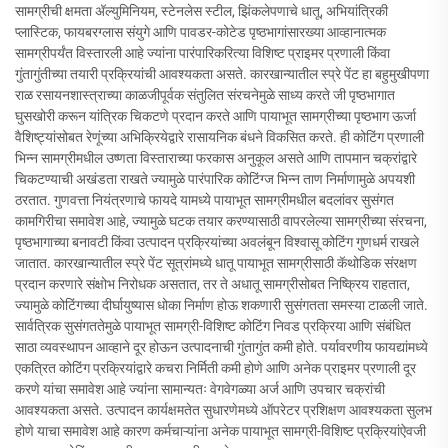
सामग्रीची क्षमता अ‍ॅल्युमिनियम, स्टेनलेस स्टील, झिंकलेपणाचे धातू, अभियांत्रिकी
प्लास्टिक, फायबरग्लास संयुगे आणि पावडर-कोटेड पृष्ठभागांसारख्या आव्हानात्मक
सामग्रीपर्यंत विस्तारली आहे ज्यांना पारंपारिकरित्या विशिष्ट प्राइमर प्रणाली किंवा
गुंतागुंतीच्या तयारी प्रक्रियांची आवश्यकता असते. कारखान्यातील स्प्रे पेंट हा बहुमुखीपणा
राळ रसायनशास्त्राच्या काळजीपूर्वक संतुलित संरचनेमुळे साध्य करते जी पृष्ठभागात
घुसखोरी करून यांत्रिक चिकटणे प्रदान करते आणि पायाभूत सामग्रीच्या पृष्ठभाग ऊर्जा
वैशिष्ट्यांसोबत रेणूंच्या अभिक्रियेद्वारे रासायनिक बंधने विकसित करते. ही कोटिंग प्रणाली
भिन्न सामग्रीमधील उष्णता विस्ताराच्या फरकास अनुकूल असते आणि तापमान चक्रांद्वारे
चिकटण्याची अखंडता राखते ज्यामुळे पारंपारिक कोटिंग्ज भिन्न ताण निर्माणामुळे अपयशी
ठरतात. गुणवत्ता नियंत्रणाचे फायदे यामध्ये पायाभूत सामग्रीमधील बदलांवर सुसंगत
कामगिरीचा समावेश आहे, ज्यामुळे घटक तयार करण्यासाठी वापरलेल्या सामग्रीच्या संरचना,
पृष्ठभागाच्या बनावटी किंवा उत्पादन प्रक्रियांच्या अवलंबून विश्वासू कोटिंग गुणधर्म राखले
जातात. कारखान्यातील स्प्रे पेंट सूत्रांमध्ये धातू पायाभूत सामग्रीसाठी कॅथोडिक संरक्षण
प्रदान करणारे संक्षोभ निरोधक असतात, तर ते अधातू सामग्रीसोबत निष्क्रिय राहतात,
ज्यामुळे कोटिंगच्या दीर्घायुष्यास धोका निर्माण होऊ शकणारी सुसंगतता समस्या टाळली जाते.
सार्वत्रिक सुसंगततेमुळे पायाभूत सामग्री-विशिष्ट कोटिंग निवड प्रक्रिया आणि संबंधित
साठा व्यवस्थापन आव्हाने दूर होऊन उत्पादनाची गुंतागुंत कमी होते. पर्यावरणीय फायद्यांमध्ये
एकत्रित कोटिंग प्रक्रियांद्वारे कचरा निर्मिती कमी होणे आणि अनेक प्राइमर प्रणाली दूर
करणे यांचा समावेश आहे ज्यांना सामान्यतः वेगवेगळ्या अर्ज आणि उपचार चक्रांची
आवश्यकता असते. उत्पादन कार्यक्षमतेत सुधारणेमध्ये ऑपरेटर प्रशिक्षण आवश्यकता सुलभ
होणे याचा समावेश आहे कारण कर्मचाऱ्यांना अनेक पायाभूत सामग्री-विशिष्ट प्रक्रियांऐवजी