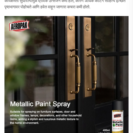
कार्यक्षमता सुधारल्यामुळे द्रावक उत्सर्जन कमी होते, कारण अधिक कोटिंग साहित्य इच्छित
पृष्ठभागावर पोहोचते आणि हवेत वाहून जाणारा कचरा कमी होतो.