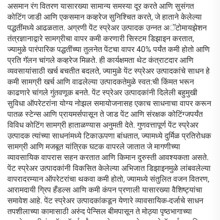
असमान रंग वितरण यासारख्या सामान्य समस्या दूर करते आणि सुसंगत
कोटिंग जाडी आणि एकसमान कव्हरेज सुनिश्चित करते, जे हाताने केलेल्या
पद्धतींमध्ये आढळतात. अग्रणी पेंट स्प्रेअर उत्पादक उन्नत अॅटोमायझेशन
तंत्रज्ञानाद्वारे सामग्रीचा वापर कमी करणारी सिस्टम डिझाइन करतात,
ज्यामुळे पारंपारिक पद्धतींच्या तुलनेत पेंटचा वापर 40% पर्यंत कमी होतो आणि
प्रति गॅलन चांगले कव्हरेज मिळते. ही कार्यक्षमता थेट कंत्राटदार आणि
व्यवसायांसाठी खर्च बचतीत बदलते, ज्यामुळे पेंट स्प्रेअर उत्पादकांचे साधन हे
कमी सामग्री खर्च आणि वाढलेल्या उत्पादकतेमुळे स्वत:ची किंमत भरून
काढणारे चांगले गुंतवणूक बनते. पेंट स्प्रेअर उत्पादकांनी दिलेली बहुमुखी
सुविधा ऑपरेटरांना योग्य नोझल समायोजनासह एकाच साधनाचा वापर करून
पातळ स्टेन्स आणि प्रायमर्सपासून ते जाड पेंट आणि संरक्षक कोटिंग्जपर्यंत
विविध कोटिंग सामग्री हाताळण्यास अनुमती देते. गुणवत्तापूर्ण पेंट स्प्रेअर
उत्पादक त्यांच्या साधनांमध्ये टिकाऊपणा बांधतात, ज्यामध्ये दुर्मिळ प्रतिरोधक
सामग्री आणि मजबूत यांत्रिक घटक वापरले जातात जे मागणीच्या
व्यावसायिक वापरास सहन करतात आणि किमान दुरुस्ती आवश्यकता असते.
पेंट स्प्रेअर उत्पादकांनी विकसित केलेल्या अभिजात डिझाइनमुळे लांबवलेल्या
वापरादरम्यान ऑपरेटरांचा थकवा कमी होतो, ज्यामध्ये संतुलित वजन वितरण,
आरामदायी ग्रिप हँडल्स आणि कमी कंपन प्रणाली यासारख्या वैशिष्ट्यांचा
समावेश आहे. पेंट स्प्रेअर उत्पादकांकडून येणारे व्यावसायिक-दर्जाचे साधन
तपशीलाच्या कामासाठी अरुंद पेन्सिल बीमपासून ते मोठ्या पृष्ठभागाच्या