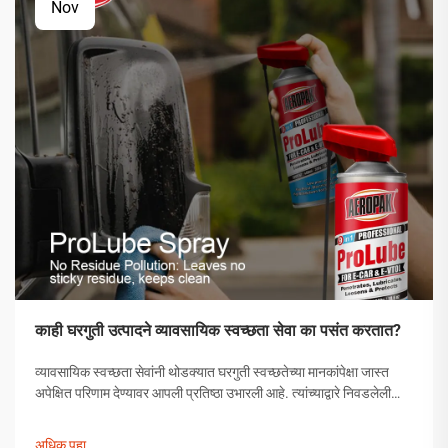
Nov
काही घरगुती उत्पादने व्यावसायिक स्वच्छता सेवा का पसंत करतात?
व्यावसायिक स्वच्छता सेवांनी थोडक्यात घरगुती स्वच्छतेच्या मानकांपेक्षा जास्त
अपेक्षित परिणाम देण्यावर आपली प्रतिष्ठा उभारली आहे. त्यांच्याद्वारे निवडलेली
उत्पादने अनियंत्रित निवड नसून, त्यांची प्रभावीता सिद्ध झालेली अशी
काळजीपूर्वक निवडलेली उपाययोजना आहेत.
अधिक पहा