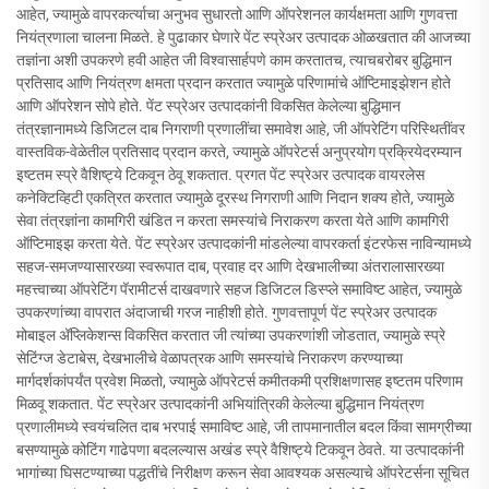
आहेत, ज्यामुळे वापरकर्त्याचा अनुभव सुधारतो आणि ऑपरेशनल कार्यक्षमता आणि गुणवत्ता
नियंत्रणाला चालना मिळते. हे पुढाकार घेणारे पेंट स्प्रेअर उत्पादक ओळखतात की आजच्या
तज्ञांना अशी उपकरणे हवी आहेत जी विश्वासार्हपणे काम करतातच, त्याचबरोबर बुद्धिमान
प्रतिसाद आणि नियंत्रण क्षमता प्रदान करतात ज्यामुळे परिणामांचे ऑप्टिमाइझेशन होते
आणि ऑपरेशन सोपे होते. पेंट स्प्रेअर उत्पादकांनी विकसित केलेल्या बुद्धिमान
तंत्रज्ञानामध्ये डिजिटल दाब निगराणी प्रणालींचा समावेश आहे, जी ऑपरेटिंग परिस्थितींवर
वास्तविक-वेळेतील प्रतिसाद प्रदान करते, ज्यामुळे ऑपरेटर्स अनुप्रयोग प्रक्रियेदरम्यान
इष्टतम स्प्रे वैशिष्ट्ये टिकवून ठेवू शकतात. प्रगत पेंट स्प्रेअर उत्पादक वायरलेस
कनेक्टिव्हिटी एकत्रित करतात ज्यामुळे दूरस्थ निगराणी आणि निदान शक्य होते, ज्यामुळे
सेवा तंत्रज्ञांना कामगिरी खंडित न करता समस्यांचे निराकरण करता येते आणि कामगिरी
ऑप्टिमाइझ करता येते. पेंट स्प्रेअर उत्पादकांनी मांडलेल्या वापरकर्ता इंटरफेस नाविन्यामध्ये
सहज-समजण्यासारख्या स्वरूपात दाब, प्रवाह दर आणि देखभालीच्या अंतरालासारख्या
महत्त्वाच्या ऑपरेटिंग पॅरामीटर्स दाखवणारे सहज डिजिटल डिस्प्ले समाविष्ट आहेत, ज्यामुळे
उपकरणांच्या वापरात अंदाजाची गरज नाहीशी होते. गुणवत्तापूर्ण पेंट स्प्रेअर उत्पादक
मोबाइल अ‍ॅप्लिकेशन्स विकसित करतात जी त्यांच्या उपकरणांशी जोडतात, ज्यामुळे स्प्रे
सेटिंग्ज डेटाबेस, देखभालीचे वेळापत्रक आणि समस्यांचे निराकरण करण्याच्या
मार्गदर्शकांपर्यंत प्रवेश मिळतो, ज्यामुळे ऑपरेटर्स कमीतकमी प्रशिक्षणासह इष्टतम परिणाम
मिळवू शकतात. पेंट स्प्रेअर उत्पादकांनी अभियांत्रिकी केलेल्या बुद्धिमान नियंत्रण
प्रणालीमध्ये स्वयंचलित दाब भरपाई समाविष्ट आहे, जी तापमानातील बदल किंवा सामग्रीच्या
बसण्यामुळे कोटिंग गाढेपणा बदलल्यास अखंड स्प्रे वैशिष्ट्ये टिकवून ठेवते. या उत्पादकांनी
भागांच्या घिसटण्याच्या पद्धतींचे निरीक्षण करून सेवा आवश्यक असल्याचे ऑपरेटर्सना सूचित