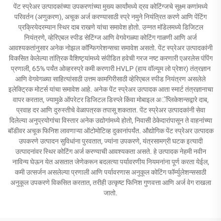
पेंट स्प्रेअर उत्पादकांच्या उपकरणांच्या मुख्य कार्यांमध्ये द्रव कोटिंग्जचे सूक्ष्म कणांमध्ये
परिवर्तन (अणुकरण), अचूक अर्ज करण्यासाठी स्प्रे नमुने नियंत्रित करणे आणि पेंटिंग
प्रक्रियेदरम्यान स्थिर दाब राखणे यांचा समावेश होतो. उन्नत मॉडेलमध्ये डिजिटल
नियंत्रणे, व्हेरिएबल स्पीड सेटिंग्ज आणि वेगवेगळ्या कोटिंग गाळणी आणि अर्ज
आवश्यकतांनुसार अनेक नोझल कॉन्फिगरेशन्सचा समावेश असतो. पेंट स्प्रेअर उत्पादकांनी
विकसित केलेल्या तांत्रिक वैशिष्ट्यांमध्ये संपीडित हवेची गरज नष्ट करणारी एअरलेस पंपिंग
प्रणाली, 65% पर्यंत ओव्हरस्प्रे कमी करणारी HVLP (हाय वॉल्यूम लो प्रेशर) तंत्रज्ञान
आणि वेगवेगळ्या साहित्यांसाठी उत्तम कामगिरीसाठी व्हेरिएबल स्पीड नियंत्रण असलेले
इलेक्ट्रिक मोटर्स यांचा समावेश आहे. अनेक पेंट स्प्रेअर उत्पादक आता स्मार्ट तंत्रज्ञानाचा
वापर करतात, ज्यामुळे ऑपरेटर डिजिटल डिस्प्ले किंवा मोबाइल अॅप्लिकेशन्सद्वारे दाब,
प्रवाह दर आणि दुरुस्तीचे वेळापत्रक तपासू शकतात. पेंट स्प्रेअर उत्पादकांनी सेवा
दिलेल्या अनुप्रयोगांचा विस्तार अनेक उद्योगांमध्ये होतो, निवासी ठेकेदारांपासून ते वाहनांच्या
बॉडीवर अचूक फिनिश लावणाऱ्या ऑटोमोटिव्ह दुकानांपर्यंत. औद्योगिक पेंट स्प्रेअर उत्पादक
उपकरणे उत्पादन सुविधांना पुरवतात, ज्यांना उपकरणे, यंत्रसामग्री घटक इत्यादी
उत्पादनांवर स्थिर कोटिंग अर्ज करण्याची आवश्यकता असते. हे उत्पादक नेहमी नवीन
नाविन्य घेऊन येत असतात जेणेकरून बदलत्या पर्यावरणीय नियमनांना पूर्ण करता येईल,
कमी उत्सर्जन असलेल्या प्रणाली आणि पर्यावरणास अनुकूल कोटिंग फॉर्म्युलेशन्ससाठी
अनुकूल उपकरणे विकसित करतात, तरीही उत्कृष्ट फिनिश गुणवत्ता आणि अर्ज वेग राखला
जातो.