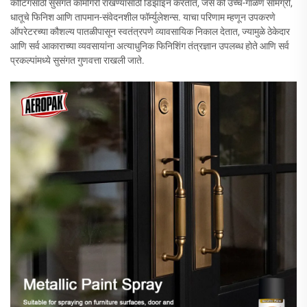
कोटिंगसाठी सुसंगत कामगिरी राखण्यासाठी डिझाइन करतात, जसे की उच्च-गाळण सामग्री,
धातूचे फिनिश आणि तापमान-संवेदनशील फॉर्म्युलेशन्स. याचा परिणाम म्हणून उपकरणे
ऑपरेटरच्या कौशल्य पातळीपासून स्वतंत्रपणे व्यावसायिक निकाल देतात, ज्यामुळे ठेकेदार
आणि सर्व आकाराच्या व्यवसायांना अत्याधुनिक फिनिशिंग तंत्रज्ञान उपलब्ध होते आणि सर्व
प्रकल्पांमध्ये सुसंगत गुणवत्ता राखली जाते.