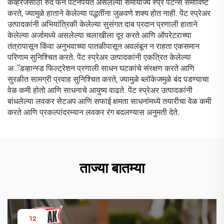
कव्हरेजसाठी रुंद फॅन पॅटर्नपर्यंत असलेल्या समायोज्य स्प्रे पॅटर्न्स समाविष्ट
करते, ज्यामुळे हाताने केलेल्या पद्धतींना जुळवणे शक्य होत नाही. पेंट स्प्रेअर
उत्पादकांनी अभियांत्रिकी केलेल्या सुसंगत दाब प्रदान प्रणाली हाताने
केलेल्या अर्जामध्ये असलेल्या चलाखीला दूर करते आणि ऑपरेटराच्या
तंत्रापासून किंवा अनुभवाच्या पातळीपासून अवलंबून न राहता एकसमान
परिणाम सुनिश्चित करते. पेंट स्प्रेअर उत्पादकांनी एकत्रित केलेल्या
अॅडव्हान्स्ड फिल्ट्रेशन प्रणाली साधन घटकांचे संरक्षण करते आणि
सुरळीत सामग्री प्रवाह सुनिश्चित करते, ज्यामुळे ब्लॉकेजमुळे बंद पडण्याचा
वेळ कमी होतो आणि साधनाचे आयुष्य वाढते. पेंट स्प्रेअर उत्पादकांनी
बांधलेल्या लवकर सेटअप आणि सफाई क्षमता साधनांमध्ये तयारीचा वेळ कमी
करते आणि प्रकल्पांदरम्यान लवकर रंग बदलण्यास अनुमती देते.
ताज्या बातम्या
12