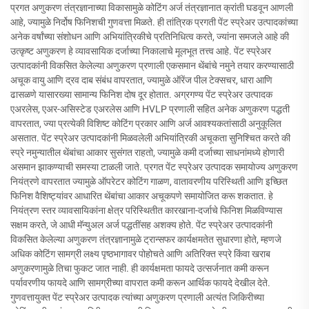
प्रगत अणुकरण तंत्रज्ञानाच्या विकासामुळे कोटिंग अर्ज तंत्रज्ञानात क्रांती घडवून आणली
आहे, ज्यामुळे निर्दोष फिनिशची गुणवत्ता मिळते. ही तांत्रिक प्रगती पेंट स्प्रेअर उत्पादकांच्या
अनेक वर्षांच्या संशोधन आणि अभियांत्रिकीचे प्रतिनिधित्व करते, ज्यांना समजले आहे की
उत्कृष्ट अणुकरण हे व्यावसायिक दर्जाच्या निकालाचे मूलभूत तत्त्व आहे. पेंट स्प्रेअर
उत्पादकांनी विकसित केलेल्या अणुकरण प्रणाली एकसमान थेंबांचे नमुने तयार करण्यासाठी
अचूक वायु आणि द्रव दाब संबंध वापरतात, ज्यामुळे ऑरेंज पील टेक्सचर, धारा आणि
ढासळणे यासारख्या सामान्य फिनिश दोष दूर होतात. अग्रगण्य पेंट स्प्रेअर उत्पादक
एअरलेस, एअर-असिस्टेड एअरलेस आणि HVLP प्रणाली सहित अनेक अणुकरण पद्धती
वापरतात, ज्या प्रत्येकी विशिष्ट कोटिंग प्रकार आणि अर्ज आवश्यकतांसाठी अनुकूलित
असतात. पेंट स्प्रेअर उत्पादकांनी मिळवलेली अभियांत्रिकी अचूकता सुनिश्चित करते की
स्प्रे नमुन्यातील थेंबांचा आकार सुसंगत राहतो, ज्यामुळे कमी दर्जाच्या साधनांमध्ये होणारी
असमान झाकण्याची समस्या टाळली जाते. प्रगत पेंट स्प्रेअर उत्पादक समायोज्य अणुकरण
नियंत्रणे वापरतात ज्यामुळे ऑपरेटर कोटिंग गाळण, वातावरणीय परिस्थिती आणि इच्छित
फिनिश वैशिष्ट्यांवर आधारित थेंबांचा आकार अचूकपणे समायोजित करू शकतात. हे
नियंत्रण स्तर व्यावसायिकांना क्षेत्र परिस्थितीत कारखाना-दर्जाचे फिनिश मिळविण्यास
सक्षम करते, जे आधी मॅन्युअल अर्ज पद्धतींसह अशक्य होते. पेंट स्प्रेअर उत्पादकांनी
विकसित केलेल्या अणुकरण तंत्रज्ञानामुळे ट्रान्सफर कार्यक्षमतेत सुधारणा होते, म्हणजे
अधिक कोटिंग सामग्री लक्ष्य पृष्ठभागावर पोहोचते आणि अतिरिक्त स्प्रे किंवा खराब
अणुकरणामुळे तिचा फुकट जात नाही. ही कार्यक्षमता फायदे उत्सर्जनात कमी करून
पर्यावरणीय फायदे आणि सामग्रीच्या वापरात कमी करून आर्थिक फायदे देखील देते.
गुणवत्तायुक्त पेंट स्प्रेअर उत्पादक त्यांच्या अणुकरण प्रणाली अत्यंत जिकिरीच्या