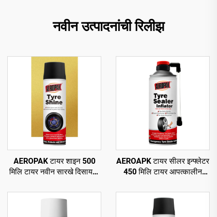
नवीन उत्पादनांची रिलीझ
AEROPAK टायर शाइन 500
AEROAPK टायर सीलर इन्फ्लेटर
मिलि टायर नवीन सारखे दिसायला
450 मिलि टायर आपत्कालीन
460 ग्रॅम टायर केअर
दुरुस्ती आणि ट्यूबलेस टायरसाठी
वायू भरणे