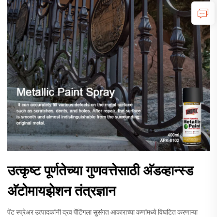
उत्कृष्ट पूर्णतेच्या गुणवत्तेसाठी अ‍ॅडव्हान्स्ड
अ‍ॅटोमायझेशन तंत्रज्ञान
पेंट स्प्रेअर उत्पादकांनी द्रव पेंटिंगला सुसंगत आकाराच्या कणांमध्ये विघटित करणाऱ्या