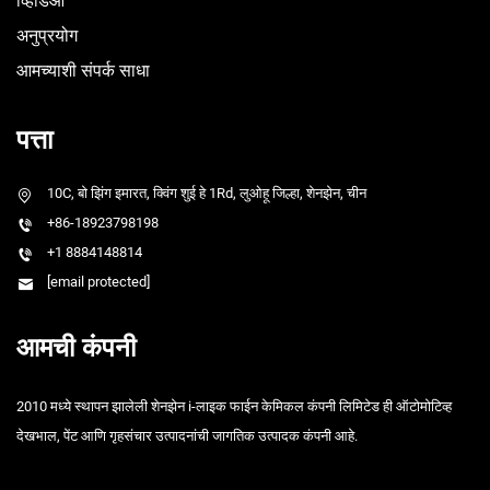
व्हिडिओ
अनुप्रयोग
आमच्याशी संपर्क साधा
पत्ता
10C, बो झिंग इमारत, क्विंग शुई हे 1Rd, लुओहू जिल्हा, शेनझेन, चीन
+86-18923798198
+1 8884148814
[email protected]
आमची कंपनी
2010 मध्ये स्थापन झालेली शेनझेन i-लाइक फाईन केमिकल कंपनी लिमिटेड ही ऑटोमोटिव्ह
देखभाल, पेंट आणि गृहसंचार उत्पादनांची जागतिक उत्पादक कंपनी आहे.