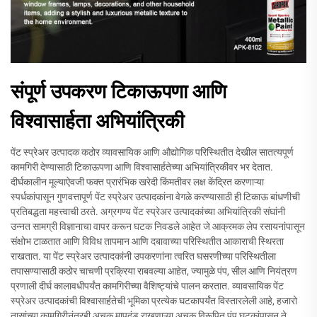
संपूर्ण उपकरण टिकाऊपणा आणि
विश्वासार्हता अभियांत्रिकी
पेंट स्प्रेअर उत्पादक कठोर व्यावसायिक आणि औद्योगिक परिस्थितीत देखील सातत्यपूर्ण
कामगिरी देण्यासाठी टिकाऊपणा आणि विश्वासार्हतेच्या अभियांत्रिकीवर भर देतात.
दीर्घकालीन मूल्याऐवजी फक्त प्रारंभिक खरेदी किंमतीवर लक्ष केंद्रित करणाऱ्या
स्पर्धकांपासून गुणवत्तापूर्ण पेंट स्प्रेअर उत्पादकांना वेगळे करण्यासाठी ही टिकाऊ बांधणीची
प्रतिबद्धता महत्त्वाची ठरते. अग्रगण्य पेंट स्प्रेअर उत्पादकांच्या अभियांत्रिकी संघांनी
उन्नत सामग्री विज्ञानाचा वापर करून घटक निवडले आहेत जे आक्रमक लेप रसायनांपासून
संक्षोभ टाळतात आणि विविध तापमान आणि दबावाच्या परिस्थितीत आकाराची स्थिरता
राखतात. या पेंट स्प्रेअर उत्पादकांनी उपकरणांना त्वरित घसरणीच्या परिस्थितीला
तपासण्यासाठी कठोर चाचणी प्रक्रिया राबवल्या आहेत, ज्यामुळे पंप, सील आणि नियंत्रण
प्रणाली दीर्घ कालावधीपर्यंत कामगिरीच्या वैशिष्ट्यांचे पालन करतात. व्यावसायिक पेंट
स्प्रेअर उत्पादकांची विश्वासार्हतेची भूमिका प्रत्येक घटकापर्यंत विस्तारलेली आहे, हजारो
तासांच्या कामगिरीनंतरही अचूक मापदंड राखणाऱ्या अचूक विरूपित पंप घटकांपासून ते