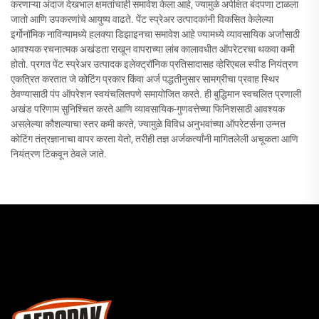
करणाऱ्या अंदाज देखभाल क्षमतांचाही समावेश केला आहे, ज्यामुळे अपेक्षित बंदपणा टाळला
जातो आणि उपकरणांचे आयुष्य वाढते. पेंट स्प्रेअर उत्पादकांनी विकसित केलेल्या
इर्गोनॉमिक नाविन्यामध्ये हलक्या डिझाइनचा समावेश आहे ज्यामध्ये व्यावसायिक अर्जांसाठी
आवश्यक रचनात्मक अखंडता राखून वापराच्या लांब कालावधीत ऑपरेटरचा थकवा कमी
होतो. प्रगत पेंट स्प्रेअर उत्पादक इलेक्ट्रॉनिक प्रतिसादासह व्हेरिएबल स्पीड नियंत्रण
एकत्रित करतात जे कोटिंग प्रकार किंवा अर्ज पद्धतीनुसार सामग्रीचा प्रवाह स्थिर
ठेवण्यासाठी पंप ऑपरेशन स्वयंचलितपणे समायोजित करते. ही बुद्धिमान स्वचलित प्रणाली
अखंड परिणाम सुनिश्चित करते आणि व्यावसायिक-गुणवत्तेच्या फिनिशसाठी आवश्यक
असलेल्या कौशल्याचा स्तर कमी करते, ज्यामुळे विविध अनुभवांच्या ऑपरेटर्सना उन्नत
कोटिंग तंत्रज्ञानाचा वापर करता येतो, तरीही तज्ञ अर्जकर्त्यांनी मागितलेली अचूकता आणि
नियंत्रण टिकवून ठेवले जाते.