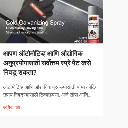
आपण ऑटोमोटिव्ह आणि औद्योगिक
व्या
अनुप्रयोगांसाठी सर्वोत्तम स्प्रे पेंट कसे
करत
निवडू शकता?
व्याव
स्पर्ध
ऑटोमोटिव्ह आणि औद्योगिक प्रकल्पांसाठी योग्य कोटिंग
तंत्र
उपाय निवडण्यासाठी टिकाऊपणा, अर्ज सोपा आणि
अधिक
चुका 
कार्यक्षमता वैशिष्ट्ये यांचा काळजीपूर्वक विचार करणे
अधिक पहा
क्षेत्
आवश्यक असते. आधुनिक स्प्रे पेंटिंग तंत्रज्ञानाने तज्ञ
कसे दृष्टिकोन घेतात यात क्रांती घडवली आहे...