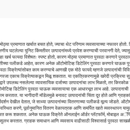
ने मोठ्या प्रमाणात खर्चात बचत होते, ज्याचा थेट परिणाम व्यवसायाच्या नफावर होत
ीय घटलेल्या युनिट किंमतीवर उत्पादनांमध्ये प्रवेश करण्याची परवानगी देते, ज्यामुळ
हा हा खर्च फायदा विशेषतः स्पष्ट होतो, कारण मोठ्या प्रमाणात पुरवठा करणारे पुरव
िंमतीच्या पलीकडे आहेत, कारण अनेक ऑटोमोटिव्ह डिटेलिंग पुरवठा करणारे घाऊक 
रवठा विक्रेत्यांसोबत काम करण्याचे आणखी एक मोठे फायदे म्हणजे उत्पादनांची विविध
ा सर्व गरजा एकाच विक्रेत्याकडून मिळू शकतात. या एकत्रिकरणामुळे खरेदी प्रक्रिय
ारे उपलब्ध नसलेल्या व्यावसायिक दर्जाच्या उत्पादनांचा लाभ मिळतो, तर किरकोळ विक
टोमोटिव्ह डिटेलिंग पुरवठा घाऊक व्यवसायाचा एक आधारभूत लाभ आहे. उत्पादनाच
ाम करतात. या भागीदारी मॉडेलमुळे बनावट उत्पादनांची चिंता दूर होते आणि ग्राहक
गदर्शन देखील देतात, जे साध्या उत्पादनांच्या वितरणाच्या पलीकडे मूल्य जोडते. ऑटो
थित करणे, पूर्वानुमानित वितरण वेळापत्रक आणि समर्पित खाते व्यवस्थापन यामुळे ऑ
केंद्रित करू शकतात. अनेक घाऊक विक्रेते ऑनलाईन ऑर्डर प्लॅटफॉर्म, मोबाइल अॅ
 सुलभ करतात. ग्राहक समाधान आणि व्यवसाय वाढीसाठी विश्वासार्ह पुरवठा साखळ