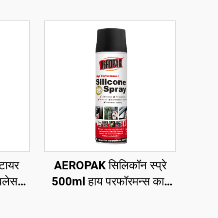
टायर
AEROPAK सिलिकॉन स्प्रे
बलेस
500ml हाय परफॉरमन्स कार
सरसह
एरोसॉल स्प्रे
हे