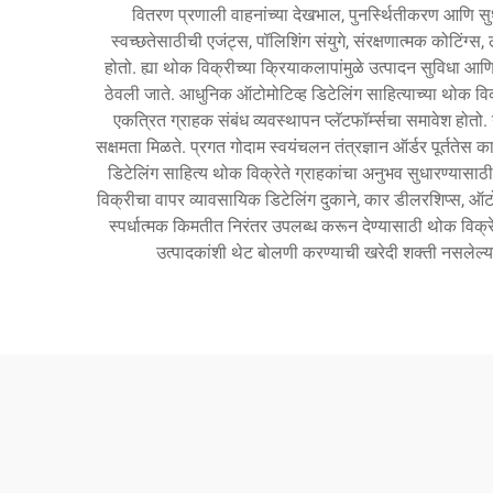
वितरण प्रणाली वाहनांच्या देखभाल, पुनर्स्थितीकरण आणि सुधा
स्वच्छतेसाठीची एजंट्स, पॉलिशिंग संयुगे, संरक्षणात्मक कोटिं
होतो. ह्या थोक विक्रीच्या क्रियाकलापांमुळे उत्पादन सुविधा आणि 
ठेवली जाते. आधुनिक ऑटोमोटिव्ह डिटेलिंग साहित्याच्या थोक विक्री
एकत्रित ग्राहक संबंध व्यवस्थापन प्लॅटफॉर्म्सचा समावेश होतो. 
सक्षमता मिळते. प्रगत गोदाम स्वयंचलन तंत्रज्ञान ऑर्डर पूर्ततेस क
डिटेलिंग साहित्य थोक विक्रेते ग्राहकांचा अनुभव सुधारण्यासाठ
विक्रीचा वापर व्यावसायिक डिटेलिंग दुकाने, कार डीलरशिप्स, ऑटोमोटिव
स्पर्धात्मक किमतीत निरंतर उपलब्ध करून देण्यासाठी थोक विक्रेत्
उत्पादकांशी थेट बोलणी करण्याची खरेदी शक्ती नसलेल्या 