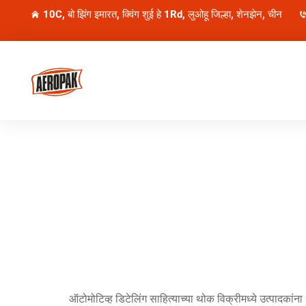
10C, बो झिंग इमारत, क्विंग शुई हे 1Rd, लुओहू जिल्हा, शेनझेन, चीन
ऑटोमोटिव्ह डिटेलिंग साहित्याच्या थोक विक्रीमध्ये उत्पादकांना