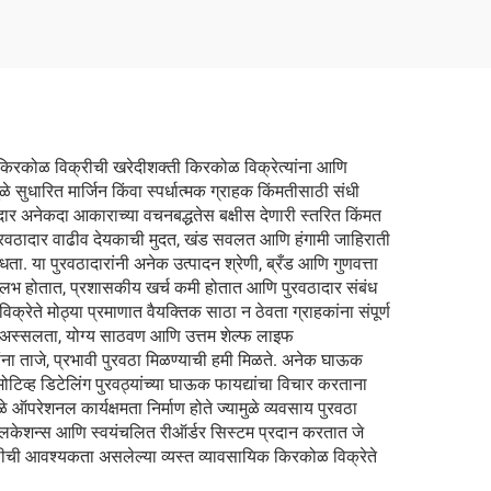
ो. किरकोळ विक्रीची खरेदीशक्ती किरकोळ विक्रेत्यांना आणि
े सुधारित मार्जिन किंवा स्पर्धात्मक ग्राहक किंमतीसाठी संधी
ठादार अनेकदा आकाराच्या वचनबद्धतेस बक्षीस देणारी स्तरित किंमत
पुरवठादार वाढीव देयकाची मुदत, खंड सवलत आणि हंगामी जाहिराती
ता. या पुरवठादारांनी अनेक उत्पादन श्रेणी, ब्रँड आणि गुणवत्ता
ा सुलभ होतात, प्रशासकीय खर्च कमी होतात आणि पुरवठादार संबंध
्रेते मोठ्या प्रमाणात वैयक्तिक साठा न ठेवता ग्राहकांना संपूर्ण
ी अस्सलता, योग्य साठवण आणि उत्तम शेल्फ लाइफ
ांना ताजे, प्रभावी पुरवठा मिळण्याची हमी मिळते. अनेक घाऊक
मोटिव्ह डिटेलिंग पुरवठ्यांच्या घाऊक फायद्यांचा विचार करताना
परेशनल कार्यक्षमता निर्माण होते ज्यामुळे व्यवसाय पुरवठा
प्लिकेशन्स आणि स्वयंचलित रीऑर्डर सिस्टम प्रदान करतात जे
ीची आवश्यकता असलेल्या व्यस्त व्यावसायिक किरकोळ विक्रेते