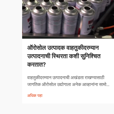
ऑरोसोल उत्पादक वाहतुकीदरम्यान
उत्पादनाची स्थिरता कशी सुनिश्चित
करतात?
वाहतुकीदरम्यान उत्पादनाची अखंडता राखण्यासाठी
जागतिक ऑरोसोल उद्योगाला अनेक आव्हानांना सामोरे
जावे लागते. तापमानातील चढ-उतार, दाबातील बदल
अधिक पहा
आणि हाताळणीच्या समस्यांपासून मोकळे व्हायला
ऑरोसोल उत्पादकांनी व्यापक उपाययोजना राबविल्या
पाहिजेत.