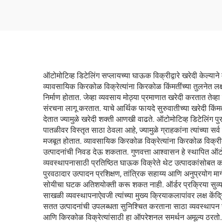
ऑटोमोटिव्ह डिटेलिंग सप्लायच्या घाऊक विक्रीद्वारे खरेदी केल्या
व्यावसायिक किरकोळ विक्रेत्यांना किरकोळ किंमतींच्या तुलनेत लक्षण
निर्माण होतात. जेव्हा व्यवसाय मोठ्या प्रमाणात खरेदी करतात तेव्
संरचना लागू करतात. याचे आर्थिक फायदे सुरुवातीच्या खरेदी क
देतात ज्यामुळे खरेदी शक्ती आणखी वाढते. ऑटोमोटिव्ह डिटेलिंग पु
पातळीवर विस्तृत साठा ठेवला आहे, ज्यामुळे ग्राहकांना त्यांच्य
मजबूत होतात. व्यावसायिक किरकोळ विक्रेत्यांना किरकोळ विक्रीद्व
उत्पादनांची निवड देऊ शकतात. गुणवत्ता आश्वासन हे स्थापित ऑ
व्यवस्थापनासाठी प्रतिष्ठित घाऊक विक्रेते थेट उत्पादकांसोबत क
पुरवठादार उत्पादन प्रशिक्षण, तांत्रिक सहाय्य आणि अनुप्रयोग मार्
सोयीचा घटक अतिशयोक्ती करू शकत नाही. ऑर्डर प्रक्रिया सुव्यवस्
साखळी व्यवस्थापनाऐवजी त्यांच्या मुख्य क्रियाकलापांवर लक्ष 
सतत उत्पादनांची उपलब्धता सुनिश्चित करताना साठा व्यवस्थापन
आणि किरकोळ विक्रेत्यांसाठी हा ऑपरेशनल समर्थन अमूल्य ठरतो.