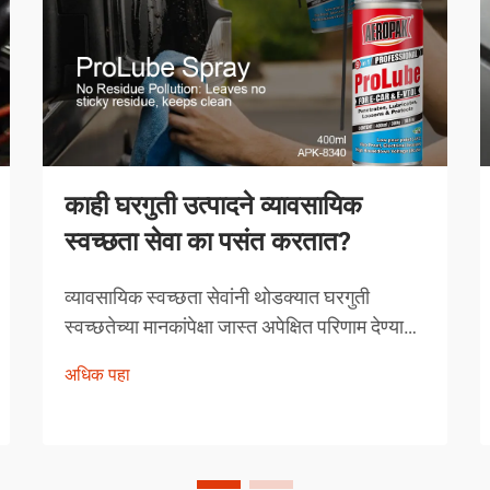
काही घरगुती उत्पादने व्यावसायिक
स्वच्छता सेवा का पसंत करतात?
व्यावसायिक स्वच्छता सेवांनी थोडक्यात घरगुती
स्वच्छतेच्या मानकांपेक्षा जास्त अपेक्षित परिणाम देण्यावर
आपली प्रतिष्ठा उभारली आहे. त्यांच्याद्वारे निवडलेली
अधिक पहा
उत्पादने अनियंत्रित निवड नसून, त्यांची प्रभावीता
सिद्ध झालेली अशी काळजीपूर्वक निवडलेली
उपाययोजना आहेत.