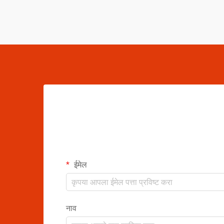
ईमेल
नाव