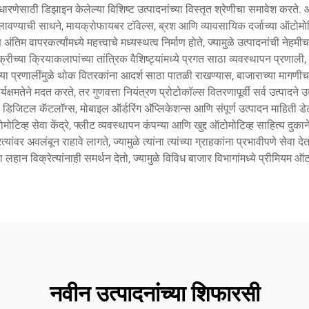
रणेसाठी डिझाइन केलेल्या विशिष्ट उत्पादनांच्या विस्तृत श्रेणीचा समावेश करते. ऑट
ग्स, लावण्याची साधने, मायक्रोफायबर टॉवेल्स, ब्रश आणि व्यावसायिक दर्जाच्या 
अंतिम वापरकर्त्यांमध्ये महत्त्वाचे मध्यस्थत्व निर्माण होते, ज्यामुळे उत्पादनांची
च्या क्रियाकलापांच्या तांत्रिक वैशिष्ट्यांमध्ये प्रगत साठा व्यवस्थापन प्रणाली, 
या प्रणालींमुळे थोक वितरकांना आदर्श साठा पातळी राखण्यास, बाजाराच्या मागणीचा अं
ार्यक्षमतेने मदत करते, तर गुणवत्ता नियंत्रण प्रोटोकॉल्स वितरणापूर्वी सर्व उत्पा
ी डिजिटल कॅटलॉग्स, मोबाइल ऑर्डरिंग अ‍ॅप्लिकेशन्स आणि संपूर्ण उत्पादन माहिती 
्ह सेवा केंद्रे, फ्लीट व्यवस्थापन कंपन्या आणि खुद्द ऑटोमोटिव्ह साहित्य दुकाने अश
यांवर अवलंबून राहावे लागते, ज्यामुळे त्यांना त्यांच्या ग्राहकांना प्रभावीपणे सेव
लहान विक्रेत्यांनाही समर्थन देतो, ज्यामुळे विविध बाजार विभागांमध्ये प्रीमियम ऑ
नवीन उत्पादनांच्या शिफारसी