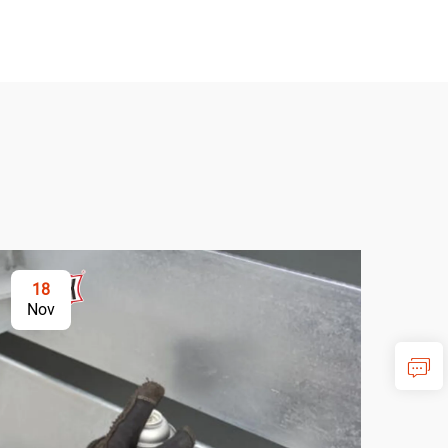
18
2
Nov
No