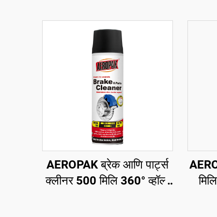
AEROPAK ब्रेक आणि पार्ट्स
AEROP
क्लीनर 500 मिलि 360° व्हॉल्व
मिल
सेकंदात स्वच्छ करा ब्रेकसाठी
च