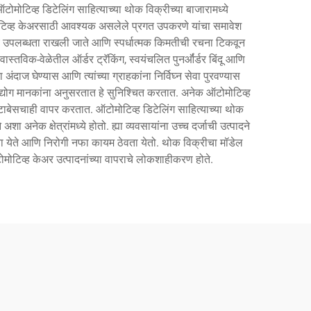
ोमोटिव्ह डिटेलिंग साहित्याच्या थोक विक्रीच्या बाजारामध्ये
ऑटोमोटिव्ह केअरसाठी आवश्यक असलेले प्रगत उपकरणे यांचा समावेश
 नेहमीच उपलब्धता राखली जाते आणि स्पर्धात्मक किमतीची रचना टिकवून
वास्तविक-वेळेतील ऑर्डर ट्रॅकिंग, स्वयंचलित पुनर्ऑर्डर बिंदू आणि
दाज घेण्यास आणि त्यांच्या ग्राहकांना निर्विघ्न सेवा पुरवण्यास
दने उद्योग मानकांना अनुसरतात हे सुनिश्चित करतात. अनेक ऑटोमोटिव्ह
डेटाबेसचाही वापर करतात. ऑटोमोटिव्ह डिटेलिंग साहित्याच्या थोक
ा अनेक क्षेत्रांमध्ये होतो. ह्या व्यवसायांना उच्च दर्जाची उत्पादने
ा देता येते आणि निरोगी नफा कायम ठेवता येतो. थोक विक्रीचा मॉडेल
टोमोटिव्ह केअर उत्पादनांच्या वापराचे लोकशाहीकरण होते.