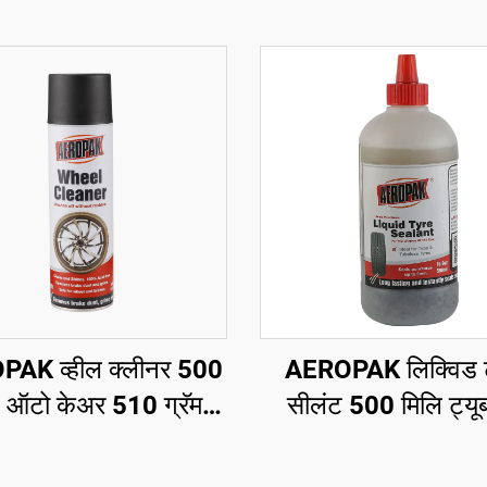
AK व्हील क्लीनर 500
AEROPAK लिक्विड 
ि ऑटो केअर 510 ग्रॅम
सीलंट 500 मिलि ट्यू
ाकांसाठी कार सफाई
टायरसाठी एअर कंप्रे
वापरणे आवश्यक आ