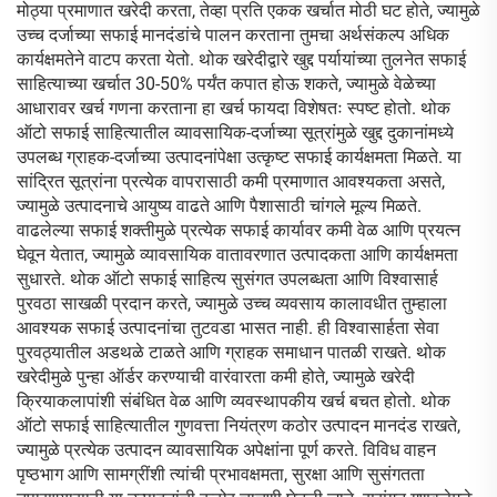
मोठ्या प्रमाणात खरेदी करता, तेव्हा प्रति एकक खर्चात मोठी घट होते, ज्यामुळे
उच्च दर्जाच्या सफाई मानदंडांचे पालन करताना तुमचा अर्थसंकल्प अधिक
कार्यक्षमतेने वाटप करता येतो. थोक खरेदीद्वारे खुद्द पर्यायांच्या तुलनेत सफाई
साहित्याच्या खर्चात 30-50% पर्यंत कपात होऊ शकते, ज्यामुळे वेळेच्या
आधारावर खर्च गणना करताना हा खर्च फायदा विशेषतः स्पष्ट होतो. थोक
ऑटो सफाई साहित्यातील व्यावसायिक-दर्जाच्या सूत्रांमुळे खुद्द दुकानांमध्ये
उपलब्ध ग्राहक-दर्जाच्या उत्पादनांपेक्षा उत्कृष्ट सफाई कार्यक्षमता मिळते. या
सांद्रित सूत्रांना प्रत्येक वापरासाठी कमी प्रमाणात आवश्यकता असते,
ज्यामुळे उत्पादनाचे आयुष्य वाढते आणि पैशासाठी चांगले मूल्य मिळते.
वाढलेल्या सफाई शक्तीमुळे प्रत्येक सफाई कार्यावर कमी वेळ आणि प्रयत्न
घेवून येतात, ज्यामुळे व्यावसायिक वातावरणात उत्पादकता आणि कार्यक्षमता
सुधारते. थोक ऑटो सफाई साहित्य सुसंगत उपलब्धता आणि विश्वासार्ह
पुरवठा साखळी प्रदान करते, ज्यामुळे उच्च व्यवसाय कालावधीत तुम्हाला
आवश्यक सफाई उत्पादनांचा तुटवडा भासत नाही. ही विश्वासार्हता सेवा
पुरवठ्यातील अडथळे टाळते आणि ग्राहक समाधान पातळी राखते. थोक
खरेदीमुळे पुन्हा ऑर्डर करण्याची वारंवारता कमी होते, ज्यामुळे खरेदी
क्रियाकलापांशी संबंधित वेळ आणि व्यवस्थापकीय खर्च बचत होतो. थोक
ऑटो सफाई साहित्यातील गुणवत्ता नियंत्रण कठोर उत्पादन मानदंड राखते,
ज्यामुळे प्रत्येक उत्पादन व्यावसायिक अपेक्षांना पूर्ण करते. विविध वाहन
पृष्ठभाग आणि सामग्रींशी त्यांची प्रभावक्षमता, सुरक्षा आणि सुसंगतता