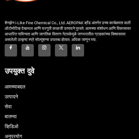
शेनझेन i-Like Fine Chemical Co., Ltd. AEROPAK ब्रँड अंतर्गत उच्च कार्यक्षमता वाली
ऑटोमोटिव्ह देखभाल आणि घरगुती काळजी उत्पादने पुरवते. आमच्या संशोधन आणि विकासावर
आधारित नाविन्यता आणि जागतिक वितरण नेटवर्कमुळे जगभरातील ग्राहकांच्या विश्वासावर
असलेली उत्कृष्ट स्प्रे सोल्यूशन्स उपलब्ध होतात. अधिक जाणून घ्या.
उपयुक्त दुवे
आमच्याबद्दल
उत्पादने
सेवा
बातम्या
व्हिडिओ
अनुप्रयोग