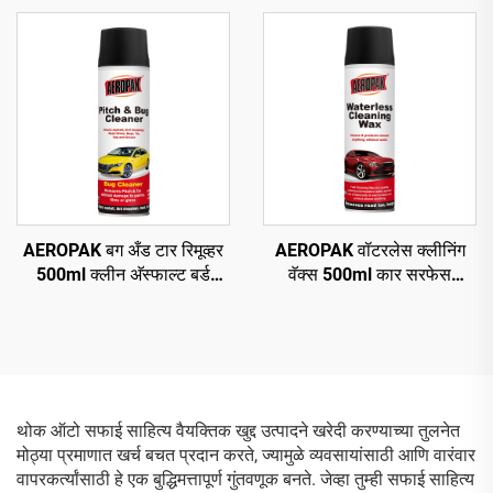
आहे
AEROPAK बग अँड टार रिमूव्हर
AEROPAK वॉटरलेस क्लीनिंग
500ml क्लीन अ‍ॅस्फाल्ट बर्ड
वॅक्स 500ml कार सरफेस
ड्रॉपिंग्स क्लीन रोड ग्राइम
क्लीनिंग ऑटो बॉडी वॅक्स
थोक ऑटो सफाई साहित्य वैयक्तिक खुद्द उत्पादने खरेदी करण्याच्या तुलनेत
मोठ्या प्रमाणात खर्च बचत प्रदान करते, ज्यामुळे व्यवसायांसाठी आणि वारंवार
वापरकर्त्यांसाठी हे एक बुद्धिमत्तापूर्ण गुंतवणूक बनते. जेव्हा तुम्ही सफाई साहित्य