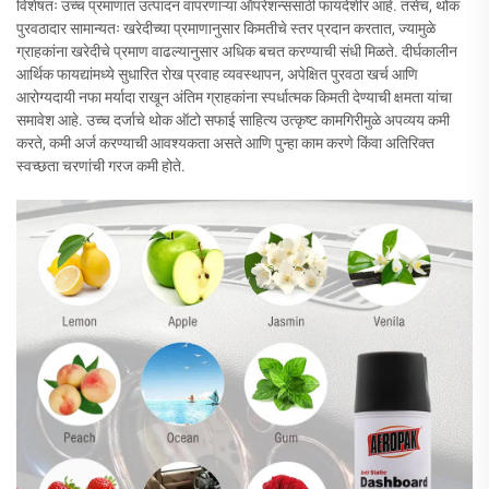
विशेषतः उच्च प्रमाणात उत्पादन वापरणाऱ्या ऑपरेशन्ससाठी फायदेशीर आहे. तसेच, थोक
पुरवठादार सामान्यतः खरेदीच्या प्रमाणानुसार किमतीचे स्तर प्रदान करतात, ज्यामुळे
ग्राहकांना खरेदीचे प्रमाण वाढल्यानुसार अधिक बचत करण्याची संधी मिळते. दीर्घकालीन
आर्थिक फायद्यांमध्ये सुधारित रोख प्रवाह व्यवस्थापन, अपेक्षित पुरवठा खर्च आणि
आरोग्यदायी नफा मर्यादा राखून अंतिम ग्राहकांना स्पर्धात्मक किमती देण्याची क्षमता यांचा
समावेश आहे. उच्च दर्जाचे थोक ऑटो सफाई साहित्य उत्कृष्ट कामगिरीमुळे अपव्यय कमी
करते, कमी अर्ज करण्याची आवश्यकता असते आणि पुन्हा काम करणे किंवा अतिरिक्त
स्वच्छता चरणांची गरज कमी होते.