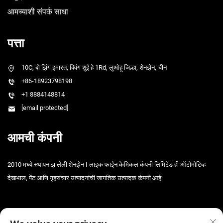
आमच्याशी संपर्क साधा
पत्ता
10C, बो झिंग इमारत, क्विंग शुई हे 1Rd, लुओहू जिल्हा, शेनझेन, चीन
+86-18923798198
+1 8884148814
[email protected]
आमची कंपनी
2010 मध्ये स्थापन झालेली शेनझेन i-लाइक फाईन केमिकल कंपनी लिमिटेड ही ऑटोमोटिव्ह
देखभाल, पेंट आणि गृहसंचार उत्पादनांची जागतिक उत्पादक कंपनी आहे.