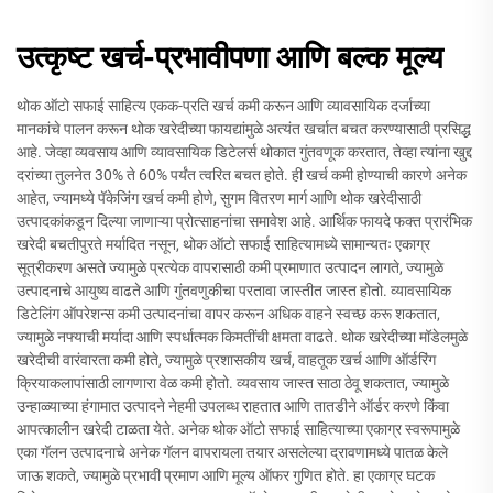
उत्कृष्ट खर्च-प्रभावीपणा आणि बल्क मूल्य
थोक ऑटो सफाई साहित्य एकक-प्रति खर्च कमी करून आणि व्यावसायिक दर्जाच्या
मानकांचे पालन करून थोक खरेदीच्या फायद्यांमुळे अत्यंत खर्चात बचत करण्यासाठी प्रसिद्ध
आहे. जेव्हा व्यवसाय आणि व्यावसायिक डिटेलर्स थोकात गुंतवणूक करतात, तेव्हा त्यांना खुद्द
दरांच्या तुलनेत 30% ते 60% पर्यंत त्वरित बचत होते. ही खर्च कमी होण्याची कारणे अनेक
आहेत, ज्यामध्ये पॅकेजिंग खर्च कमी होणे, सुगम वितरण मार्ग आणि थोक खरेदीसाठी
उत्पादकांकडून दिल्या जाणाऱ्या प्रोत्साहनांचा समावेश आहे. आर्थिक फायदे फक्त प्रारंभिक
खरेदी बचतीपुरते मर्यादित नसून, थोक ऑटो सफाई साहित्यामध्ये सामान्यतः एकाग्र
सूत्रीकरण असते ज्यामुळे प्रत्येक वापरासाठी कमी प्रमाणात उत्पादन लागते, ज्यामुळे
उत्पादनाचे आयुष्य वाढते आणि गुंतवणुकीचा परतावा जास्तीत जास्त होतो. व्यावसायिक
डिटेलिंग ऑपरेशन्स कमी उत्पादनांचा वापर करून अधिक वाहने स्वच्छ करू शकतात,
ज्यामुळे नफ्याची मर्यादा आणि स्पर्धात्मक किमतींची क्षमता वाढते. थोक खरेदीच्या मॉडेलमुळे
खरेदीची वारंवारता कमी होते, ज्यामुळे प्रशासकीय खर्च, वाहतूक खर्च आणि ऑर्डरिंग
क्रियाकलापांसाठी लागणारा वेळ कमी होतो. व्यवसाय जास्त साठा ठेवू शकतात, ज्यामुळे
उन्हाळ्याच्या हंगामात उत्पादने नेहमी उपलब्ध राहतात आणि तातडीने ऑर्डर करणे किंवा
आपत्कालीन खरेदी टाळता येते. अनेक थोक ऑटो सफाई साहित्याच्या एकाग्र स्वरूपामुळे
एका गॅलन उत्पादनाचे अनेक गॅलन वापरायला तयार असलेल्या द्रावणामध्ये पातळ केले
जाऊ शकते, ज्यामुळे प्रभावी प्रमाण आणि मूल्य ऑफर गुणित होते. हा एकाग्र घटक