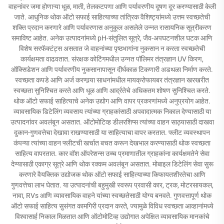
वाहनांवर जमा होणाऱ्या धूळ, माती, तेलकटपणा आणि पर्यावरणीय दूषण दूर करण्यासाठी केली
जाते. आधुनिक थोक ऑटो सफाई साहित्याच्या तांत्रिक वैशिष्ट्यांमध्ये उत्तम स्वच्छतेची
शक्ति प्रदान करणारे आणि पर्यावरणास अनुकूल असलेले उन्नत रासायनिक सूत्रीकरण
समाविष्ट आहेत. अनेक उत्पादनांमध्ये pH-संतुलित सूत्रे, जैव-अपघटनशील घटक आणि
विशेष सरफॅक्टंट्स असतात जे वाहनांच्या पृष्ठभागांना नुकसान न करता स्वच्छतेची
कार्यक्षमता वाढवतात. संरक्षक कोटिंगमधील उन्नत पॉलिमर तंत्रज्ञान UV किरण,
ऑक्सिडेशन आणि पर्यावरणीय नुकसानापासून दीर्घकाळ टिकणारी अडथळा निर्माण करते.
स्वच्छता कपडे आणि अर्ज करणार्‍या साधनांमधील मायक्रोफायबर तंत्रज्ञान खरखरीत
स्वच्छता सुनिश्चित करते आणि धूळ आणि आर्द्रतेचे अधिकतम शोषण सुनिश्चित करते.
थोक ऑटो सफाई साहित्याचे अनेक उद्योग आणि वापर प्रकरणांमध्ये अनुप्रयोग आहेत.
व्यावसायिक डिटेलिंग व्यवसाय त्यांच्या ग्राहकांसाठी अपवादात्मक निकाल देण्यासाठी या
उत्पादनांवर अवलंबून असतात. ऑटोमोटिव्ह डीलरशिप्स त्यांच्या वाहन साठ्यासाठी दाखवा
दुकान-गुणवत्तेचा देखावा राखण्यासाठी या साहित्याचा वापर करतात. फ्लीट व्यवस्थापन
कंपन्या त्यांच्या वाहन फ्लीटची खर्चात बचत करून देखभाल करण्यासाठी थोक स्वच्छता
साहित्य वापरतात. कार वॉश ऑपरेशन्स उच्च प्रमाणातील ग्राहकांना कार्यक्षमतेने सेवा
देण्यासाठी एकाग्र सूत्रे आणि थोक रक्कम अवलंबून असतात. मोबाइल डिटेलिंग सेवा सुरू
करणारे वैयक्तिक उद्योजक थोक ऑटो सफाई साहित्याच्या किफायतशीरतेचा आणि
गुणवत्तेचा लाभ घेतात. या उत्पादनांची बहुमुखी स्वरूप प्रवासी कार, ट्रक, मोटरसायकल,
नावा, RVs आणि व्यावसायिक वाहने यांच्या स्वच्छतेसाठी योग्य बनवते. गुणवत्तापूर्ण थोक
ऑटो सफाई साहित्य सुसंगत कामगिरी प्रदान करते, ज्यामुळे विविध स्वच्छता आव्हानांमध्ये
विश्वासार्ह निकाल मिळतात आणि ऑटोमोटिव्ह उद्योगात अपेक्षित व्यावसायिक मानकांचे