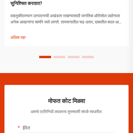
सुनिश्चित करतात?
वाहतुकीदरम्यान उत्पादनाची अखंडता राखण्यासाठी जागतिक ऑरोसोल उद्योगाला
अनेक आव्हानांना सामोरे जावे लागते. तापमानातील चढ-उतार, दाबातील बदल आणि
हाताळणीच्या समस्यांपासून मोकळे व्हायला ऑरोसोल उत्पादकांनी व्यापक
उपाययोजना राबविल्या पाहिजेत.
अधिक पहा
मोफत कोट मिळवा
आमचे प्रतिनिधी लवकरच तुमच्याशी संपर्क साधतील.
ईमेल