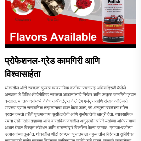
प्रोफेशनल-ग्रेड कामगिरी आणि
विश्वासार्हता
थोकातील ऑटो स्वच्छता पुरवठा व्यावसायिक-दर्जाच्या रचनांसह अभियांत्रिकी केलेले
असतात जे विविध ऑटोमोटिव्ह स्वच्छता आव्हानांसाठी निरंतर आणि उत्कृष्ट कामगिरी प्रदान
करतात. या उत्पादनांमध्ये विशेष सरफॅक्टंट्स, केलेटिंग एजंट्स आणि संरक्षक पॉलिमर्स
सारख्या प्रगत रासायनिक तंत्रज्ञानाचा वापर केला जातो, जो अत्युत्तम स्वच्छता शक्ति
प्रदान करतो तरीही पृष्ठभागाच्या सुरक्षिततेची आणि सुसंगततेची खात्री देतो. व्यावसायिक
रचना उद्योगातील तज्ञांच्या आणि वास्तविक जगातील अनुप्रयोग परिस्थितींच्या अभिप्रायांचा
आधार घेऊन विस्तृत संशोधन आणि चाचण्यांद्वारे विकसित केल्या जातात. ग्राहक-दर्जाच्या
उत्पादनांच्या तुलनेत, थोकातील ऑटो स्वच्छता पुरवठ्याला नमुन्यातील निरंतरता सुनिश्चित
करण्यासाठी कठोर गुणवत्ता नियंत्रण प्रक्रियांना सामोरे जावे लागते, ज्यामुळे स्वच्छतेच्या