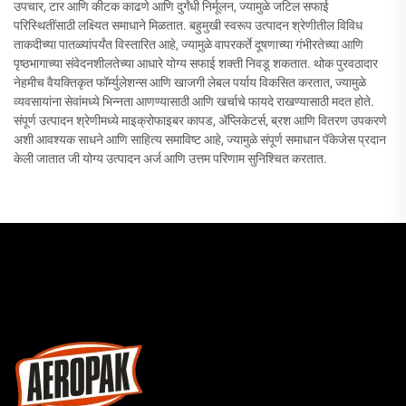
उपचार, टार आणि कीटक काढणे आणि दुर्गंधी निर्मूलन, ज्यामुळे जटिल सफाई
परिस्थितींसाठी लक्ष्यित समाधाने मिळतात. बहुमुखी स्वरूप उत्पादन श्रेणीतील विविध
ताकदीच्या पातळ्यांपर्यंत विस्तारित आहे, ज्यामुळे वापरकर्ते दूषणाच्या गंभीरतेच्या आणि
पृष्ठभागाच्या संवेदनशीलतेच्या आधारे योग्य सफाई शक्ती निवडू शकतात. थोक पुरवठादार
नेहमीच वैयक्तिकृत फॉर्म्युलेशन्स आणि खाजगी लेबल पर्याय विकसित करतात, ज्यामुळे
व्यवसायांना सेवांमध्ये भिन्नता आणण्यासाठी आणि खर्चाचे फायदे राखण्यासाठी मदत होते.
संपूर्ण उत्पादन श्रेणीमध्ये माइक्रोफाइबर कापड, अ‍ॅप्लिकेटर्स, ब्रश आणि वितरण उपकरणे
अशी आवश्यक साधने आणि साहित्य समाविष्ट आहे, ज्यामुळे संपूर्ण समाधान पॅकेजेस प्रदान
केली जातात जी योग्य उत्पादन अर्ज आणि उत्तम परिणाम सुनिश्चित करतात.