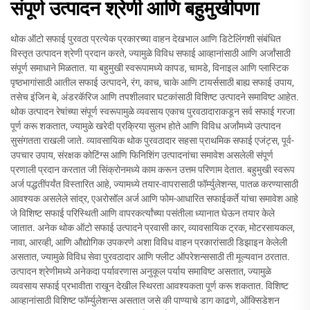
संपूर्ण उत्पादन श्रेणी आणि बहुमुखीपणा
थोक ऑटो सफाई पुरवठा प्रत्येक प्रकारच्या वाहन देखभाल आणि डिटेलिंगशी संबंधित
विस्तृत उत्पादन श्रेणी प्रदान करते, ज्यामुळे विविध सफाई आव्हानांसाठी आणि अर्जांसाठी
संपूर्ण समाधाने मिळतात. या बहुमुखी स्वरूपामध्ये कापड, चामडे, विनाइल आणि प्लास्टिक
पृष्ठभागांसाठी आतील सफाई उत्पादने, रंग, काच, चाके आणि टायर्ससाठी बाह्य सफाई उपाय,
तसेच इंजिन बे, अंडरकॅरिज आणि तपशीलवार घटकांसाठी विशिष्ट उत्पादने समाविष्ट आहेत.
थोक उत्पादन रेषांच्या संपूर्ण स्वरूपामुळे व्यवसाय एकाच पुरवठादाराकडून सर्व सफाई गरजा
पूर्ण करू शकतात, ज्यामुळे खरेदी प्रक्रिया सुलभ होते आणि विविध अर्जांमध्ये उत्पादन
सुसंगतता राखली जाते. व्यावसायिक थोक पुरवठादार सहसा प्राथमिक सफाई एजंट्स, पूर्व-
उपचार उपाय, संरक्षक कोटिंग्स आणि फिनिशिंग उत्पादनांचा समावेश असलेली संपूर्ण
प्रणाली प्रदान करतात जी सिंक्रोनमध्ये काम करून उत्तम परिणाम देतात. बहुमुखी स्वरूप
अर्ज पद्धतींपर्यंत विस्तारित आहे, ज्यामध्ये तयार-वापरासाठी फॉर्म्युलेशन्स, पातळ करण्यासाठी
आवश्यक असलेले सांद्र, एअरोसॉल अर्ज आणि फोम-आधारित सफाईकर्ते यांचा समावेश आहे
जे विशिष्ट सफाई परिस्थिती आणि वापरकर्त्यांच्या पसंतीला ध्यानात घेऊन तयार केले
जातात. अनेक थोक ऑटो सफाई उत्पादने प्रवासी कार, व्यावसायिक ट्रक, मोटरसायकल,
नावा, आरव्ही, आणि औद्योगिक उपकरणे अशा विविध वाहन प्रकारांसाठी डिझाइन केलेली
असतात, ज्यामुळे विविध सेवा पुरवठादार आणि फ्लीट ऑपरेशन्ससाठी ती मूल्यवान ठरतात.
उत्पादन श्रेणीमध्ये अनेकदा पर्यावरणास अनुकूल पर्याय समाविष्ट असतात, ज्यामुळे
व्यवसाय सफाई प्रभावीता राखून देखील स्थिरता आवश्यकता पूर्ण करू शकतात. विशिष्ट
आव्हानांसाठी विशिष्ट फॉर्म्युलेशन्स असतात जसे की पाण्याचे डाग काढणे, ऑक्सिडेशन