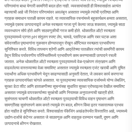
परिणामांना बाधा येणारी कामगिरी बदल होत नाही. व्यवसायांसाठी ही विश्वासार्हता अत्यंत
महत्त्वाची आहे जी निरंतर परिणामांवर अवलंबून असतात ज्यामुळे त्यांची प्रतिष्ठा आणि
ग्राहक समाधान पातळी कायम राहते. या व्यावसायिक रचनांमध्ये बहुकार्यक्षम क्षमता असतात,
ज्यामुळे एकाच उत्पादनाद्वारे अनेक स्वच्छता गरजा पूर्ण केल्या जाऊ शकतात, ज्यामुळे साठा
व्यवस्थापन सोपे होते आणि साठवणूकीची गरज कमी होते. थोकातील ऑटो स्वच्छता
पुरवठ्यामध्ये प्रगत pH संतुलन स्पष्ट लेप, चामडे, प्लास्टिक आणि रबर घटक अशा
संवेदनशील पृष्ठभागांना नुकसान होण्यापासून रोखून ऑप्टिमल स्वच्छता प्रभावीपणा
सुनिश्चित करते. विविध तापमान श्रेणी आणि आर्द्रतेच्या पातळीवर त्यांची कामगिरी कायम
ठेवून विविध पर्यावरणीय परिस्थितींमध्ये प्रभावीपणे काम करण्यासाठी उत्पादने रचली
जातात. अनेक थोकातील ऑटो स्वच्छता पुरवठ्यामध्ये वेळ-प्रक्षेपण तंत्रज्ञान आणि
वाढवलेल्या वास्तव्याच्या वेळा समाविष्ट असतात ज्यामुळे स्वच्छता एजंट खराबी आणि दूषित
पदार्थांना अधिक प्रभावीपणे भेदून काढण्यासाठी अनुमती देतात, जे लवकर कार्य करणाऱ्या
ग्राहक उत्पादनांपेक्षा चांगले असतात. या पुरवठ्याच्या व्यावसायिक दर्जामध्ये योग्य लेबलिंग,
सुरक्षा डेटा शीट आणि हाताळणीच्या सूचनांसह सुधारित सुरक्षा प्रोफाइल्स देखील समाविष्ट
असतात ज्यामुळे वापरकर्त्याच्या सुरक्षेची आणि नियामक अनुपालनाची खात्री होते.
सुसंगतता चाचणी थोकातील ऑटो स्वच्छता पुरवठ्याची विविध वाहन पृष्ठभाग आणि
सामग्रींसह सुसंगतपणे काम करते त्यामुळे रंग बदल, क्षीणन किंवा इतर नकारात्मक प्रभाव
होत नाहीत हे सुनिश्चित करते. विश्वासार्हता पॅकेजिंग अखंडतेपर्यंत विस्तारित आहे, ज्यामध्ये
उद्योग-दर्जाचे कंटेनर असतात जे साठवणूक आणि वाहतूक दरम्यान गळती, दूषण आणि
उत्पादनाचे क्षीणन रोखतात.