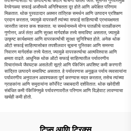
तपासण्यासाठी या उत्पादनांची कठोर चाचणी घेतली जाते. सुसंगत गुणवत्तेमुळे
वेगवेगळ्या सफाई अर्जांमध्ये अनिश्चितता दूर होते आणि अपेक्षित परिणाम
मिळतात. थोक पुरवठादार अक्सर तांत्रिक समर्थन आणि उत्पादन प्रशिक्षण
प्रदान करतात, ज्यामुळे वापरकर्ते त्यांच्या सफाई साहित्याची प्रभावक्षमता
जास्तीत जास्त करू शकतात. या समर्थनामध्ये योग्य पातळीचे पातळीकरण
गुणोत्तर, अर्ज तंत्र आणि सुरक्षा मार्गदर्शक तत्त्वे समाविष्ट असतात, ज्यामुळे
उत्कृष्ट कार्यक्षमता आणि वापरकर्त्याची सुरक्षा सुनिश्चित होते. अनेक थोक
ऑटो सफाई साहित्यासोबत तपशीलवार सूचना पुस्तिका आणि समस्या
निवारण मार्गदर्शक तत्त्वे येतात, ज्यामुळे वापरकर्त्याचा आत्मविश्वास आणि
क्षमता वाढते. आधुनिक थोक ऑटो सफाई साहित्यातील पर्यावरणीय
विचारांमध्ये जैवघटक असलेली सूत्रे आणि पॅकेजिंग अपशिष्ट कमी करणारी
सांद्रित उत्पादने समाविष्ट असतात. हे पर्यावरणास अनुकूल पर्याय व्यवसायांना
पर्यावरणीय अनुपालन आवश्यकता पूर्ण करण्यास मदत करतात, तसेच त्यांच्या
ग्राहकांना आणि समुदायांना कॉर्पोरेट जबाबदारी दर्शवितात. थोक खरेदीशी
संबंधित कमी पॅकेजिंगमुळे पर्यावरणावरील परिणाम आणि विल्हेवाट लावण्याचा
खर्चही कमी होतो.
टिप्स आणि ट्रिक्स