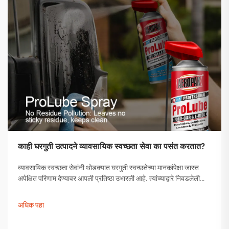
काही घरगुती उत्पादने व्यावसायिक स्वच्छता सेवा का पसंत करतात?
व्यावसायिक स्वच्छता सेवांनी थोडक्यात घरगुती स्वच्छतेच्या मानकांपेक्षा जास्त
अपेक्षित परिणाम देण्यावर आपली प्रतिष्ठा उभारली आहे. त्यांच्याद्वारे निवडलेली
उत्पादने अनियंत्रित निवड नसून, त्यांची प्रभावीता सिद्ध झालेली अशी
काळजीपूर्वक निवडलेली उपाययोजना आहेत.
अधिक पहा