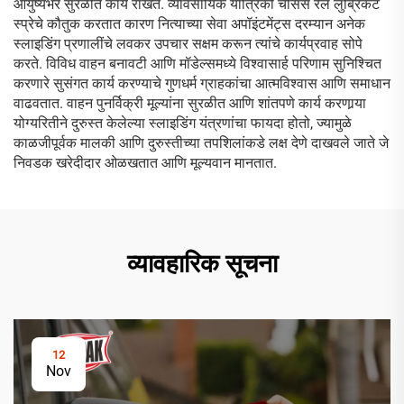
आयुष्यभर सुरळीत कार्य राखते. व्यावसायिक यांत्रिकी चेसिस रेल लुब्रिकंट
स्प्रेचे कौतुक करतात कारण नित्याच्या सेवा अपॉइंटमेंट्स दरम्यान अनेक
स्लाइडिंग प्रणालींचे लवकर उपचार सक्षम करून त्यांचे कार्यप्रवाह सोपे
करते. विविध वाहन बनावटी आणि मॉडेल्समध्ये विश्वासार्ह परिणाम सुनिश्चित
करणारे सुसंगत कार्य करण्याचे गुणधर्म ग्राहकांचा आत्मविश्वास आणि समाधान
वाढवतात. वाहन पुनर्विक्री मूल्यांना सुरळीत आणि शांतपणे कार्य करणार्‍या
योग्यरितीने दुरुस्त केलेल्या स्लाइडिंग यंत्रणांचा फायदा होतो, ज्यामुळे
काळजीपूर्वक मालकी आणि दुरुस्तीच्या तपशिलांकडे लक्ष देणे दाखवले जाते जे
निवडक खरेदीदार ओळखतात आणि मूल्यवान मानतात.
व्यावहारिक सूचना
12
Nov