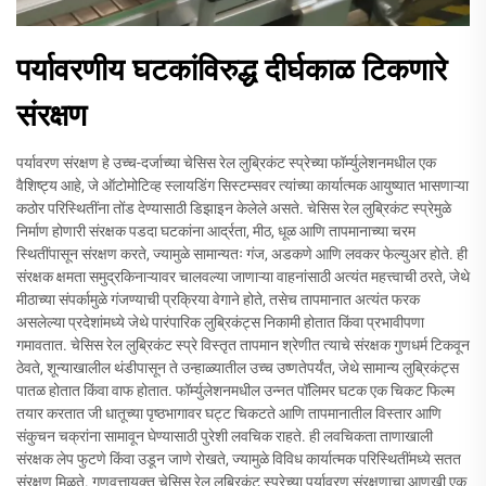
पर्यावरणीय घटकांविरुद्ध दीर्घकाळ टिकणारे
संरक्षण
पर्यावरण संरक्षण हे उच्च-दर्जाच्या चेसिस रेल लुब्रिकंट स्प्रेच्या फॉर्म्युलेशनमधील एक
वैशिष्ट्य आहे, जे ऑटोमोटिव्ह स्लायडिंग सिस्टम्सवर त्यांच्या कार्यात्मक आयुष्यात भासणाऱ्या
कठोर परिस्थितींना तोंड देण्यासाठी डिझाइन केलेले असते. चेसिस रेल लुब्रिकंट स्प्रेमुळे
निर्माण होणारी संरक्षक पडदा घटकांना आर्द्रता, मीठ, धूळ आणि तापमानाच्या चरम
स्थितींपासून संरक्षण करते, ज्यामुळे सामान्यतः गंज, अडकणे आणि लवकर फेल्युअर होते. ही
संरक्षक क्षमता समुद्रकिनाऱ्यावर चालवल्या जाणाऱ्या वाहनांसाठी अत्यंत महत्त्वाची ठरते, जेथे
मीठाच्या संपर्कामुळे गंजण्याची प्रक्रिया वेगाने होते, तसेच तापमानात अत्यंत फरक
असलेल्या प्रदेशांमध्ये जेथे पारंपारिक लुब्रिकंट्स निकामी होतात किंवा प्रभावीपणा
गमावतात. चेसिस रेल लुब्रिकंट स्प्रे विस्तृत तापमान श्रेणीत त्याचे संरक्षक गुणधर्म टिकवून
ठेवते, शून्याखालील थंडीपासून ते उन्हाळ्यातील उच्च उष्णतेपर्यंत, जेथे सामान्य लुब्रिकंट्स
पातळ होतात किंवा वाफ होतात. फॉर्म्युलेशनमधील उन्नत पॉलिमर घटक एक चिकट फिल्म
तयार करतात जी धातूच्या पृष्ठभागावर घट्ट चिकटते आणि तापमानातील विस्तार आणि
संकुचन चक्रांना सामावून घेण्यासाठी पुरेशी लवचिक राहते. ही लवचिकता ताणाखाली
संरक्षक लेप फुटणे किंवा उडून जाणे रोखते, ज्यामुळे विविध कार्यात्मक परिस्थितींमध्ये सतत
संरक्षण मिळते. गुणवत्तायुक्त चेसिस रेल लुब्रिकंट स्प्रेच्या पर्यावरण संरक्षणाचा आणखी एक