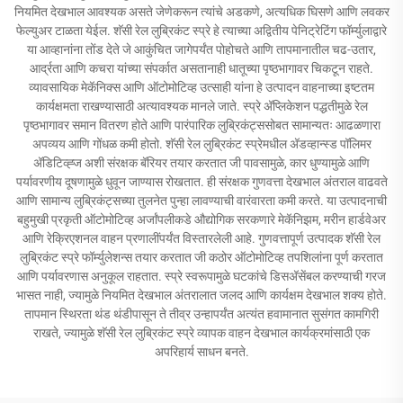
नियमित देखभाल आवश्यक असते जेणेकरून त्यांचे अडकणे, अत्यधिक घिसणे आणि लवकर
फेल्युअर टाळता येईल. शॅसी रेल लुब्रिकंट स्प्रे हे त्याच्या अद्वितीय पेनिट्रेटिंग फॉर्म्युलाद्वारे
या आव्हानांना तोंड देते जे आकुंचित जागेपर्यंत पोहोचते आणि तापमानातील चढ-उतार,
आर्द्रता आणि कचरा यांच्या संपर्कात असतानाही धातूच्या पृष्ठभागावर चिकटून राहते.
व्यावसायिक मेकॅनिक्स आणि ऑटोमोटिव्ह उत्साही यांना हे उत्पादन वाहनाच्या इष्टतम
कार्यक्षमता राखण्यासाठी अत्यावश्यक मानले जाते. स्प्रे अ‍ॅप्लिकेशन पद्धतीमुळे रेल
पृष्ठभागावर समान वितरण होते आणि पारंपारिक लुब्रिकंट्ससोबत सामान्यतः आढळणारा
अपव्यय आणि गोंधळ कमी होतो. शॅसी रेल लुब्रिकंट स्प्रेमधील अ‍ॅडव्हान्स्ड पॉलिमर
अ‍ॅडिटिव्ह्ज अशी संरक्षक बॅरियर तयार करतात जी पावसामुळे, कार धुण्यामुळे आणि
पर्यावरणीय दूषणामुळे धुवून जाण्यास रोखतात. ही संरक्षक गुणवत्ता देखभाल अंतराल वाढवते
आणि सामान्य लुब्रिकंट्सच्या तुलनेत पुन्हा लावण्याची वारंवारता कमी करते. या उत्पादनाची
बहुमुखी प्रकृती ऑटोमोटिव्ह अर्जांपलीकडे औद्योगिक सरकणारे मेकॅनिझम, मरीन हार्डवेअर
आणि रेक्रिएशनल वाहन प्रणालींपर्यंत विस्तारलेली आहे. गुणवत्तापूर्ण उत्पादक शॅसी रेल
लुब्रिकंट स्प्रे फॉर्म्युलेशन्स तयार करतात जी कठोर ऑटोमोटिव्ह तपशिलांना पूर्ण करतात
आणि पर्यावरणास अनुकूल राहतात. स्प्रे स्वरूपामुळे घटकांचे डिसअ‍ॅसेंबल करण्याची गरज
भासत नाही, ज्यामुळे नियमित देखभाल अंतरालात जलद आणि कार्यक्षम देखभाल शक्य होते.
तापमान स्थिरता थंड थंडीपासून ते तीव्र उन्हापर्यंत अत्यंत हवामानात सुसंगत कामगिरी
राखते, ज्यामुळे शॅसी रेल लुब्रिकंट स्प्रे व्यापक वाहन देखभाल कार्यक्रमांसाठी एक
अपरिहार्य साधन बनते.