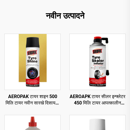
नवीन उत्पादने
AEROPAK टायर शाइन 500
AEROAPK टायर सीलर इन्फ्लेटर
मिलि टायर नवीन सारखे दिसायला
450 मिलि टायर आपत्कालीन
460 ग्रॅम टायर केअर
दुरुस्ती आणि ट्यूबलेस टायरसाठी
वायू भरणे