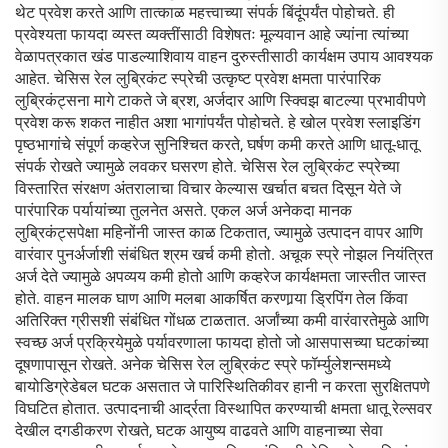
थेट प्रवेश करते आणि तात्काळ महत्त्वाच्या संपर्क बिंदूंपर्यंत पोहोचते. ही
प्रवेश्यता फायदा व्यस्त व्यक्तींसाठी विशेषतः मूल्यवान आहे ज्यांना त्यांच्या
वेळापत्रकात खंड पाडल्याशिवाय वाहन दुरुस्तीसाठी कार्यक्षम उपाय आवश्यक
आहेत. चेसिस रेल लुब्रिकंट स्प्रेची उत्कृष्ट प्रवेश क्षमता पारंपारिक
लुब्रिकंट्सना मागे टाकते जे ब्रश, अर्जदार आणि स्क्विझ बाटल्या प्रभावीपणे
प्रवेश करू शकत नाहीत अशा भागांपर्यंत पोहोचते. हे खोल प्रवेश स्लाइडिंग
पृष्ठभागांचे संपूर्ण कव्हरेज सुनिश्चित करते, घर्षण कमी करते आणि धातू-धातू
संपर्क रोखते ज्यामुळे लवकर घसरण होते. चेसिस रेल लुब्रिकंट स्प्रेच्या
विस्तारित संरक्षण अंतरालाचा विचार केल्यास खर्चात बचत दिसून येते जे
पारंपारिक पर्यायांच्या तुलनेत असते. एकल अर्ज अनेकदा मानक
लुब्रिकंट्सपेक्षा महिनोंनी जास्त काळ टिकतात, ज्यामुळे उत्पादन वापर आणि
वारंवार पुनर्अर्जाशी संबंधित श्रम खर्च कमी होतो. अचूक स्प्रे नोझल नियंत्रित
अर्ज देते ज्यामुळे अपव्यय कमी होतो आणि कव्हरेज कार्यक्षमता जास्तीत जास्त
होते. वाहन मालक घाण आणि मलबा आकर्षित करणार्‍या ड्रिपिंग तेल किंवा
अतिरिक्त ग्रीसशी संबंधित गोंधळ टाळतात. अर्जांच्या कमी वारंवारतेमुळे आणि
स्वच्छ अर्ज प्रक्रियेमुळे पर्यावरणाला फायदा होतो जो आसपासच्या घटकांच्या
दूषणापासून रोखते. अनेक चेसिस रेल लुब्रिकंट स्प्रे फॉर्म्युलेशन्समध्ये
बायोडिग्रेडेबल घटक असतात जे पारिस्थितिकीवर हानी न करता सुरक्षितपणे
विघटित होतात. उत्पादनाची आर्द्रता विस्थापित करण्याची क्षमता धातू रेल्सवर
देखील दगडीकरण रोखते, घटक आयुष्य वाढवते आणि वाहनाच्या सेवा