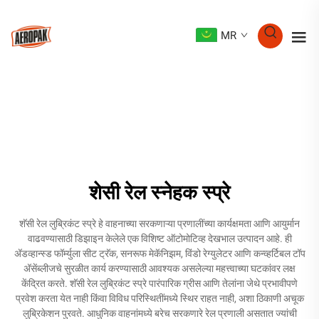
MR
शेसी रेल स्नेहक स्प्रे
शॅसी रेल लुब्रिकंट स्प्रे हे वाहनाच्या सरकणाऱ्या प्रणालींच्या कार्यक्षमता आणि आयुर्मान
वाढवण्यासाठी डिझाइन केलेले एक विशिष्ट ऑटोमोटिव्ह देखभाल उत्पादन आहे. ही
अ‍ॅडव्हान्स्ड फॉर्म्युला सीट ट्रॅक, सनरूफ मेकॅनिझम, विंडो रेग्युलेटर आणि कन्व्हर्टिबल टॉप
अ‍ॅसेंब्लीजचे सुरळीत कार्य करण्यासाठी आवश्यक असलेल्या महत्त्वाच्या घटकांवर लक्ष
केंद्रित करते. शॅसी रेल लुब्रिकंट स्प्रे पारंपारिक ग्रीस आणि तेलांना जेथे प्रभावीपणे
प्रवेश करता येत नाही किंवा विविध परिस्थितींमध्ये स्थिर राहत नाही, अशा ठिकाणी अचूक
लुब्रिकेशन पुरवते. आधुनिक वाहनांमध्ये बरेच सरकणारे रेल प्रणाली असतात ज्यांची