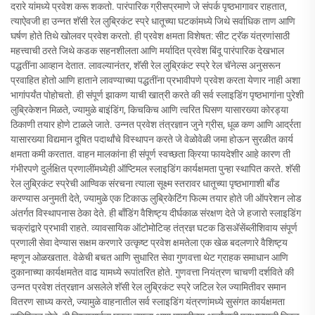
दरारे यांमध्ये प्रवेश करू शकतो. पारंपारिक ग्रीसप्रमाणे जे संपर्क पृष्ठभागावर राहतात,
त्याऐवजी हा उन्नत शॅसी रेल लुब्रिकंट स्प्रे धातूच्या घटकांमध्ये जिथे सर्वाधिक ताण आणि
घर्षण होते तिथे खोलवर प्रवेश करतो. ही प्रवेश क्षमता विशेषत: सीट ट्रॅक यंत्रणांसाठी
महत्त्वाची ठरते जिथे कडक सहनशीलता आणि मर्यादित प्रवेश बिंदू पारंपारिक देखभाल
पद्धतींना आव्हान देतात. लावल्यानंतर, शॅसी रेल लुब्रिकंट स्प्रे रेल चॅनेल्स अनुसरून
प्रवाहित होतो आणि हाताने लावण्याच्या पद्धतींना प्रभावीपणे प्रवेश करता येणार नाही अशा
भागांपर्यंत पोहोचतो. ही संपूर्ण झाकण याची खात्री करते की सर्व स्लाइडिंग पृष्ठभागांना पुरेशी
लुब्रिकेशन मिळते, ज्यामुळे बाइंडिंग, किचकिच आणि त्वरित घिसण यासारख्या कोरड्या
ठिकाणी तयार होणे टाळले जाते. उन्नत प्रवेश तंत्रज्ञान जुने ग्रीस, धूळ कण आणि आर्द्रता
यासारख्या विद्यमान दूषित पदार्थांचे विस्थापन करते जे वेळोवेळी जमा होऊन सुरळीत कार्य
क्षमता कमी करतात. वाहन मालकांना ही संपूर्ण स्वच्छता क्रिया फायदेशीर आहे कारण ती
गंभीरपणे दुर्लक्षित प्रणालींमध्येही ऑप्टिमल स्लाइडिंग कार्यक्षमता पुन्हा स्थापित करते. शॅसी
रेल लुब्रिकंट स्प्रेची आण्विक संरचना त्याला सूक्ष्म स्तरावर धातूच्या पृष्ठभागाशी बाँड
करण्यास अनुमती देते, ज्यामुळे एक टिकाऊ लुब्रिकेटिंग फिल्म तयार होते जी ऑपरेशन लोड
अंतर्गत विस्थापनास ठेका देते. ही बाँडिंग वैशिष्ट्य दीर्घकाळ संरक्षण देते जे हजारो स्लाइडिंग
चक्रांद्वारे प्रभावी राहते. व्यावसायिक ऑटोमोटिव्ह तंत्रज्ञ घटक डिसअ‍ॅसेंब्लीशिवाय संपूर्ण
प्रणाली सेवा देण्यास सक्षम करणारे उत्कृष्ट प्रवेश क्षमतेला एक खेळ बदलणारे वैशिष्ट्य
म्हणून ओळखतात. वेळेची बचत आणि सुधारित सेवा गुणवत्ता थेट ग्राहक समाधान आणि
दुकानाच्या कार्यक्षमतेत वाढ यामध्ये रूपांतरित होते. गुणवत्ता नियंत्रण चाचणी दर्शविते की
उन्नत प्रवेश तंत्रज्ञान असलेले शॅसी रेल लुब्रिकंट स्प्रे जटिल रेल ज्यामितीवर समान
वितरण साध्य करते, ज्यामुळे वाहनातील सर्व स्लाइडिंग यंत्रणांमध्ये सुसंगत कार्यक्षमता