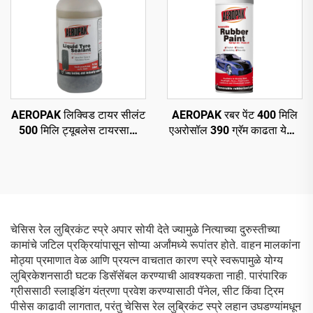
AEROPAK लिक्विड टायर सीलंट
AEROPAK रबर पेंट 400 मिलि
500 मिलि ट्यूबलेस टायरसाठी
एअरोसॉल 390 ग्रॅम काढता येणारे
एअर कंप्रेसरसह वापरणे आवश्यक
स्प्रे पेंट चाकांसाठी
आहे
चेसिस रेल लुब्रिकंट स्प्रे अपार सोयी देते ज्यामुळे नित्याच्या दुरुस्तीच्या
कामांचे जटिल प्रक्रियांपासून सोप्या अर्जांमध्ये रूपांतर होते. वाहन मालकांना
मोठ्या प्रमाणात वेळ आणि प्रयत्न वाचतात कारण स्प्रे स्वरूपामुळे योग्य
लुब्रिकेशनसाठी घटक डिसॅसेंबल करण्याची आवश्यकता नाही. पारंपारिक
ग्रीससाठी स्लाइडिंग यंत्रणा प्रवेश करण्यासाठी पॅनेल, सीट किंवा ट्रिम
पीसेस काढावी लागतात, परंतु चेसिस रेल लुब्रिकंट स्प्रे लहान उघडण्यांमधून