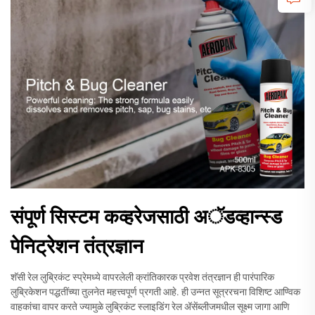
संपूर्ण सिस्टम कव्हरेजसाठी अॅडव्हान्स्ड
पेनिट्रेशन तंत्रज्ञान
शॅसी रेल लुब्रिकंट स्प्रेमध्ये वापरलेली क्रांतिकारक प्रवेश तंत्रज्ञान ही पारंपारिक
लुब्रिकेशन पद्धतींच्या तुलनेत महत्त्वपूर्ण प्रगती आहे. ही उन्नत सूत्ररचना विशिष्ट आण्विक
वाहकांचा वापर करते ज्यामुळे लुब्रिकंट स्लाइडिंग रेल अ‍ॅसेंब्लीजमधील सूक्ष्म जागा आणि