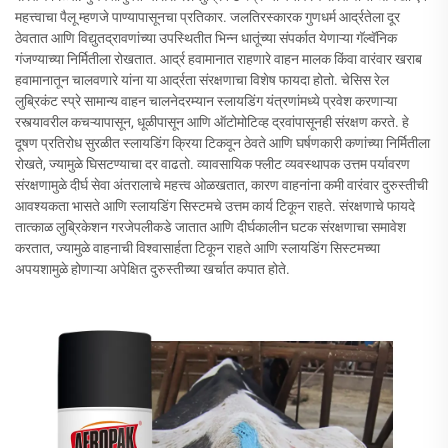
महत्त्वाचा पैलू म्हणजे पाण्यापासूनचा प्रतिकार. जलतिरस्कारक गुणधर्म आर्द्रतेला दूर
ठेवतात आणि विद्युतद्रावणांच्या उपस्थितीत भिन्न धातूंच्या संपर्कात येणाऱ्या गॅल्वॅनिक
गंजण्याच्या निर्मितीला रोखतात. आर्द्र हवामानात राहणारे वाहन मालक किंवा वारंवार खराब
हवामानातून चालवणारे यांना या आर्द्रता संरक्षणाचा विशेष फायदा होतो. चेसिस रेल
लुब्रिकंट स्प्रे सामान्य वाहन चालनेदरम्यान स्लायडिंग यंत्रणांमध्ये प्रवेश करणाऱ्या
रस्त्यावरील कचऱ्यापासून, धूळीपासून आणि ऑटोमोटिव्ह द्रवांपासूनही संरक्षण करते. हे
दूषण प्रतिरोध सुरळीत स्लायडिंग क्रिया टिकवून ठेवते आणि घर्षणकारी कणांच्या निर्मितीला
रोखते, ज्यामुळे घिसटण्याचा दर वाढतो. व्यावसायिक फ्लीट व्यवस्थापक उत्तम पर्यावरण
संरक्षणामुळे दीर्घ सेवा अंतरालाचे महत्त्व ओळखतात, कारण वाहनांना कमी वारंवार दुरुस्तीची
आवश्यकता भासते आणि स्लायडिंग सिस्टमचे उत्तम कार्य टिकून राहते. संरक्षणाचे फायदे
तात्काळ लुब्रिकेशन गरजेपलीकडे जातात आणि दीर्घकालीन घटक संरक्षणाचा समावेश
करतात, ज्यामुळे वाहनाची विश्वासार्हता टिकून राहते आणि स्लायडिंग सिस्टमच्या
अपयशामुळे होणाऱ्या अपेक्षित दुरुस्तीच्या खर्चात कपात होते.