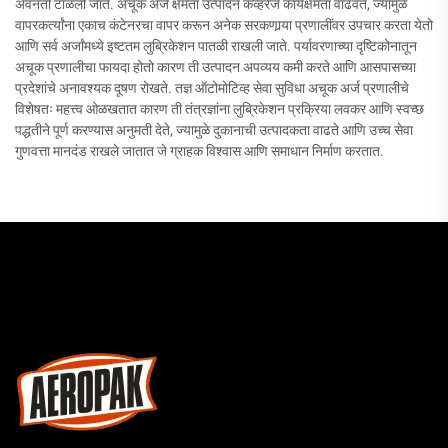
अवनती टाळली जाते. अचूक अर्ज क्षमता उत्पादन कव्हरेज कार्यक्षमता वाढवते, ज्यामुळे
वापरकर्त्यांना एकाच कंटेनरचा वापर करून अनेक सरकणार्‍या प्रणालींवर उपचार करता येतो
आणि सर्व अर्जांमध्ये इष्टतम लुब्रिकेशन पातळी राखली जाते. पर्यावरणाच्या दृष्टिकोनातून
अचूक प्रणालीचा फायदा होतो कारण ती उत्पादन अपव्यय कमी करते आणि आसपासच्या
प्रदेशांचे अनावश्यक दूषण रोखते. तज्ञ ऑटोमोटिव्ह सेवा सुविधा अचूक अर्ज प्रणालीचे
विशेषतः महत्त्व ओळखतात कारण ती तंत्रज्ञांना लुब्रिकेशन प्रक्रिया लवकर आणि स्वच्छ
पद्धतीने पूर्ण करण्यास अनुमती देते, ज्यामुळे दुकानाची उत्पादकता वाढते आणि उच्च सेवा
गुणवत्ता मानदंड राखले जातात जे ग्राहक विश्वास आणि समाधान निर्माण करतात.