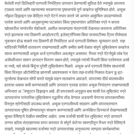
केलेली स्प्रे डिलिव्हरी प्रणाली नियंत्रित उत्पादन ठेवण्याची सुविधा देते ज्यामुळे अपव्यय
टाळला जातो आणि महत्त्वाच्या सरकणाऱ्या पृष्ठभागांचे पूर्ण कव्हरेज सुनिश्चित होते. अचूक
नॉझल डिझाइन एक केंद्रित स्प्रे पॅटर्न तयार करते जो अत्यंत आकुंचित उघडण्यांमध्ये
प्रवेश करतो आणि आजूबाजूच्या घटकांवर किंवा पृष्ठभागांवर अतिरिक्त स्प्रे न करता
खोलवरील भागांपर्यंत पोहोचतो. आतील सरकणार्‍या यंत्रणांची देखभाल करताना अतिरिक्त
स्प्रे झाल्यास ज्या ठिकाणी अपहोल्स्टरी, इलेक्ट्रॉनिक्स किंवा सजावटीच्या ट्रिम पीसेसला
नुकसान होऊ शकते त्या ठिकाणी ही नियंत्रित अर्ज प्रणाली विशेषतः मूल्यवान ठरते. तज्ञ
यांत्रिकी निर्मिती वातावरण राखण्यासाठी आणि कमीत कमी वेळात संपूर्ण लुब्रिकेशन कव्हरेज
साध्य करण्यासाठी अचूक अर्ज प्रणालीवर अवलंबून असतात. स्थिर स्प्रे पॅटर्नमुळे लांब रेल
असेंब्लीजवर समान उत्पादन वितरण सक्षम होते, ज्यामुळे त्यांची स्थिती किंवा प्रवेश्यता असो
वा नसो, सर्व संपर्क बिंदूंना पुरेशी लुब्रिकेशन मिळते. अचूक अर्ज प्रणाली विशेष साधनांची
किंवा विस्तृत ऑटोमोटिव्ह ज्ञानाची आवश्यकता न घेता तज्ञ-दर्जाचे निकाल देऊन डू-इट-
यूरसेल्फ देखभाल सोपी करते यामुळे वाहन मालकांना आवडते. वापराच्या दीर्घ कालावधीत
हाताचा थकवा कमी करण्यासाठी आणि उत्पादन प्रवाह दरांवर अचूक नियंत्रण राखण्यासाठी
अभिजात अॅक्चुएटर डिझाइन आहे. ही वापरकर्ता-अनुकूल बाब शासी रेल लुब्रिकंट स्प्रे
उत्पादनांना पारंपारिक लुब्रिकेशन पद्धतींना तोंड देण्यात अडचणी येणाऱ्या वापरकर्त्यांच्या
विस्तृत श्रेणीसाठी उपलब्ध करते. अचूक प्रणालीमध्ये साठवण आणि वापरादरम्यान
उत्पादनाला दूषित होण्यापासून संरक्षण करण्यासाठी आणि अनपेक्षित डिस्चार्ज रोखण्यासाठी
सुरक्षा वैशिष्ट्ये देखील समाविष्ट आहेत. उच्च दर्जाची शासी रेल लुब्रिकंट स्प्रे उत्पादने
उन्नत व्हॉल्व तंत्रज्ञानाचा वापर करतात जे संपूर्ण कंटेनर सामग्रीतून स्थिर स्प्रे वैशिष्ट्ये
राखते, ज्यामुळे खालच्या दर्जाच्या स्प्रे उत्पादनांसह अनुभवल्या जाणार्‍या कार्यक्षमतेचा