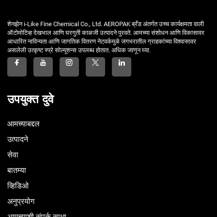
शेनझेन i-Like Fine Chemical Co., Ltd. AEROPAK ब्रँड अंतर्गत उच्च कार्यक्षमता वाली
ऑटोमोटिव्ह देखभाल आणि घरगुती काळजी उत्पादने पुरवते. आमच्या संशोधन आणि विकासावर
आधारित नाविन्यता आणि जागतिक वितरण नेटवर्कमुळे जगभरातील ग्राहकांच्या विश्वासावर
असलेली उत्कृष्ट स्प्रे सोल्यूशन्स उपलब्ध होतात. अधिक जाणून घ्या.
उपयुक्त दुवे
आमच्याबद्दल
उत्पादने
सेवा
बातम्या
व्हिडिओ
अनुप्रयोग
आमच्याशी संपर्क साधा