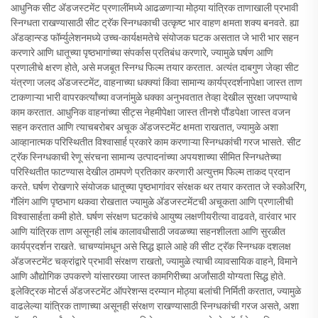
आधुनिक सीट अ‍ॅडजस्टमेंट प्रणालींमध्ये आढळणाऱ्या मोठ्या यांत्रिक ताणाखाली प्रभावी
स्निग्धता राखण्यासाठी सीट ट्रॅक स्निग्धकाची उत्कृष्ट भार वाहण क्षमता शक्य बनवते. ह्या
अ‍ॅडव्हान्स्ड फॉर्म्युलेशनमध्ये उच्च-कार्यक्षमतेचे संयोजक घटक असतात जे भारी भार सहन
करणारे आणि धातूच्या पृष्ठभागांच्या संपर्कास प्रतिबंध करणारे, ज्यामुळे घर्षण आणि
प्रणालीचे क्षरण होते, असे मजबूत स्निग्ध फिल्म तयार करतात. अत्यंत दाबगुण जेव्हा सीट
यंत्रणा जलद अ‍ॅडजस्टमेंट, वाहनाच्या धक्क्यां किंवा सामान्य कार्यप्रदर्शनापेक्षा जास्त ताण
टाकणाऱ्या भारी वापरकर्त्यांच्या वजनांमुळे धक्का अनुभवतात तेव्हा देखील सुरक्षा जपण्याचे
काम करतात. आधुनिक वाहनांच्या सीट्स नेहमीपेक्षा जास्त तीनशे पौंडपेक्षा जास्त वजन
सहन करतात आणि त्याचबरोबर अचूक अ‍ॅडजस्टमेंट क्षमता राखतात, ज्यामुळे अशा
आव्हानात्मक परिस्थितीत विश्वासार्ह प्रकारे काम करणाऱ्या स्निग्धकांची गरज भासते. सीट
ट्रॅक स्निग्धकाची रेणू संरचना सामान्य उत्पादनांच्या अपयशाच्या सीमित स्निग्धतेच्या
परिस्थितीत फाटण्यास देखील ठामपणे प्रतिकार करणारी अत्युत्तम फिल्म ताकद प्रदान
करते. घर्षण रोखणारे संयोजक धातूच्या पृष्ठभागांवर संरक्षक थर तयार करतात जे स्कोअरिंग,
गॅलिंग आणि पृष्ठभाग थकवा रोखतात ज्यामुळे अ‍ॅडजस्टमेंटची अचूकता आणि प्रणालीची
विश्वासार्हता कमी होते. घर्षण संरक्षण घटकांचे आयुष्य लक्षणीयरीत्या वाढवते, वारंवार भार
आणि यांत्रिक ताण असूनही लांब कालावधीसाठी जवळच्या सहनशीलता आणि सुरळीत
कार्यप्रदर्शन राखते. चाचण्यांमधून असे सिद्ध झाले आहे की सीट ट्रॅक स्निग्धक दशलक्ष
अ‍ॅडजस्टमेंट चक्रांद्वारे प्रभावी संरक्षण राखतो, ज्यामुळे त्याची व्यावसायिक वाहने, विमाने
आणि औद्योगिक उपकरणे यांसारख्या जास्त कामगिरीच्या अर्जांसाठी योग्यता सिद्ध होते.
इलेक्ट्रिक मोटर्स अ‍ॅडजस्टमेंट ऑपरेशन्स दरम्यान मोठ्या बलांची निर्मिती करतात, ज्यामुळे
वाढलेल्या यांत्रिक ताणाच्या असूनही संरक्षण राखण्यासाठी स्निग्धकांची गरज असते, अशा