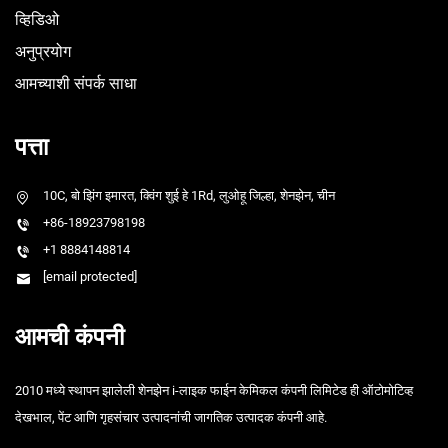
व्हिडिओ
अनुप्रयोग
आमच्याशी संपर्क साधा
पत्ता
10C, बो झिंग इमारत, क्विंग शुई हे 1Rd, लुओहू जिल्हा, शेनझेन, चीन
+86-18923798198
+1 8884148814
[email protected]
आमची कंपनी
2010 मध्ये स्थापन झालेली शेनझेन i-लाइक फाईन केमिकल कंपनी लिमिटेड ही ऑटोमोटिव्ह
देखभाल, पेंट आणि गृहसंचार उत्पादनांची जागतिक उत्पादक कंपनी आहे.