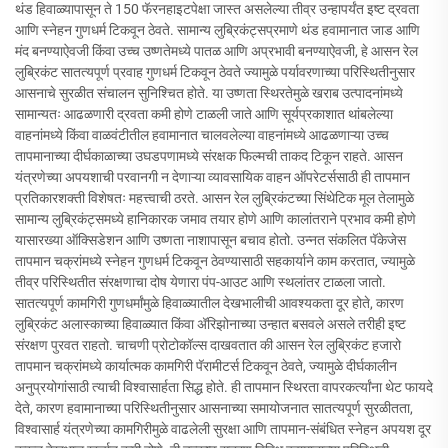
थंड हिवाळ्यापासून ते 150 फॅरनहाइटपेक्षा जास्त असलेल्या तीव्र उन्हापर्यंत इष्ट द्रवता
आणि स्नेहन गुणधर्म टिकवून ठेवते. सामान्य लुब्रिकंट्सप्रमाणे थंड हवामानात जाड आणि
मंद बनण्याऐवजी किंवा उच्च उष्णतेमध्ये पातळ आणि अप्रभावी बनण्याऐवजी, हे आसन रेल
लुब्रिकंट सातत्यपूर्ण प्रवाह गुणधर्म टिकवून ठेवते ज्यामुळे पर्यावरणाच्या परिस्थितीनुसार
आसनाचे सुरळीत संचालन सुनिश्चित होते. या उष्णता स्थिरतेमुळे खराब उत्पादनांमध्ये
सामान्यतः आढळणारी द्रवता कमी होणे टाळली जाते आणि सूर्यप्रकाशात थांबलेल्या
वाहनांमध्ये किंवा वाळवंटीतील हवामानात चालवलेल्या वाहनांमध्ये आढळणाऱ्या उच्च
तापमानाच्या दीर्घकाळाच्या उघडपणामध्ये संरक्षक फिल्मची ताकद टिकून राहते. आसन
यंत्रणेच्या अपयशाची परवानगी न देणाऱ्या व्यावसायिक वाहन ऑपरेटर्ससाठी ही तापमान
प्रतिकारशक्ती विशेषतः महत्त्वाची ठरते. आसन रेल लुब्रिकंटच्या सिंथेटिक मूल तेलामुळे
सामान्य लुब्रिकंट्समध्ये हानिकारक जमाव तयार होणे आणि कालांतराने प्रभाव कमी होणे
यासारख्या ऑक्सिडेशन आणि उष्णता नाशापासून बचाव होतो. उन्नत संकलित पॅकेजेस
तापमान चक्रांमध्ये स्नेहन गुणधर्म टिकवून ठेवण्यासाठी सहकार्याने काम करतात, ज्यामुळे
तीव्र परिस्थितीत संरक्षणाचा दोष येणारा पंप-आउट आणि स्थलांतर टाळला जातो.
सातत्यपूर्ण कामगिरी गुणधर्मांमुळे हिवाळ्यातील देखभालीची आवश्यकता दूर होते, कारण
लुब्रिकंट अलास्काच्या हिवाळ्यात किंवा अ‍ॅरिझोनाच्या उन्हात बसवले असले तरीही इष्ट
संरक्षण पुरवत राहतो. चाचणी प्रोटोकॉल्स दाखवतात की आसन रेल लुब्रिकंट हजारो
तापमान चक्रांमध्ये कार्यात्मक कामगिरी पॅरामीटर्स टिकवून ठेवते, ज्यामुळे दीर्घकालीन
अनुप्रयोगांसाठी त्याची विश्वासार्हता सिद्ध होते. ही तापमान स्थिरता वापरकर्त्यांना थेट फायदे
देते, कारण हवामानाच्या परिस्थितीनुसार आसनाच्या समायोजनात सातत्यपूर्ण सुरळीतता,
विश्वासार्ह यंत्रणेच्या कामगिरीमुळे वाढलेली सुरक्षा आणि तापमान-संबंधित स्नेहन अपयश दूर