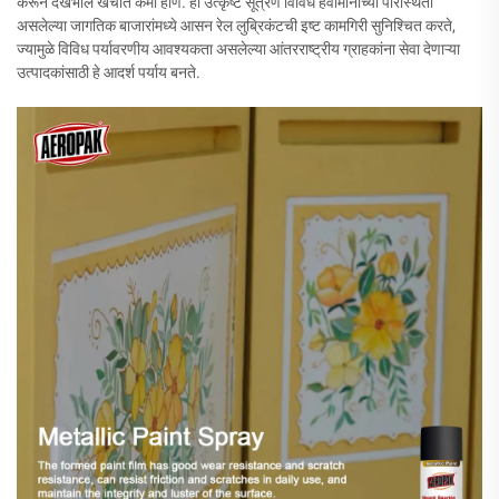
करून देखभाल खर्चात कमी होणे. ही उत्कृष्ट सूत्रण विविध हवामानाच्या परिस्थिती
असलेल्या जागतिक बाजारांमध्ये आसन रेल लुब्रिकंटची इष्ट कामगिरी सुनिश्चित करते,
ज्यामुळे विविध पर्यावरणीय आवश्यकता असलेल्या आंतरराष्ट्रीय ग्राहकांना सेवा देणाऱ्या
उत्पादकांसाठी हे आदर्श पर्याय बनते.