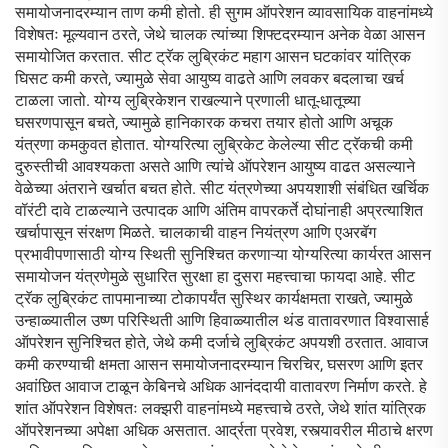
समायोजनादरम्यान ताण कमी होतो. ही सुगम ऑपरेशन व्यावसायिक वाहनांमध्ये
विशेषतः मूल्यवान ठरते, जेथे चालक त्यांच्या शिफ्टदरम्यान अनेक वेळा आसन
समायोजित करतात. सीट ट्रॅक लुब्रिकंट महाग आसन घटकांवर यांत्रिक
घिसट कमी करते, ज्यामुळे सेवा आयुष्य वाढते आणि लवकर बदलाचा खर्च
टाळला जातो. योग्य लुब्रिकेशन राखल्याने प्रणाली धातू-धातूच्या
घसरणपासून बचते, ज्यामुळे हानिकारक कचरा तयार होतो आणि अचूक
यंत्रणा कमकुवत होतात. योग्यरित्या लुब्रिकेट केलेल्या सीट ट्रॅकची कमी
दुरुस्तीची आवश्यकता असते आणि त्यांचे ऑपरेशन आयुष्य वाढत असल्याने
वेळेच्या अंतराने खर्चात बचत होते. सीट यंत्रणेच्या अपयशाशी संबंधित खर्चिक
वॉरंटी दावे टाळल्याने उत्पादक आणि अंतिम वापरकर्ते दोघांनाही अप्रत्याशित
खर्चापासून संरक्षण मिळते. चालकाची वाहन नियंत्रण आणि एअरबॅग
प्रभावीपणासाठी योग्य स्थिती सुनिश्चित करणाऱ्या योग्यरित्या कार्यरत आसन
समायोजन यंत्रणेमुळे सुधारित सुरक्षा हा दुसरा महत्त्वाचा फायदा आहे. सीट
ट्रॅक लुब्रिकंट तापमानाच्या टोकापर्यंत सुस्थिर कार्यक्षमता राखते, ज्यामुळे
उन्हाळ्यातील उष्ण परिस्थिती आणि हिवाळ्यातील थंड वातावरणात विश्वासार्ह
ऑपरेशन सुनिश्चित होते, जेथे कमी दर्जाचे लुब्रिकंट अपयशी ठरतात. आवाज
कमी करण्याची क्षमता आसन समायोजनादरम्यान चिरचिर, घसरण आणि इतर
अवांछित आवाज टाळून केबिनचे अधिक आनंददायी वातावरण निर्माण करते. हे
शांत ऑपरेशन विशेषतः लक्झरी वाहनांमध्ये महत्त्वाचे ठरते, जेथे शांत यांत्रिक
ऑपरेशनच्या अपेक्षा अधिक असतात. आर्द्रता प्रवेश, रस्त्यावरील मीठाचे क्षरण