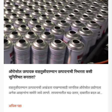
ऑरोसोल उत्पादक वाहतुकीदरम्यान उत्पादनाची स्थिरता कशी
सुनिश्चित करतात?
वाहतुकीदरम्यान उत्पादनाची अखंडता राखण्यासाठी जागतिक ऑरोसोल उद्योगाला
अनेक आव्हानांना सामोरे जावे लागते. तापमानातील चढ-उतार, दाबातील बदल आणि
हाताळणीच्या समस्यांपासून मोकळे व्हायला ऑरोसोल उत्पादकांनी व्यापक
उपाययोजना राबविल्या पाहिजेत.
अधिक पहा