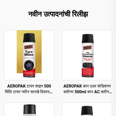
नवीन उत्पादनांची रिलीझ
AEROPAK टायर शाइन 500
AEROPAK कार एअर कंडिशनर
मिलि टायर नवीन सारखे दिसायला
क्लीनर 500ml कार AC क्लीनर
460 ग्रॅम टायर केअर
नो हार्म