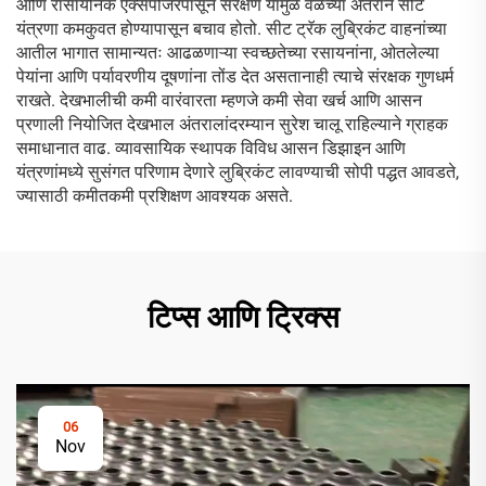
आणि रासायनिक एक्सपोजरपासून संरक्षण यामुळे वेळेच्या अंतराने सीट
यंत्रणा कमकुवत होण्यापासून बचाव होतो. सीट ट्रॅक लुब्रिकंट वाहनांच्या
आतील भागात सामान्यतः आढळणाऱ्या स्वच्छतेच्या रसायनांना, ओतलेल्या
पेयांना आणि पर्यावरणीय दूषणांना तोंड देत असतानाही त्याचे संरक्षक गुणधर्म
राखते. देखभालीची कमी वारंवारता म्हणजे कमी सेवा खर्च आणि आसन
प्रणाली नियोजित देखभाल अंतरालांदरम्यान सुरेश चालू राहिल्याने ग्राहक
समाधानात वाढ. व्यावसायिक स्थापक विविध आसन डिझाइन आणि
यंत्रणांमध्ये सुसंगत परिणाम देणारे लुब्रिकंट लावण्याची सोपी पद्धत आवडते,
ज्यासाठी कमीतकमी प्रशिक्षण आवश्यक असते.
टिप्स आणि ट्रिक्स
06
Nov