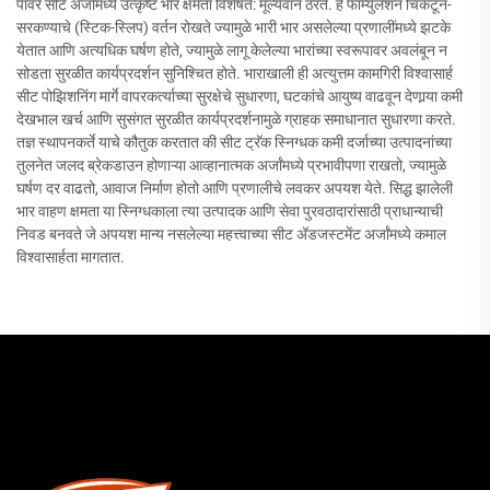
पॉवर सीट अर्जांमध्ये उत्कृष्ट भार क्षमता विशेषत: मूल्यवान ठरते. हे फॉर्म्युलेशन चिकटून-
सरकण्याचे (स्टिक-स्लिप) वर्तन रोखते ज्यामुळे भारी भार असलेल्या प्रणालींमध्ये झटके
येतात आणि अत्यधिक घर्षण होते, ज्यामुळे लागू केलेल्या भारांच्या स्वरूपावर अवलंबून न
सोडता सुरळीत कार्यप्रदर्शन सुनिश्चित होते. भाराखाली ही अत्युत्तम कामगिरी विश्वासार्ह
सीट पोझिशनिंग मार्गे वापरकर्त्याच्या सुरक्षेचे सुधारणा, घटकांचे आयुष्य वाढवून देणार्‍या कमी
देखभाल खर्च आणि सुसंगत सुरळीत कार्यप्रदर्शनामुळे ग्राहक समाधानात सुधारणा करते.
तज्ञ स्थापनकर्ते याचे कौतुक करतात की सीट ट्रॅक स्निग्धक कमी दर्जाच्या उत्पादनांच्या
तुलनेत जलद ब्रेकडाउन होणाऱ्या आव्हानात्मक अर्जांमध्ये प्रभावीपणा राखतो, ज्यामुळे
घर्षण दर वाढतो, आवाज निर्माण होतो आणि प्रणालीचे लवकर अपयश येते. सिद्ध झालेली
भार वाहण क्षमता या स्निग्धकाला त्या उत्पादक आणि सेवा पुरवठादारांसाठी प्राधान्याची
निवड बनवते जे अपयश मान्य नसलेल्या महत्त्वाच्या सीट अ‍ॅडजस्टमेंट अर्जांमध्ये कमाल
विश्वासार्हता मागतात.