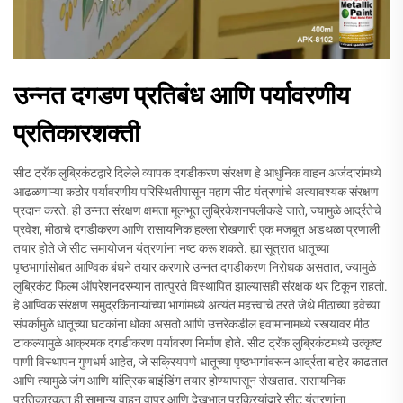
उन्नत दगडण प्रतिबंध आणि पर्यावरणीय
प्रतिकारशक्ती
सीट ट्रॅक लुब्रिकंटद्वारे दिलेले व्यापक दगडीकरण संरक्षण हे आधुनिक वाहन अर्जदारांमध्ये
आढळणाऱ्या कठोर पर्यावरणीय परिस्थितीपासून महाग सीट यंत्रणांचे अत्यावश्यक संरक्षण
प्रदान करते. ही उन्नत संरक्षण क्षमता मूलभूत लुब्रिकेशनपलीकडे जाते, ज्यामुळे आर्द्रतेचे
प्रवेश, मीठाचे दगडीकरण आणि रासायनिक हल्ला रोखणारी एक मजबूत अडथळा प्रणाली
तयार होते जे सीट समायोजन यंत्रणांना नष्ट करू शकते. ह्या सूत्रात धातूच्या
पृष्ठभागांसोबत आण्विक बंधने तयार करणारे उन्नत दगडीकरण निरोधक असतात, ज्यामुळे
लुब्रिकंट फिल्म ऑपरेशनदरम्यान तात्पुरते विस्थापित झाल्यासही संरक्षक थर टिकून राहतो.
हे आण्विक संरक्षण समुद्रकिनाऱ्यांच्या भागांमध्ये अत्यंत महत्त्वाचे ठरते जेथे मीठाच्या हवेच्या
संपर्कामुळे धातूच्या घटकांना धोका असतो आणि उत्तरेकडील हवामानामध्ये रस्त्यावर मीठ
टाकल्यामुळे आक्रमक दगडीकरण पर्यावरण निर्माण होते. सीट ट्रॅक लुब्रिकंटमध्ये उत्कृष्ट
पाणी विस्थापन गुणधर्म आहेत, जे सक्रियपणे धातूच्या पृष्ठभागांवरून आर्द्रता बाहेर काढतात
आणि त्यामुळे जंग आणि यांत्रिक बाइंडिंग तयार होण्यापासून रोखतात. रासायनिक
प्रतिकारकता ही सामान्य वाहन वापर आणि देखभाल प्रक्रियांद्वारे सीट यंत्रणांना