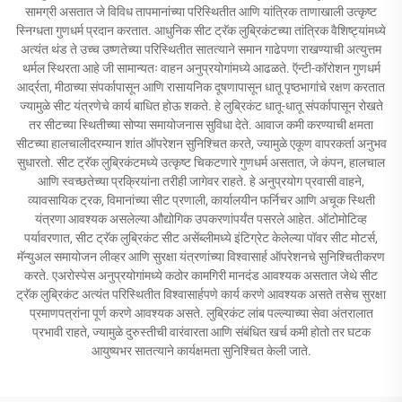
सामग्री असतात जे विविध तापमानांच्या परिस्थितीत आणि यांत्रिक ताणाखाली उत्कृष्ट
स्निग्धता गुणधर्म प्रदान करतात. आधुनिक सीट ट्रॅक लुब्रिकंटच्या तांत्रिक वैशिष्ट्यांमध्ये
अत्यंत थंड ते उच्च उष्णतेच्या परिस्थितीत सातत्याने समान गाढेपणा राखण्याची अत्युत्तम
थर्मल स्थिरता आहे जी सामान्यतः वाहन अनुप्रयोगांमध्ये आढळते. ऍन्टी-कॉरोशन गुणधर्म
आर्द्रता, मीठाच्या संपर्कापासून आणि रासायनिक दूषणापासून धातू पृष्ठभागांचे रक्षण करतात
ज्यामुळे सीट यंत्रणेचे कार्य बाधित होऊ शकते. हे लुब्रिकंट धातू-धातू संपर्कापासून रोखते
तर सीटच्या स्थितीच्या सोप्या समायोजनास सुविधा देते. आवाज कमी करण्याची क्षमता
सीटच्या हालचालीदरम्यान शांत ऑपरेशन सुनिश्चित करते, ज्यामुळे एकूण वापरकर्ता अनुभव
सुधारतो. सीट ट्रॅक लुब्रिकंटमध्ये उत्कृष्ट चिकटणारे गुणधर्म असतात, जे कंपन, हालचाल
आणि स्वच्छतेच्या प्रक्रियांना तरीही जागेवर राहते. हे अनुप्रयोग प्रवासी वाहने,
व्यावसायिक ट्रक, विमानांच्या सीट प्रणाली, कार्यालयीन फर्निचर आणि अचूक स्थिती
यंत्रणा आवश्यक असलेल्या औद्योगिक उपकरणांपर्यंत पसरले आहेत. ऑटोमोटिव्ह
पर्यावरणात, सीट ट्रॅक लुब्रिकंट सीट असेंब्लीमध्ये इंटिग्रेट केलेल्या पॉवर सीट मोटर्स,
मॅन्युअल समायोजन लीव्हर आणि सुरक्षा यंत्रणांच्या विश्वासार्ह ऑपरेशनचे सुनिश्चितीकरण
करते. एअरोस्पेस अनुप्रयोगांमध्ये कठोर कामगिरी मानदंड आवश्यक असतात जेथे सीट
ट्रॅक लुब्रिकंट अत्यंत परिस्थितीत विश्वासार्हपणे कार्य करणे आवश्यक असते तसेच सुरक्षा
प्रमाणपत्रांना पूर्ण करणे आवश्यक असते. लुब्रिकंट लांब पल्ल्याच्या सेवा अंतरालात
प्रभावी राहते, ज्यामुळे दुरुस्तीची वारंवारता आणि संबंधित खर्च कमी होतो तर घटक
आयुष्यभर सातत्याने कार्यक्षमता सुनिश्चित केली जाते.