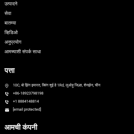
उत्पादने
सेवा
बातम्या
व्हिडिओ
अनुप्रयोग
आमच्याशी संपर्क साधा
पत्ता
10C, बो झिंग इमारत, क्विंग शुई हे 1Rd, लुओहू जिल्हा, शेनझेन, चीन
+86-18923798198
+1 8884148814
[email protected]
आमची कंपनी