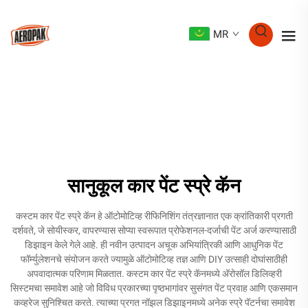
MR
सानुकूल कार पेंट स्प्रे कॅन
कस्टम कार पेंट स्प्रे कॅन हे ऑटोमोटिव्ह रीफिनिशिंग तंत्रज्ञानात एक क्रांतिकारी प्रगती
दर्शवते, जे सोयीस्कर, वापरण्यास सोप्या स्वरूपात प्रोफेशनल-दर्जाची पेंट अर्ज करण्यासाठी
डिझाइन केले गेले आहे. ही नवीन उत्पादन अचूक अभियांत्रिकी आणि आधुनिक पेंट
फॉर्म्युलेशनचे संयोजन करते ज्यामुळे ऑटोमोटिव्ह तज्ञ आणि DIY उत्साही दोघांसाठीही
अपवादात्मक परिणाम मिळतात. कस्टम कार पेंट स्प्रे कॅनमध्ये अ‍ॅरोसॉल डिलिव्हरी
सिस्टमचा समावेश आहे जो विविध प्रकारच्या पृष्ठभागांवर सुसंगत पेंट प्रवाह आणि एकसमान
कव्हरेज सुनिश्चित करते. त्याच्या प्रगत नॉझल डिझाइनमध्ये अनेक स्प्रे पॅटर्नचा समावेश