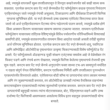
आहे, ज्यामुळे वापरकर्ते सूक्ष्म तपशीलापासून ते विस्तृत कव्हरेजपर्यंत सर्व काही साध्य करू
शकतात. प्रत्येक कस्टम कार पेंट स्प्रे कॅनमधील पेंट फॉर्म्युलेशन कडक गुणवत्ता नियंत्रण
प्रक्रियांमधून जाते ज्यामुळे रंगाची अचूकता, टिकाऊपणा आणि दीर्घकाळ टिकणारी फिनिश
गुणवत्ता सुनिश्चित होते. या स्प्रे कॅनमध्ये उच्च दाबाच्या प्रोपेलंट सिस्टमचा वापर केला
जातो जो अर्ज प्रक्रियेदरम्यान पेंटाच्या योग्य गाढेपणाचे पालन करतो, ज्यामुळे ब्लॉक होणे
किंवा असमान वितरण यासारख्या सामान्य समस्या टाळल्या जातात. तापमान-प्रतिरोधक
फॉर्म्युलेशन यासारख्या तांत्रिक वैशिष्ट्यांमुळे विविध पर्यावरणीय परिस्थितींमध्ये विश्वासार्ह
कामगिरी होते, ज्यामुळे वातावरणातील तापमान किंवा आर्द्रता पातळी असली तरीही सुसंगत
अर्ज परिणाम सुनिश्चित होतात. प्रत्येक कस्टम कार पेंट स्प्रे कॅनमध्ये धातू, प्लास्टिक
आणि कॉम्पोझिट ऑटोमोटिव्ह पृष्ठभागांवर उत्कृष्ट चिकटण्यासाठी विशेष फॉर्म्युलेटेड पेंट
असते. पेंट फॉर्म्युलामध्ये अ‍ॅडव्हान्स्ड यूव्ही संरक्षण एजंट्सचा समावेश आहे जे वेळेसोबत रंग
फिकट पडणे आणि रंगाचे क्षरण रोखतात, ज्यामुळे फिनिश केलेल्या पृष्ठभागाचे तेजस्वी दृष्य
सुरू राहते. कस्टम कार पेंट स्प्रे कॅनचे अनुप्रयोग फक्त साध्या टच-अप कामापुरते मर्यादित
न राहता संपूर्ण पॅनल रीफिनिशिंग, कस्टम ग्राफिक्स निर्मिती आणि तपशीलवार पुनर्स्थापन
प्रकल्पांपर्यंत विस्तारले आहेत. प्रोफेशनल बॉडी शॉप्स या उत्पादनांचा वापर लवकर मरम्मत
आणि रंग जुळवण्यासाठी करतात, तर ऑटोमोटिव्ह उत्साही त्यांच्या वैयक्तिक वाहनांच्या
कस्टमायझेशन प्रकल्पांसाठी त्यांच्या सुलभतेची प्रशंसा करतात. कस्टम कार पेंट स्प्रे कॅन
उत्पादनांची बहुमुखी स्वरूप त्यांना मोटारसायकल, बोट, रेक्रिएशनल वाहने आणि उच्च
दर्जाच्या पेंट फिनिशची आवश्यकता असलेल्या विविध इतर वाहतूक उपकरणांसाठी योग्य
बनवते.