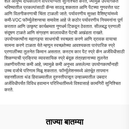
शेल आयुष्य दीर्घकालीन वापरयोग्यता सुनिश्चित करते, ज्यामुळे उपयोगकर्ते
भविष्यातील प्रकल्पांसाठी कॅन्स साठवू शकतात आणि पेंटच्या गुणवत्तेत घट
आणि विलगीकरणाची चिंता टाळली जाते. पर्यावरणीय सुरक्षा वैशिष्ट्यांमध्ये
कमी-VOC फॉर्म्युलेशन्सचा समावेश आहे जे कठोर पर्यावरणीय नियमनांना पूर्ण
करतात आणि उत्कृष्ट कार्यक्षमता गुणधर्म टिकवून ठेवतात. सीलबद्ध प्रणाली
संदूषण टाळते आणि संग्रहण कालावधीत पेंटची अखंडता राखते.
उपयोगकर्त्यांना महागड्या साधनांची स्वच्छता करणे आणि द्रावक वायाचा
सामना करणे टाळता येते म्हणून स्वच्छतेच्या आवश्यकता पारंपारिक स्प्रे
प्रणालींच्या तुलनेत किमान असतात. कस्टम कार पेंट स्प्रे कॅन अर्जविधीसाठी
शिकण्याची प्रक्रिया व्यावसायिक स्प्रे बंदूक तंत्रज्ञानाच्या तुलनेत
लक्षणीयरीत्या कमी आहे, ज्यामुळे कमी अनुभव असलेल्या उपयोगकर्त्यांनाही
उच्च दर्जाचे परिणाम मिळू शकतात. फॉर्म्युलेशनमध्ये अंतर्भूत तापमान
सहनशीलता थंड हिवाळ्यातील दुरुस्तीपासून उन्हाळ्यातील उबदार
अर्जविधीपर्यंत विविध हवामान परिस्थितींमध्ये विश्वासार्ह कामगिरी सुनिश्चित
करते.
ताज्या बातम्या