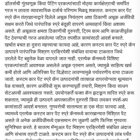
डॉलर्सची गुंतवणूक किंवा पेंटिंग प्रकल्पांसाठी मोठ्या कार्यक्षेत्राची समर्पित
गरज न लावता व्यावसायिक दर्जाचे परिणाम मिळवू शकतात. कस्टम कार पेंट
स्प्रे कॅन तंत्रज्ञानाद्वारे दिलेले अचूक नियंत्रण अशा ठिकाणी अचूक अर्जविधी
सक्षम करते जिथे पारंपारिक स्प्रे बंदूकी वापरणे अव्यवहार्य किंवा अशक्य
असते. ही अचूकता क्षमता ठिकाणीची दुरुस्ती, ट्रिम काम आणि काळजीपूर्वक
पेंट ठेवण्याची गरज असलेल्या जटिल तपशील कामांसाठी आदर्श बनवते.
खर्चात बचत हा दुसरा महत्त्वाचा फायदा आहे, कारण कस्टम कार पेंट स्प्रे कॅन
उत्पादने पारंपारिक मिश्रण प्रक्रियेशी संबंधित वायाचा टाळतात जिथे
उरलेले पेंट बहुतेक वेळा वापरले जात नाही. प्रत्येक कॅनमध्ये विशिष्ट
प्रकल्पांसाठी आवश्यक असलेले अचूक प्रमाण असते, ज्यामुळे साहित्य खर्च
कमी होतो आणि अतिरिक्त पेंट विल्हेवाट लावण्यामुळे पर्यावरणीय वाया टाळला
जातो. कस्टम कार पेंट स्प्रे कॅन उत्पादनांची तात्काळ वापरयोग्यता मूल्यवान
वेळ वाचवते, कारण अर्जविधी सुरू करण्यापूर्वी तयारी, मिश्रण किंवा साधन
सेटअपची आवश्यकता नसते. उपयोगकर्ते फक्त कॅन झटकून त्वरित स्प्रे करू
शकतात, ज्यामुळे ही उत्पादने आपत्कालीन दुरुस्ती किंवा लवकर स्पर्श-अप
कामांसाठी आदर्श बनतात. गुणवत्तेची सातत्यता हा एक मोठा फायदा आहे,
ज्यामध्ये प्रत्येक कस्टम कार पेंट स्प्रे कॅनमध्ये कारखान्यात मिश्रित पेंट
असते जे अनेक अर्जविधींमध्ये एकसमान रंग जुळणी आणि फिनिश गुणवत्ता
सुनिश्चित करते. हे सातत्य मॅन्युअल पेंट मिश्रण प्रक्रियेशी संबंधित अंदाज
आणि संभाव्य त्रुटी टाळते. कस्टम कार पेंट स्प्रे कॅन उत्पादनांचे लांब पर्यंत