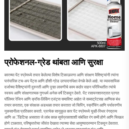
प्रोफेशनल-ग्रेड थांबता आणि सुरक्षा
कारच्या पेंट स्प्रेमध्ये तयार केलेल्या विशेष टिकाऊपणा आणि संरक्षण वैशिष्ट्यांनी त्यांना
पारंपारिक टच-अप पेंट्स आणि हौशी-ग्रेड उत्पादनांपेक्षा वेगळे केले आहे. या व्यावसायिक
दर्जाच्या वैशिष्ट्यांनी दुरुस्ती आणि पुन्हा लावणीचे काम कठोर वाहन परिस्थितीत त्यांचे
स्वरूप आणि संरक्षणात्मक गुणधर्म अनेक वर्षे टिकवून ठेवते. पेंट रसायनशास्त्रात प्रगत
पॉलिमर रेजिन आणि क्रॉस-लिंकिंग एजंट्स समाविष्ट आहेत जे सब्सट्रेटसह आण्विक बंध
तयार करतात, एक संरक्षक अडथळा तयार करतात जो चिपिंग, स्क्रॅचिंग आणि पर्यावरणीय
नुकसानीला प्रतिकार करतो. प्रत्येक सानुकूल कार पेंट स्प्रेमध्ये यूव्ही-स्थिर रंगद्रव्य
आणि अॅडिटिव्ह असतात जे लांब काळ सूर्यप्रकाशाशी संबंधित रंग कमी होणे आणि चिखल
होणे टाळतात, परिष्कृततेचा जीवंत देखावा त्याच्या सेवा आयुष्यादरम्यान टिकवून ठेवतात.