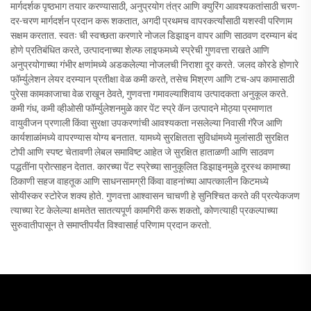
मार्गदर्शक पृष्ठभाग तयार करण्यासाठी, अनुप्रयोग तंत्र आणि क्युरिंग आवश्यकतांसाठी चरण-
दर-चरण मार्गदर्शन प्रदान करू शकतात, अगदी प्रथमच वापरकर्त्यांसाठी यशस्वी परिणाम
सक्षम करतात. स्वतः ची स्वच्छता करणारे नोजल डिझाइन वापर आणि साठवण दरम्यान बंद
होणे प्रतिबंधित करते, उत्पादनाच्या शेल्फ लाइफमध्ये स्प्रेची गुणवत्ता राखते आणि
अनुप्रयोगाच्या गंभीर क्षणांमध्ये अडकलेल्या नोजलची निराशा दूर करते. जलद कोरडे होणारे
फॉर्म्युलेशन लेयर दरम्यान प्रतीक्षा वेळ कमी करते, तसेच मिश्रण आणि टच-अप कामासाठी
पुरेसा कामकाजाचा वेळ राखून ठेवते, गुणवत्ता गमावल्याशिवाय उत्पादकता अनुकूल करते.
कमी गंध, कमी व्हीओसी फॉर्म्युलेशनमुळे कार पेंट स्प्रे कॅन उत्पादने मोठ्या प्रमाणात
वायुवीजन प्रणाली किंवा सुरक्षा उपकरणांची आवश्यकता नसलेल्या निवासी गॅरेज आणि
कार्यशाळांमध्ये वापरण्यास योग्य बनतात. यामध्ये सुरक्षितता सुविधांमध्ये मुलांसाठी सुरक्षित
टोपी आणि स्पष्ट चेतावणी लेबल समाविष्ट आहेत जे सुरक्षित हाताळणी आणि साठवण
पद्धतींना प्रोत्साहन देतात. कारच्या पेंट स्प्रेच्या सानुकूलित डिझाइनमुळे दूरस्थ कामाच्या
ठिकाणी सहज वाहतूक आणि साधनसामग्री किंवा वाहनांच्या आपत्कालीन किटमध्ये
सोयीस्कर स्टोरेज शक्य होते. गुणवत्ता आश्वासन चाचणी हे सुनिश्चित करते की प्रत्येकजण
त्याच्या रेट केलेल्या क्षमतेत सातत्यपूर्ण कामगिरी करू शकतो, कोणत्याही प्रकल्पाच्या
सुरुवातीपासून ते समाप्तीपर्यंत विश्वासार्ह परिणाम प्रदान करतो.