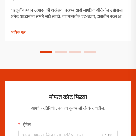
वाहतुकीदरम्यान उत्पादनाची अखंडता राखण्यासाठी जागतिक ऑरोसोल उद्योगाला
अनेक आव्हानांना सामोरे जावे लागते. तापमानातील चढ-उतार, दाबातील बदल आणि
हाताळणीच्या समस्यांपासून मोकळे व्हायला ऑरोसोल उत्पादकांनी व्यापक
उपाययोजना राबविल्या पाहिजेत.
अधिक पहा
मोफत कोट मिळवा
आमचे प्रतिनिधी लवकरच तुमच्याशी संपर्क साधतील.
ईमेल
0/100