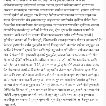
यामध्ये गंज रोखणारे पदार्थ समाविष्ट आहेत जे धातूच्या पृष्ठभागांना गंज आणि
ऑक्सिडेशनपासून सक्रियपणे संरक्षण करतात, दुरुस्ती केलेल्या भागांची स्ट्रक्चरल
अखंडता मानक पेंट्स काय साध्य करू शकतात त्यापेक्षा जास्त वाढवते. हवामान प्रतिकार
चाचणी दर्शवते की सानुकूल कार पेंट स्प्रे फिनिश अत्यंत तापमान चढउतार सहन करू
शकते, हिवाळ्यातील थंड हवामानापासून उन्हाळ्याच्या उष्णतेपर्यंत, क्रॅकिंग, पीलिंग किंवा
चिकटविणे गमावल्याशिवाय. पेंट फॉर्म्युलामध्ये तयार केलेला रासायनिक प्रतिकार सामान्य
ऑटोमोटिव्ह द्रव्यांपासून जसे की पेट्रोल, तेल, ब्रेक द्रव आणि स्वच्छता रसायने जे
सामान्यतः कमी दर्जाचे रंग दागतात किंवा खराब करतात. घर्षण प्रतिरोधक गुणधर्म हे
सुनिश्चित करतात की नियमित धुणे, वॅक्सिंग आणि वापरातून सामान्य पोशाख झाल्यावरही पेंट
केलेल्या पृष्ठभागांना त्यांचे गुळगुळीत समाप्ती टिकवून ठेवते. कार पेंट स्प्रेच्या सानुकूल स्व-
स्तरित वैशिष्ट्यांनी ब्रशचे चिन्ह आणि स्प्रे नमुन्यातील अनियमितता कमी करण्यास मदत
होते, जे फॅक्टरी पेंट गुणवत्तेशी जुळणारे गुळगुळीत, व्यावसायिक स्वरूप तयार करते. पेंट
फिल्ममध्ये इंजिनिअरिंग केलेली लवचिकता त्याला सब्सट्रेट मटेरियलसह विस्तार आणि
कॉन्ट्रॅक्ट करण्याची परवानगी देते, जे ताणतणावामुळे क्रॅक होणे टाळते जे बर्याचदा कठोर
पेंट सिस्टममध्ये वेळोवेळी विकसित होते. बहुस्तरीय संरक्षण प्रणालीमध्ये प्राइमर, रंगीत
कोट आणि स्पष्ट कोट घटक समाविष्ट आहेत जे सर्वसमावेशक पृष्ठभाग संरक्षण आणि दृश्य
अपील प्रदान करण्यासाठी एकत्र काम करतात. गुणवत्ता चाचणी प्रोटोकॉल सुनिश्चित
करतात की प्रत्येक सानुकूल कार पेंट स्प्रे टिकाऊपणा, चिकटपणा आणि दीर्घायुष्यासाठी
OEM पेंट वैशिष्ट्यांची पूर्तता करू शकते किंवा त्यापेक्षा जास्त असू शकते. या उत्पादनांनी
दिलेली उत्कृष्ट सुरक्षा वाहनाचे स्वरूप टिकवून ठेवून आणि नंतर महागड्या दुरुस्तीस
कारणीभूत ठरू शकणार्या मूलभूत नुकसानीपासून रोखून वाहनाची किंमत टिकवून ठेवण्यास
मदत करते.