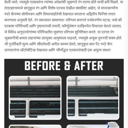
केली जाते, ज्यामुळे ग्राहकांना त्यांच्या अपेक्षांशी जुळणारे रंग प्राप्त होते याची हमी मिळते. या
तंत्रज्ञानामध्ये सानुकूल रंग आणि विशेष प्रभाव देखील समाविष्ट आहेत, जे वापरकर्त्यांना
स्प्रे कॅनच्या सोयीस्कर आणि विश्वासार्हतेची देखभाल करताना अद्वितीय फिनिश तयार
करण्यास अनुमती देते. रंग समजावर सामान्यतः परिणाम करणारे पर्यावरणीय घटक, जसे की
प्रकाश परिस्थिती आणि पृष्ठभागाची तयारी, फॉर्म्युलेशन प्रक्रियेत विचारात घेतले जातात,
जे विविध अनुप्रयोगांच्या परिस्थितीत सुसंगत परिणाम सुनिश्चित करते. या प्रगत रंग
जुळवणीची क्षमता वाहनांच्या उपयुक्त आयुष्याला वाढवते, ज्यामुळे अचूक दुरुस्ती शक्य होते
जी पुनर्विक्री मूल्य आणि सौंदर्यवादी अपील कायम ठेवते, सानुकूल कार पेंट स्प्रे कॅन
उत्पादनांना ऑटोमोटिव्ह देखभाल आणि जीर्णोद्धार प्रकल्पांसाठी एक अमूल्य साधन