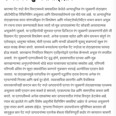
कारच्या पेंट स्प्रे कॅन सिस्टममध्ये समाकलित केलेले अत्याधुनिक रंग जुळवणी तंत्रज्ञान
ऑटोमोटिव्ह रिफिनिशिंग अचूकता आणि विश्वासार्हतेमध्ये एक मोठे यश आहे. या अत्याधुनिक
तंत्रज्ञानाचा वापर संगणकीकृत रंग विश्लेषण आणि स्पेक्ट्रोफोटोमीटर वाचन करून अचूक
रंग रचना तयार करण्यासाठी केला जातो जो मूळ उत्पादकांच्या पेंट कोडशी अपवादात्मक
अचूकतेने जुळतो. या प्रक्रियेची सुरुवात प्रगत डिजिटल रंग जुळवणी उपकरणांनी होते जी
विद्यमान पेंट पृष्ठभागाचे विश्लेषण करते. अनेक प्रकाश स्रोत आणि कोन वापरून संपूर्ण रंग
प्रोफाइल, धातूच्या फ्लेक्स, मोती प्रभाव आणि मानवी डोळ्यांनी चुकवू शकणार्या सूक्ष्म रंग
बदल यासह कॅप्चर करते. कारमध्ये बनवलेल्या प्रत्येक पेंट स्प्रेला या तंत्रज्ञानाचा फायदा
होऊ शकतो. कारखाना नियंत्रित मिश्रण प्रक्रियेद्वारे प्रत्येक कॅनमध्ये अचूक रंग तपशील
असतो. रंग जुळवणी प्रणालीमध्ये पेंट वृद्ध होणे, हवामानातील प्रभाव आणि मूळ
कारखान्याच्या अनुप्रयोगांमध्ये थोडे बदल यासारख्या घटकांचा समावेश आहे, परिणामी
परिणामी अंतिम रंग सूत्र समायोजित करणारे नुकसान भरपाई अल्गोरिदम प्रदान केले
जातात. या तंत्रज्ञानामुळे पारंपारिक रंग जुळवणी पद्धतींना त्रास देणाऱ्या अनेक रंग
प्रयत्नांची निराशा आणि खर्च दूर होतो. व्यावसायिक कारागीर आणि वैयक्तिक
वापरकर्त्यांनाही कस्टम कार पेंट स्प्रे उत्पादनांनी प्रगत रंग जुळवणी तंत्रज्ञानासह प्रथमच
अचूकता कशी प्रदान करू शकते हे समजते, प्रकल्पाचा वेळ आणि सामग्रीचा कचरा कमी
करते. या प्रणालीमध्ये अनेक दशकांच्या कार उत्पादनातील रंगांचा विस्तृत डेटाबेस आहे.
त्यात बंद झालेले रंग आणि विशेष आवृत्तीचे फिनिशिंग समाविष्ट आहेत जे अन्यथा अचूकपणे
पुन्हा तयार करणे अशक्य होईल. गुणवत्ता नियंत्रण उपाययोजना सुनिश्चित करतात की
सानुकूल कार पेंट स्प्रे उत्पादनांच्या प्रत्येक बॅचला पॅकेजिंगपूर्वी कठोर रंग सत्यापन चाचणी