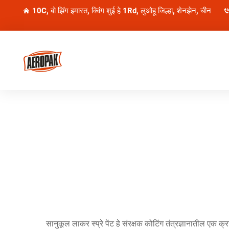
10C, बो झिंग इमारत, क्विंग शुई हे 1Rd, लुओहू जिल्हा, शेनझेन, चीन
सानुकूल लाकर स्प्रे पेंट हे संरक्षक कोटिंग तंत्रज्ञानातील एक क