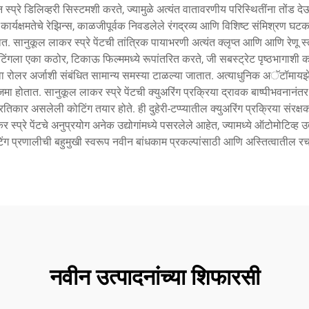
्प्रे डिलिव्हरी सिस्टमशी करते, ज्यामुळे अत्यंत वातावरणीय परिस्थितींना तोंड दे
उच्च कार्यक्षमतेचे रेझिन्स, काळजीपूर्वक निवडलेले रंगद्रव्य आणि विशिष्ट संमिश्रण घ
सानुकूल लाकर स्प्रे पेंटची तांत्रिक पायाभरणी अत्यंत क्लृप्त आणि आणि रेणू स्
टिंगला एका कठोर, टिकाऊ फिल्ममध्ये रूपांतरित करते, जी सबस्ट्रेट पृष्ठभागाशी क
ंवा रोलर अर्जाशी संबंधित सामान्य समस्या टाळल्या जातात. अत्याधुनिक अॅटॉमायझेशन
जमा होतात. सानुकूल लाकर स्प्रे पेंटची क्युअरिंग प्रक्रिया द्रावक बाष्पीभवनानंतर
्रतिकार असलेली कोटिंग तयार होते. ही दुहेरी-टप्प्यातील क्युअरिंग प्रक्रिया सं
कर स्प्रे पेंटचे अनुप्रयोग अनेक उद्योगांमध्ये पसरलेले आहेत, ज्यामध्ये ऑटोमोटिव
िंग प्रणालीची बहुमुखी स्वरूप नवीन बांधकाम प्रकल्पांसाठी आणि अस्तित्वातील रचनां
नवीन उत्पादनांच्या शिफारसी