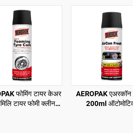
AK फोमिंग टायर केअर
AEROPAK एअरकॉन फ
मिलि टायर फोमी क्लीनर
200ml ऑटोमोटिव्
त्याही घासण्याची किंवा
डीओडोरायझेशन आणि
ीण कामाची गरज नाही
रिफ्रेशमेंट