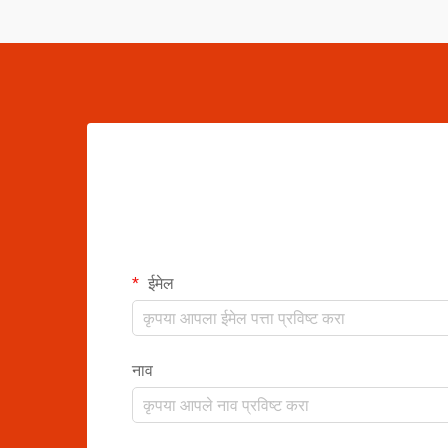
ईमेल
नाव