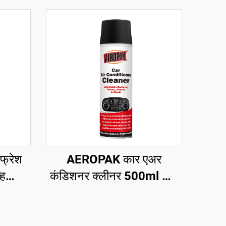
्रेश
AEROPAK कार एअर
ह
कंडिशनर क्लीनर 500ml कार
 एअर
AC क्लीनर नो हार्म