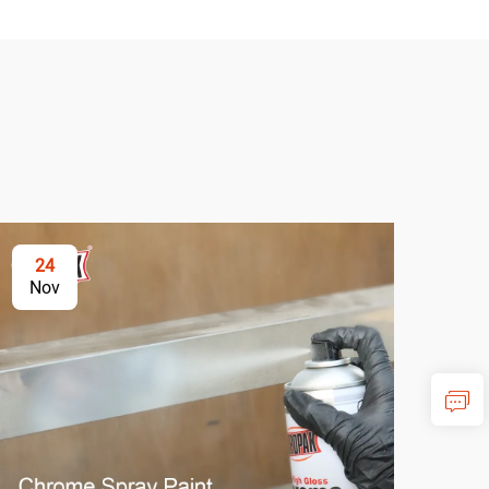
24
2
Nov
No