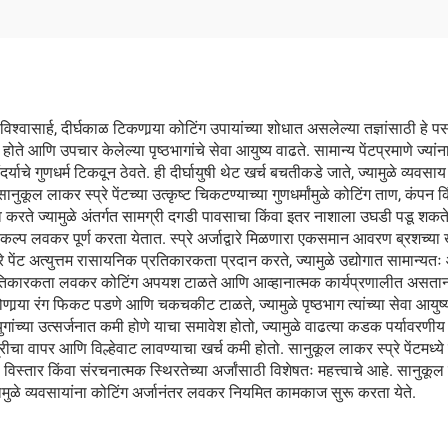
श्वासार्ह, दीर्घकाळ टिकणार्‍या कोटिंग उपायांच्या शोधात असलेल्या तज्ञांसाठी हे प
े आणि उपचार केलेल्या पृष्ठभागांचे सेवा आयुष्य वाढते. सामान्य पेंटप्रमाणे ज्यांन
ंदर्याचे गुणधर्म टिकवून ठेवते. ही दीर्घायुषी थेट खर्च बचतीकडे जाते, ज्यामुळे व्यवस
 सानुकूल लाकर स्प्रे पेंटच्या उत्कृष्ट चिकटण्याच्या गुणधर्मांमुळे कोटिंग ताण, कंप
े ज्यामुळे अंतर्गत सामग्री दगडी पावसाचा किंवा इतर नाशाला उघडी पडू शकते. पारंप
्रकल्प लवकर पूर्ण करता येतात. स्प्रे अर्जाद्वारे मिळणारा एकसमान आवरण ब्रशच्या
 पेंट अत्युत्तम रासायनिक प्रतिकारकता प्रदान करते, ज्यामुळे उद्योगात सामान्
निक प्रतिकारकता लवकर कोटिंग अपयश टाळते आणि आव्हानात्मक कार्यप्रणालीत असतानाह
ार्‍या रंग फिकट पडणे आणि चकचकीट टाळते, ज्यामुळे पृष्ठभाग त्यांच्या सेवा आयुष्यात 
गांच्या उत्सर्जनात कमी होणे याचा समावेश होतो, ज्यामुळे वाढत्या कडक पर्यावरणीय 
ग्रीचा वापर आणि विल्हेवाट लावण्याचा खर्च कमी होतो. सानुकूल लाकर स्प्रे पेंटमध्
ा विस्तार किंवा संरचनात्मक स्थिरतेच्या अर्जांसाठी विशेषतः महत्त्वाचे आहे. सानुकूल
ुळे व्यवसायांना कोटिंग अर्जानंतर लवकर नियमित कामकाज सुरू करता येते.