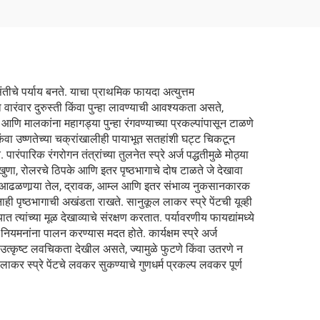
संतीचे पर्याय बनते. याचा प्राथमिक फायदा अत्युत्तम
ा वारंवार दुरुस्ती किंवा पुन्हा लावण्याची आवश्यकता असते,
ाय आणि मालकांना महागड्या पुन्हा रंगवण्याच्या प्रकल्पांपासून टाळणे
न किंवा उष्णतेच्या चक्रांखालीही पायाभूत सतहांशी घट्ट चिकटून
ारिक रंगरोगन तंत्रांच्या तुलनेत स्प्रे अर्ज पद्धतीमुळे मोठ्या
 खुणा, रोलरचे ठिपके आणि इतर पृष्ठभागाचे दोष टाळते जे देखावा
यतः आढळणार्‍या तेल, द्रावक, आम्ल आणि इतर संभाव्य नुकसानकारक
ी पृष्ठभागाची अखंडता राखते. सानुकूल लाकर स्प्रे पेंटची यूव्ही
त्यांच्या मूळ देखाव्याचे संरक्षण करतात. पर्यावरणीय फायद्यांमध्ये
नियमनांना पालन करण्यास मदत होते. कार्यक्षम स्प्रे अर्ज
ये उत्कृष्ट लवचिकता देखील असते, ज्यामुळे फुटणे किंवा उतरणे न
 लाकर स्प्रे पेंटचे लवकर सुकण्याचे गुणधर्म प्रकल्प लवकर पूर्ण