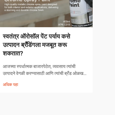
स्वतंत्र ऑरोसॉल पेंट पर्याय कसे
व्या
उत्पादन ब्रँडिंगला मजबूत करू
करत
शकतात?
व्याव
स्पर्ध
आजच्या स्पर्धात्मक बाजारपेठेत, व्यवसाय त्यांची
तंत्र
उत्पादने वेगळी करण्यासाठी आणि त्यांची ब्रँड ओळख
अधिक
चुका 
मजबूत करण्यासाठी नाविन्यपूर्ण मार्ग शोधत असतात.
अधिक पहा
क्षेत्
एक शक्तिशाली पण अनेकदा दुर्लक्षित केलेले उपाय
म्हणजे स्वतंत्र ऑरोसॉल पेंट अर्जाचा रणनीतिक
वापर...