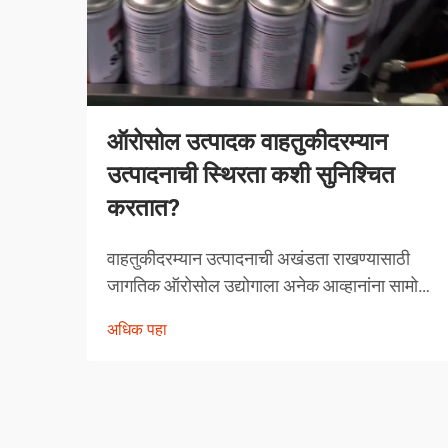
ऑरोसोल उत्पादक वाहतुकीदरम्यान
उत्पादनाची स्थिरता कशी सुनिश्चित
करतात?
वाहतुकीदरम्यान उत्पादनाची अखंडता राखण्यासाठी
जागतिक ऑरोसोल उद्योगाला अनेक आव्हानांना सामोरे
जावे लागते. तापमानातील चढ-उतार, दाबातील बदल
अधिक पहा
आणि हाताळणीच्या समस्यांपासून मोकळे व्हायला
ऑरोसोल उत्पादकांनी व्यापक उपाययोजना राबविल्या
पाहिजेत.