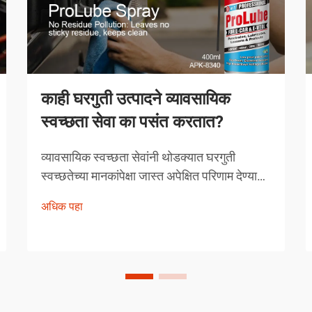
काही घरगुती उत्पादने व्यावसायिक
स्वच्छता सेवा का पसंत करतात?
व्यावसायिक स्वच्छता सेवांनी थोडक्यात घरगुती
स्वच्छतेच्या मानकांपेक्षा जास्त अपेक्षित परिणाम देण्यावर
आपली प्रतिष्ठा उभारली आहे. त्यांच्याद्वारे निवडलेली
अधिक पहा
उत्पादने अनियंत्रित निवड नसून, त्यांची प्रभावीता
सिद्ध झालेली अशी काळजीपूर्वक निवडलेली
उपाययोजना आहेत.