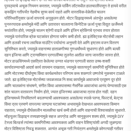
पुरवठ्याचे अचूक नियमन करतात, ज्यामुळे पार्किंग लॉटमधील हालचालींपासून ते हायवे वरील
क्रूझिंग गतीपर्यंत नेहमीच सुगम कार्य राहते आणि वास्तविक-वेळेतील चालन
परिस्थितींनुसार ऊर्जा वापराचे अनुकूलन होते. मोटर डिझाइनमध्ये अंतर्भूत असलेल्या
पुनरुत्पादक क्षमतेमुळे मंदी आणि उतारावर चालताना किनेटिक ऊर्जा पुन्हा विद्युत ऊर्जेमध्ये
रूपांतरित होते, ज्यामुळे चालन श्रेणी वाढते आणि इंजिन ब्रेकिंगचे प्रभाव तयार होतात
ज्यामुळे पारंपारिक ब्रेक घटकांवर होणारा घर्षण कमी होतो. ह्या इलेक्ट्रिक मोटर्सची लहान
आणि हलकी रचना लवचिक माउंटिंग पर्यायांना अनुमती देते आणि इष्टतम वजन वितरण
सुनिश्चित करते, ज्यामुळे वाहनाच्या हाताळणीच्या गुणधर्मांमध्ये सुधारणा होते आणि बल्की
दहन इंजिन्स आणि ट्रान्समिशन प्रणालींच्या तुलनेत आतील जागा जास्तीत जास्त होते.
मोटर हाऊसिंगमध्ये एकत्रित केलेल्या उन्नत थंडगार प्रणाली सतत उच्च-शक्ती
कार्यादरम्यानही आदर्श कार्य तापमान राखतात, ज्यामुळे सातत्यपूर्ण कामगिरी सुनिश्चित होते
आणि मोटरच्या दीर्घायुष्य किंवा कार्यक्षमतेवर परिणाम करू शकणारे उष्णतेचे नुकसान टाळले
जाते. ह्या इलेक्ट्रिक मोटर्सच्या जवळजवळ निःशब्द कार्यामुळे आवाजाचे प्रदूषण दूर होते
आणि चालकांना संभाषणे, संगीत किंवा आसपासच्या नैसर्गिक आवाजांचा आनंद घेण्यासाठी एक
शांत चालन वातावरण निर्माण होते, ज्यात इंजिनच्या आवाजाचा त्रास होत नाही. दहन
इंजिन्समध्ये नियमितपणे बदलण्याची आवश्यकता असलेल्या स्पार्क प्लग्स, फिल्टर्स, बेल्ट्स
किंवा द्रव प्रमाणे वापरल्या जाणार्‍या घटकांच्या अभावामुळे देखभाल आवश्यकता किमान
राहतात, ज्यामुळे दीर्घकालीन मालकीचा खर्च कमी होतो आणि वाहनाची विश्वासार्हता सुधारते.
मॉड्यूलर डिझाइन तत्त्वज्ञानामुळे सहज अपग्रेड आणि सानुकूलन शक्य होते, ज्यामुळे DIY
टेस्ला बिल्डर्स त्यांच्या कामगिरीच्या आवश्यकता आणि वाहन वैशिष्ट्यांशी अगदी जुळणार्‍या
मोटर विशिष्टता निवडू शकतात. अत्यंत अचूक गती नियंत्रण क्षमतेमुळे कोणत्याही गतीवर