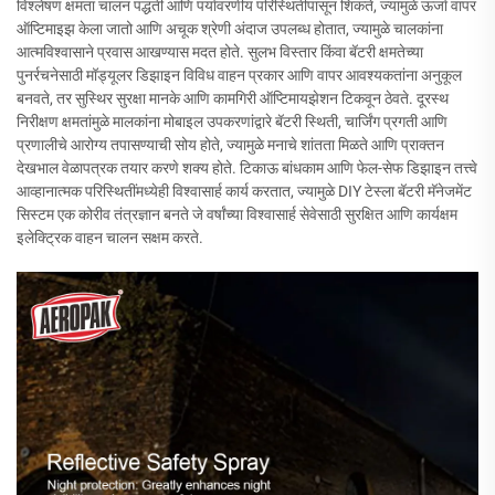
विश्लेषण क्षमता चालन पद्धती आणि पर्यावरणीय परिस्थितींपासून शिकते, ज्यामुळे ऊर्जा वापर
ऑप्टिमाइझ केला जातो आणि अचूक श्रेणी अंदाज उपलब्ध होतात, ज्यामुळे चालकांना
आत्मविश्वासाने प्रवास आखण्यास मदत होते. सुलभ विस्तार किंवा बॅटरी क्षमतेच्या
पुनर्रचनेसाठी मॉड्यूलर डिझाइन विविध वाहन प्रकार आणि वापर आवश्यकतांना अनुकूल
बनवते, तर सुस्थिर सुरक्षा मानके आणि कामगिरी ऑप्टिमायझेशन टिकवून ठेवते. दूरस्थ
निरीक्षण क्षमतांमुळे मालकांना मोबाइल उपकरणांद्वारे बॅटरी स्थिती, चार्जिंग प्रगती आणि
प्रणालीचे आरोग्य तपासण्याची सोय होते, ज्यामुळे मनाचे शांतता मिळते आणि प्राक्तन
देखभाल वेळापत्रक तयार करणे शक्य होते. टिकाऊ बांधकाम आणि फेल-सेफ डिझाइन तत्त्वे
आव्हानात्मक परिस्थितींमध्येही विश्वासार्ह कार्य करतात, ज्यामुळे DIY टेस्ला बॅटरी मॅनेजमेंट
सिस्टम एक कोरीव तंत्रज्ञान बनते जे वर्षांच्या विश्वासार्ह सेवेसाठी सुरक्षित आणि कार्यक्षम
इलेक्ट्रिक वाहन चालन सक्षम करते.