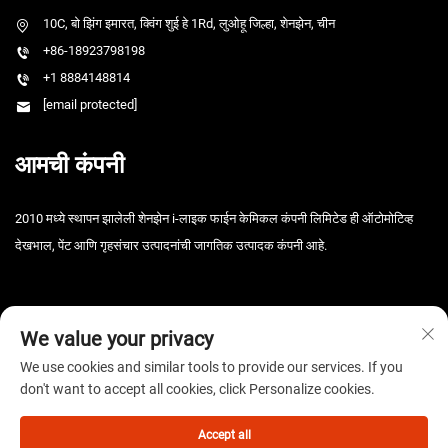
10C, बो झिंग इमारत, क्विंग शुई हे 1Rd, लुओहू जिल्हा, शेनझेन, चीन
+86-18923798198
+1 8884148814
[email protected]
आमची कंपनी
2010 मध्ये स्थापन झालेली शेनझेन i-लाइक फाईन केमिकल कंपनी लिमिटेड ही ऑटोमोटिव्ह
देखभाल, पेंट आणि गृहसंचार उत्पादनांची जागतिक उत्पादक कंपनी आहे.
We value your privacy
We use cookies and similar tools to provide our services. If you
don't want to accept all cookies, click Personalize cookies.
कॉपीराइट © 2025 शेनझेन आय-लाइक फाइन केमिकल कंपनी लिमिटेड. सर्व हक्क राखीव. -
गोपनीयता धोरण
Accept all