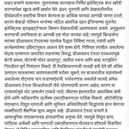
वाहन बनवणे सामान्यतः तुलनात्मक कारखाना-निर्मित इलेक्ट्रिक कार खरेदी
करण्यापेक्षा खूपच कमी खर्चात येते. इंधन, दुरुस्ती आणि देखभालीवरील
दीर्घकालीन बचतीचा विचार केल्यास हा आर्थिक फायदा आणखी जास्त ठरतो,
कारण शेकडो गतिमान भागांच्या जटिल आंतरिक दहन इंजिन्सच्या तुलनेत
इलेक्ट्रिक ड्राइव्हट्रेन्सला किमान देखभालीची आवश्यकता असते. अनुकूलन
करण्याची लवचिकता हा आणखी एक मोठा फायदा आहे, ज्यामुळे बिल्डर्सना
त्यांच्या डीआयवाय टेस्लाच्या प्रत्येक पैलूला विशिष्ट गरजा, पसंती आणि
कार्यक्षमतेच्या उद्दिष्टांनुसार आकार देणे शक्य होते. निश्चित तपशील असलेल्या
मोठ्या प्रमाणात उत्पादित वाहनांच्या विरुद्ध, डीआयवाय टेस्ला प्रकल्पांमुळे
बॅटरी क्षमता, मोटरची पॉवर आउटपुट, आतील रचना आणि बाह्य स्टाइलिंग
निवडीवर पूर्ण नियंत्रण मिळते. ही वैयक्तिकरणाची पातळी हमी देते की अंतिम
उत्पादन मालकाच्या आवश्यकतांशी बरोबर जुळते, तर बाजारातील वाहनांमध्ये
असलेल्या तोट्यांस भाग पाडण्याऐवजी. पर्यावरणास असलेले फायदे अनेक
डीआयवाय टेस्ला बिल्डर्ससाठी मोठे प्रेरणादायी कारण आहेत, कारण या
प्रकल्पांमुळे थेट उत्सर्जन टाळले जाते, जीवाश्म इंधनावरील अवलंबित्व कमी
होते आणि नवीकरणीय ऊर्जेच्या एकत्रीकरणाला पाठिंबा मिळतो. ऑटोमोटिव्ह
तंत्रज्ञान, विद्युत प्रणाली आणि सुस्थिर अभियांत्रिकी सिद्धांतांचे ज्ञान घेणाऱ्या
व्यक्तींसाठी शैक्षणिक मूल्य अमूल्य आहे. डीआयवाय टेस्ला बनवणे हे
अत्याधुनिक तंत्रज्ञानासह हाताळणीचा अनुभव देते, ज्यामुळे विद्युत काम,
यांत्रिक असेंब्ली आणि प्रणाली एकत्रीकरणात मौल्यवान कौशल्ये विकसित