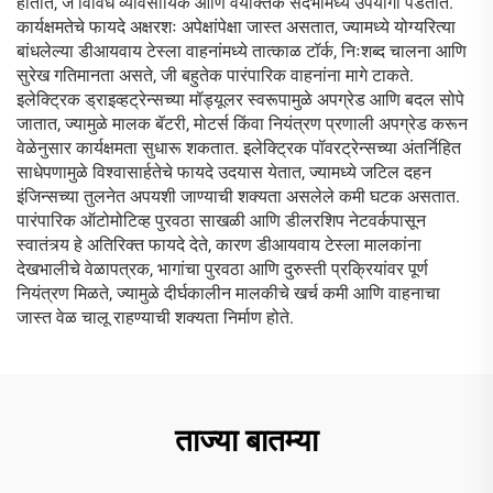
होतात, जे विविध व्यावसायिक आणि वैयक्तिक संदर्भांमध्ये उपयोगी पडतात.
कार्यक्षमतेचे फायदे अक्षरशः अपेक्षांपेक्षा जास्त असतात, ज्यामध्ये योग्यरित्या
बांधलेल्या डीआयवाय टेस्ला वाहनांमध्ये तात्काळ टॉर्क, निःशब्द चालना आणि
सुरेख गतिमानता असते, जी बहुतेक पारंपारिक वाहनांना मागे टाकते.
इलेक्ट्रिक ड्राइव्हट्रेन्सच्या मॉड्यूलर स्वरूपामुळे अपग्रेड आणि बदल सोपे
जातात, ज्यामुळे मालक बॅटरी, मोटर्स किंवा नियंत्रण प्रणाली अपग्रेड करून
वेळेनुसार कार्यक्षमता सुधारू शकतात. इलेक्ट्रिक पॉवरट्रेन्सच्या अंतर्निहित
साधेपणामुळे विश्वासार्हतेचे फायदे उदयास येतात, ज्यामध्ये जटिल दहन
इंजिन्सच्या तुलनेत अपयशी जाण्याची शक्यता असलेले कमी घटक असतात.
पारंपारिक ऑटोमोटिव्ह पुरवठा साखळी आणि डीलरशिप नेटवर्कपासून
स्वातंत्र्य हे अतिरिक्त फायदे देते, कारण डीआयवाय टेस्ला मालकांना
देखभालीचे वेळापत्रक, भागांचा पुरवठा आणि दुरुस्ती प्रक्रियांवर पूर्ण
नियंत्रण मिळते, ज्यामुळे दीर्घकालीन मालकीचे खर्च कमी आणि वाहनाचा
जास्त वेळ चालू राहण्याची शक्यता निर्माण होते.
ताज्या बातम्या