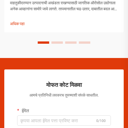
वाहतुकीदरम्यान उत्पादनाची अखंडता राखण्यासाठी जागतिक ऑरोसोल उद्योगाला
अनेक आव्हानांना सामोरे जावे लागते. तापमानातील चढ-उतार, दाबातील बदल आणि
हाताळणीच्या समस्यांपासून मोकळे व्हायला ऑरोसोल उत्पादकांनी व्यापक
उपाययोजना राबविल्या पाहिजेत.
अधिक पहा
मोफत कोट मिळवा
आमचे प्रतिनिधी लवकरच तुमच्याशी संपर्क साधतील.
ईमेल
0/100