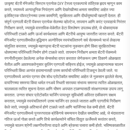
उत्कृष्ट बॅटरी मॅनेजमेंट सिस्टम प्रत्येक DIY टेस्ला प्रकल्पाचे तांत्रिक हृदय म्हणून काम
करते, ज्यामध्ये अत्याधुनिक नियंत्रण आणि देखरेखीच्या क्षमता समाविष्ट आहेत ज्या
इलेक्ट्रिक पॉवरट्रेनच्या उत्तम कामगिरी, सुरक्षितता आणि दीर्घायुष्याची खात्री देतात. ही
संपूर्ण प्रणाली बॅटरी पॅकभर प्रत्येक सेलच्या व्होल्टेज, तापमान आणि करंट प्रवाहाचे निरंतर
निरीक्षण करते, ज्यामुळे वास्तविक-वेळेतील डेटा विश्लेषण उपलब्ध होते, जे धोकादायक
परिस्थिती टाळते आणि ऊर्जा कार्यक्षमता आणि बॅटरीचे आयुष्य जास्तीत जास्त करते. बॅटरी
मॅनेजमेंट प्रणालीमधील बुद्धिमान अल्गोरिदम स्वयंचलितपणे सर्व सेल्समध्ये चार्ज लेव्हल्स
संतुलित करतात, ज्यामुळे महागड्या बॅटरी घटकांना नुकसान होणे किंवा सुरक्षिततेच्या
धोक्याच्या परिस्थिती निर्माण होणे टाळले जाते. तापमान निरीक्षण क्षमता बॅटरी पॅकमध्ये
रणनीतीनुसार ठेवलेल्या अनेक सेन्सर्सचा वापर करतात जेणेकरून उष्ण ठिकाणे ओळखता
येतील आणि आवश्यकतेनुसार कूलिंग प्रणाली सक्रिय होईल, ज्यामुळे आव्हानात्मक चालन
परिस्थिती किंवा अत्यंत हवामानातही उत्तम कार्याची परिस्थिती टिकवून ठेवली जाते. या
प्रणालीमध्ये अत्यंत प्रगत दोष शोध प्रोटोकॉल समाविष्ट आहेत जे नुकसान झालेले सेल्स,
वायरिंगच्या समस्या किंवा थर्मल रनअवे स्थिती सारख्या संभाव्य समस्या त्वरित ओळखतात,
चालकाला त्वरित सूचना देतात आणि भीषण अपघात टाळण्यासाठी संरक्षणात्मक उपाय लागू
करतात. उन्नत संचार प्रोटोकॉल चार्जिंग पायाभूत सुविधांशी अविरत एकीकरण सक्षम
करतात, ज्यामुळे स्वयंचलितपणे उत्तम चार्जिंग दर ठरवले जातात आणि प्रगतीचे निरीक्षण
केले जाते, ज्यामुळे अतिचार्ज होणे टाळले जाते आणि चार्जिंगचा वेळ कमी होतो. बॅटरी
मॅनेजमेंट प्रणालीमध्ये पुनरुत्पादक ब्रेकिंगचे समन्वयन देखील समाविष्ट आहे, जे मंदावताना
गतिज ऊर्जा गोळा करते आणि तिचे कार्यक्षमतेने संचित विद्युत ऊर्जेमध्ये रूपांतर करते,
ज्यामुळे चालन श्रेणी लक्षणीयरीत्या वाढते आणि ब्रेकचा घसारा कमी होतो. भविष्यकाळातील