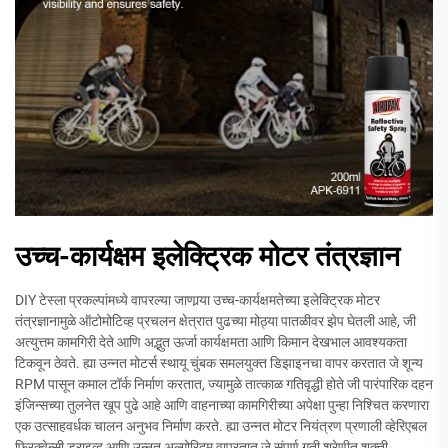
उच्च-कार्यक्षम इलेक्ट्रिक मोटर तंत्रज्ञान
DIY टेस्ला प्रकल्पांमध्ये वापरल्या जाणार्‍या उच्च-कार्यक्षमतेच्या इलेक्ट्रिक मोटर
तंत्रज्ञानामुळे ऑटोमोटिव्ह प्रचलन क्षेत्रात पुढच्या मोठ्या पातळीवर झेप घेतली आहे, जी
अत्युत्तम कामगिरी देते आणि अद्भुत ऊर्जा कार्यक्षमता आणि किमान देखभाल आवश्यकता
टिकवून ठेवते. ह्या उन्नत मोटर्स स्थायू चुंबक समलयुक्त डिझाइनचा वापर करतात जे शून्य
RPM पासून कमाल टॉर्क निर्माण करतात, ज्यामुळे तात्काळ गतिवृद्धी होते जी पारंपारिक दहन
इंजिन्सच्या तुलनेत खूप पुढे आहे आणि वाहनाच्या कामगिरीच्या अपेक्षा पुन्हा निश्चित करणारा
एक उत्साहवर्धक चालन अनुभव निर्माण करते. ह्या उन्नत मोटर नियंत्रण प्रणाली व्हेरिएबल
फ्रिक्वेन्सी ड्राइव्ह आणि उन्नत अल्गोरिदम वापरतात जे संपूर्ण गती श्रेणीत शक्ती