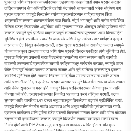
पुरवतात आणि बांधकाम प्रकल्पांदरम्यान उद्भवणाऱ्या आव्हानांसाठी उपाय प्रदान करतात.
तांत्रिक समर्थन सेवा अभियांत्रिकी तज्ञांशी थेट संपर्क साधण्यासाठी अनेक संप्रेषण मार्ग
प्रदान करतात, ज्यामुळे बिल्डर्सना त्यांच्या प्रकल्पांदरम्यान तांत्रिक प्रश्न किंवा
अप्रत्याशित समस्या आल्यास वेळेवर मदत मिळते. संपूर्ण भाग सूची आणि स्रोत मार्गदर्शिका
विशिष्ट घटक, शिफारसीत आपूर्तिदार आणि गुणवत्ता मानदंड ओळखून खरेदी प्रक्रिया सोपी
करतात, ज्यामुळे पूर्ण झालेल्या वाहनात संपूर्ण कालावधीसाठी सुसंगतता आणि विश्वासार्हता
सुनिश्चित होते. तपशीलवार वायरिंग आराखडे आणि विद्युत आरेख स्पष्ट मार्गदर्शन प्रदान
करतात जटिल विद्युत कनेक्शन्ससाठी, तसेच सुरक्षा प्रोटोकॉल्स समाविष्ट करतात ज्यामुळे
धोकादायक चुका टाळल्या जातात आणि योग्य प्रकारे सिस्टम एकत्रित होणे सुनिश्चित होते.
गुणवत्ता नियंत्रण तपासणी याद्या बिल्डर्सना प्रणालीच्या योग्य स्थापना आणि कार्याची
तपासणी करण्यासाठी प्रणालीगत चाचणी प्रक्रियांमधून मार्गदर्शन करतात, ज्यामुळे वाहन
सेवेत येण्यापूर्वी संभाव्य समस्या टाळल्या जातात आणि पूर्ण झालेल्या प्रकल्पातून इष्टतम
कामगिरी सुनिश्चित होते. समस्या निवारण मार्गदर्शिका सामान्य समस्यांना सामोरे जातात
आणि प्रणालीगत निदान प्रक्रिया प्रदान करतात ज्यामुळे बिल्डर्सना समस्या ओळखण्यास
आणि वेळेत सुधारण्यास मदत होते, ज्यामुळे बिल्ड प्रक्रियेदरम्यान वेळेचा नुकसान आणि
निराशा कमी होते. दस्तऐवजीकरणात नियमित अद्ययावत करणे तांत्रिक प्रगती, घटक
सुधारणा आणि जागतिक DIY टेस्ला समुदायाकडून शिकलेल्या धड्यांचे प्रतिबिंबित करते,
ज्यामुळे बिल्डर्सना नेहमीच सर्वात अद्ययावत आणि अचूक माहितीची प्रवेशयोग्यता राहते.
प्रमाणन कार्यक्रम आणि पूर्णत्व बॅजेस यशस्वी बिल्ड्सचे मान्यता देतात आणि योग्य बांधकाम
तंत्रज्ञानाची प्रमाणीकरण करतात, ज्यामुळे बिल्डर्सना त्यांच्या यशाबद्दल आत्मविश्वास
निर्माण होतो आणि DIY टेस्ला समुदायात गुणवत्ता मानदंड स्थापित होतात. मॉड्यूलर