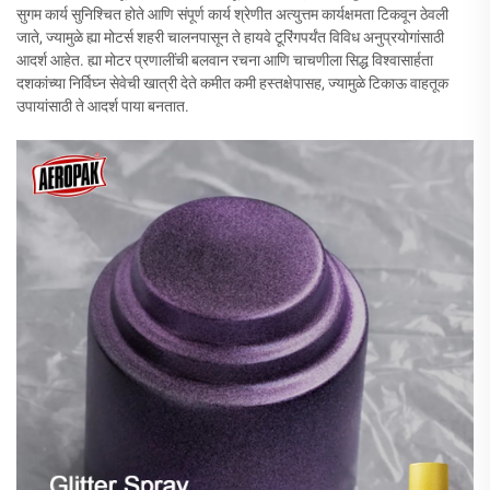
सुगम कार्य सुनिश्चित होते आणि संपूर्ण कार्य श्रेणीत अत्युत्तम कार्यक्षमता टिकवून ठेवली
जाते, ज्यामुळे ह्या मोटर्स शहरी चालनपासून ते हायवे टूरिंगपर्यंत विविध अनुप्रयोगांसाठी
आदर्श आहेत. ह्या मोटर प्रणालींची बलवान रचना आणि चाचणीला सिद्ध विश्वासार्हता
दशकांच्या निर्विघ्न सेवेची खात्री देते कमीत कमी हस्तक्षेपासह, ज्यामुळे टिकाऊ वाहतूक
उपायांसाठी ते आदर्श पाया बनतात.