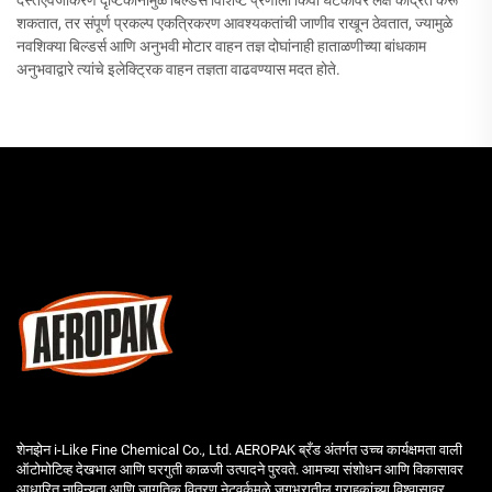
दस्तऐवजीकरण दृष्टिकोनामुळे बिल्डर्स विशिष्ट प्रणाली किंवा घटकांवर लक्ष केंद्रित करू
शकतात, तर संपूर्ण प्रकल्प एकत्रिकरण आवश्यकतांची जाणीव राखून ठेवतात, ज्यामुळे
नवशिक्या बिल्डर्स आणि अनुभवी मोटार वाहन तज्ञ दोघांनाही हाताळणीच्या बांधकाम
अनुभवाद्वारे त्यांचे इलेक्ट्रिक वाहन तज्ञता वाढवण्यास मदत होते.
शेनझेन i-Like Fine Chemical Co., Ltd. AEROPAK ब्रँड अंतर्गत उच्च कार्यक्षमता वाली
ऑटोमोटिव्ह देखभाल आणि घरगुती काळजी उत्पादने पुरवते. आमच्या संशोधन आणि विकासावर
आधारित नाविन्यता आणि जागतिक वितरण नेटवर्कमुळे जगभरातील ग्राहकांच्या विश्वासावर