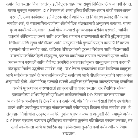
रूपांतरित करतात किंवा स्वतंत्र इलेक्ट्रिक वाहनांच्या संपूर्ण निर्मितीसाठी परवानगी देतात.
याच्या मूलभूत स्वरूपात, DIY टेस्लामध्ये अत्याधुनिक लिथियम-आयन बॅटरी व्यवस्थापन
प्रणाली, उच्च कार्यक्षमता इलेक्ट्रिक मोटर्स आणि प्रगत नियंत्रण इलेक्ट्रॉनिक्सचा
समावेश आहे, जे व्यावसायिक-दर्जाच्या ऑटोमोटिव्ह तंत्रज्ञानाचे अनुकरण करतात. याच्या
मुख्य कार्यांमध्ये मंदावताना ऊर्जा गोळा करणारी पुनरुत्पादक ब्रेकिंग प्रणाली, चार्जिंग
चक्रांचे ऑप्टिमाइझ करणे आणि अत्यधिक तापमान टाळण्यासाठी बॅटरीचे बुद्धिमत्तापूर्वक
निरीक्षण आणि सुगम गतिशीलता आणि अत्युत्तम टॉर्क गुणधर्म प्रदान करणारी नियंत्रण
प्रणाली यांचा समावेश आहे. तांत्रिक वैशिष्ट्यांमध्ये दूरस्थ निरीक्षण आणि निदानासाठी
वायरलेस कनेक्टिव्हिटी मॉड्यूल्स, इष्टतम कार्यात्मक तापमान राखणारी प्रगत थर्मल
व्यवस्थापन प्रणाली आणि विशिष्ट कामगिरी आवश्यकतांनुसार सानुकूलन शक्य करणारी
मॉड्यूलर निर्माण पद्धतींचा समावेश आहे. DIY टेस्ला प्रकल्पांचा वापर वैयक्तिक वाहतूक
आणि मनोरंजक वाहने ते व्यावसायिक फ्लीट रूपांतरणे आणि शैक्षणिक प्रदर्शने अशा अनेक
क्षेत्रांमध्ये होतो. ऑटोमोटिव्ह उत्साही व्यक्ती आधुनिक इलेक्ट्रिक पॉवरट्रेन्ससह क्लासिक
कार्सचे पुनर्स्थापन करण्यासाठी ह्या प्रणालींचा वापर करतात, तर शैक्षणिक संस्था
हाताळणीच्या अभियांत्रिकी प्रशिक्षण कार्यक्रमांसाठी DIY टेस्ला घटक वापरतात.
व्यावसायिक अर्जांमध्ये डिलिव्हरी वाहन रूपांतरणे, औद्योगिक स्थळांसाठी विशेष उपयोगिता
वाहने आणि उदयोन्मुख वाहतूक संकल्पनांसाठी प्रोटोटाइप विकास यांचा समावेश आहे. हे
तंत्रज्ञान निर्मात्यांना उत्कृष्ट कामगिरी गुणांक प्राप्त करण्यास अनुमती देते, ज्यामुळे अनेक
DIY टेस्ला प्रकल्प उत्पादन इलेक्ट्रिक वाहनांच्या तुलनेत गतिशीलता प्रदान करतात, तर
ऊर्जा कार्यक्षमता आणि पारंपारिक दहन इंजिन्सच्या तुलनेत कमी पर्यावरणीय परिणाम
राखतात.