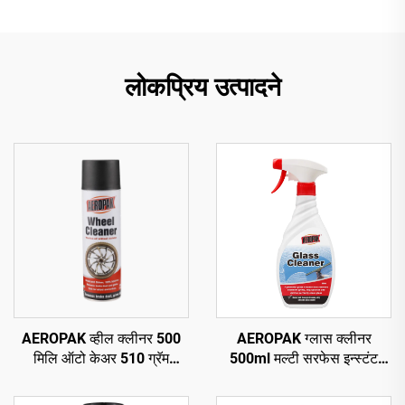
लोकप्रिय उत्पादने
AEROPAK व्हील क्लीनर 500
AEROPAK ग्लास क्लीनर
मिलि ऑटो केअर 510 ग्रॅम
500ml मल्टी सरफेस इन्स्टंट
चाकांसाठी कार सफाई
ग्लास क्लीनर फॉर कार अँड
हाऊसहोल्ड