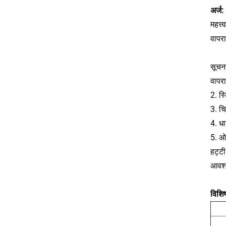
अर्ज:
महत्त्
वापरा
सूचन
वापरा
2. स्
3. चि
4. ध
5. ओल
हट्टी
आवश्य
विशिष