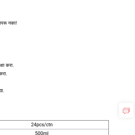
वापरू नका!
्षा करा.
करा.
या.
24pcs/ctn
500ml