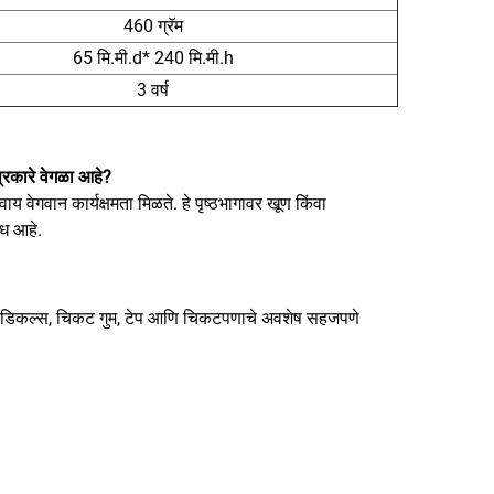
460 ग्रॅम
65 मि.मी.d* 240 मि.मी.h
3 वर्ष
प्रकारे वेगळा आहे?
य वेगवान कार्यक्षमता मिळते. हे पृष्ठभागावर खूण किंवा
ंध आहे.
कर्स, डिकल्स, चिकट गुम, टेप आणि चिकटपणाचे अवशेष सहजपणे