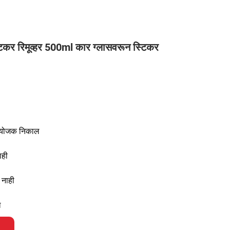
र रिमूव्हर 500ml कार ग्लासवरून स्टिकर
संयोजक निकाल
ाही
 नाही
ल