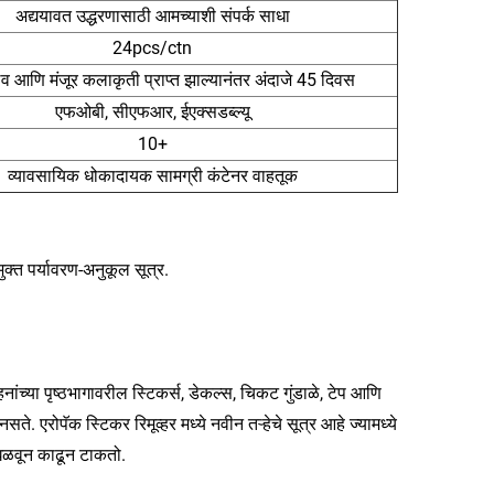
अद्ययावत उद्धरणासाठी आमच्याशी संपर्क साधा
24pcs/ctn
ेव आणि मंजूर कलाकृती प्राप्त झाल्यानंतर अंदाजे 45 दिवस
एफओबी, सीएफआर, ईएक्सडब्ल्यू
10+
व्यावसायिक धोकादायक सामग्री कंटेनर वाहतूक
्त पर्यावरण-अनुकूल सूत्र.
ांच्या पृष्ठभागावरील स्टिकर्स, डेकल्स, चिकट गुंडाळे, टेप आणि
रोपॅक स्टिकर रिमूव्हर मध्ये नवीन तऱ्हेचे सूत्र आहे ज्यामध्ये
घळवून काढून टाकतो.