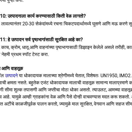
रिया पुन्हा करा.
न10: उत्पादनाला कार्य करण्यासाठी किती वेळ लागतो?
: लावल्यानंतर 20-30 सेकंदांमध्ये रचना चिकटपदार्थामध्ये घुसणे आणि मऊ करणे सुर
न11: हे उत्पादन सर्व पृष्ठभागांसाठी सुरक्षित आहे का?
: काच, क्रोम, धातू आणि वाहनांच्या पृष्ठभागासाठी डिझाइन केलेले असले तरीही, 
न नेहमी प्रथम स्पॉट टेस्ट करा.
ंग आणि वाहतूक
सॉल
उत्पादने
या धोकादायक मालाच्या श्रेणीमध्ये येतात, विशेषतः UN1950, IMO2.
ाची क्षमता नसते. बहुतेक एजंट धोकादायक मालाची वाहतूक सामान्य मालाप्रमाणे करण्
ी सीमा शुल्क तपासणी आणि जप्तीचा मोठा धोका असतो. त्याउलट, आमच्या वाहतूक ए
व आहे. यामुळे आम्ही ग्राहकांना वेळ आणि पैसे दोन्ही वाचवण्यास मदत करू शकत
ित अटींचे काळजीपूर्वक पालन करतो, ज्यामुळे माल सुरक्षित, वेगवान आणि सहज सीमा 