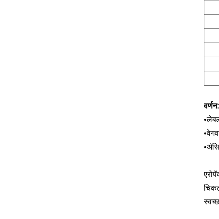
वर्णन:
लेबल
•
वेगव
•
अ‍ॅ
•
एरोपॅ
चिकट 
स्वच