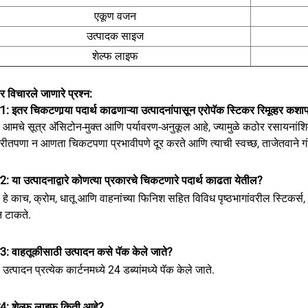
एकूण वजन
उत्पादक साइज
शेल्फ लाइफ
ार विचारले जाणारे प्रश्न:
न1: इतर चिकटणार्‍या पदार्थ काढणाऱ्या उत्पादनांपासून एरोपॅक स्टिकर रिमूव्हर कशा
: आमचे सूत्र अ‍ॅसिटोन-मुक्त आणि पर्यावरण-अनुकूल आहे, ज्यामुळे कठोर रसायनांशिवा
ीतपणा न आणता चिकटपणा प्रभावीपणे दूर करते आणि त्याची स्वच्छ, ताजेतवाने ग
न2: या उत्पादनाद्वारे कोणत्या प्रकारचे चिकटणारे पदार्थ काढता येतील?
: हे काच, क्रोम, धातू आणि वाहनांच्या फिनिश सहित विविध पृष्ठभागांवरील स्टि
न टाकते.
न3: वाहतूकीसाठी उत्पादन कसे पॅक केले जाते?
: उत्पादन प्रत्येक कार्टनमध्ये 24 डब्यांमध्ये पॅक केले जाते.
्न4: शेल्फ लाइफ किती आहे?