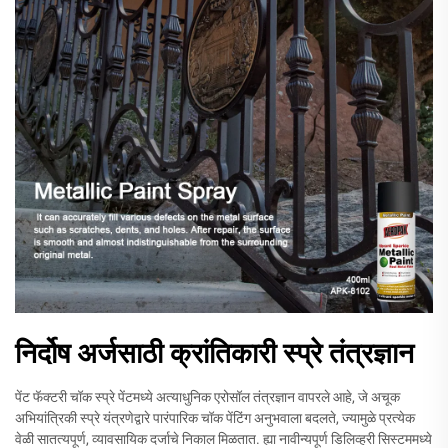
निर्दोष अर्जसाठी क्रांतिकारी स्प्रे तंत्रज्ञान
पेंट फॅक्टरी चॉक स्प्रे पेंटमध्ये अत्याधुनिक एरोसॉल तंत्रज्ञान वापरले आहे, जे अचूक
अभियांत्रिकी स्प्रे यंत्रणेद्वारे पारंपारिक चॉक पेंटिंग अनुभवाला बदलते, ज्यामुळे प्रत्येक
वेळी सातत्यपूर्ण, व्यावसायिक दर्जाचे निकाल मिळतात. ह्या नावीन्यपूर्ण डिलिव्हरी सिस्टममध्ये