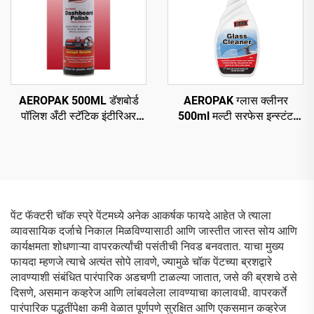
AEROPAK 500ML डॅशबोर्ड
AEROPAK ग्लास क्लीनर
पॉलिश अँटी स्टॅटिक इंटीरिअर
500ml मल्टी सरफेस इन्स्टंट
क्लीन अँड प्रोटेक्ट
ग्लास क्लीनर फॉर कार अँड
हाऊसहोल्ड
पेंट फॅक्टरी चॉक स्प्रे पेंटमध्ये अनेक आकर्षक फायदे आहेत जे त्याला
व्यावसायिक दर्जाचे निकाल मिळविण्यासाठी आणि जास्तीत जास्त सोय आणि
कार्यक्षमता शोधणाऱ्या वापरकर्त्यांची पसंतीची निवड बनवतात. याचा मुख्य
फायदा म्हणजे त्याचे अत्यंत सोपे लावणे, ज्यामुळे चॉक पेंटच्या ब्रशद्वारे
लावण्याशी संबंधित पारंपारिक अडचणी टाळल्या जातात, जसे की ब्रशचे ठसे
दिसणे, असमान कव्हरेज आणि लांबवलेला लावण्याचा कालावधी. वापरकर्ते
पारंपारिक पद्धतींपेक्षा कमी वेळात पूर्णपणे सुरक्षित आणि एकसमान कव्हरेज