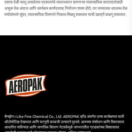
एकाच वेळी चालू असलेल्या प्रकल्पांचे व्यवस्थापन करणाऱ्या व्यावसायिक करारदारांसाठी
अचूक वेळ अंदाज आणि कार्यक्षम कार्यप्रवाह नियोजन शक्य होते, तर घरमालक उपलब्ध वेळ
मर्यादांमध्ये सुंदर, व्यावसायिक दिसणारे निकाल मिळवू शकतात याची खात्री बाळगू शकतात.
शेनझेन i-Like Fine Chemical Co., Ltd. AEROPAK ब्रँड अंतर्गत उच्च कार्यक्षमता वाली
ऑटोमोटिव्ह देखभाल आणि घरगुती काळजी उत्पादने पुरवते. आमच्या संशोधन आणि विकासावर
आधारित नाविन्यता आणि जागतिक वितरण नेटवर्कमुळे जगभरातील ग्राहकांच्या विश्वासावर