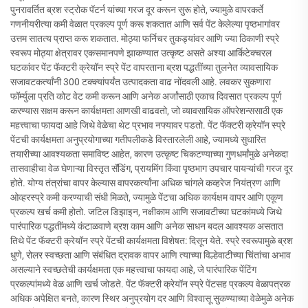
पुनरावर्तित ब्रश स्ट्रोक पॅटर्न यांच्या गरज दूर करून सुरू होते, ज्यामुळे वापरकर्ते
गणनीयरीत्या कमी वेळात प्रकल्प पूर्ण करू शकतात आणि सर्व पेंट केलेल्या पृष्ठभागांवर
उत्तम सातत्य प्राप्त करू शकतात. मोठ्या फर्निचर तुकड्यांवर आणि ज्या ठिकाणी स्प्रे
स्वरूप मोठ्या क्षेत्रावर एकसमानपणे झाकण्यात उत्कृष्ट असते अश्या आर्किटेक्चरल
घटकांवर पेंट फॅक्टरी क्रेयॉन स्प्रे पेंट वापरताना ब्रश पद्धतींच्या तुलनेत व्यावसायिक
सजावटकर्त्यांनी 300 टक्क्यांपर्यंत उत्पादकता वाढ नोंदवली आहे. लवकर सुकणारा
फॉर्म्युला प्रति कोट वेट कमी करून आणि अनेक अर्जांसाठी एकाच दिवसात प्रकल्प पूर्ण
करण्यास सक्षम करून कार्यक्षमता आणखी वाढवतो, जो व्यावसायिक ऑपरेशन्ससाठी एक
महत्त्वाचा फायदा आहे जिथे वेळेचा थेट प्रभाव नफ्यावर पडतो. पेंट फॅक्टरी क्रेयॉन स्प्रे
पेंटची कार्यक्षमता अनुप्रयोगाच्या गतीपलीकडे विस्तारलेली आहे, ज्यामध्ये सुधारित
तयारीच्या आवश्यकता समाविष्ट आहेत, कारण उत्कृष्ट चिकटण्याच्या गुणधर्मांमुळे अनेकदा
तासवाहीचा वेळ घेणाऱ्या विस्तृत सॅंडिंग, प्रायमिंग किंवा पृष्ठभाग उपचार पायऱ्यांची गरज दूर
होते. योग्य तंत्रांचा वापर केल्यास वापरकर्त्यांना अधिक चांगले कव्हरेज नियंत्रण आणि
ओव्हरस्प्रे कमी करण्याची संधी मिळते, ज्यामुळे पेंटचा अधिक कार्यक्षम वापर आणि एकूण
प्रकल्प खर्च कमी होतो. जटिल डिझाइन, नक्षीकाम आणि सजावटीच्या घटकांमध्ये जिथे
पारंपारिक पद्धतींमध्ये कंटाळवाणे ब्रश काम आणि अनेक साधन बदल आवश्यक असतात
तिथे पेंट फॅक्टरी क्रेयॉन स्प्रे पेंटची कार्यक्षमता विशेषत: दिसून येते. स्प्रे स्वरूपामुळे ब्रश
धुणे, रोलर स्वच्छता आणि संबंधित द्रावक वापर आणि त्याच्या विल्हेवाटीच्या चिंतांचा अभाव
असल्याने स्वच्छतेची कार्यक्षमता एक महत्त्वाचा फायदा आहे, जे पारंपारिक पेंटिंग
प्रकल्पांमध्ये वेळ आणि खर्च जोडते. पेंट फॅक्टरी क्रेयॉन स्प्रे पेंटसह प्रकल्प वेळापत्रक
अधिक अपेक्षित बनते, कारण स्थिर अनुप्रयोग दर आणि विश्वासू सुकण्याच्या वेळेमुळे अनेक