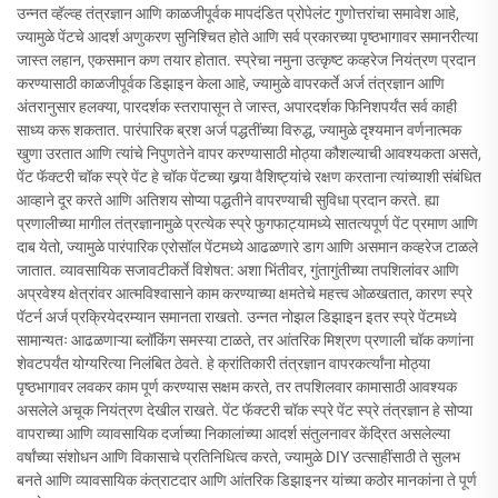
उन्नत व्हॅल्व्ह तंत्रज्ञान आणि काळजीपूर्वक मापदंडित प्रोपेलंट गुणोत्तरांचा समावेश आहे,
ज्यामुळे पेंटचे आदर्श अणुकरण सुनिश्चित होते आणि सर्व प्रकारच्या पृष्ठभागावर समानरीत्या
जास्त लहान, एकसमान कण तयार होतात. स्प्रेचा नमुना उत्कृष्ट कव्हरेज नियंत्रण प्रदान
करण्यासाठी काळजीपूर्वक डिझाइन केला आहे, ज्यामुळे वापरकर्ते अर्ज तंत्रज्ञान आणि
अंतरानुसार हलक्या, पारदर्शक स्तरापासून ते जास्त, अपारदर्शक फिनिशपर्यंत सर्व काही
साध्य करू शकतात. पारंपारिक ब्रश अर्ज पद्धतींच्या विरुद्ध, ज्यामुळे दृश्यमान वर्णनात्मक
खुणा उरतात आणि त्यांचे निपुणतेने वापर करण्यासाठी मोठ्या कौशल्याची आवश्यकता असते,
पेंट फॅक्टरी चॉक स्प्रे पेंट हे चॉक पेंटच्या खर्‍या वैशिष्ट्यांचे रक्षण करताना त्यांच्याशी संबंधित
आव्हाने दूर करते आणि अतिशय सोप्या पद्धतीने वापरण्याची सुविधा प्रदान करते. ह्या
प्रणालीच्या मागील तंत्रज्ञानामुळे प्रत्येक स्प्रे फुगफाट्यामध्ये सातत्यपूर्ण पेंट प्रमाण आणि
दाब येतो, ज्यामुळे पारंपारिक एरोसॉल पेंटमध्ये आढळणारे डाग आणि असमान कव्हरेज टाळले
जातात. व्यावसायिक सजावटीकर्ते विशेषत: अशा भिंतीवर, गुंतागुंतीच्या तपशिलांवर आणि
अप्रवेश्य क्षेत्रांवर आत्मविश्वासाने काम करण्याच्या क्षमतेचे महत्त्व ओळखतात, कारण स्प्रे
पॅटर्न अर्ज प्रक्रियेदरम्यान समानता राखतो. उन्नत नोझल डिझाइन इतर स्प्रे पेंटमध्ये
सामान्यतः आढळणाऱ्या ब्लॉकिंग समस्या टाळते, तर आंतरिक मिश्रण प्रणाली चॉक कणांना
शेवटपर्यंत योग्यरित्या निलंबित ठेवते. हे क्रांतिकारी तंत्रज्ञान वापरकर्त्यांना मोठ्या
पृष्ठभागावर लवकर काम पूर्ण करण्यास सक्षम करते, तर तपशिलवार कामासाठी आवश्यक
असलेले अचूक नियंत्रण देखील राखते. पेंट फॅक्टरी चॉक स्प्रे पेंट स्प्रे तंत्रज्ञान हे सोप्या
वापराच्या आणि व्यावसायिक दर्जाच्या निकालांच्या आदर्श संतुलनावर केंद्रित असलेल्या
वर्षांच्या संशोधन आणि विकासाचे प्रतिनिधित्व करते, ज्यामुळे DIY उत्साहींसाठी ते सुलभ
बनते आणि व्यावसायिक कंत्राटदार आणि आंतरिक डिझाइनर यांच्या कठोर मानकांना ते पूर्ण