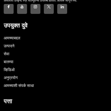
असलेली उत्कृष्ट स्प्रे सोल्यूशन्स उपलब्ध होतात. अधिक जाणून घ्या.
उपयुक्त दुवे
आमच्याबद्दल
उत्पादने
सेवा
बातम्या
व्हिडिओ
अनुप्रयोग
आमच्याशी संपर्क साधा
पत्ता