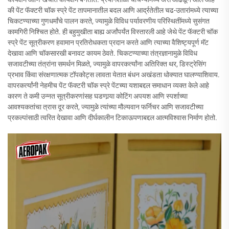
की पेंट फॅक्टरी चॉक स्प्रे पेंट तापमानातील बदल आणि आर्द्रतेतील चढ-उतारांमध्ये त्याच्या
चिकटण्याच्या गुणधर्मांचे पालन करते, ज्यामुळे विविध पर्यावरणीय परिस्थितींमध्ये सुसंगत
कामगिरी निश्चित होते. ही बहुमुखीता बाह्य अर्जांपर्यंत विस्तारली आहे जेथे पेंट फॅक्टरी चॉक
स्प्रे पेंट सूत्रीकरण हवामान प्रतिरोधकता प्रदान करते आणि त्याच्या वैशिष्ट्यपूर्ण मॅट
देखावा आणि चॉकसारखी बनावट कायम ठेवते. चिकटण्याच्या तंत्रज्ञानामुळे विविध
सजावटीच्या तंत्रांना समर्थन मिळते, ज्यामुळे वापरकर्त्यांना अतिरिक्त थर, डिस्ट्रेसिंग
प्रभाव किंवा संरक्षणात्मक टॉपकोट्स लावता येतात बंधन अखंडता धोक्यात घालण्याशिवाय.
वापरकर्त्यांनी नेहमीच पेंट फॅक्टरी चॉक स्प्रे पेंटच्या यशाबद्दल समाधान व्यक्त केले आहे
कारण ते कमी उन्नत सूत्रीकरणांसह घडणार्‍या कोटिंग अपयश आणि स्पर्शाच्या
आवश्यकतांचा त्रास दूर करते, ज्यामुळे त्यांच्या मौल्यवान फर्निचर आणि सजावटीच्या
प्रकल्पांसाठी त्वरित देखावा आणि दीर्घकालीन टिकाऊपणाबद्दल आत्मविश्वास निर्माण होतो.