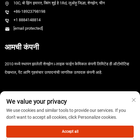
10C, बो झिंग इमारत, क्विंग शुई हे 1Rd, लुओहू जिल्हा, शेनझेन, चीन
+86-18923798198
+1 8884148814
[email protected]
आमची कंपनी
2010 मध्ये स्थापन झालेली शेनझेन i-लाइक फाईन केमिकल कंपनी लिमिटेड ही ऑटोमोटिव्ह
देखभाल, पेंट आणि गृहसंचार उत्पादनांची जागतिक उत्पादक कंपनी आहे.
We value your privacy
We use cookies and similar tools to provide our services. If you
don't want to accept all cookies, click Personalize cookies.
कॉपीराइट © 2025 शेनझेन आय-लाइक फाइन केमिकल कंपनी लिमिटेड. सर्व हक्क राखीव. -
गोपनीयता धोरण
Accept all