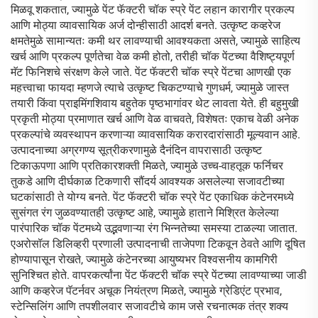
मिळवू शकतात, ज्यामुळे पेंट फॅक्टरी चॉक स्प्रे पेंट लहान कारागीर प्रकल्प
आणि मोठ्या व्यावसायिक अर्ज दोन्हीसाठी आदर्श बनते. उत्कृष्ट कव्हरेज
क्षमतेमुळे सामान्यतः कमी थर लावण्याची आवश्यकता असते, ज्यामुळे साहित्य
खर्च आणि प्रकल्प पूर्णतेचा वेळ कमी होतो, तरीही चॉक पेंटच्या वैशिष्ट्यपूर्ण
मॅट फिनिशचे संरक्षण केले जाते. पेंट फॅक्टरी चॉक स्प्रे पेंटचा आणखी एक
महत्त्वाचा फायदा म्हणजे त्याचे उत्कृष्ट चिकटण्याचे गुणधर्म, ज्यामुळे जास्त
तयारी किंवा प्राइमिंगशिवाय बहुतेक पृष्ठभागांवर थेट लावता येते. ही बहुमुखी
प्रकृती मोठ्या प्रमाणात खर्च आणि वेळ वाचवते, विशेषतः एकाच वेळी अनेक
प्रकल्पांचे व्यवस्थापन करणाऱ्या व्यावसायिक करारदारांसाठी मूल्यवान आहे.
उत्पादनाच्या अग्रगण्य सूत्रीकरणामुळे दैनंदिन वापरासाठी उत्कृष्ट
टिकाऊपणा आणि प्रतिकारशक्ती मिळते, ज्यामुळे उच्च-वाहतूक फर्निचर
तुकडे आणि दीर्घकाळ टिकणारी सौंदर्य आवश्यक असलेल्या सजावटीच्या
घटकांसाठी ते योग्य बनते. पेंट फॅक्टरी चॉक स्प्रे पेंट एकाधिक कंटेनरमध्ये
सुसंगत रंग जुळवण्यातही उत्कृष्ट आहे, ज्यामुळे हाताने मिश्रित केलेल्या
पारंपारिक चॉक पेंटमध्ये उद्भवणाऱ्या रंग भिन्नतेच्या समस्या टाळल्या जातात.
एअरोसॉल डिलिव्हरी प्रणाली उत्पादनाची ताजेपणा टिकवून ठेवते आणि दूषित
होण्यापासून रोखते, ज्यामुळे कंटेनरच्या आयुष्यभर विश्वसनीय कामगिरी
सुनिश्चित होते. वापरकर्त्यांना पेंट फॅक्टरी चॉक स्प्रे पेंटच्या लावण्याच्या जाडी
आणि कव्हरेज पॅटर्नवर अचूक नियंत्रण मिळते, ज्यामुळे ग्रेडिएंट प्रभाव,
स्टेन्सिलिंग आणि तपशीलवार सजावटीचे काम जसे रचनात्मक तंत्र शक्य