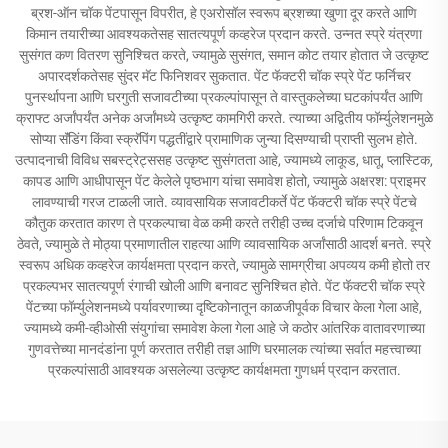
ब्रश-ऑन चॉक पेंटपासून विपरीत, हे एअरोसॉल स्वरूप ब्रशच्या खुणा दूर करते आणि
किमान तयारीच्या आवश्यकतेसह सातत्यपूर्ण कव्हरेज प्रदान करते. उन्नत स्प्रे यंत्रणा
सुसंगत कण वितरण सुनिश्चित करते, ज्यामुळे सुसंगत, समान कोट तयार होतात जे उत्कृष्ट
अपारदर्शकतेसह सुंदर मॅट फिनिशवर सुकतात. पेंट फॅक्टरी चॉक स्प्रे पेंट फर्निचर
पुनर्स्थापना आणि घरगुती सजावटीच्या प्रकल्पांपासून ते वास्तुकलेच्या घटकांपर्यंत आणि
क्राफ्ट अर्जांपर्यंत अनेक अर्जांमध्ये उत्कृष्ट कामगिरी करते. त्याच्या अद्वितीय फॉर्म्युलेशनमुळे
सोप्या सॅंडिंग किंवा स्क्रॅपिंग पद्धतींद्वारे प्रामाणिक जुन्या दिसण्याची प्राप्ती सुलभ होते.
उत्पादनाची विविध सबस्ट्रेट्ससह उत्कृष्ट सुसंगतता आहे, ज्यामध्ये लाकूड, धातू, प्लास्टिक,
कापड आणि आधीपासून पेंट केलेले पृष्ठभाग यांचा समावेश होतो, ज्यामुळे अक्षरश: प्राइमर
लावण्याची गरज टाळली जाते. व्यावसायिक सजावटीकर्ते पेंट फॅक्टरी चॉक स्प्रे पेंटचे
कौतुक करतात कारण ते प्रकल्पाचा वेळ कमी करते तरीही उच्च दर्जाचे परिणाम टिकवून
ठेवते, ज्यामुळे ते मोठ्या प्रमाणातील राहत्या आणि व्यावसायिक अर्जांसाठी आदर्श बनते. स्प्रे
स्वरूप अधिक कव्हरेज कार्यक्षमता प्रदान करते, ज्यामुळे सामग्रीचा अपव्यय कमी होतो तर
प्रकल्पभर सातत्यपूर्ण रंगाची खोली आणि बनावट सुनिश्चित होते. पेंट फॅक्टरी चॉक स्प्रे
पेंटच्या फॉर्म्युलेशनमध्ये पर्यावरणाच्या दृष्टिकोनातून काळजीपूर्वक विचार केला गेला आहे,
ज्यामध्ये कमी-व्हीओसी संयुगांचा समावेश केला गेला आहे जे कठोर आंतरिक वातावरणाच्या
गुणवत्तेच्या मानदंडांना पूर्ण करतात तरीही तज्ञ आणि घरमालक त्यांच्या सर्वात महत्त्वाच्या
प्रकल्पांसाठी आवश्यक असलेल्या उत्कृष्ट कार्यक्षमता गुणधर्म प्रदान करतात.