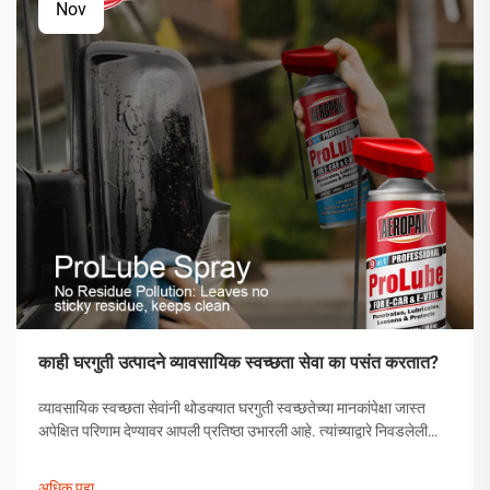
Nov
काही घरगुती उत्पादने व्यावसायिक स्वच्छता सेवा का पसंत करतात?
व्यावसायिक स्वच्छता सेवांनी थोडक्यात घरगुती स्वच्छतेच्या मानकांपेक्षा जास्त
अपेक्षित परिणाम देण्यावर आपली प्रतिष्ठा उभारली आहे. त्यांच्याद्वारे निवडलेली
उत्पादने अनियंत्रित निवड नसून, त्यांची प्रभावीता सिद्ध झालेली अशी
काळजीपूर्वक निवडलेली उपाययोजना आहेत.
अधिक पहा