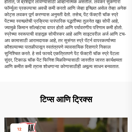
होतात, जे ब्रशद्वारे लावण्यासाठी आव्हानात्मक असतील. लवकर सुकणारा
फॉर्म्युला प्रकल्पाचा अवधी कमी करतो आणि जेव्हा इच्छित असेल तेव्हा अनेक
कोट्स लवकर पूर्ण करण्यास अनुमती देतो. तसेच, पेंट फॅक्टरी चॉक स्प्रे
पेंटच्या स्वच्छतेची प्रक्रिया पारंपारिक पद्धतींच्या तुलनेत खूप सोपी आहे,
ज्यामुळे किमान सॉल्व्हंटचा वापर होतो आणि पर्यावरणीय परिणाम कमी होतो.
स्प्रेच्या स्वरूपाची वाहतूक सोयीस्कर आहे आणि साइटवरील अर्ज आणि टच-
अप कामासाठी आरामदायक आहे, तर सुसंगत स्प्रे पॅटर्न वापरकर्त्याच्या
कौशल्याच्या पातळीपासून स्वतंत्रपणे व्यावसायिक दिसणारे निकाल
सुनिश्चित करते. हे सर्व फायदे एकत्रितपणे पेंट फॅक्टरी चॉक स्प्रे पेंटला
सुंदर, टिकाऊ चॉक पेंट फिनिश मिळविण्यासाठी जास्तीत जास्त कार्यक्षमता
आणि कमीत कमी त्रास शोधणाऱ्या कोणासाठीही अमूल्य साधन बनवतात.
टिप्स आणि ट्रिक्स
12