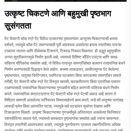
उत्कृष्ट चिकटणे आणि बहुमुखी पृष्ठभाग
सुसंगतता
पेंट फॅक्टरी चॉक स्प्रे पेंट विविध प्रकारच्या पृष्ठभागांवर अत्युत्तम चिकटण्याची क्षमता
दर्शवते, ज्यामुळे चॉक पेंट लावण्यासाठी पूर्वी आवश्यक असलेल्या बर्‍याच तयारीच्या पायऱ्या
टाळल्या जातात आणि दीर्घकाळ टिकणारे, टिकाऊ निकाल मिळतात. ही अद्भुत बहुमुखीता
उन्नत सूत्रीकरणामुळे निर्माण झाली आहे, ज्यामध्ये विशिष्ट बाँडिंग एजंट्स आणि सतह-
सक्रिय यौगिकांचा समावेश आहे, जे विविध पायाभूत सामग्रींसोबत बलवान रासायनिक बंधने
निर्माण करण्यासाठी डिझाइन केले आहेत. कच्च्या लाकडावर, आधीपासूनच पेंट केलेल्या
पृष्ठभागांवर, धातूच्या फिटिंग्जवर, प्लास्टिक घटकांवर किंवा कापडाच्या सामग्रीवर लावले
तरीही, पेंट फॅक्टरी चॉक स्प्रे पेंट विस्तृत खराबी, खरखरीतपणा किंवा प्रारंभिक घसरण
टाळण्यासाठी रासायनिक चिकटण्याच्या गुणधर्मांना बढित करणारी यांत्रिक बंधने निर्माण
करते. व्यावसायिक कंत्राटदारांना पेंट फॅक्टरी चॉक स्प्रे पेंटची आवड आहे कारण ते
मिश्रित सामग्री असलेल्या फर्निचरवर विश्वासार्हपणे काम करते, जसे की धातूच्या भागांसह
लाकडी फ्रेम किंवा आस्तरित घटक, ज्यामुळे सर्व घटकांवर सुसंगत देखावा आणि
टिकाऊपणा मिळतो. उत्कृष्ट चिकटण्याच्या गुणधर्मांमुळे अस्तित्वात असलेल्या फिनिशवर
यशस्वीरित्या लावता येते, ज्यामध्ये चमकदार पृष्ठभागांचा समावेश आहे ज्यांना सामान्यतः
विस्तृत तयारीची आवश्यकता असते, ज्यामुळे नूतनीकरण प्रकल्प लक्षणीयरित्या अधिक
कार्यक्षम आणि खर्चात कार्यक्षम बनतात. प्रयोगशाळा चाचण्यांमध्ये असे आढळून आले आहे