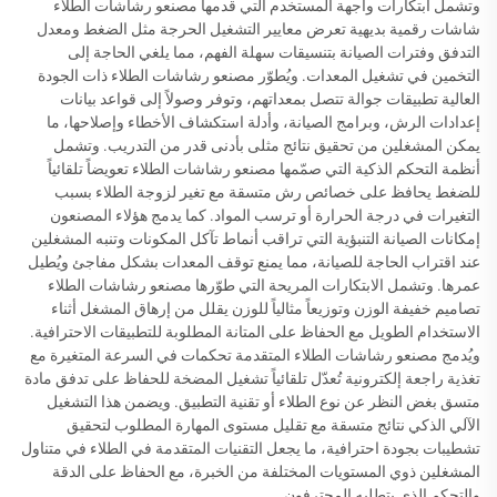
وتشمل ابتكارات واجهة المستخدم التي قدمها مصنعو رشاشات الطلاء
شاشات رقمية بديهية تعرض معايير التشغيل الحرجة مثل الضغط ومعدل
التدفق وفترات الصيانة بتنسيقات سهلة الفهم، مما يلغي الحاجة إلى
التخمين في تشغيل المعدات. ويُطوّر مصنعو رشاشات الطلاء ذات الجودة
العالية تطبيقات جوالة تتصل بمعداتهم، وتوفر وصولاً إلى قواعد بيانات
إعدادات الرش، وبرامج الصيانة، وأدلة استكشاف الأخطاء وإصلاحها، ما
يمكن المشغلين من تحقيق نتائج مثلى بأدنى قدر من التدريب. وتشمل
أنظمة التحكم الذكية التي صمّمها مصنعو رشاشات الطلاء تعويضاً تلقائياً
للضغط يحافظ على خصائص رش متسقة مع تغير لزوجة الطلاء بسبب
التغيرات في درجة الحرارة أو ترسب المواد. كما يدمج هؤلاء المصنعون
إمكانات الصيانة التنبؤية التي تراقب أنماط تآكل المكونات وتنبه المشغلين
عند اقتراب الحاجة للصيانة، مما يمنع توقف المعدات بشكل مفاجئ ويُطيل
عمرها. وتشمل الابتكارات المريحة التي طوّرها مصنعو رشاشات الطلاء
تصاميم خفيفة الوزن وتوزيعاً مثالياً للوزن يقلل من إرهاق المشغل أثناء
الاستخدام الطويل مع الحفاظ على المتانة المطلوبة للتطبيقات الاحترافية.
ويُدمج مصنعو رشاشات الطلاء المتقدمة تحكمات في السرعة المتغيرة مع
تغذية راجعة إلكترونية تُعدّل تلقائياً تشغيل المضخة للحفاظ على تدفق مادة
متسق بغض النظر عن نوع الطلاء أو تقنية التطبيق. ويضمن هذا التشغيل
الآلي الذكي نتائج متسقة مع تقليل مستوى المهارة المطلوب لتحقيق
تشطيبات بجودة احترافية، ما يجعل التقنيات المتقدمة في الطلاء في متناول
المشغلين ذوي المستويات المختلفة من الخبرة، مع الحفاظ على الدقة
والتحكم الذي يتطلبه المحترفون.