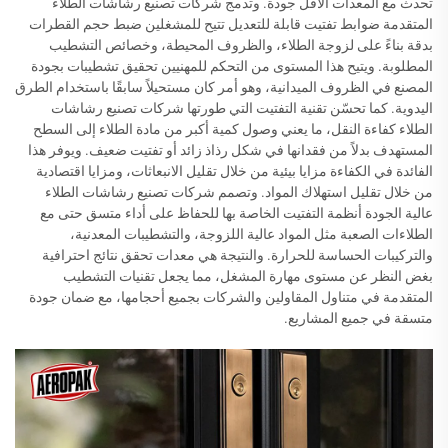
تحدث مع المعدات الأقل جودة. وتدمج شركات تصنيع رشاشات الطلاء
المتقدمة ضوابط تفتيت قابلة للتعديل تتيح للمشغلين ضبط حجم القطرات
بدقة بناءً على لزوجة الطلاء، والظروف المحيطة، وخصائص التشطيب
المطلوبة. ويتيح هذا المستوى من التحكم للمهنيين تحقيق تشطيبات بجودة
المصنع في الظروف الميدانية، وهو أمر كان مستحيلاً سابقًا باستخدام الطرق
اليدوية. كما تحسّن تقنية التفتيت التي طورتها شركات تصنيع رشاشات
الطلاء كفاءة النقل، ما يعني وصول كمية أكبر من مادة الطلاء إلى السطح
المستهدف بدلاً من فقدانها في شكل رذاذ زائد أو تفتيت ضعيف. ويوفر هذا
الفائدة في الكفاءة مزايا بيئية من خلال تقليل الانبعاثات، ومزايا اقتصادية
من خلال تقليل استهلاك المواد. وتصمم شركات تصنيع رشاشات الطلاء
عالية الجودة أنظمة التفتيت الخاصة بها للحفاظ على أداء متسق حتى مع
الطلاءات الصعبة مثل المواد عالية اللزوجة، والتشطيبات المعدنية،
والتركيبات الحساسة للحرارة. والنتيجة هي معدات تحقق نتائج احترافية
بغض النظر عن مستوى مهارة المشغل، مما يجعل تقنيات التشطيب
المتقدمة في متناول المقاولين والشركات بجميع أحجامها، مع ضمان جودة
متسقة في جميع المشاريع.