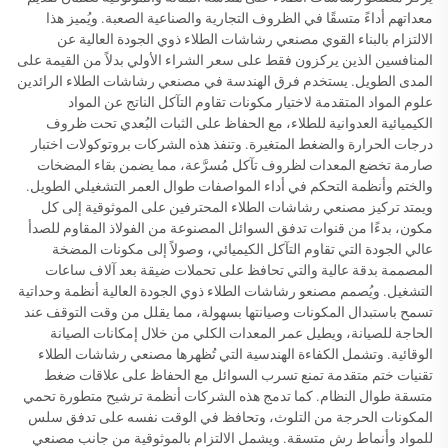
معداتهم أداءً متسقًا في الظروف التجارية والصناعية الصعبة. ويُميز هذا
الالتزام بالبناء القوي مصنعي رشاشات الطلاء ذوي الجودة العالية عن
المنافسين الذين يركزون فقط على سعر الشراء الأولي بدلاً من القيمة على
المدى الطويل. يستخدم فرق الهندسة في مصنعي رشاشات الطلاء الرائدين
علوم المواد المتقدمة لاختيار مكونات تقاوم التآكل الناتج عن المواد
الكيميائية العدوانية للطلاء، مع الحفاظ على الثبات البُعدي تحت ظروف
درجات الحرارة والضغط المتغيرة. وتنفذ هذه الشركات بروتوكولات اختبار
صارمة تخضع المعدات لظروف تآكل مُسرَّعة، مما يضمن بقاء المضخات
والختم وأنظمة التحكم في أداء المواصفات طوال العمر التشغيلي الطويل.
ويمتد تركيز مصنعي رشاشات الطلاء المحترفين على الموثوقية إلى كل
مكون، بدءًا من قنوات تدفق السوائل المصنوعة من الفولاذ المقاوم للصدأ
عالي الجودة التي تقاوم التآكل الكيميائي، وصولاً إلى مكونات المضخة
المصممة بدقة عالية والتي تحافظ على تحملات ضيقة بعد آلاف ساعات
التشغيل. ويُصمم مصنعو رشاشات الطلاء ذوي الجودة العالية أنظمة وحداتية
تسمح باستبدال المكونات وصيانتها بسهولة، مما يقلل من وقت التوقف عند
الحاجة للصيانة، ويطيل عمر المعدات الكلي من خلال إمكانات الصيانة
الوقائية. وتشمل الكفاءة الهندسية التي تُظهرها مصنعي رشاشات الطلاء
تقنيات ختم متقدمة تمنع تسرب السوائل مع الحفاظ على علاقات ضغط
متسقة طوال النظام. كما تدمج هذه الشركات أنظمة ترشيح متطورة تحمي
المكونات الحرجة من التلوث، وتحافظ في الوقت نفسه على تدفق سلس
للمواد وأنماط رش متسقة. ويشمل الالتزام بالموثوقية من جانب مصنعي