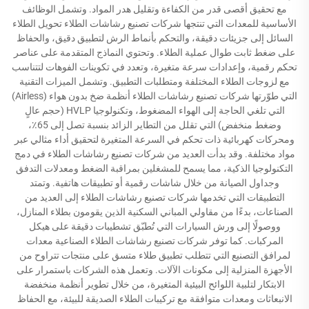
مع تحقيق أقصى قدر من الكفاءة وتقليل هدر المواد. وتشمل الوظائف
الأساسية للمعدات التي تنتجها شركات تصنيع رشاشات الطلاء تحويل الطلاء
السائل إلى جزيئات دقيقة، والتحكم بأنماط الرش لتطبيق دقيق، والحفاظ
على ضغط ثابت طوال عملية الطلاء. وتحتوي النماذج المتقدمة على عناصر
تحكم رقمية، وإعدادات سرعة متغيرة، وتعدد في تكوينات الفوهات لتتناسب
مع لزوجات الطلاء المختلفة ومتطلبات التطبيق. وتشمل الميزات التقنية
التي طوّرتها شركات تصنيع رشاشات الطلاء أنظمة ضخ بدون هواء (Airless)
التي تلغي الحاجة إلى الهواء المضغوط، وتكنولوجيا HVLP (حجم عالٍ
وضغط منخفض) التي تقلل من التطاير الزائد بنسبة تصل إلى 65٪،
ومحركات كهربائية ذات تحكم في السرعة المتغيرة لتحقيق أداء مثالي عبر
مواد مختلفة. وقد بدأت العديد من شركات تصنيع رشاشات الطلاء في دمج
التكنولوجيا الذكية، مما يسمح للمشغلين بمراقبة الضغط ومعدلات التدفق
وجداول الصيانة من خلال شاشات رقمية أو تطبيقات هاتفية. وتمتد
التطبيقات التي تخدمها شركات تصنيع رشاشات الطلاء إلى العديد من
الصناعات، بدءًا من مقاولي المباني السكنية الذين يقومون بطلاء المنازل،
ووصولًا إلى ورش السيارات التي تُطبّق تشطيبات دقيقة على هيكل
المركبات. كما توفر شركات تصنيع رشاشات الطلاء الصناعية معدات
لمرافق التصنيع التي تتطلب تطبيق طلاء متسق على منتجات تتراوح من
الأجهزة المنزلية إلى مكونات الآلات. وتعمل هذه الشركات باستمرار على
الابتكار لتلبية اللوائح البيئية المتغيرة، من خلال تطوير أنظمة منخفضة
الانبعاثات ومعدات متوافقة مع تركيبات الطلاء الصديقة للبيئة، مع الحفاظ