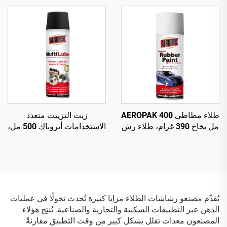
للعناية بالإطارات
أنبوب داخلي
طلاء مطاطي AEROPAK 400
زيت التزييت متعدد
مل بخاخ 390 غرام، طلاء رش
الاستخدامات أيروباك 500 مل،
قابل للإزالة للعجلات
رذاذ متعدد الاستخدامات
ومزيل للصدأ
يُقدِّم مصنعو رشاشات الطلاء مزايا كبيرة تُحدث تحولًا في عمليات
الدهن عبر التطبيقات السكنية والتجارية والصناعية. يُنتِج هؤلاء
المصنعون معدات تقلل بشكل كبير من وقت التطبيق مقارنةً