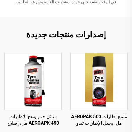
في الوقت نفسه على جودة التشطيب العالية وسرعة التطبيق.
إصدارات منتجات جديدة
مُلمع إطارات AEROPAK 500
سائل ختم ونفخ الإطارات
مل، يجعل الإطارات تبدو
AEROAPK 450 مل، إصلاح
جديدة، عبوة وزنها 460 غرام
طارئ ونفخ للإطارات بدون