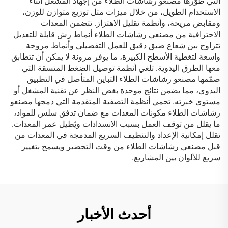
التي طوّرها مصنعو رشاشات الطلاء من إجهاد المشغل أثناء
الاستخدام الطويل، من خلال ميزات مثل توزيع متوازن للوزن،
ومقابض مريحة، وأنظمة تقليل الاهتزاز. تتضمن المعدات
الاحترافية من مصنعي رشاشات الطلاء أنماط رش قابلة للتعديل
تتراوح بين شعاع ضيق دقيق للعمل التفصيلي وأنماط مروحة
واسعة لتغطية الأسطح الكبيرة، ما يوفر مرونة لا يمكن أن تتطابق
معها الطرق اليدوية. تلغي أنظمة توصيل الضغط المتسقة التي
صمّمها مصنعو رشاشات الطلاء التباين المتأصل في التطبيق
اليدوي، مما يضمن نتائج موحدة بغض النظر عن تقنية المشغل أو
مستوى خبرته. تحمي أنظمة التصفية المتقدمة التي دمجها مصنعو
رشاشات الطلاء مكونات المعدات مع ضمان تدفق سلس للمواد،
ما يقلل من توقف العمل بسبب الانسدادات ويُطيل عمر المعدات.
تقلل إمكانية الإعداد والتنظيف السريع المدمجة في المعدات من
قبل مصنعي رشاشات الطلاء من وقت التحضير ويسمح بتغيير
سريع للألوان بين المشاريع.
أحدث الأخبار