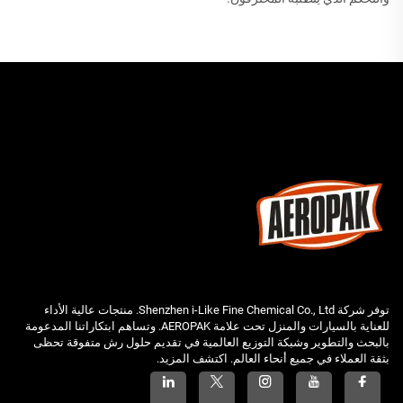
توفر شركة Shenzhen i-Like Fine Chemical Co., Ltd. منتجات عالية الأداء
للعناية بالسيارات والمنزل تحت علامة AEROPAK. وتساهم ابتكاراتنا المدعومة
بالبحث والتطوير وشبكة التوزيع العالمية في تقديم حلول رش متفوقة تحظى
بثقة العملاء في جميع أنحاء العالم. اكتشف المزيد.