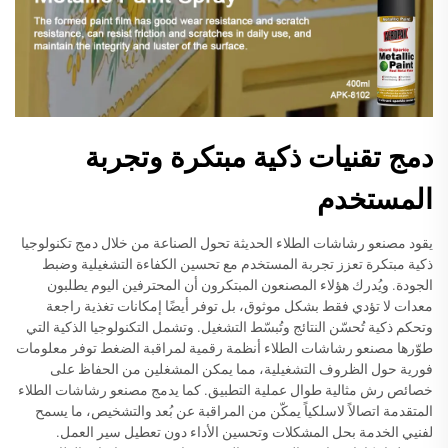
دمج تقنيات ذكية مبتكرة وتجربة
المستخدم
يقود مصنعو رشاشات الطلاء الحديثة تحول الصناعة من خلال دمج تكنولوجيا
ذكية مبتكرة تعزز تجربة المستخدم مع تحسين الكفاءة التشغيلية وضبط
الجودة. ويُدرك هؤلاء المصنعون المبتكرون أن المحترفين اليوم يطلبون
معدات لا تؤدي فقط بشكل موثوق، بل توفر أيضًا إمكانات تغذية راجعة
وتحكم ذكية تُحسّن النتائج وتُبسّط التشغيل. وتشمل التكنولوجيا الذكية التي
طوّرها مصنعو رشاشات الطلاء أنظمة رقمية لمراقبة الضغط توفر معلومات
فورية حول الظروف التشغيلية، مما يمكن المشغلين من الحفاظ على
خصائص رش مثالية طوال عملية التطبيق. كما يدمج مصنعو رشاشات الطلاء
المتقدمة اتصالاً لاسلكياً يمكّن من المراقبة عن بُعد والتشخيص، ما يسمح
لفنيي الخدمة بحل المشكلات وتحسين الأداء دون تعطيل سير العمل.