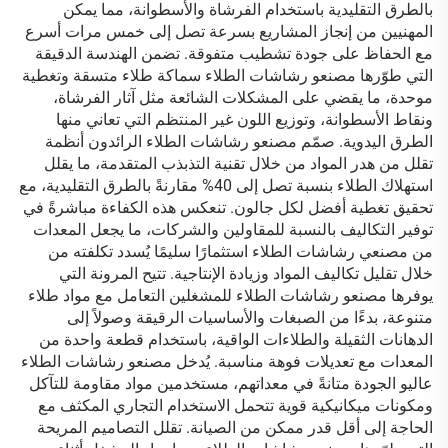
بالطرق التقليدية باستخدام الفرشاة والأسطوانة، مما يمكن
المهنيين من إنجاز المشاريع بسرعة تصل إلى خمس مرات أسرع
مع الحفاظ على جودة تشطيب متفوقة. تضمن الهندسة الدقيقة
التي طوّرها مصنعو رشاشات الطلاء سماكة طلاء متسقة وتغطية
موحدة، ما يقضي على المشكلات الشائعة مثل آثار الفرشاة،
ونقاط الأسطوانة، وتوزيع اللون غير المنتظم التي تعاني منها
الطرق اليدوية. صمّم مصنعو رشاشات الطلاء الرائدون أنظمة
تقلل من هدر المواد من خلال تقنية التذبذب المتقدمة، ما يقلل
استهلاك الطلاء بنسبة تصل إلى 40% مقارنةً بالطرق التقليدية، مع
تحقيق تغطية أفضل لكل جالون. تنعكس هذه الكفاءة مباشرةً في
توفير التكاليف بالنسبة للمقاولين والشركات، ما يجعل المعدات
من مصنعي رشاشات الطلاء استثمارًا سليمًا يُسدد تكلفته من
خلال تقليل تكاليف المواد وزيادة الإنتاجية. تتيح المرونة التي
يوفرها مصنعو رشاشات الطلاء للمشغلين التعامل مع مواد طلاء
متنوعة، بدءًا من الصبغات والأساسيات الرقيقة وصولاً إلى
الدهانات الثقيلة والطلاءات الواقية، باستخدام قطعة واحدة من
المعدات مع تعديلات فوهة مناسبة. يُدخل مصنعو رشاشات الطلاء
عاليو الجودة متانةً في معداتهم، مستخدمين مواد مقاومة للتآكل
ومكونات ميكانيكية قوية تتحمل الاستخدام التجاري المكثف مع
الحاجة إلى أقل قدر ممكن من الصيانة. تقلل التصاميم المريحة