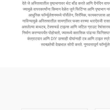
देते जे अस्तित्वातील पृष्ठभागावर थेट बाँड करते आणि दैनंदिन वा
ज्यामुळे वापरकर्त्यांना किमान वेळेत जुने फिटिंग्स आणि पृष्ठभाग
आधुनिक फॉर्म्युलेशनमध्ये पॉर्सेलेन, सिरॅमिक, फायबरग्लास आ
नाविन्यामुळे अस्तित्वातील सामग्रीवर फक्त वरच्या थराऐवजी रास
असलेल्या बाथटब, टेक्सचर्ड टाइल्स आणि जटिल ग्राउट रेषांसा
निर्माण करण्यापर्यंत पोहोचतो, ज्यामध्ये क्लासिक पांढऱ्या फिनिश
कंत्राटदार आणि DIY उत्साही दोघांनाही टब आणि टाइल स्प्रे पें
स्वच्छतेची देखभाल सोपी करते. गुणवत्तापूर्ण फॉर्म्य