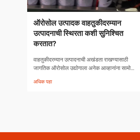
ऑरोसोल उत्पादक वाहतुकीदरम्यान
उत्पादनाची स्थिरता कशी सुनिश्चित
करतात?
वाहतुकीदरम्यान उत्पादनाची अखंडता राखण्यासाठी
जागतिक ऑरोसोल उद्योगाला अनेक आव्हानांना सामोरे
जावे लागते. तापमानातील चढ-उतार, दाबातील बदल
अधिक पहा
आणि हाताळणीच्या समस्यांपासून मोकळे व्हायला
ऑरोसोल उत्पादकांनी व्यापक उपाययोजना राबविल्या
पाहिजेत.