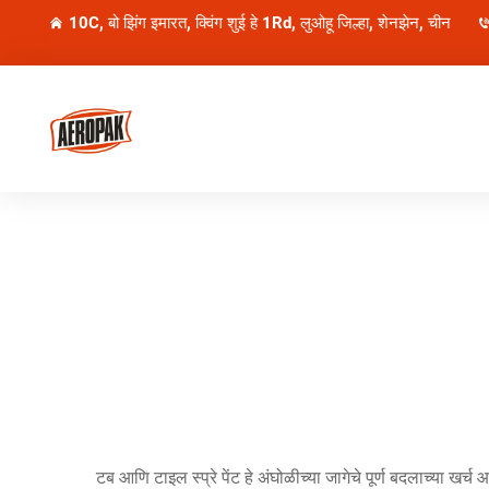
10C, बो झिंग इमारत, क्विंग शुई हे 1Rd, लुओहू जिल्हा, शेनझेन, चीन
टब आणि टाइल स्प्रे पेंट हे अंघोळीच्या जागेचे पूर्ण बदलाच्या खर्च