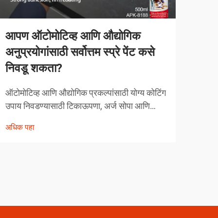
आपण ऑटोमोटिव्ह आणि औद्योगिक
व्या
अनुप्रयोगांसाठी सर्वोत्तम स्प्रे पेंट कसे
करत
निवडू शकता?
व्याव
स्पर्ध
ऑटोमोटिव्ह आणि औद्योगिक प्रकल्पांसाठी योग्य कोटिंग
तंत्र
उपाय निवडण्यासाठी टिकाऊपणा, अर्ज सोपा आणि
अधिक
चुका 
कार्यक्षमता वैशिष्ट्ये यांचा काळजीपूर्वक विचार करणे
अधिक पहा
क्षेत्
आवश्यक असते. आधुनिक स्प्रे पेंटिंग तंत्रज्ञानाने तज्ञ
कसे दृष्टिकोन घेतात यात क्रांती घडवली आहे...