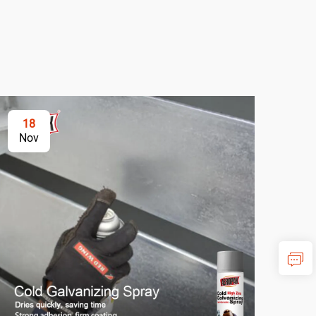
18
2
Nov
No