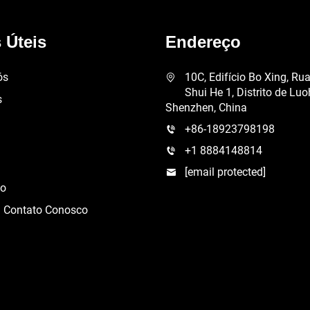
 Úteis
Endereço
ós
10C, Edifício Bo Xing, Ru
Shui He 1, Distrito de Luo
s
Shenzhen, China
+86-18923798198
+1 8884148814
[email protected]
ão
m Contato Conosco