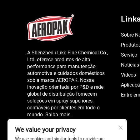
Links
Sobre N
Produto
A Shenzhen i-Like Fine Chemical Co.,
Serviço
Ltd. oferece produtos de alta
Notícias
performance para manutenção
automotiva e cuidados domésticos
Vídeos
sob a marca AEROPAK. Nossa
Aplicaç
inovação orientada por P&D e rede
global de distribuição fornecem
Entre e
soluções em spray superiores,
confiáveis por clientes em todo o
mundo. Saiba mais.
We value your privacy
We use cookies and similar tools to provide our