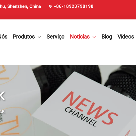
ohu, Shenzhen, China
+86-18923798198
Nós
Produtos
Serviço
Notícias
Blog
Vídeos
K
AK