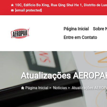
10C, Edifício Bo Xing, Rua Qing Shui He 1, Distrito de Lu
[email protected]
Página Inicial
Sobre 
Entre em Contato
Atualizações AEROPA
Página Inicial
>
Notícias
>
Atualizações AEROP