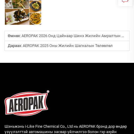
Өмнөх:
AEROPAK 2026 Онд Цайнаар Шинэ Жилийн Амралтын Мэдээлэл
Дараах:
AEROPAK 2025 Оны Жилийн Шагналын Төлөөлөл
Шэньжэнь i-Like Fine Chemical Co., Ltd нь AEROPAK брэнд дор өндөр
үзүүлэлттэй автомашины засвар үйлчилгээ болон гэр ахуйн