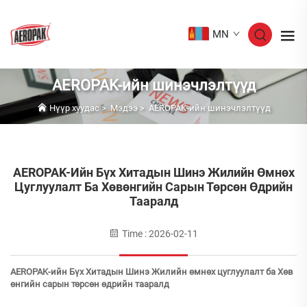
MN
AEROPAK-ийн шинэчлэлтүүд
Нүүр хуудас
>
Мэдээ
>
AEROPAK-ийн шинэчлэлтүүд
AEROPAK-Ийн Бүх Хитадын Шинэ Жилийн Өмнөх
Цуглуулалт Ба Хөвөнгийн Сарын Төрсөн Өдрийн
Тааралд
Time : 2026-02-11
AEROPAK-ийн Бүх Хитадын Шинэ Жилийн өмнөх цуглуулалт ба Хөв
өнгийн сарын төрсөн өдрийн тааралд