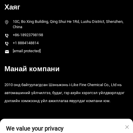
Хаяг
10C, Bo Xing Building, Qing Shui He 1Rd, Luohu District, Shenzhen,
China
+86-18923798198
+1 8884148814
[email protected]
Манай компани
2010 онд байгуулагдсан Шэньжэнь i-Like Fine Chemical Co., Ltd нь
автомашиний үйлчилгээ, будаг, гэр ахуйн хэрэгсэл үйлдвэрлэдэг
дэлхийн хэмжээнд үйл ажиллагаа явуулдаг компани юм.
We value your privacy