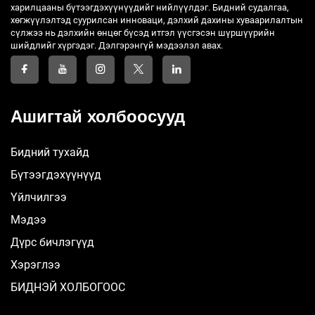
харилцааны бүтээгдэхүүнүүдийг нийлүүлдэг. Бидний судалгаа,
хөгжүүлэлтэд суурилсан инноваци, дэлхий дахины хуваарилалтын
сүлжээ нь дэлхийн өнцөг бүсэд итгэл үүсгэсэн шүршүүрийн
шийдлийг хүргэдэг. Дэлгэрэнгүй мэдээлэл авах.
Ашигтай холбоосууд
Бидний тухайд
Бүтээгдэхүүнүүд
Үйлчилгээ
Мэдээ
Дүрс бичлэгүүд
Хэрэглээ
БИДНЭЙ ХОЛБОГООС