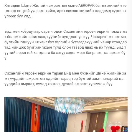
Хятадын Шинэ Жилийн амралтын өмнө AEROPAK баг нь жилийн тө
гсгөлд онцгой уулзалт хийж, ирэх саяхан жилийн наадамд хүртэл х
үлээж бүү үлд.
Бид мөн хоёрдугаар сарын одон Сихангийн төрсөн өдрийг тэмдэглэ
х боломжийг ашиглаж, түүнийг хүндлэн үзжүү. Чанарын хяналтын
бүлгийн гишүүн Сиханг бүх төрлийн бүтээгдэхүүний чанар стандар
тад нийцэж буйг хангахын тулд олон газард явах нь их түүнд. Бид т
үүний зоригтой хандлага ба хатуу хөдөлмөрт баярлаж, талархаж бү
ү.
Сихангийн төрсөн өдрийн тарав! Бид мөн бүхнийг Шинэ жилийн ха
мт үүрдийн амралтын өдрийн тарав, гэр бүлтэй хамт чанартай цаг
үүрдийн амралт, сүүлд хөнгөн, дуртай амралт хүртүүлж бүү.