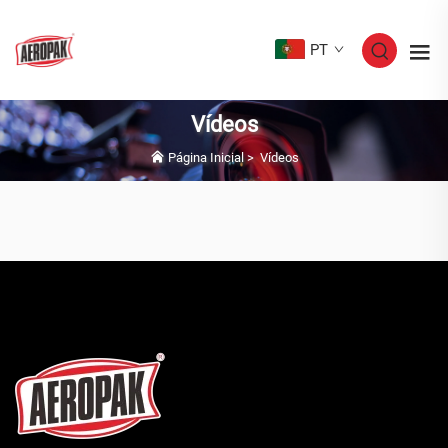
PT
Vídeos
Página Inicial
>
Vídeos