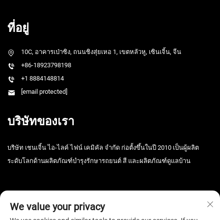
ที่อยู่
10C, อาคารเป่าซิง, ถนนชิงสุ่ยเหอ 1, เขตหลัวหู, เซินเจิ้น, จีน
+86-18923798198
+1 8884148814
[email protected]
บริษัทของเรา
บริษัท เชนเจิ้น ไอ-ไลค์ ไฟน์ เคมิคัล จำกัด ก่อตั้งขึ้นในปี 2010 เป็นผู้ผลิต
ระดับโลกด้านผลิตภัณฑ์บำรุงรักษารถยนต์ สี และผลิตภัณฑ์ดูแลบ้าน
We value your privacy