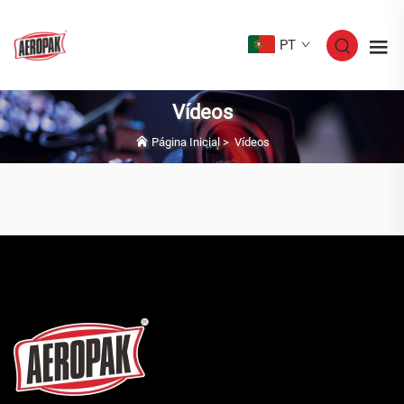
PT
Vídeos
Página Inicial
>
Vídeos