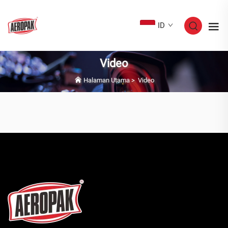
ID
Video
Halaman Utama
>
Video