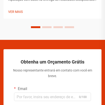
que superam os padrões típicos de limpeza doméstica. Os
produtos que escolhem não são seleções arbitrárias, mas
VER MAIS
soluções cuidadosamente selecionadas que demonstraram
sua eficácia ao longo do tempo.
Obtenha um Orçamento Grátis
Nosso representante entrará em contato com você em
breve.
Email
0/100