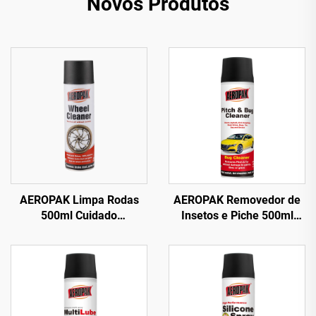
Novos Produtos
AEROPAK Limpa Rodas
AEROPAK Removedor de
500ml Cuidado
Insetos e Piche 500ml
Automotivo 510g Limpeza
Limpa Asfalto, Fezes de
para Carros e Rodas
Pássaros e Sujeira de
Estrada