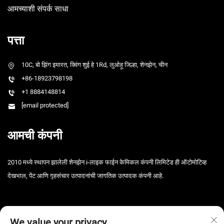
आमच्याशी संपर्क साधा
पत्ता
10C, बो झिंग इमारत, क्विंग शुई हे 1Rd, लुओहू जिल्हा, शेनझेन, चीन
+86-18923798198
+1 8884148814
[email protected]
आमची कंपनी
2010 मध्ये स्थापन झालेली शेनझेन i-लाइक फाईन केमिकल कंपनी लिमिटेड ही ऑटोमोटिव्ह
देखभाल, पेंट आणि गृहसंचार उत्पादनांची जागतिक उत्पादक कंपनी आहे.
We value your privacy