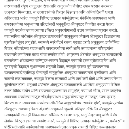
ग्राहक पसंतींनुसार अद्वितीय, उच्च कार्यक्षमता असलेली अ‍ॅरोसॉल उत्पादने तयार
करण्यासाठी संपूर्ण सानुकूलन सेवा आणि अनुप्रयोग-विशिष्ट उपाय प्रदान करण्यात
उत्कृष्टता मिळवतात. या उत्पादकांकडे विस्तृत डिझाइन आणि अभियांत्रिकी क्षमता
अस्तित्वात आहेत, ज्यामुळे विशिष्ट उत्पादन फॉर्म्युलेशन्स, पॅकेजिंग आवश्यकता आणि
वापरकर्त्याच्या अनुभवाच्या उद्दिष्टांसाठी अनुकूलित अ‍ॅक्चुएटर विकसित करता येतात,
ज्यामुळे प्रत्येक उपाय त्याच्या इच्छित अनुप्रयोगासाठी उत्तम कार्यक्षमता प्रदान करतो.
व्यावसायिक अ‍ॅरोसॉल अ‍ॅक्चुएटर उत्पादकांची सानुकूलन कौशल्य अ‍ॅक्चुएटर डिझाइनच्या
प्रत्येक पैलूंवर लागू होते, ज्यामध्ये स्प्रे पॅटर्न रचना, प्रवाह दराचे अनुकूलन, इर्गोनॉमिक
विचार, सौंदर्यात्मक घटक आणि वापरकर्त्याच्या सोयी आणि उत्पादनाच्या वैशिष्ट्यांना
वाढवणारे कार्यात्मक घटक यांचा समावेश होतो. अग्रगण्य अ‍ॅरोसॉल अ‍ॅक्चुएटर उत्पादकांनी
वापरलेल्या अ‍ॅडव्हान्स्ड कॉम्प्युटर-सहाय्य डिझाइन प्रणाली द्रुत प्रोटोटाइपिंग आणि
पुनरावृत्ती डिझाइन सुधारण्यास अनुमती देतात, ज्यामुळे ग्राहक पूर्ण उत्पादनाच्या
उत्पादनासाठी प्रतिबद्ध होण्यापूर्वी सानुकूलित अ‍ॅक्चुएटर संकल्पनांचे दृश्यीकरण आणि
चाचणी करू शकतात, ज्यामुळे विकास कालावधी आणि खर्च कमी होतो आणि उत्तम परिणाम
सुनिश्चित होतो. अनुभवी अ‍ॅरोसॉल अ‍ॅक्चुएटर उत्पादकांकडे असलेली अनुप्रयोग-विशिष्ट
तज्ञता विविध उद्योग आणि वापराच्या प्रकरणांवर लागू होते, ज्यामध्ये सौम्य, समान कव्हरेज
आवश्यक असलेल्या नाजूक सौंदर्यप्रसाधन अनुप्रयोगांपासून ते मजबूत, उच्च-प्रवाह
वितरण क्षमता आवश्यक असलेल्या औद्योगिक अनुप्रयोगांचा समावेश होतो, ज्यामुळे प्रत्येक
अ‍ॅक्चुएटर त्याच्या इच्छित उद्देशाशी अचूकपणे जुळतो. परिष्कृत अ‍ॅरोसॉल अ‍ॅक्चुएटर
उत्पादकांची सामग्री निवड क्षमता पॉलिमर रसायनशास्त्र, धातू मिश्र धातू आणि विशेष
लेपांच्या विस्तृत ज्ञानाचा समावेश करते, ज्यामुळे ते विशिष्ट उत्पादन फॉर्म्युलेशन्स, पर्यावरणीय
परिस्थिती आणि कार्यक्षमतेच्या आवश्यकतांनुसार अचूक सामग्री निर्दिष्ट करू शकतात.