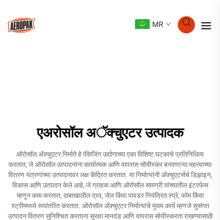
MR
एअरोसॉल अॅक्चुएटर उत्पादक
ऑरोसॉल अ‍ॅक्चुएटर निर्माते हे पॅकेजिंग उद्योगाच्या एका विशिष्ट घटकाचे प्रतिनिधित्व
करतात, जे ऑरोसॉल उत्पादनांना कार्यात्मक आणि वापरास सोयीस्कर बनवणाऱ्या महत्त्वाच्या
वितरण यंत्रणांच्या उत्पादनावर लक्ष केंद्रित करतात. या निर्मात्यांनी अ‍ॅक्चुएटर्सचे डिझाइन,
विकास आणि उत्पादन केले आहे, जे ग्राहक आणि ऑरोसॉल सामग्री यांच्यातील इंटरफेस
म्हणून काम करतात, दाबाखालील द्रव, जेल किंवा पावडर नियंत्रित स्प्रे, फोम किंवा
स्ट्रीममध्ये रूपांतरित करतात. ऑरोसॉल अ‍ॅक्चुएटर निर्मात्यांचे मुख्य कार्य म्हणजे सुसंगत
उत्पादन वितरण सुनिश्चित करताना सुरक्षा मानदंड आणि वापरास सोयीस्करता राखण्यासाठी