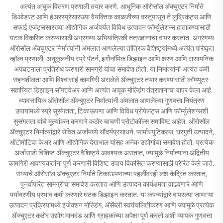
अत्यंत अचूक वितरण प्रणाली तयार करणे. आधुनिक ऑरोसॉल अ‍ॅक्चुएटर निर्माते
डिओडरंट आणि हेअरस्प्रेसारख्या वैयक्तिक काळजीच्या वस्तूंपासून ते लुब्रिकंट्स आणि
सफाई एजंट्ससारख्या औद्योगिक अर्जपर्यंत विविध उत्पादन फॉर्म्युलेशन्स हाताळण्यासाठी
घटक विकसित करण्यासाठी अग्रगण्य अभियांत्रिकी तंत्रज्ञानाचा वापर करतात. अग्रगण्य
ऑरोसॉल अ‍ॅक्चुएटर निर्मात्यांनी अंमलात आणलेल्या तांत्रिक वैशिष्ट्यांमध्ये अत्यंत परिष्कृत
व्हॉल्व प्रणाली, अनुकूलनीय स्प्रे पॅटर्न, इर्गोनॉमिक डिझाइन आणि क्षरण आणि रासायनिक
अपघटनाला प्रतिरोध करणारी सामग्री यांचा समावेश होतो. या निर्मात्यांनी अत्यंत कमी
सहनशीलता आणि विश्वासार्ह कामगिरी असलेले अ‍ॅक्चुएटर तयार करण्यासाठी कॉम्प्युटर-
सहाय्यित डिझाइन सॉफ्टवेअर आणि अत्यंत अचूक मोल्डिंग तंत्रज्ञानाचा वापर केला आहे.
व्यावसायिक ऑरोसॉल अ‍ॅक्चुएटर निर्मात्यांनी अंमलात आणलेल्या गुणवत्ता नियंत्रण
उपायांमध्ये स्प्रे सुसंगतता, टिकाऊपणा आणि विविध प्रोपेलंट्स आणि फॉर्म्युलेशन्सशी
सुसंगतता यांचे मूल्यांकन करणारे कठोर चाचणी प्रोटोकॉल्स समाविष्ट आहेत. ऑरोसॉल
अ‍ॅक्चुएटर निर्मात्यांद्वारे सेवित अर्जांमध्ये सौंदर्यप्रसाधने, फार्मास्युटिकल्स, घरगुती उत्पादने,
ऑटोमोटिव्ह केअर आणि औद्योगिक देखभाल यांसह अनेक उद्योगांचा समावेश होतो. प्रत्येक
अर्जासाठी विशिष्ट अ‍ॅक्चुएटर वैशिष्ट्ये आवश्यक असतात, ज्यामुळे निर्मात्यांना अद्वितीय
कामगिरी आवश्यकतांना पूर्ण करणारी विशिष्ट उपाय विकसित करण्यासाठी प्रेरित केले जाते.
सध्याचे ऑरोसॉल अ‍ॅक्चुएटर निर्माते टिकाऊपणाच्या पहलींवरही लक्ष केंद्रित करतात,
पुनर्वापरित सामग्रीचा समावेश करतात आणि उत्पादन कार्यक्षमता वाढवणारे आणि
पर्यावरणीय प्रभाव कमी करणारे घटक डिझाइन करतात. या कंपन्यांद्वारे वापरल्या जाणाऱ्या
उत्पादन प्रक्रियांमध्ये इंजेक्शन मोल्डिंग, अ‍ॅसेंब्ली स्वयंचलितीकरण आणि ज्यामुळे प्रत्येक
अ‍ॅक्चुएटर कठोर उद्योग मानदंड आणि ग्राहकांच्या अपेक्षा पूर्ण करतो अशी व्यापक गुणवत्ता