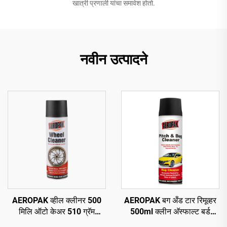
खात्री प्रणाली यांचा समावेश होतो.
नवीन उत्पादने
AEROPAK व्हील क्लीनर 500
AEROPAK बग अँड टार रिमूव्हर
मिलि ऑटो केअर 510 ग्रॅम
500ml क्लीन अ‍ॅस्फाल्ट बर्ड
चाकांसाठी कार सफाई
ड्रॉपिंग्स क्लीन रोड ग्राइम