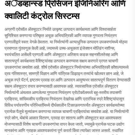
अॅडव्हान्स्ड प्रिसिजन इंजिनिअरिंग आणि
क्वालिटी कंट्रोल सिस्टम्स
अग्रणी एरोसॉल अ‍ॅक्चुएटर निर्माते उत्कृष्ट उत्पादन कार्यक्षमता आणि विश्वासार्हता
सुनिश्चित करणाऱ्या परिष्कृत अचूक अभियांत्रिकी आणि व्यापक गुणवत्ता नियंत्रण
प्रणालीद्वारे स्वत: वेगळे ठेवतात. या निर्मात्यांनी अत्याधुनिक उत्पादन उपकरणांमध्ये मोठ्या
प्रमाणात गुंतवणूक केली आहे, ज्यामध्ये उच्च-अचूकता इंजेक्शन मोल्डिंग मशीन्स,
स्वयंचलित असेंब्ली प्रणाली आणि अ‍ॅक्चुएटर अतिशय कडक सहनशीलतेसह आणि
सातत्यपूर्ण कार्यक्षमता वैशिष्ट्यांसह उत्पादन करण्यास सक्षम करणारे प्रगत चाचणी
उपकरणांचा समावेश आहे. शीर्ष एरोसॉल अ‍ॅक्चुएटर निर्मात्यांच्या अभियांत्रिकी कौशल्यामध्ये
द्रव गतिशास्त्र, सामग्री विज्ञान आणि यांत्रिक डिझाइन तत्त्वांचे खोलवर ज्ञान आहे, जे
अचूक स्प्रे पॅटर्न, इष्टतम प्रवाह दर आणि उत्पादन आयुष्यभर सातत्यपूर्ण वितरण देण्यासाठी
सक्षम अ‍ॅक्चुएटर तयार करण्यासाठी आवश्यक आहे. व्यावसायिक एरोसॉल अ‍ॅक्चुएटर
निर्मात्यांनी अंमलात आणलेल्या गुणवत्ता नियंत्रण प्रोटोकॉलमध्ये बहु-स्तरीय तपासणी
प्रक्रिया, सांख्यिकीय प्रक्रिया नियंत्रण देखरेख आणि प्रारंभिक स्प्रे वैशिष्ट्यांपासून
विविध पर्यावरणीय परिस्थितींमध्ये दीर्घकालीन टिकाऊपणापर्यंत अ‍ॅक्चुएटर कार्यक्षमतेच्या
प्रत्येक पैलूचे मूल्यांकन करणाऱ्या व्यापक चाचणी प्रक्रियांचा समावेश आहे. या निर्मात्यांनी
स्प्रे कोन, थेंबांचे आकार वितरण, प्रवाह दर सातत्य आणि अ‍ॅक्चुएटर बल आवश्यकता
मोजण्यासाठी विशेष चाचणी उपकरणांचा वापर केला जातो, ज्यामुळे प्रत्येक घटक उद्योग
मानकांना आणि ग्राहक आवश्यकतांना पूर्ण करतो किंवा त्यापेक्षा जास्त असतो. स्थापित