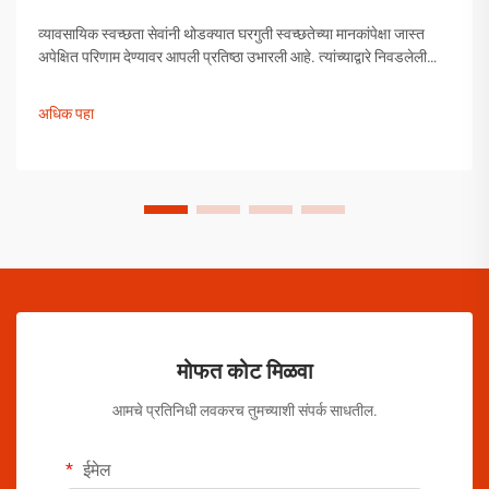
व्यावसायिक स्वच्छता सेवांनी थोडक्यात घरगुती स्वच्छतेच्या मानकांपेक्षा जास्त
अपेक्षित परिणाम देण्यावर आपली प्रतिष्ठा उभारली आहे. त्यांच्याद्वारे निवडलेली
उत्पादने अनियंत्रित निवड नसून, त्यांची प्रभावीता सिद्ध झालेली अशी
काळजीपूर्वक निवडलेली उपाययोजना आहेत.
अधिक पहा
मोफत कोट मिळवा
आमचे प्रतिनिधी लवकरच तुमच्याशी संपर्क साधतील.
ईमेल