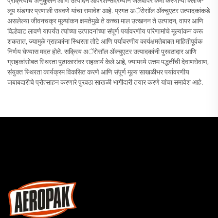
प्रक्रियांचे अनुकूलन आणि उत्पादन ऑपरेशन्सदरम्यान जलवापर कमी करणाऱ्या क्लोज-
लूप थंडगार प्रणाली राबवणे यांचा समावेश आहे. प्रगत अॅरोसॉल अ‍ॅक्चुएटर उत्पादकांकडे
असलेल्या जीवनचक्र मूल्यांकन क्षमतेमुळे ते कच्चा माल उत्खनन ते उत्पादन, वापर आणि
विल्हेवाट लावणे यापर्यंत त्यांच्या उत्पादनांच्या संपूर्ण पर्यावरणीय परिणामांचे मूल्यांकन करू
शकतात, ज्यामुळे ग्राहकांना स्थिरता तोटे आणि पर्यावरणीय कार्यक्षमतेबाबत माहितीपूर्वक
निर्णय घेण्यास मदत होते. सक्रिय अॅरोसॉल अ‍ॅक्चुएटर उत्पादकांनी पुरवठादार आणि
ग्राहकांसोबत स्थिरता पुढाकारांवर सहकार्य केले आहे, ज्यामध्ये उत्तम पद्धतींची देवाणघेवाण,
संयुक्त स्थिरता कार्यक्रम विकसित करणे आणि संपूर्ण मूल्य साखळीभर पर्यावरणीय
जबाबदारीचे प्रोत्साहन करणारे पुरवठा साखळी भागीदारी तयार करणे यांचा समावेश आहे.