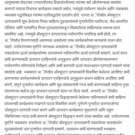
आयुष्याच्या शेवटच्या टप्प्यापर्यंतच्या विचारांपर्यंतच्या त्यांच्या सर्व ऑपरेशन्सचा समावेश
करणारे व्यापक स्थिरता कार्यक्रम राबवले आहेत, ज्यामुळे पर्यावरण संवर्धन आणि जबाबदार
व्यवसाय पद्धतींबद्दल त्यांच्या प्रतिबद्धतेचे प्रदर्शन होते. प्रगत अॅरोसॉल अ‍ॅक्चुएटर
उत्पादकांनी सुरू केलेल्या स्थिर साहित्य पुढाकारांमध्ये पुनर्वापरित प्लास्टिक, जैव-आधारित
पॉलिमर आणि प्रमाणित स्थिर पुरवठादारांकडून मिळवलेल्या साहित्याचा व्यापक वापर
समाविष्ट आहे, ज्यामुळे अ‍ॅक्चुएटर उत्पादनाचा पर्यावरणीय पादचिन्ह कमी होतो, तर
अॅरोसॉल वितरणासाठी आवश्यक असलेल्या उच्च कार्यक्षमतेच्या मानकांचे पालन होत
राहते. पर्यावरणाच्या दृष्टीने जागरूक असलेल्या अॅरोसॉल अ‍ॅक्चुएटर उत्पादकांनी
राबवलेल्या ऊर्जा कार्यक्षमतेच्या उपायांमध्ये नवीकरणीय ऊर्जा प्रणाली बसवणे, ऊर्जा वापर
कमी करण्यासाठी उत्पादन प्रक्रियांचे अनुकूलन आणि उत्पादन ऑपरेशन्सदरम्यान
पर्यावरणीय परिणामांचे निरीक्षण आणि कमी करणारी ऊर्जा व्यवस्थापन प्रणाली राबवणे यांचा
समावेश आहे. जबाबदार अॅरोसॉल अ‍ॅक्चुएटर उत्पादकांनी विकसित केलेल्या अपशिष्ट कमी
करण्याच्या कार्यक्रमांमध्ये उत्पादन प्रक्रियांचे अनुकूलन करून साहित्य अपशिष्ट कमी
करणे, संपूर्ण पुनर्वापर कार्यक्रम आणि मूळ संसाधनांची गरज कमी करण्यासाठी साहित्य पुन्हा
वापरणाऱ्या क्लोज-लूप उत्पादन प्रणाली यावर भर दिला जातो. अग्रणी अॅरोसॉल
अ‍ॅक्चुएटर उत्पादकांनी स्थिर अ‍ॅक्चुएटर डिझाइनमध्ये केलेल्या नाविन्यामध्ये कमी साहित्य
वापरूनही कार्यक्षमता राखणारे घटक विकसित करणे, पूर्णपणे पुनर्वापर करण्याजोग्या
अ‍ॅक्चुएटर प्रणाली तयार करणे आणि उत्पादन कार्यक्षमता सुधारणारे आणि एकूण
पॅकेजिंगच्या गरजा कमी करणारे अ‍ॅक्चुएटर डिझाइन करणे यांचा समावेश आहे. पर्यावरणाच्या
दृष्टीने जबाबदार असलेल्या अॅरोसॉल अ‍ॅक्चुएटर उत्पादकांनी राबवलेल्या जलसंवर्धन
पुढाकारांमध्ये जल पुनर्वापर प्रणाली बसवणे, जलवापर कमी करण्यासाठी स्वच्छता