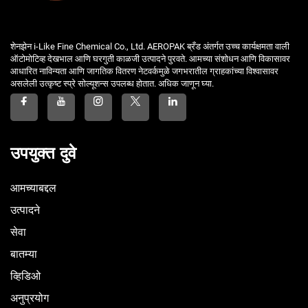
शेनझेन i-Like Fine Chemical Co., Ltd. AEROPAK ब्रँड अंतर्गत उच्च कार्यक्षमता वाली
ऑटोमोटिव्ह देखभाल आणि घरगुती काळजी उत्पादने पुरवते. आमच्या संशोधन आणि विकासावर
आधारित नाविन्यता आणि जागतिक वितरण नेटवर्कमुळे जगभरातील ग्राहकांच्या विश्वासावर
असलेली उत्कृष्ट स्प्रे सोल्यूशन्स उपलब्ध होतात. अधिक जाणून घ्या.
उपयुक्त दुवे
आमच्याबद्दल
उत्पादने
सेवा
बातम्या
व्हिडिओ
अनुप्रयोग