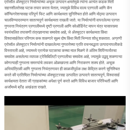
एरोसॉल अ‍ॅक्चुएटर निर्मात्यांच्या अचूक उत्पादन क्षमतेमुळे त्यांना अत्यंत कडक मिती
सहनशीलतेसह घटक तयार करता येतात, ज्यामुळे विविध वाल्व प्रणाली आणि कॅन
कॉन्फिगरेशन्ससह परिपूर्ण फिट आणि कार्यक्षमता सुनिश्चित होते आणि मोठ्या उत्पादन
चालविण्यादरम्यान सातत्यपूर्ण कार्यक्षमता राखली जाते. या निर्मात्यांनी वापरलेल्या प्रगत
गुणवत्ता नियंत्रण प्रणालीमध्ये दृष्टी प्रणाली आणि कोऑर्डिनेट मापन यंत्र यासारख्या
स्वयंचलित तपासणी तंत्रज्ञानाचा समावेश आहे, जे अ‍ॅक्चुएटर कार्यक्षमता किंवा
विश्वासार्हतेवर परिणाम करू शकणारे सूक्ष्म दोष किंवा मिती भिन्नता शोधू शकतात. अग्रणी
एरोसॉल अ‍ॅक्चुएटर निर्मात्यांनी दाखवलेल्या गुणवत्तेच्या प्रति वचनबद्धता उत्पादनापलीकडे
विस्तारली आहे, ज्यामध्ये प्रत्येक घटकाचा कच्चा माल मिळणे ते अंतिम शिपिंगपर्यंतचा
समावेश असलेल्या व्यापक ट्रेसिबिलिटी प्रणालीचा समावेश आहे, ज्यामुळे उद्भवू शकणाऱ्या
कोणत्याही गुणवत्ता समस्यांचे लवकर ओळखपत्ता आणि निराकरण शक्य होते. अचूक
अभियांत्रिकी आणि गुणवत्ता नियंत्रणावर ही काळजीपूर्वक लक्ष केंद्रित करणे सुनिश्चित
करते की प्रतिष्ठित निर्मात्यांच्या अ‍ॅक्चुएटरसह उत्पादित उत्पादने सातत्यपूर्ण, विश्वासार्ह
कार्यक्षमता देतात जी ग्राहकांच्या अपेक्षा पूर्ण करते आणि विविध बाजार परिस्थिती आणि
अर्जांमध्ये ब्रँड अखंडता राखते.