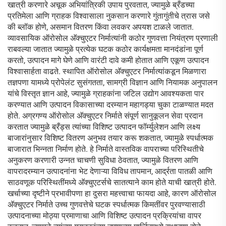
खात्री करणारे अचूक अभियांत्रिकी उपाय पुरवतात, ज्यामुळे ब्रँडच्या
प्रतिमेला आणि ग्राहक विश्वासाला नुकसान करणारे गुंतागुंतीचे त्रास जसे
की ब्लॉक होणे, असमान वितरण किंवा लवकर अपयश टाळले जातात.
व्यावसायिक ऑरोसोल अ‍ॅक्चुएटर निर्मात्यांनी कठोर गुणवत्ता नियंत्रण प्रणाली
राबवल्या जातात ज्यामुळे प्रत्येक घटक कठोर कार्यक्षमता मानदंडांना पूर्ण
करतो, उत्पादन मागे घेणे आणि वारंटी दावे कमी होतात आणि एकूण उत्पादन
विश्वासार्हता वाढते. स्थापित ऑरोसोल अ‍ॅक्चुएटर निर्मात्यांकडून मिळणारा
तज्ञपणा यामध्ये प्रोपेलंट सुसंगतता, सामग्री विज्ञान आणि नियामक अनुपालन
यांचे विस्तृत ज्ञान आहे, ज्यामुळे ग्राहकांना जटिल उद्योग आवश्यकता पार
करण्यात आणि उत्पादन विकासाच्या दरम्यान महागड्या चुका टाळण्यात मदत
होते. अग्रगण्य ऑरोसोल अ‍ॅक्चुएटर निर्माते संपूर्ण सानुकूलन सेवा प्रदान
करतात ज्यामुळे ब्रँड्स त्यांच्या विशिष्ट उत्पादन फॉर्म्युलेशन आणि लक्ष्य
बाजारांनुसार विशिष्ट वितरण अनुभव तयार करू शकतात, ज्यामुळे स्पर्धात्मक
बाजारात भिन्नता निर्माण होते. हे निर्माते वास्तविक वापराच्या परिस्थितीचे
अनुकरण करणारी उन्नत चाचणी सुविधा ठेवतात, ज्यामुळे वितरण आणि
वापरादरम्यान उत्पादनांना भेट देणाऱ्या विविध तापमान, आर्द्रता पातळी आणि
साठवणूक परिस्थितींमध्ये अ‍ॅक्चुएटर्सचे सातत्याने काम होते याची खात्री होते.
खर्चाच्या दृष्टीने प्रभावीपणा हा दुसरा महत्त्वाचा फायदा आहे, कारण ऑरोसोल
अ‍ॅक्चुएटर निर्माते उच्च गुणवत्तेचे घटक स्पर्धात्मक किमतींवर पुरवण्यासाठी
उत्पादनाच्या मोठ्या प्रमाणाचा आणि विशिष्ट उत्पादन प्रक्रियांचा वापर