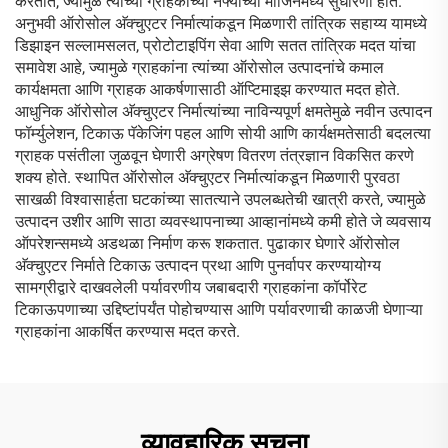
करतात, ज्यामुळे त्यांच्या ग्राहकांच्या नफ्याच्या मार्जिनमध्ये सुधारणा होते.
अनुभवी ऑरोसोल अ‍ॅक्चुएटर निर्मात्यांकडून मिळणारी तांत्रिक सहाय्य यामध्ये
डिझाइन सल्लामसलत, प्रोटोटाइपिंग सेवा आणि सतत तांत्रिक मदत यांचा
समावेश आहे, ज्यामुळे ग्राहकांना त्यांच्या ऑरोसोल उत्पादनांचे कमाल
कार्यक्षमता आणि ग्राहक आकर्षणासाठी ऑप्टिमाइझ करण्यात मदत होते.
आधुनिक ऑरोसोल अ‍ॅक्चुएटर निर्मात्यांच्या नाविन्यपूर्ण क्षमतेमुळे नवीन उत्पादन
फॉर्म्युलेशन, टिकाऊ पॅकेजिंग पहल आणि सोयी आणि कार्यक्षमतेसाठी बदलत्या
ग्राहक पसंतीला जुळवून घेणारी अग्रेषण वितरण तंत्रज्ञान विकसित करणे
शक्य होते. स्थापित ऑरोसोल अ‍ॅक्चुएटर निर्मात्यांकडून मिळणारी पुरवठा
साखळी विश्वासार्हता घटकांच्या सातत्याने उपलब्धतेची खात्री करते, ज्यामुळे
उत्पादन उशीर आणि साठा व्यवस्थापनाच्या आव्हानांमध्ये कमी होते जे व्यवसाय
ऑपरेशन्समध्ये अडथळा निर्माण करू शकतात. पुढाकार घेणारे ऑरोसोल
अ‍ॅक्चुएटर निर्माते टिकाऊ उत्पादन प्रथा आणि पुनर्वापर करण्यायोग्य
सामग्रीद्वारे दाखवलेली पर्यावरणीय जबाबदारी ग्राहकांना कॉर्पोरेट
टिकाऊपणाच्या उद्दिष्टांपर्यंत पोहोचण्यास आणि पर्यावरणाची काळजी घेणाऱ्या
ग्राहकांना आकर्षित करण्यास मदत करते.
व्यावहारिक सूचना