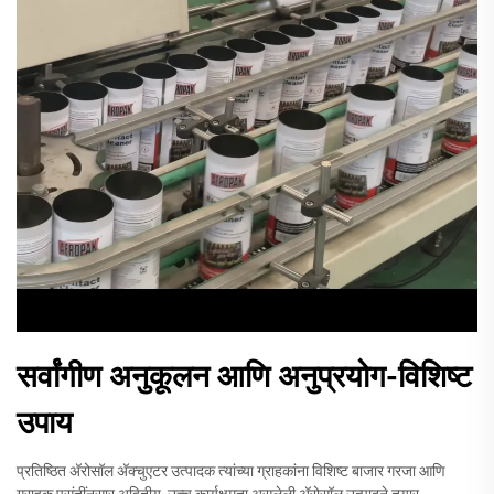
सर्वांगीण अनुकूलन आणि अनुप्रयोग-विशिष्ट
उपाय
प्रतिष्ठित अ‍ॅरोसॉल अ‍ॅक्चुएटर उत्पादक त्यांच्या ग्राहकांना विशिष्ट बाजार गरजा आणि