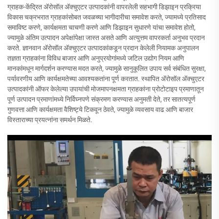
ग्राहक-केंद्रित अ‍ॅरोसॉल अ‍ॅक्चुएटर उत्पादकांनी वापरलेली सहभागी डिझाइन प्रक्रिया
विकास चक्रभरात ग्राहकांसोबत जवळच्या भागीदारीचा समावेश करते, ज्यामध्ये प्रतिसाद
समाविष्ट करणे, कार्यक्षमता चाचणी करणे आणि डिझाइन सुधारणे यांचा समावेश होतो,
ज्यामुळे अंतिम उत्पादन अपेक्षांपेक्षा जास्त असते आणि अत्युत्तम वापरकर्ता अनुभव प्रदान
करते. ज्ञानवान अ‍ॅरोसॉल अ‍ॅक्चुएटर उत्पादकांकडून प्रदान केलेली नियामक अनुपालन
तज्ञता ग्राहकांना विविध बाजार आणि अनुप्रयोगांमध्ये जटिल उद्योग नियम आणि
मानकांमधून मार्गदर्शन करण्यास मदत करते, ज्यामुळे सानुकूलित उपाय सर्व संबंधित सुरक्षा,
पर्यावरणीय आणि कार्यक्षमतेच्या आवश्यकतांना पूर्ण करतात. स्थापित अ‍ॅरोसॉल अ‍ॅक्चुएटर
उत्पादकांनी ऑफर केलेल्या उपायांची मोजमापनक्षमता ग्राहकांना प्रोटोटाइप प्रमाणातून
पूर्ण उत्पादन प्रमाणांमध्ये निर्विघ्नपणे संक्रमण करण्यास अनुमती देते, तर सातत्यपूर्ण
गुणवत्ता आणि कार्यक्षमता वैशिष्ट्ये टिकवून ठेवते, ज्यामुळे व्यवसाय वाढ आणि बाजार
विस्ताराच्या प्रयत्नांना समर्थन मिळते.