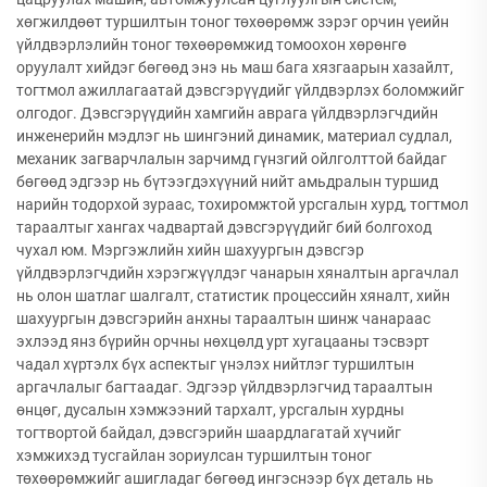
хөгжилдөөт туршилтын тоног төхөөрөмж зэрэг орчин үеийн
үйлдвэрлэлийн тоног төхөөрөмжид томоохон хөрөнгө
оруулалт хийдэг бөгөөд энэ нь маш бага хязгаарын хазайлт,
тогтмол ажиллагаатай дэвсгэрүүдийг үйлдвэрлэх боломжийг
олгодог. Дэвсгэрүүдийн хамгийн аврага үйлдвэрлэгчдийн
инженерийн мэдлэг нь шингэний динамик, материал судлал,
механик загварчлалын зарчимд гүнзгий ойлголттой байдаг
бөгөөд эдгээр нь бүтээгдэхүүний нийт амьдралын туршид
нарийн тодорхой зураас, тохиромжтой урсгалын хурд, тогтмол
тараалтыг хангах чадвартай дэвсгэрүүдийг бий болгоход
чухал юм. Мэргэжлийн хийн шахуургын дэвсгэр
үйлдвэрлэгчдийн хэрэгжүүлдэг чанарын хяналтын аргачлал
нь олон шатлаг шалгалт, статистик процессийн хяналт, хийн
шахуургын дэвсгэрийн анхны тараалтын шинж чанараас
эхлээд янз бүрийн орчны нөхцөлд урт хугацааны тэсвэрт
чадал хүртэлх бүх аспектыг үнэлэх нийтлэг туршилтын
аргачлалыг багтаадаг. Эдгээр үйлдвэрлэгчид тараалтын
өнцөг, дусалын хэмжээний тархалт, урсгалын хурдны
тогтвортой байдал, дэвсгэрийн шаардлагатай хүчийг
хэмжихэд тусгайлан зориулсан туршилтын тоног
төхөөрөмжийг ашигладаг бөгөөд ингэснээр бүх деталь нь