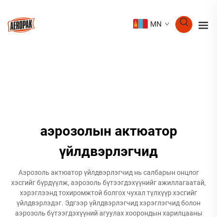
MN
аэрозолын актюатор
үйлдвэрлэгчид
Аэрозоль актюатор үйлдвэрлэгчид нь салбарын онцлог
хэсгийг бүрдүүлж, аэрозоль бүтээгдэхүүнийг ажиллагаатай,
хэрэглээнд тохиромжтой болгох чухал түлхүүр хэсгийг
үйлдвэрлэдэг. Эдгээр үйлдвэрлэгчид хэрэглэгчид болон
аэрозоль бүтээгдэхүүний агуулах хоорондын харилцааны