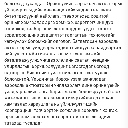
болгоход тусалдаг. Орчин үеийн аэрозоль актюаторын
үйлдвэрлэгчдийн инноваци хийх чадвар нь шинэ
бүтээгдэхүүний найрлага, тээвэрлэхэд бодитой
орчныг хамгаалах арга хэмжээ, хэрэглэгчийн дур
сонирхол, хялбар ашиглах шаардлагуудыг хангах
зорилгоор шинэ дэвшилтэт гаргалтын технологийг
хөгжүүлэх боломжийг олгодог. Батлагдсан аэрозоль
актюаторын үйлдвэрлэгчдийн нийлүүлэх найдвартай
нийлүүлэлтийн гинж нь тогтмол хангамжийг
баталгаажуулж, үйлдвэрлэлийн саатал, нөөцийн
удирдлагын бэрхшээлүүдийг багасгадаг бөгөөд
эдгээр нь бизнесийн үйл ажиллагааг саатуулах
боломжтой. Урьдчилан бодож үзэж ажилладаг
аэрозоль актюаторын үйлдвэрлэгчдийн орчин үеийн
үйлдвэрлэлийн арга барил, дахин боловсруулж болох
материалыг ашиглах замаар илэрхийлэгдэх орчныг
хамгаалах хариуцлага нь үйлчлүүлэгчдийн
корпорацийн тэвчээртэй хөгжлийн зорилгыг хангах,
орчныг хамгаалахад анхааралтай хэрэглэгчдийг
татахад тусалдаг.