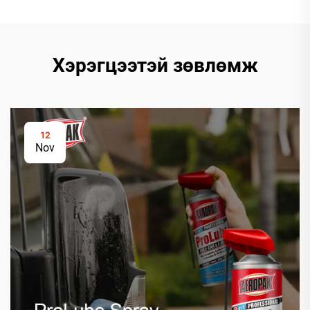
Хэрэгцээтэй зөвлөмж
12
Nov