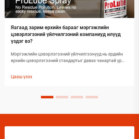
Яагаад зарим өрхийн барааг мэргэжлийн
цэвэрлэгээний үйлчилгээний компаниуд илүүд
үздэг вэ?
Мэргэжлийн цэвэрлэгээний үйлчилгээнүүд нь ердийн
өрхийн цэвэрлэгээний стандартыг давах чанартай үр
дүнг гаргаж, өөрсдийн нэр хүндийг бий болгосон. Тэд
сонгож буй бараанууд нь таамаглаж сонгосон биш харин
Цааш үзэх
туршлагаар баталгаажсан, өөрсдийн үр дүнтэй байдлыг
нотолсон шийдлүүд юм.