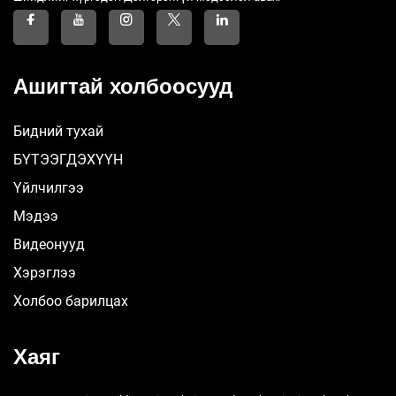
Ашигтай холбоосууд
Бидний тухай
БҮТЭЭГДЭХҮҮН
Үйлчилгээ
Мэдээ
Видеонууд
Хэрэглээ
Холбоо барилцах
Хаяг