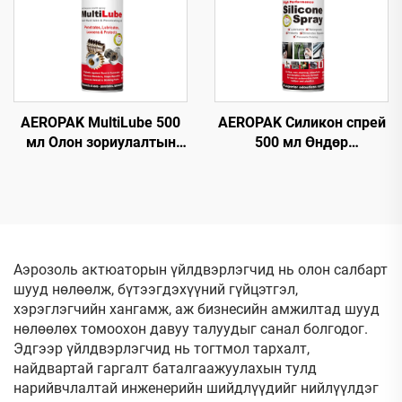
AEROPAK MultiLube 500
AEROPAK Силикон спрей
мл Олон зориулалтын
500 мл Өндөр
түрхэц, хамгаалалттай
үйлчилгээтэй
анти-зэсэгдэлтийн
автомашины аэрозоль
түрхэц
спрей
Аэрозоль актюаторын үйлдвэрлэгчид нь олон салбарт
шууд нөлөөлж, бүтээгдэхүүний гүйцэтгэл,
хэрэглэгчийн хангамж, аж бизнесийн амжилтад шууд
нөлөөлөх томоохон давуу талуудыг санал болгодог.
Эдгээр үйлдвэрлэгчид нь тогтмол тархалт,
найдвартай гаргалт баталгаажуулахын тулд
нарийвчлалтай инженерийн шийдлүүдийг нийлүүлдэг