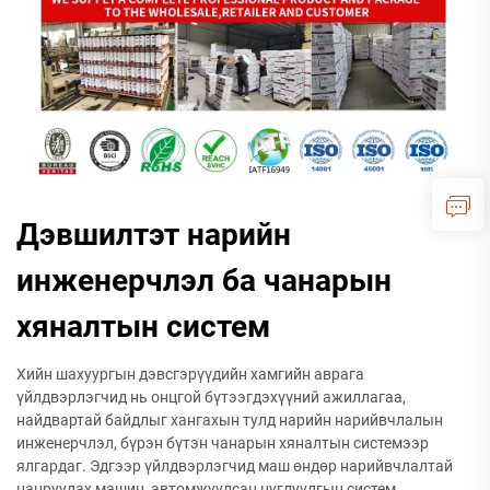
Дэвшилтэт нарийн
инженерчлэл ба чанарын
хяналтын систем
Хийн шахуургын дэвсгэрүүдийн хамгийн аврага
үйлдвэрлэгчид нь онцгой бүтээгдэхүүний ажиллагаа,
найдвартай байдлыг хангахын тулд нарийн нарийвчлалын
инженерчлэл, бүрэн бүтэн чанарын хяналтын системээр
ялгардаг. Эдгээр үйлдвэрлэгчид маш өндөр нарийвчлалтай
цацруулах машин, автомжуулсан цуглуулгын систем,