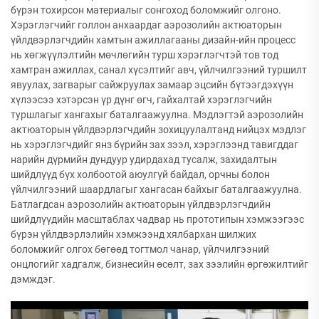
бүрэн тохирсон материалыг сонгоход боломжийг олгоно.
Хэрэглэгчийг голлон анхаардаг аэрозолийн актюаторын
үйлдвэрлэгчдийн хамтын ажиллагааны дизайн-ийн процесс
нь хөгжүүлэлтийн мөчлөгийн турш хэрэглэгчтэй тов тод
хамтран ажиллах, санал хүсэлтийг авч, үйлчилгээний туршилт
явуулах, загварыг сайжруулах замаар эцсийн бүтээгдэхүүн
хүлээсээ хэтэрсэн үр дүнг өгч, гайхалтай хэрэглэгчийн
туршлагыг хангахыг баталгаажуулна. Мэдлэгтэй аэрозолийн
актюаторын үйлдвэрлэгчдийн зохицуулалтанд нийцэх мэдлэг
нь хэрэглэгчдийг янз бүрийн зах зээл, хэрэглээнд тавигддаг
нарийн дүрмийн дундуур удирдахад тусалж, захидалтын
шийдлүүд бүх холбоотой аюулгүй байдал, орчны болон
үйлчилгээний шаардлагыг хангасан байхыг баталгаажуулна.
Батлагдсан аэрозолийн актюаторын үйлдвэрлэгчдийн
шийдлүүдийн масштаблах чадвар нь прототипын хэмжээгээс
бүрэн үйлдвэрлэлийн хэмжээнд хялбархан шилжих
боломжийг олгох бөгөөд тогтмол чанар, үйлчилгээний
онцлогийг хадгалж, бизнесийн өсөлт, зах зээлийн өргөжилтийг
дэмждэг.