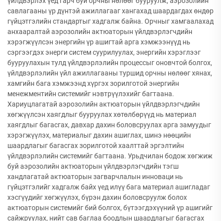
үйлдвэрлэх үед гарч буй орчны нөлөөг бууруулж, аэрозолийн
савлагааны үр дүнтэй ажиллагааг хангахад шаардагдах өндөр
гүйцэтгэлийн стандартыг хадгалж байна. Орчныг хамгаалахад
анхааралтай аэрозолийн актюаторын үйлдвэрлэгчдийн
хэрэгжүүлсэн энергийн үр ашигтай арга хэмжээнүүд нь
сэргээгдэх энерги систем суурилуулах, энергийн хэрэглээг
бууруулахын тулд үйлдвэрлэлийн процессыг оновчтой болгох,
үйлдвэрлэлийн үйл ажиллагааны туршид орчны нөлөөг хянах,
хамгийн бага хэмжээнд хүргэх зорилготой энергийн
менежментийн системийг нэвтрүүлэхийг багтаана.
Хариуцлагатай аэрозолийн актюаторын үйлдвэрлэгчдийн
хөгжүүлсэн хаягдлыг бууруулах хөтөлбөрүүд нь материал
хаягдлыг багасгах, давхар дахин боловсруулах арга замуудыг
хэрэгжүүлэх, материалыг дахин ашиглах, шинэ нөөцийн
шаардлагыг багасгах зорилготой хаалттай эргэлтийн
үйлдвэрлэлийн системийг багтаана. Урьдчилан бодож хөгжиж
буй аэрозолийн актюаторын үйлдвэрлэгчдийн тэгш
хандлагатай актюаторын загварчлалын инноваци нь
гүйцэтгэлийг хадгалж байх үед илүү бага материал ашигладаг
хэсгүүдийг хөгжүүлэх, бүрэн дахин боловсруулж болох
актюаторын системийг бий болгох, бүтээгдэхүүний үр ашигийг
сайжруулах, нийт сав баглаа боодлын шаардлагыг багасгах