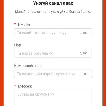
Үнэгүй санал авах
Манай төлөөлөгч танд удахгүй холбогдох болно.
Имэйл
0/100
Нэр
0/100
Компанийн нэр
0/200
Мессеж