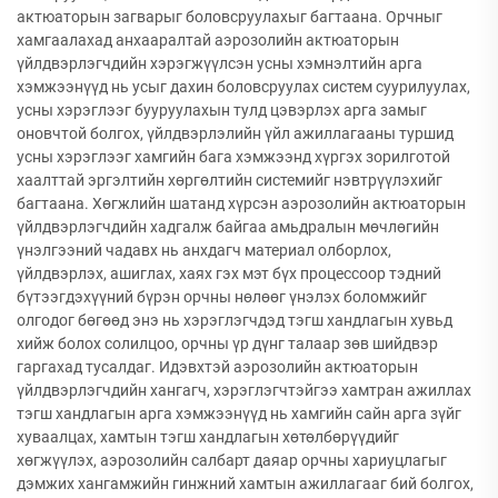
актюаторын загварыг боловсруулахыг багтаана. Орчныг
хамгаалахад анхааралтай аэрозолийн актюаторын
үйлдвэрлэгчдийн хэрэгжүүлсэн усны хэмнэлтийн арга
хэмжээнүүд нь усыг дахин боловсруулах систем суурилуулах,
усны хэрэглээг бууруулахын тулд цэвэрлэх арга замыг
оновчтой болгох, үйлдвэрлэлийн үйл ажиллагааны туршид
усны хэрэглээг хамгийн бага хэмжээнд хүргэх зорилготой
хаалттай эргэлтийн хөргөлтийн системийг нэвтрүүлэхийг
багтаана. Хөгжлийн шатанд хүрсэн аэрозолийн актюаторын
үйлдвэрлэгчдийн хадгалж байгаа амьдралын мөчлөгийн
үнэлгээний чадавх нь анхдагч материал олборлох,
үйлдвэрлэх, ашиглах, хаях гэх мэт бүх процессоор тэдний
бүтээгдэхүүний бүрэн орчны нөлөөг үнэлэх боломжийг
олгодог бөгөөд энэ нь хэрэглэгчдэд тэгш хандлагын хувьд
хийж болох солилцоо, орчны үр дүнг талаар зөв шийдвэр
гаргахад тусалдаг. Идэвхтэй аэрозолийн актюаторын
үйлдвэрлэгчдийн хангагч, хэрэглэгчтэйгээ хамтран ажиллах
тэгш хандлагын арга хэмжээнүүд нь хамгийн сайн арга зүйг
хуваалцах, хамтын тэгш хандлагын хөтөлбөрүүдийг
хөгжүүлэх, аэрозолийн салбарт даяар орчны хариуцлагыг
дэмжих хангамжийн гинжний хамтын ажиллагааг бий болгох,