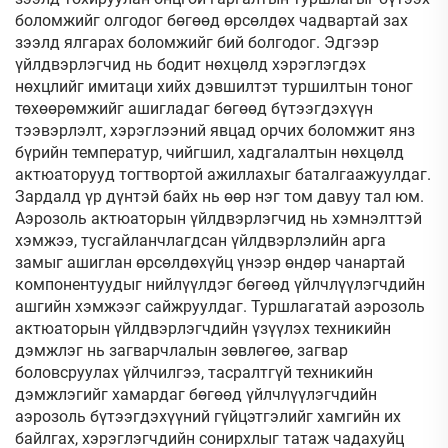
боломжийг олгодог бөгөөд өрсөлдөх чадвартай зах
зээлд ялгарах боломжийг бий болгодог. Эдгээр
үйлдвэрлэгчид нь бодит нөхцөлд хэрэглэгдэх
нөхцлийг имитаци хийх дэвшилтэт туршилтын тоног
төхөөрөмжийг ашигладаг бөгөөд бүтээгдэхүүн
тээвэрлэлт, хэрэглээний явцад орчих боломжит янз
бүрийн температур, чийгшил, хадгалалтын нөхцөлд
актюаторууд тогтвортой ажиллахыг баталгаажуулдаг.
Зардалд үр дүнтэй байх нь өөр нэг том давуу тал юм.
Аэрозоль актюаторын үйлдвэрлэгчид нь хэмнэлттэй
хэмжээ, тусгайланчлагдсан үйлдвэрлэлийн арга
замыг ашиглан өрсөлдөхүйц үнээр өндөр чанартай
компонентуудыг нийлүүлдэг бөгөөд үйлчлүүлэгчдийн
ашгийн хэмжээг сайжруулдаг. Туршлагатай аэрозоль
актюаторын үйлдвэрлэгчдийн үзүүлэх техникийн
дэмжлэг нь загварчлалын зөвлөгөө, загвар
боловсруулах үйлчилгээ, тасралтгүй техникийн
дэмжлэгийг хамардаг бөгөөд үйлчлүүлэгчдийн
аэрозоль бүтээгдэхүүний гүйцэтгэлийг хамгийн их
байлгах, хэрэглэгчдийн сонирхлыг татаж чадахуйц