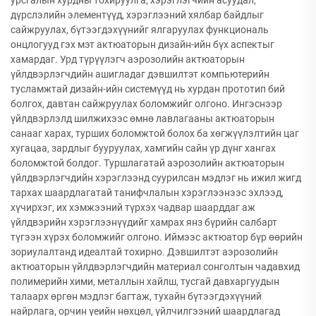
урсгалын хурдны тохируулга, хэрэглэгчийн асуудал,
дүрслэлийн элементүүд, хэрэглээний хялбар байдлыг
сайжруулах, бүтээгдэхүүнийг ялгаруулах функциональ
онцлогууд гэх мэт актюаторын дизайн-ийн бүх аспектыг
хамардаг. Урд түрүүлэгч аэрозолийн актюаторын
үйлдвэрлэгчдийн ашигладаг дэвшилтэт компьютерийн
тусламжтай дизайн-ийн системүүд нь хурдан прототип бий
болгох, давтан сайжруулах боломжийг олгоно. Ингэснээр
үйлдвэрлэлд шилжихээс өмнө лавлагааны актюаторын
санааг харах, турших боломжтой болох ба хөгжүүлэлтийн цаг
хугацаа, зардлыг бууруулах, хамгийн сайн үр дүнг хангах
боломжтой болдог. Туршлагатай аэрозолийн актюаторын
үйлдвэрлэгчдийн хэрэглээнд суурилсан мэдлэг нь ижил жигд
тархах шаардлагатай танифчлалын хэрэглээнээс эхлээд,
хүчирхэг, их хэмжээний түрхэх чадвар шаарддаг аж
үйлдвэрийн хэрэглээнүүдийг хамрах янз бүрийн салбарт
түгээн хүрэх боломжийг олгоно. Иймээс актюатор бүр өөрийн
зориулалтанд идеалтай тохирно. Дэвшилтэт аэрозолийн
актюаторын үйлдвэрлэгчдийн материал сонголтын чадавхид
полимерийн хими, металлын хайлш, тусгай давхаргуудын
талаарх өргөн мэдлэг багтаж, тухайн бүтээгдэхүүний
найрлага, орчин үеийн нөхцөл, үйлчилгээний шаардлагад