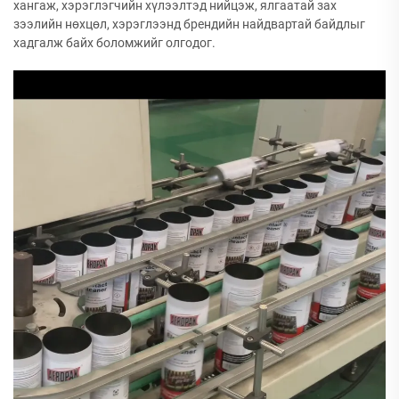
хангаж, хэрэглэгчийн хүлээлтэд нийцэж, ялгаатай зах
зээлийн нөхцөл, хэрэглээнд брендийн найдвартай байдлыг
хадгалж байх боломжийг олгодог.