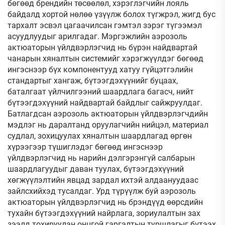
бөгөөд брендийн төсөөлөл, хэрэглэгчийн лояль
байдалд хортой нөлөө үзүүлж болох түгжрэл, жигд бус
тархалт эсвэл цагаачилсан гэмтэл зэрэг түгээмэл
асуудлуудыг арилгадаг. Мэргэжлийн аэрозоль
актюаторын үйлдвэрлэгчид нь бүрэн найдвартай
чанарын хяналтын системийг хэрэгжүүлдэг бөгөөд
ингэснээр бүх компонентууд хатуу гүйцэтгэлийн
стандартыг хангаж, бүтээгдэхүүнийг буцаах,
баталгаат үйлчилгээний шаардлага багасч, нийт
бүтээгдэхүүний найдвартай байдлыг сайжруулдаг.
Батлагдсан аэрозоль актюаторын үйлдвэрлэгчдийн
мэдлэг нь даралтанд оруулагчийн нийцэл, материал
судлал, зохицуулах хяналтын шаардлагад өргөн
хүрээгээр түшиглэдэг бөгөөд ингэснээр
үйлдвэрлэгчид нь нарийн дэлгэрэнгүй салбарын
шаардлагуудыг даван туулах, бүтээгдэхүүний
хөгжүүлэлтийн явцад зардал ихтэй алдаануудаас
зайлсхийхэд тусалдаг. Урд түрүүлж буй аэрозоль
актюаторын үйлдвэрлэгчид нь брэндүүд өөрсдийн
тухайн бүтээгдэхүүний найрлага, зориулалтын зах
зээлд тохируулан онцгой гаргалтын туршлагыг бүтээх