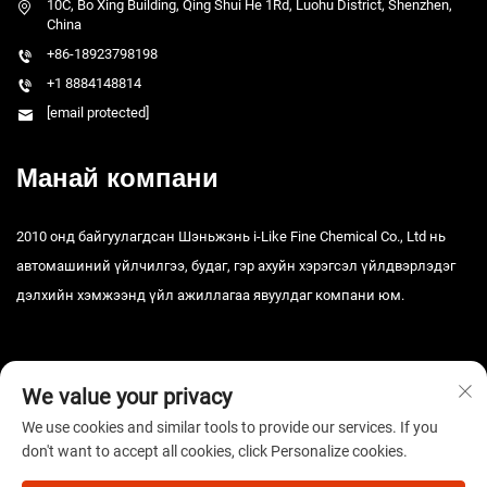
10C, Bo Xing Building, Qing Shui He 1Rd, Luohu District, Shenzhen,
China
+86-18923798198
+1 8884148814
[email protected]
Манай компани
2010 онд байгуулагдсан Шэньжэнь i-Like Fine Chemical Co., Ltd нь
автомашиний үйлчилгээ, будаг, гэр ахуйн хэрэгсэл үйлдвэрлэдэг
дэлхийн хэмжээнд үйл ажиллагаа явуулдаг компани юм.
We value your privacy
We use cookies and similar tools to provide our services. If you
don't want to accept all cookies, click Personalize cookies.
Зохиогчийн эрх © 2025 Шэньжэнь i-Like Fine Chemical Co., Ltd. Бүх
эрх хуулиар хамгаалагдсан. -
Нууцлалын бодлого