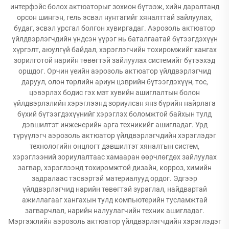
интерфэйс болох актюаторыг зохион бүтээж, хийн даралтанд
орсон шингэн, гель эсвэл нунтагийг хяналттай зайлуулах,
будаг, эсвэл урсгал болгон хувиргадаг. Аэрозоль актюатор
үйлдвэрлэгчдийн үндсэн үүрэг нь баталгаатай бүтээгдэхүүн
хүргэлт, аюулгүй байдал, хэрэглэгчийн тохиромжийг хангах
зорилготой нарийн төвөгтэй зайлуулах системийг бүтээхэд
оршдог. Орчин үеийн аэрозоль актюатор үйлдвэрлэгчид
даруул, олон төрлийн ариун цэврийн бүтээгдэхүүн, тос,
цэвэрлэх бодис гэх мэт хувийн ашиглалтын болон
үйлдвэрлэлийн хэрэглээнд зориулсан янз бүрийн найрлага
бүхий бүтээгдэхүүнийг хэрэглэх боломжтой байхын тулд
дэвшилтэт инженерийн арга техникийг ашигладаг. Урд
түрүүлэгч аэрозоль актюатор үйлдвэрлэгчдийн хэрэглэдэг
технологийн онцлогт дэвшилтэт хяналтын систем,
хэрэглээний зориулалтаас хамааран өөрчлөгдөх зайлуулах
загвар, хэрэглээнд тохиромжтой дизайн, корроз, химийн
задралаас тэсвэртэй материалууд ордог. Эдгээр
үйлдвэрлэгчид нарийн төвөгтэй зураглал, найдвартай
ажиллагааг хангахын тулд компьютерийн тусламжтай
загварчлал, нарийн налуулагчийн техник ашигладаг.
Мэргэжлийн аэрозоль актюатор үйлдвэрлэгчдийн хэрэглэдэг