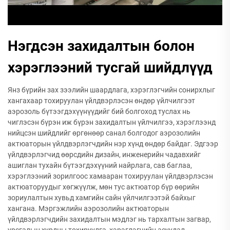
Нэгдсэн захидалтын болон
хэрэглээний тусгай шийдлүүд
Янз бүрийн зах зээлийн шаардлага, хэрэглэгчийн сонирхлыг
хангахаар тохируулан үйлдвэрлэсэн өндөр үйлчилгээт
аэрозоль бүтээгдэхүүнүүдийг бий болгоход туслах нь
чиглэсэн бүрэн иж бүрэн захидалтын үйлчилгээ, хэрэглээнд
нийцсэн шийдлийг өргөнөөр санал болгодог аэрозолийн
актюаторын үйлдвэрлэгчдийн нэр хүнд өндөр байдаг. Эдгээр
үйлдвэрлэгчид өөрсдийн дизайн, инженерийн чадавхийг
ашиглан тухайн бүтээгдэхүүний найрлага, сав баглаа,
хэрэглээний зорилгоос хамааран тохируулан үйлдвэрлэсэн
актюаторуудыг хөгжүүлж, мөн тус актюатор бүр өөрийн
зориулалтын хувьд хамгийн сайн үйлчилгээтэй байхыг
хангана. Мэргэжлийн аэрозолийн актюаторын
үйлдвэрлэгчдийн захидалтын мэдлэг нь тархалтын загвар,