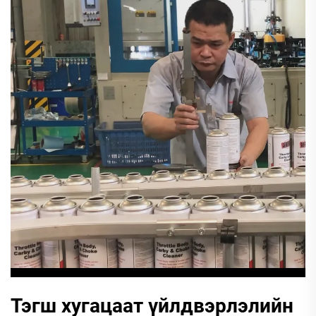
Тэгш хугацаат үйлдвэрлэлийн