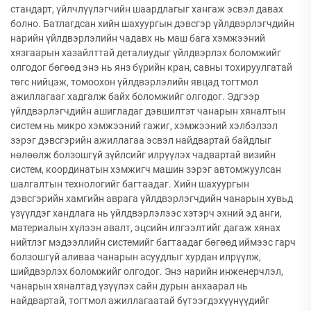
стандарт, үйлчлүүлэгчийн шаардлагыг хангаж эсвэл давах
болно. Батлагдсан хийн шахуургын дэвсгэр үйлдвэрлэгчдийн
нарийн үйлдвэрлэлийн чадавх нь маш бага хэмжээний
хязгаарын хазайлттай деталиудыг үйлдвэрлэх боломжийг
олгодог бөгөөд энэ нь янз бүрийн кран, савны тохируулгатай
төгс нийцэж, томоохон үйлдвэрлэлийн явцад тогтмол
ажиллагааг хадгалж байх боломжийг олгодог. Эдгээр
үйлдвэрлэгчдийн ашигладаг дэвшилтэт чанарын хяналтын
систем нь микро хэмжээний гажиг, хэмжээний хэлбэлзэл
зэрэг дэвсгэрийн ажиллагаа эсвэл найдвартай байдлыг
нөлөөлж болзошгүй зүйлсийг илрүүлэх чадвартай визийн
систем, координатын хэмжигч машин зэрэг автомжуулсан
шалгалтын технологийг багтаадаг. Хийн шахуургын
дэвсгэрийн хамгийн аврага үйлдвэрлэгчдийн чанарын хувьд
үзүүлдэг хандлага нь үйлдвэрлэлээс хэтэрч эхний эд анги,
материалын хүлээн авалт, эцсийн илгээлтийг дагаж хянах
нийтлэг мэдээллийн системийг багтаадаг бөгөөд иймээс гарч
болзошгүй аливаа чанарын асуудлыг хурдан илрүүлж,
шийдвэрлэх боломжийг олгодог. Энэ нарийн инженерчлэл,
чанарын хяналтад үзүүлэх сайн дурын анхаарал нь
найдвартай, тогтмол ажиллагаатай бүтээгдэхүүнүүдийг