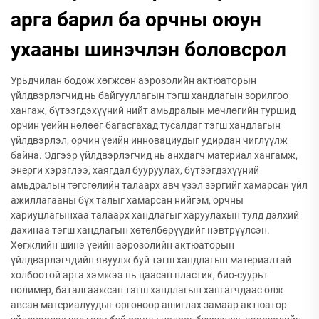
арга барил ба орчны оюун
ухааны шинэчлэн боловсрол
Урьдчилан бодож хөгжсөн аэрозолийн актюаторын
үйлдвэрлэгчид нь байгууллагын тэгш хандлагын зорилгоо
хангаж, бүтээгдэхүүний нийт амьдралын мөчлөгийн туршид
орчин үеийн нөлөөг багасгахад тусалдаг тэгш хандлагын
үйлдвэрлэл, орчин үеийн инновациудыг удирдан чиглүүлж
байна. Эдгээр үйлдвэрлэгчид нь анхдагч материал хангамж,
энерги хэрэглээ, хаягдал бууруулах, бүтээгдэхүүний
амьдралын төгсгөлийн талаарх авч үзэл зэргийг хамарсан үйл
ажиллагааны бүх талыг хамарсан нийгэм, орчны
хариуцлагынхаа талаарх хандлагыг харуулахын тулд дэлхий
дахинаа тэгш хандлагын хөтөлбөрүүдийг нэвтрүүлсэн.
Хөгжлийн шинэ үеийн аэрозолийн актюаторын
үйлдвэрлэгчдийн явуулж буй тэгш хандлагын материалтай
холбоотой арга хэмжээ нь цаасан пластик, био-суурьт
полимер, баталгаажсан тэгш хандлагын хангагчдаас олж
авсан материалуудыг өргөнөөр ашиглах замаар актюатор