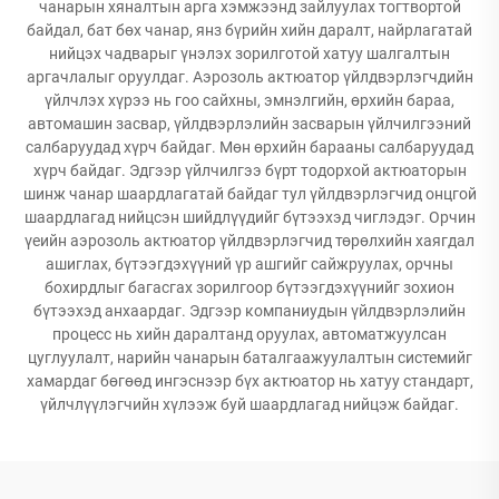
чанарын хяналтын арга хэмжээнд зайлуулах тогтвортой
байдал, бат бөх чанар, янз бүрийн хийн даралт, найрлагатай
нийцэх чадварыг үнэлэх зорилготой хатуу шалгалтын
аргачлалыг оруулдаг. Аэрозоль актюатор үйлдвэрлэгчдийн
үйлчлэх хүрээ нь гоо сайхны, эмнэлгийн, өрхийн бараа,
автомашин засвар, үйлдвэрлэлийн засварын үйлчилгээний
салбаруудад хүрч байдаг. Мөн өрхийн барааны салбаруудад
хүрч байдаг. Эдгээр үйлчилгээ бүрт тодорхой актюаторын
шинж чанар шаардлагатай байдаг тул үйлдвэрлэгчид онцгой
шаардлагад нийцсэн шийдлүүдийг бүтээхэд чиглэдэг. Орчин
үеийн аэрозоль актюатор үйлдвэрлэгчид төрөлхийн хаягдал
ашиглах, бүтээгдэхүүний үр ашгийг сайжруулах, орчны
бохирдлыг багасгах зорилгоор бүтээгдэхүүнийг зохион
бүтээхэд анхаардаг. Эдгээр компаниудын үйлдвэрлэлийн
процесс нь хийн даралтанд оруулах, автоматжуулсан
цуглуулалт, нарийн чанарын баталгаажуулалтын системийг
хамардаг бөгөөд ингэснээр бүх актюатор нь хатуу стандарт,
үйлчлүүлэгчийн хүлээж буй шаардлагад нийцэж байдаг.