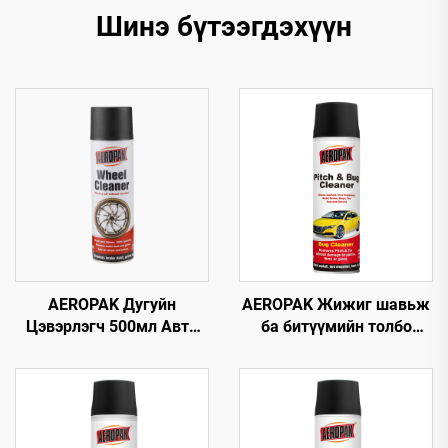
Шинэ бүтээгдэхүүн
AEROPAK Дугуйн
AEROPAK Жижиг шавьж
Цэвэрлэгч 500мл Авто
ба битүүмийн толбо
Анивч 510г Дугуйг
цэвэрлэгч 500 мл
Цэвэрлэх Зориулсан
Асфальт, шувууны
Машины Цэвэрлэгч
хаагуур, замын
бохирдлыг цэвэрлэх