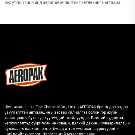
бүх утгын гинжинд эерэг өөрчлөлтийг хөтлөхийг багтаана.
Шэньжэнь i-Like Fine Chemical Co., Ltd нь AEROPAK брэнд дор өндөр
үзүүлэлттэй автомашины засвар үйлчилгээ болон гэр ахуйн
харилцааны бүтээгдэхүүнүүдийг нийлүүлдэг. Бидний судалгаа,
хөгжүүлэлтэд суурилсан инноваци, дэлхий дахины хуваарилалтын
сүлжээ нь дэлхийн өнцөг бүсэд итгэл үүсгэсэн шүршүүрийн
шийдлийг хүргэдэг. Дэлгэрэнгүй мэдээлэл авах.