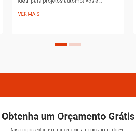
ideal para projetos automotivos e
industriais exige consideração cuidadosa
VER MAIS
quanto à durabilidade, facilidade de
aplicação e características de
desempenho. As tecnologias modernas
de pintura em aerossol revolucionaram a
forma como os profissionais aplicam
revestimentos com precisão e eficiência.
Obtenha um Orçamento Grátis
Nosso representante entrará em contato com você em breve.