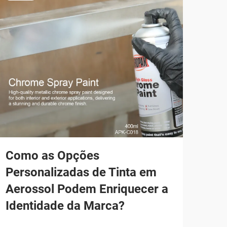
Como as Opções
Qua
Personalizadas de Tinta em
ao 
Aerossol Podem Enriquecer a
Car
Identidade da Marca?
A li