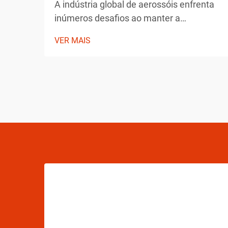
A indústria global de aerossóis enfrenta
inúmeros desafios ao manter a
integridade dos produtos durante o
VER MAIS
transporte. Desde flutuações de
temperatura até mudanças de pressão e
preocupações com manipulação, os
fabricantes de aerossóis devem
implementar soluções abrangentes para
assegurar a estabilidade do produto.