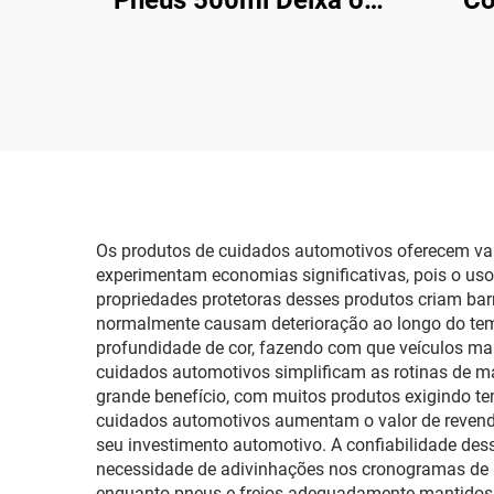
Pneus 500ml Deixa os
Co
Pneus com Aparência
Carr
Nova 460g Cuidado com
do 
Pneus
Os produtos de cuidados automotivos oferecem valo
experimentam economias significativas, pois o uso
propriedades protetoras desses produtos criam bar
normalmente causam deterioração ao longo do temp
profundidade de cor, fazendo com que veículos ma
cuidados automotivos simplificam as rotinas de m
grande benefício, com muitos produtos exigindo te
cuidados automotivos aumentam o valor de revenda
seu investimento automotivo. A confiabilidade des
necessidade de adivinhações nos cronogramas de m
enquanto pneus e freios adequadamente mantidos f