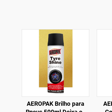
AEROPAK Brilho para
AE