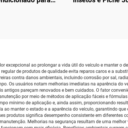
ndicionado para
Insetos e Piche 5
o 500ml Limpa AC
Limpa Asfalto, Fez
Carro Sem Danos
Pássaros e Sujeir
Estrada
r excepcional ao prolongar a vida útil do veículo e manter o d
 regular de produtos de qualidade evita reparos caros e a subs
reiras contra danos ambientais, incluindo corrosão por sal, ra
o. Os usuários notam melhorias imediatas na aparência do veí
is antigos pareçam renovados e bem cuidados. O fator conveniê
anutenção por meio de métodos de aplicação fáceis e fórmulas 
mpo mínimo de aplicação e, ainda assim, proporcionando result
 ao manter o estado e a aparência do veículo, garantindo que 
ses produtos significa desempenho consistente em diferentes co
anutenção. Melhorias na segurança resultam de uma melhor vis
uncionam com mais eficácia. Benefícios ambientais surgem co