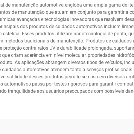
cial de manutenção automotiva engloba uma ampla gama de iten
mentos de manutenção que atuam em conjunto para garantir a co
micas avançadas e tecnologias inovadoras que resolvem desaf
rincipais dos produtos de cuidados automotivos incluem limpez
 estética. Esses produtos utilizam nanotecnologia de ponta, qu
m métodos tradicionais de manutenção. Produtos de cuidados 
de proteção contra raios UV e durabilidade prolongada, suporta
que criam aderência em nível molecular, propriedades hidrofób
duto. As aplicações abrangem diversos tipos de veículos, incl
de cuidados automotivos atendem tanto a serviços profissionais 
rsatilidade desses produtos permite seu uso em diversos amb
s automotivos passa por testes rigorosos para garantir compati
ando tranquilidade aos usuários preocupados com possíveis dan