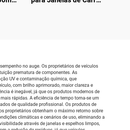
00ml
para Janelas de Carro
es de
200ml Spray
a de
Lubrificante Automotivo
sem Manchas
esempenho no auge. Os proprietários de veículos
tituição prematura de componentes. As
diação UV e contaminação química, que
culo, com brilho aprimorado, maior clareza e
ncia é inegável, já que os produtos modernos de
mais rápidas. A eficiência de tempo torna-se um
ados de qualidade profissional. Os produtos de
os proprietários obtenham o máximo retorno sobre
ndições climáticas e cenários de uso, eliminando a
ibilidade através de janelas e espelhos limpos,
m a redução de resíduos, já que veículos